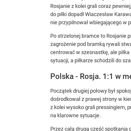
Rosjanie z kolei grali coraz pewni
do piłki dopadł Wiaczesław Karawa
nie przypilnował wbiegającego w p
Po strzelonej bramce to Rosjanie pr
zagrożenie pod bramką rywali stw
centrować w szesnastkę, ale piłk
sytuacji, a piłkarze schodzili do sza
Polska - Rosja. 1:1 w 
Początek drugiej połowy był spoko
dośrodkował z prawej strony w kie
z kolei wysoko grali pressingiem, 
na klarowne sytuacje.
Przez całą drugą część spotkania 