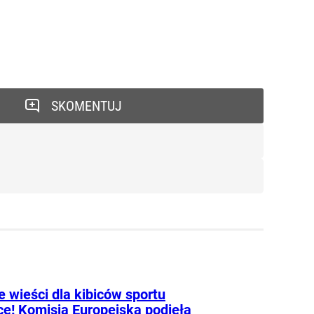
SKOMENTUJ
 wieści dla kibiców sportu
ce! Komisja Europejska podjęła