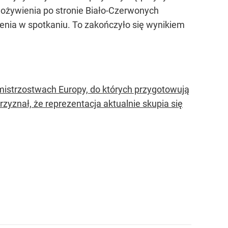
 ożywienia po stronie Biało-Czerwonych
zenia w spotkaniu. To zakończyło się wynikiem
mistrzostwach Europy, do których przygotowują
zyznał, że reprezentacja aktualnie skupia się