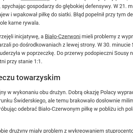
ej, spychając gospodarzy do głębokiej defensywy. W 21. 
jew i wpakował piłkę do siatki. Błąd popełnił przy tym 
ole karne rywala.
zejęli inicjatywę, a
Biało-Czerwoni
mieli problemy z wyp
arzali po dośrodkowaniach z lewej strony. W 30. minuc
a uderzyła w poprzeczkę. Do przerwy podopieczni Sousy 
tni przy stanie 1:1.
meczu towarzyskim
jny w wykonaniu obu drużyn. Dobrą okazję Polacy wyprac
runku Świderskiego, ale temu brakowało dosłownie milimet
próbując odebrać Biało-Czerwonym piłkę w pobliżu ich pol
obie drużyny miały problem z wykreowaniem stuprocentow