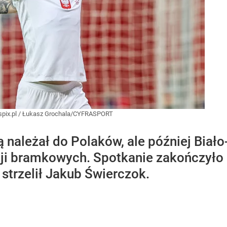
pix.pl
/
Łukasz Grochala/CYFRASPORT
 należał do Polaków, ale później Biał
i bramkowych. Spotkanie zakończyło s
strzelił Jakub Świerczok.