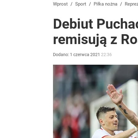
Prawdziwa wartość różnorodności
Wprost
/
Sport
/
Piłka nożna
/
Repre
Debiut Pucha
dodaj
remisują z Ro
Farmacja: wzrost pod presją. co czeka branżę do 
Dodano:
1
czerwca
2021
22:36
dodaj
Nawrocki ma szansę na drugą kadencję? Tak ocenil
2