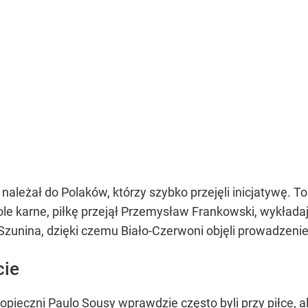
leżał do Polaków, którzy szybko przejęli inicjatywę. To 
le karne, piłkę przejął Przemysław Frankowski, wykłada
unina, dzięki czemu Biało-Czerwoni objęli prowadzenie
cie
dopieczni
Paulo Sousy
wprawdzie często byli przy piłce, a