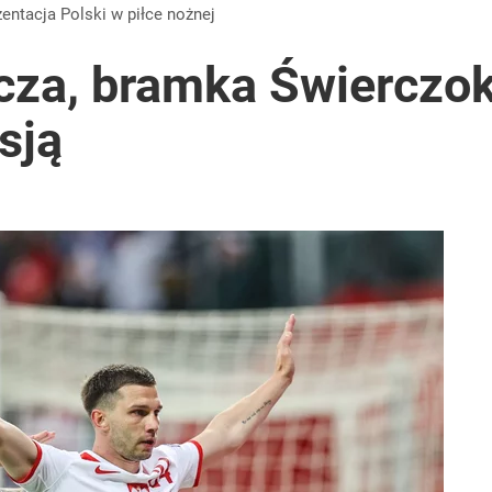
zentacja Polski w piłce nożnej
cza, bramka Świerczok
sją
2030 roku?
i go Polacy. Sondaż dla „Wprost”