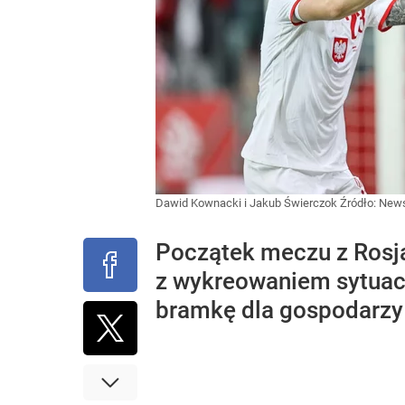
Dawid Kownacki i Jakub Świerczok
Źródło:
News
Początek meczu z Rosją
z wykreowaniem sytuacj
bramkę dla gospodarzy 