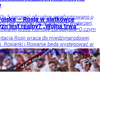
ę
(tj. 5 sierpnia) oficjalnie poinformowano o
olska – Rosja w siatkówce
acji tzw. polskiej liście ważnych wydarzeń,
zn jest realny? „Wojna trwa”
owanej przez Komisję Europejską. O czym
tacja Rosji wraca do międzynarodowej
i. Rosjanki i Rosjanie będą występować w
rodów 2027. Co na ten temat uważa Kamil
k?