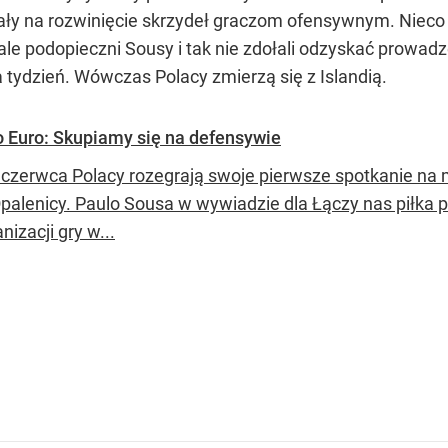
lały na rozwinięcie skrzydeł graczom ofensywnym. Nieco
ale podopieczni Sousy i tak nie zdołali odzyskać prowad
a tydzień. Wówczas Polacy zmierzą się z Islandią.
 Euro: Skupiamy się na defensywie
 czerwca Polacy rozegrają swoje pierwsze spotkanie na 
palenicy. Paulo Sousa w wywiadzie dla Łączy nas piłka pr
nizacji gry w...