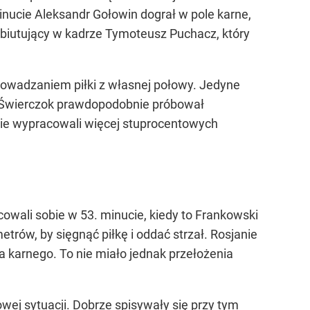
minucie Aleksandr Gołowin dograł w pole karne,
debiutujący w kadrze Tymoteusz Puchacz, który
rowadzaniem piłki z własnej połowy. Jedyne
ie Świerczok prawdopodobnie próbował
nie wypracowali więcej stuprocentowych
owali sobie w 53. minucie, kiedy to Frankowski
rów, by sięgnąć piłkę i oddać strzał. Rosjanie
a karnego. To nie miało jednak przełożenia
ej sytuacji. Dobrze spisywały się przy tym