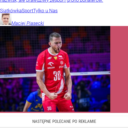
nazwisk, ale prawdziwy zespół i grono bohaterów.
Siatkówka
Sport
Tylko u Nas
Maciej
Piasecki