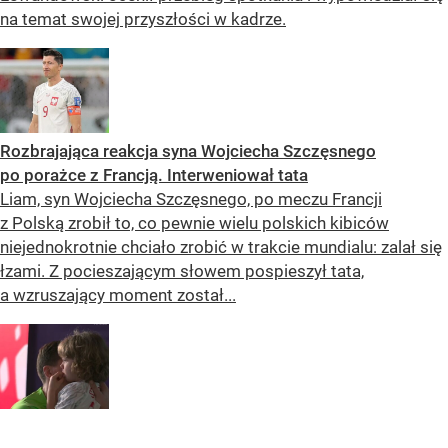
na temat swojej przyszłości w kadrze.
Rozbrajająca reakcja syna Wojciecha Szczęsnego
po porażce z Francją. Interweniował tata
Liam, syn Wojciecha Szczęsnego, po meczu Francji
z Polską zrobił to, co pewnie wielu polskich kibiców
niejednokrotnie chciało zrobić w trakcie mundialu: zalał się
łzami. Z pocieszającym słowem pospieszył tata,
a wzruszający moment został...