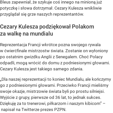
Bleus zapewniał, że szykuje coś innego na minioną już
potyczkę i słowa dotrzymał. Cezary Kulesza wnikliwie
przyglądał się grze naszych reprezentantów.
Cezary Kulesza podziękował Polakom
za walkę na mundialu
Reprezentacja Francji wkrótce pozna swojego rywala
w ćwierćfinale mistrzostw świata. Zostanie on wyłoniony
po ostatnim gwizdku Anglii z Senegalem. Choć Polacy
odpadli, mogą wrócić do domu z podniesionymi głowami.
Cezary Kulesza jest takiego samego zdania.
„Dla naszej reprezentacji to koniec Mundialu, ale kończymy
go z podniesionymi głowami. Przeciwko Francji mieliśmy
swoje okazje, mistrzowie świata byli po prostu silniejsi.
Wyjście z grupy, pierwsze od 36 lat, to jednak sukces.
Dziękuję za to trenerowi, piłkarzom i naszym kibicom” –
napisał na Twitterze prezes PZPN.