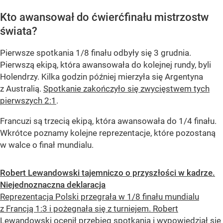
Kto awansował do ćwierćfinału mistrzostw
świata?
Pierwsze spotkania 1/8 finału odbyły się 3 grudnia.
Pierwszą ekipą, która awansowała do kolejnej rundy, byli
Holendrzy. Kilka godzin później mierzyła się Argentyna
z Australią.
Spotkanie zakończyło się zwycięstwem tych
pierwszych 2:1
.
Francuzi są trzecią ekipą, która awansowała do 1/4 finału.
Wkrótce poznamy kolejne reprezentacje, które pozostaną
w walce o finał mundialu.
Robert Lewandowski tajemniczo o przyszłości w kadrze.
Niejednoznaczna deklaracja
Reprezentacja Polski przegrała w 1/8 finału mundialu
z Francją 1:3 i pożegnała się z turniejem. Robert
Lewandowski ocenił przebieg spotkania i wypowiedział się