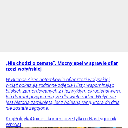
„Nie chodzi o zemstę”. Mocny apel w sprawie ofiar
rzezi wołyńskiej
W Buenos Aires potomkowie ofiar rzezi wołyńskiej
wciąż pokazują rodzinne zdjęcia i listy, wspominając
bliskich zamordowanych z niezwykłym okrucieństwem.
Ich dramat przypomina, że dla wielu rodzin Wołyń nie
jest historią zamkniętą, lecz bolesną raną, która do dziś
nie została zagojona.
Kraj
Polityka
Opinie i komentarze
Tylko u Nas
Tygodnik
Wprost