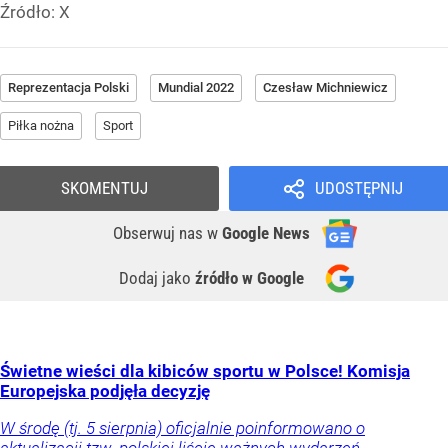
Źródło:
X
Reprezentacja Polski
Mundial 2022
Czesław Michniewicz
Piłka nożna
Sport
SKOMENTUJ
UDOSTĘPNIJ
Obserwuj nas
w
Google News
Dodaj jako
źródło w Google
Świetne wieści dla kibiców sportu w Polsce! Komisja
Europejska podjęła decyzję
W środę (tj. 5 sierpnia) oficjalnie poinformowano o