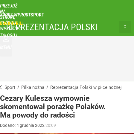
PRZEJDŹ
NA
SPORT WPROST
STRONĘ
GŁÓWNĄ
UBSKRYBUJ
REPREZENTACJA POLSKI
WPROST.PL
ZALOGUJ
MENU
Sport
/
Piłka nożna
/
Reprezentacja Polski w piłce nożnej
Cezary Kulesza wymownie
skomentował porażkę Polaków.
Ma powody do radości
Dodano:
4
grudnia
2022
20:09