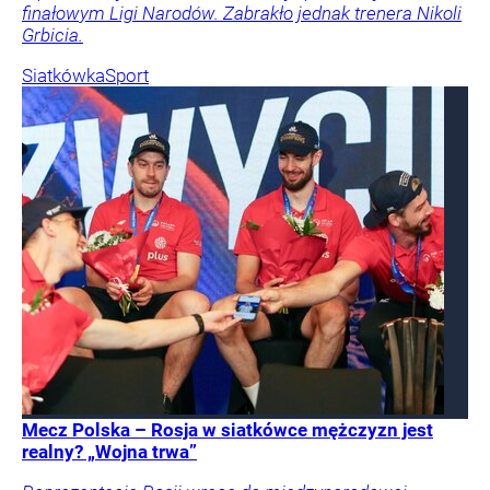
finałowym Ligi Narodów. Zabrakło jednak trenera Nikoli
Grbicia.
Siatkówka
Sport
Mecz Polska – Rosja w siatkówce mężczyzn jest
realny? „Wojna trwa”