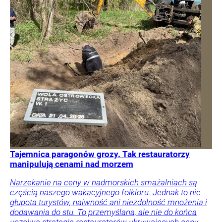
Tajemnica paragonów grozy. Tak restauratorzy
manipulują cenami nad morzem
Narzekanie na ceny w nadmorskich smażalniach są
częścią naszego wakacyjnego folkloru. Jednak to nie
głupota turystów, naiwność ani niezdolność mnożenia i
dodawania do stu. To przemyślana, ale nie do końca