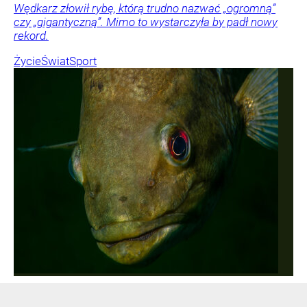
Wędkarz złowił rybę, którą trudno nazwać „ogromną”
czy „gigantyczną”. Mimo to wystarczyła by padł nowy
rekord.
Życie
Świat
Sport