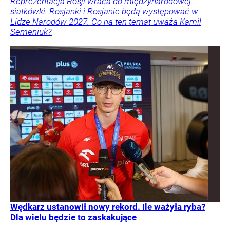
Reprezentacja Rosji wraca do międzynarodowej
siatkówki. Rosjanki i Rosjanie będą występować w
Lidze Narodów 2027. Co na ten temat uważa Kamil
Semeniuk?
Wędkarz ustanowił nowy rekord. Ile ważyła ryba?
Dla wielu będzie to zaskakujące