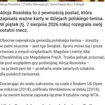
Alicja Rosolska
/ Źródło:
Newspix.pl
/
Anna Klepaczko / Fotopyk
Alicja Rosolska to z pewnością postać, która
zapisała ważne karty w dziejach polskiego tenisa.
W piątek (tj. 7 sierpnia 2026 roku) rozegrała swój
ostatni mecz.
Obecnie największą gwiazdą polskiego tenisa – zresztą
w pełni słusznie – jest Iga Świątek. Sporo mówi się i pisze
również o innych singlistkach: Magdzie Linette, Mai
Chwalińskiej czy Magdalenie Fręch. Trzeba jednak przyznać,
że pod względem gry podwójnej, Alicja Rosolska –
na przestrzeni lat – przetarła wiele zatartych szlaków
dla polskich tenisistek.
Docierając do wielu sukcesów, na czele z finałem US Open
w mikście (2018), półfinału Wimbledonu w deblu (2018),
a na swoim koncie zapisała łącznie 9 tytułów rangi WTA.