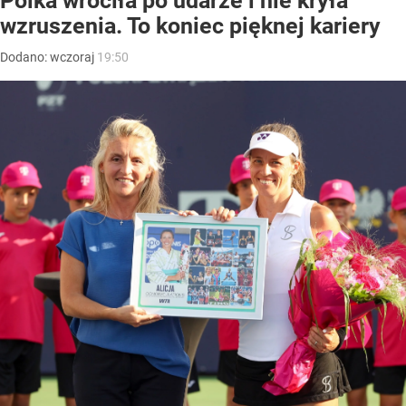
Polka wróciła po udarze i nie kryła
wzruszenia. To koniec pięknej kariery
Dodano:
wczoraj
19:50