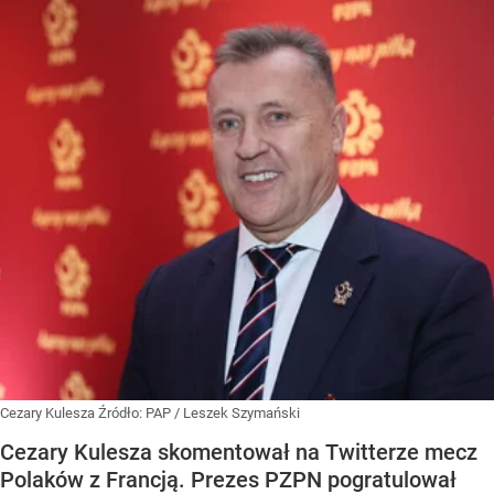
Cezary Kulesza
Źródło:
PAP
/
Leszek Szymański
Cezary Kulesza skomentował na Twitterze mecz
Polaków z Francją. Prezes PZPN pogratulował