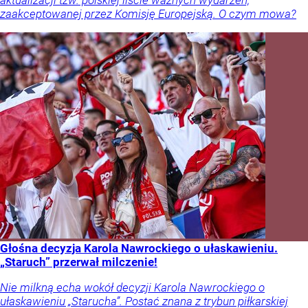
aktualizacji tzw. polskiej liście ważnych wydarzeń,
zaakceptowanej przez Komisję Europejską. O czym mowa?
Głośna decyzja Karola Nawrockiego o ułaskawieniu.
„Staruch” przerwał milczenie!
Nie milkną echa wokół decyzji Karola Nawrockiego o
ułaskawieniu „Starucha”. Postać znana z trybun piłkarskiej