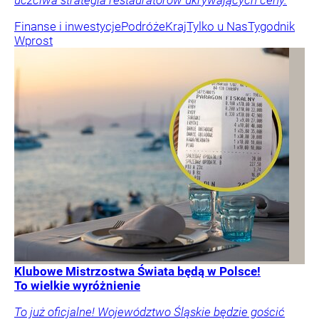
uczciwa strategia restauratorów ukrywających ceny.
Finanse i inwestycje
Podróże
Kraj
Tylko u Nas
Tygodnik
Wprost
Klubowe Mistrzostwa Świata będą w Polsce!
To wielkie wyróżnienie
To już oficjalne! Województwo Śląskie będzie gościć