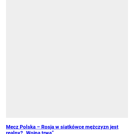
Mecz Polska – Rosja w siatkówce mężczyzn jest
realny? „Wojna trwa”