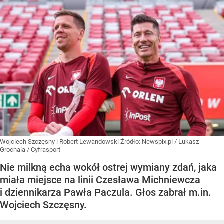
Wojciech Szczęsny i Robert Lewandowski
Źródło:
Newspix.pl
/
Lukasz
Grochala / Cyfrasport
Nie milkną echa wokół ostrej wymiany zdań, jaka
miała miejsce na linii Czesława Michniewcza
i dziennikarza Pawła Paczula. Głos zabrał m.in.
Wojciech Szczęsny.