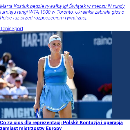
Marta Kostiuk będzie rywalką Igi Świątek w meczu IV rundy
turnieju rangi WTA 1000 w Toronto. Ukrainka zabrała głos o
Polce tuż przed rozpoczęciem rywalizacji.
Tenis
Sport
Co za cios dla reprezentacji Polski! Kontuzja i operacja
zamiast mistrzostw Europy