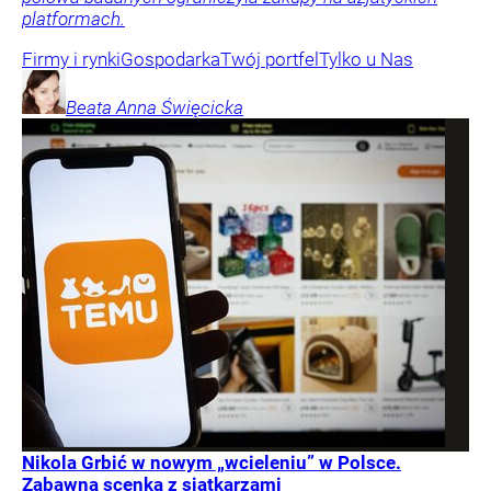
platformach.
Firmy i rynki
Gospodarka
Twój portfel
Tylko u Nas
Beata Anna
Święcicka
Nikola Grbić w nowym „wcieleniu” w Polsce.
Zabawna scenka z siatkarzami