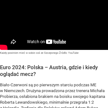
Każdy powinien mieć w sobie coś ze Szczęsnego
Źródło:
YouTube
Euro 2024: Polska – Austria, gdzie i kiedy
oglądać mecz?
Biało-Czerwoni są po pierwszym starciu podczas ME
w Niemczech. Drużyna prowadzona przez trenera Michała
Probierza, osłabiona brakiem na boisku swojego kapitana
Roberta Lewandowskiego, minimalnie przegrała 1:2
z Holandią. Trafienie dla Polaków zaliczył Adam Buksa,