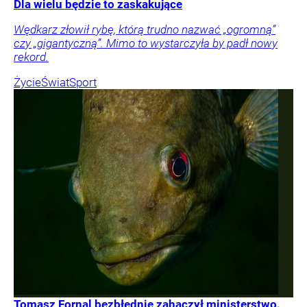
Dla wielu będzie to zaskakujące
Wędkarz złowił rybę, którą trudno nazwać „ogromną”
czy „gigantyczną”. Mimo to wystarczyła by padł nowy
rekord.
Życie
Świat
Sport
Tomasz Fornal bezbłędnie zahaczył ministerstwo.