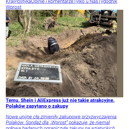
Kraj
Polityka
Opinie i komentarze
Tylko u Nas
Tygodnik
Wprost
Temu, Shein i AliExpress już nie takie atrakcyjne.
Polaków zapytano o zakupy
Nowe unijne cła zmieniły zakupowe przyzwyczajenia
Polaków. Sondaż dla „Wprost” pokazuje, że niemal
połowa badanych ograniczyła zakupy na azjatyckich