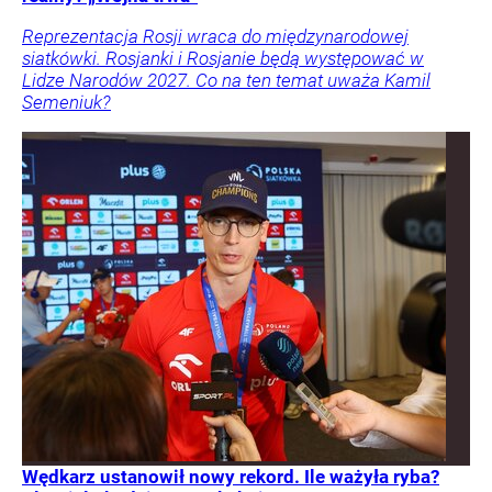
Reprezentacja Rosji wraca do międzynarodowej
siatkówki. Rosjanki i Rosjanie będą występować w
Lidze Narodów 2027. Co na ten temat uważa Kamil
Semeniuk?
Wędkarz ustanowił nowy rekord. Ile ważyła ryba?