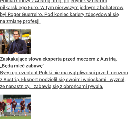
Polska stoczy z Austrią drugi pojedynek w historii
piłkarskiego Euro. W tym pierwszym jednym z bohaterów
był Roger Guerreiro. Pod koniec kariery zdecydował się
na zmianę profesji.
Zaskakujące słowa eksperta przed meczem z Austrią.
„Będą mieć zabawę”
Były reprezentant Polski nie ma wątpliwości przed meczem
z Austrią. Ekspert podzielił się swoimi wnioskami i wyznał,
że napastnicy... zabawią się z obrońcami rywala.