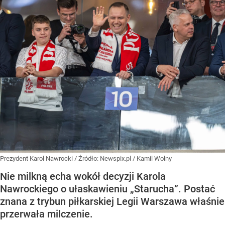
Prezydent Karol Nawrocki
/ Źródło:
Newspix.pl
/
Kamil Wolny
Nie milkną echa wokół decyzji Karola
Nawrockiego o ułaskawieniu „Starucha”. Postać
znana z trybun piłkarskiej Legii Warszawa właśnie
przerwała milczenie.