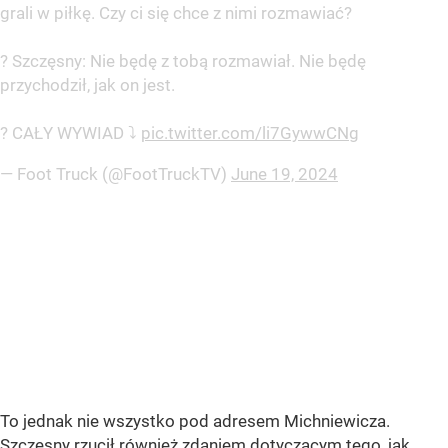
grali w piłkę. Czy ci się chce z nimi rozmawiać?
?️ Szczęsny: Nie będę z tobą rozmawiał. Nie będę
przychodził, jak on jest.
? CAŁY WYWIAD ⤵️
pic.twitter.com/li7GywwCNg
— Foot Truck (@FootTruckTV)
June 19, 2024
To jednak nie wszystko pod adresem Michniewicza.
Szczęsny rzucił również zdaniem dotyczącym tego, jak