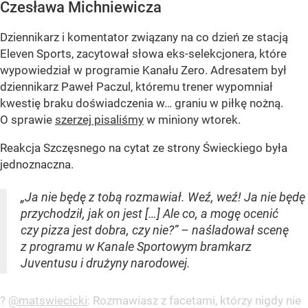
Czesława Michniewicza
Dziennikarz i komentator związany na co dzień ze stacją
Eleven Sports, zacytował słowa eks-selekcjonera, które
wypowiedział w programie Kanału Zero. Adresatem był
dziennikarz Paweł Paczul, któremu trener wypomniał
kwestię braku doświadczenia w… graniu w piłkę nożną.
O sprawie
szerzej pisaliśmy
w miniony wtorek.
Reakcja Szczęsnego na cytat ze strony Świeckiego była
jednoznaczna.
„Ja nie będę z tobą rozmawiał. Weź, weź! Ja nie będę
przychodził, jak on jest […] Ale co, a mogę ocenić
czy pizza jest dobra, czy nie?” – naśladował scenę
z programu w Kanale Sportowym bramkarz
Juventusu i drużyny narodowej.
?️
@matswiecicki
: Rozmawiasz z facetami, którzy nigdy nie