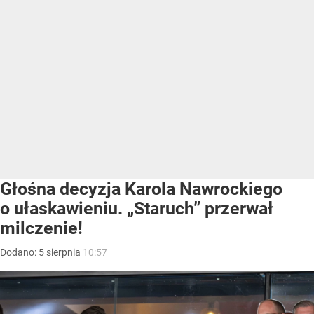
Głośna decyzja Karola Nawrockiego
o ułaskawieniu. „Staruch” przerwał
milczenie!
Dodano:
5
sierpnia
10:57