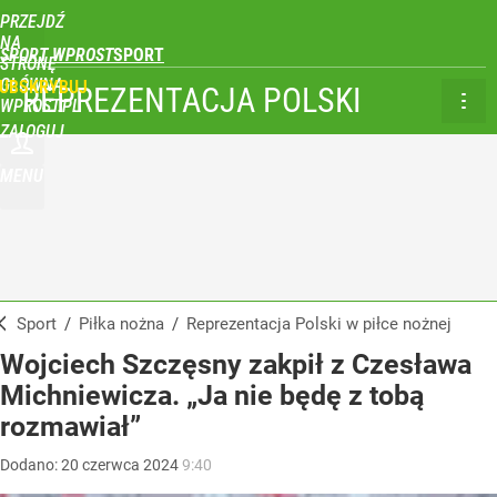
PRZEJDŹ
NA
SPORT WPROST
STRONĘ
GŁÓWNĄ
UBSKRYBUJ
REPREZENTACJA POLSKI
WPROST.PL
ZALOGUJ
MENU
Sport
/
Piłka nożna
/
Reprezentacja Polski w piłce nożnej
Wojciech Szczęsny zakpił z Czesława
Michniewicza. „Ja nie będę z tobą
rozmawiał”
Dodano:
20
czerwca
2024
9:40