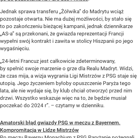
Jednak sprawa transferu „Żółwika” do Madrytu wciąż
pozostaje otwarta. Nie ma dużej możliwości, by stało się
to po zakończeniu bieżącej kampanii, jednak dziennikarze
„AS-a” są przekonani, że gwiazda reprezentacji Francji
wypełni swój kontrakt i zawita w stolicy Hiszpanii po jego
wygaśnięciu.
„24-letni Francuz jest całkowicie zdeterminowany,
by spełnić swoje marzenie o grze dla Realu Madryt. Widzi,
że czas mija, a wizja wygrania Ligi Mistrzów z PSG staje się
utopią. Jego życzeniem byłoby opuszczenie Paryża tego
lata, ale nie wydaje się, by klub chciał otworzyć przed nim
drzwi. Wszystko wskazuje więc na to, że będzie musiał
poczekać do 2024 r”. – czytamy w dzienniku.
Amatorski błąd gwiazdy PSG w meczu z Bayernem.
Kompromitacja w Lidze Mistrzów
Po meczu Bayernu Monachium z PSG Paryżanie pożegnali