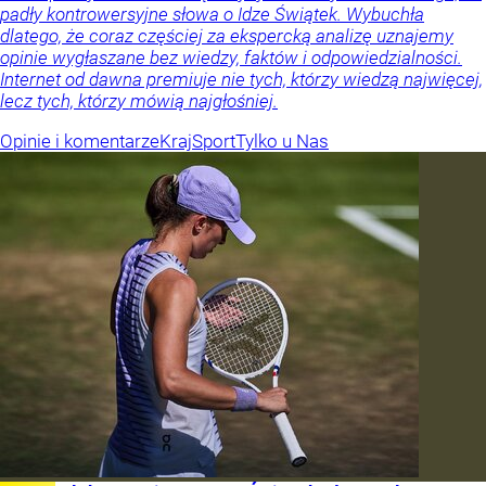
padły kontrowersyjne słowa o Idze Świątek. Wybuchła
dlatego, że coraz częściej za ekspercką analizę uznajemy
opinie wygłaszane bez wiedzy, faktów i odpowiedzialności.
Internet od dawna premiuje nie tych, którzy wiedzą najwięcej,
lecz tych, którzy mówią najgłośniej.
Opinie i komentarze
Kraj
Sport
Tylko u Nas