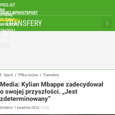
PRZEJDŹ
NA
SPORT WPROST
STRONĘ
GŁÓWNĄ
UBSKRYBUJ
TRANSFERY
WPROST.PL
ZALOGUJ
MENU
Sport
/
Piłka nożna
/
Transfery
Media: Kylian Mbappe zadecydował
o swojej przyszłości. „Jest
zdeterminowany”
Dodano:
1
kwietnia
2023
16:53