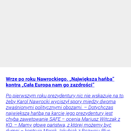
Wrze po roku Nawrockiego. „Największa hańba”
kontra „Cała Europa nam go zazdrości”
Po pierwszym roku prezydentury nic nie wskazuje na to,
żeby Karol Nawrocki wyciszył spory między dwoma
zwaśnionymi politycznymi obozami. – Dotychczas
największą hańbą na karcie jego prezydentury jest
chyba zawetowanie SAFE – ocenia Mariusz Witczak z
KO. – Mamy głowę państwa, z której możemy być
dumni – kontruje Marek Jakubiak z Rozwoju Plus.