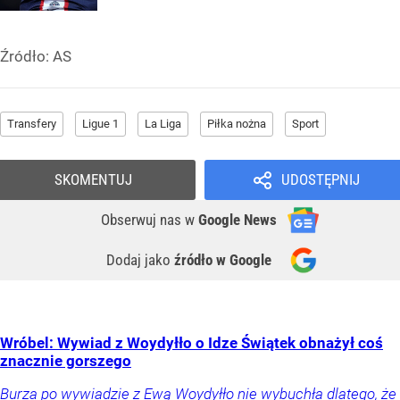
Źródło:
AS
Transfery
Ligue 1
La Liga
Piłka nożna
Sport
SKOMENTUJ
UDOSTĘPNIJ
Obserwuj nas
w
Google News
Dodaj jako
źródło w Google
Wróbel: Wywiad z Woydyłło o Idze Świątek obnażył coś
znacznie gorszego
Burza po wywiadzie z Ewą Woydyłło nie wybuchła dlatego, że