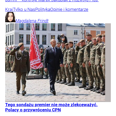
Kraj
Tylko u Nas
Polityka
Opinie i komentarze
Magdalena
Frindt
Tego sondażu premier nie może zlekceważyć.
Polacy o przywróceniu CPN