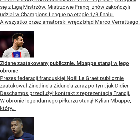
się z Ligą Mistrzów. Mistrzowie Francji znów zakończyli
udział w Champions League na etapie 1/8 finału.
A wszystko przez amatorski wręcz błąd Marco Verrattiego.
Zidane zaatakowany publicznie. Mbappe stanął w jego
obronie
Prezes federacji francuskiej Noël Le Graët publicznie
zaatakował Zinedine'a Zidane'a zaraz po tym, jak Didier
Deschamps przedłużył kontrakt z reprezentacją Francji.
W obronie legendarnego piłkarza stanął Kylian Mbappe,
który...