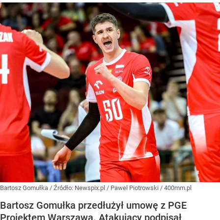
Bartosz Gomułka
/ Źródło:
Newspix.pl
/
Pawel Piotrowski / 400mm.pl
Bartosz Gomułka przedłużył umowę z PGE
Projektem Warszawa. Atakujący podpisał