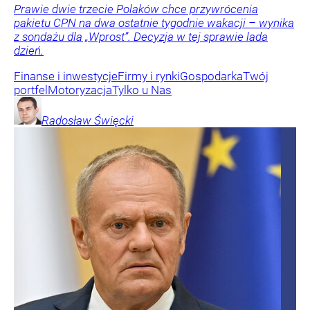
Prawie dwie trzecie Polaków chce przywrócenia
pakietu CPN na dwa ostatnie tygodnie wakacji – wynika
z sondażu dla „Wprost”. Decyzja w tej sprawie lada
dzień.
Finanse i inwestycje
Firmy i rynki
Gospodarka
Twój
portfel
Motoryzacja
Tylko u Nas
Radosław
Święcki