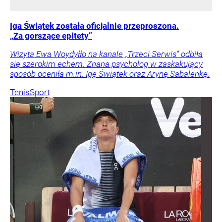
Iga Świątek została oficjalnie przeproszona.
„Za gorszące epitety”
Wizyta Ewa Woydyłło na kanale „Trzeci Serwis” odbiła
się szerokim echem. Znana psycholog w zaskakujący
sposób oceniła m.in. Igę Świątek oraz Arynę Sabalenkę.
Tenis
Sport