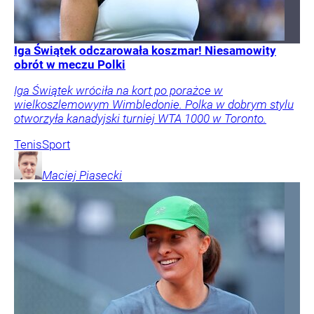
Iga Świątek odczarowała koszmar! Niesamowity
obrót w meczu Polki
Iga Świątek wróciła na kort po porażce w
wielkoszlemowym Wimbledonie. Polka w dobrym stylu
otworzyła kanadyjski turniej WTA 1000 w Toronto.
Tenis
Sport
Maciej
Piasecki