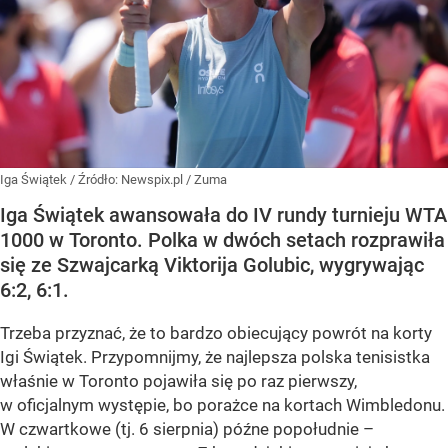
Iga Świątek
/ Źródło:
Newspix.pl
/
Zuma
Iga Świątek awansowała do IV rundy turnieju WTA
1000 w Toronto. Polka w dwóch setach rozprawiła
się ze Szwajcarką Viktorija Golubic, wygrywając
6:2, 6:1.
Trzeba przyznać, że to bardzo obiecujący powrót na korty
Igi Świątek. Przypomnijmy, że najlepsza polska tenisistka
właśnie w Toronto pojawiła się po raz pierwszy,
w oficjalnym występie, bo porażce na kortach Wimbledonu.
W czwartkowe (tj. 6 sierpnia) późne popołudnie –