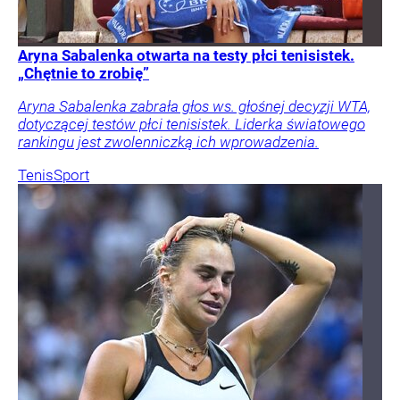
Aryna Sabalenka otwarta na testy płci tenisistek.
„Chętnie to zrobię”
Aryna Sabalenka zabrała głos ws. głośnej decyzji WTA,
dotyczącej testów płci tenisistek. Liderka światowego
rankingu jest zwolenniczką ich wprowadzenia.
Tenis
Sport