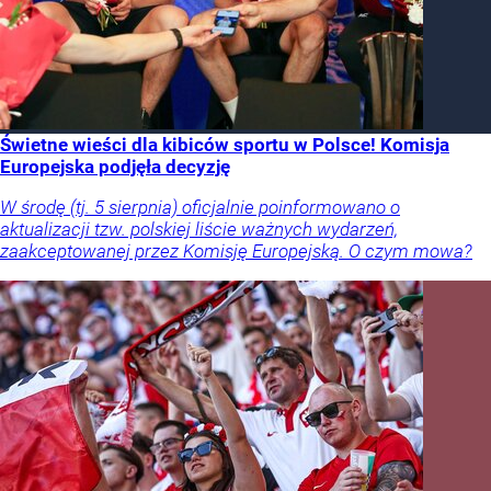
Świetne wieści dla kibiców sportu w Polsce! Komisja
Europejska podjęła decyzję
W środę (tj. 5 sierpnia) oficjalnie poinformowano o
aktualizacji tzw. polskiej liście ważnych wydarzeń,
zaakceptowanej przez Komisję Europejską. O czym mowa?