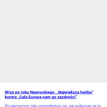
Wrze po roku Nawrockiego. „Największa hańba”
kontra „Cała Europa nam go zazdrości”
Po pierwszym roku prezydentury nic nie wskazuje na to,