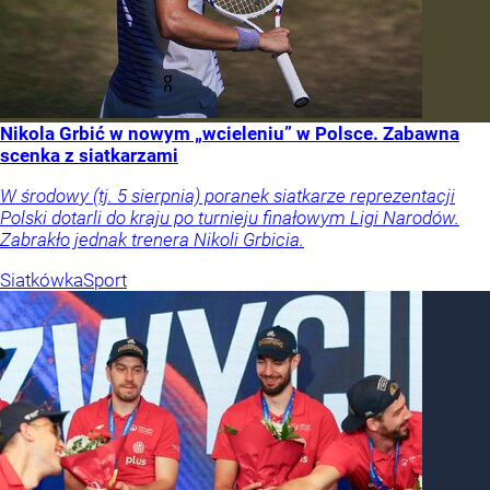
Nikola Grbić w nowym „wcieleniu” w Polsce. Zabawna
scenka z siatkarzami
W środowy (tj. 5 sierpnia) poranek siatkarze reprezentacji
Polski dotarli do kraju po turnieju finałowym Ligi Narodów.
Zabrakło jednak trenera Nikoli Grbicia.
Siatkówka
Sport