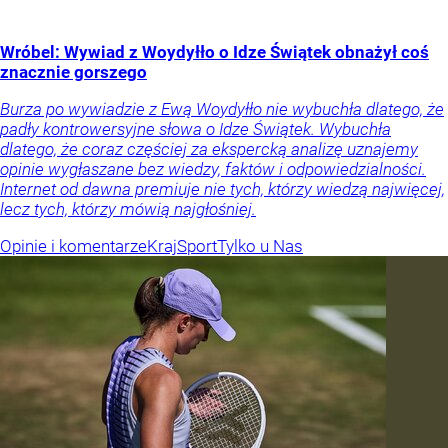
Wróbel: Wywiad z Woydyłło o Idze Świątek obnażył coś
znacznie gorszego
Burza po wywiadzie z Ewą Woydyłło nie wybuchła dlatego, że
padły kontrowersyjne słowa o Idze Świątek. Wybuchła
dlatego, że coraz częściej za ekspercką analizę uznajemy
opinie wygłaszane bez wiedzy, faktów i odpowiedzialności.
Internet od dawna premiuje nie tych, którzy wiedzą najwięcej,
lecz tych, którzy mówią najgłośniej.
Opinie i komentarze
Kraj
Sport
Tylko u Nas