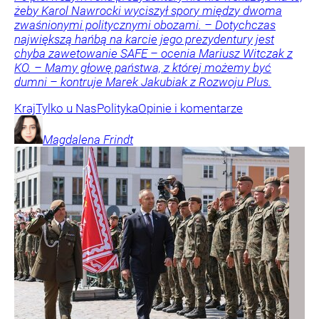
żeby Karol Nawrocki wyciszył spory między dwoma
zwaśnionymi politycznymi obozami. – Dotychczas
największą hańbą na karcie jego prezydentury jest
chyba zawetowanie SAFE – ocenia Mariusz Witczak z
KO. – Mamy głowę państwa, z której możemy być
dumni – kontruje Marek Jakubiak z Rozwoju Plus.
Kraj
Tylko u Nas
Polityka
Opinie i komentarze
Magdalena
Frindt