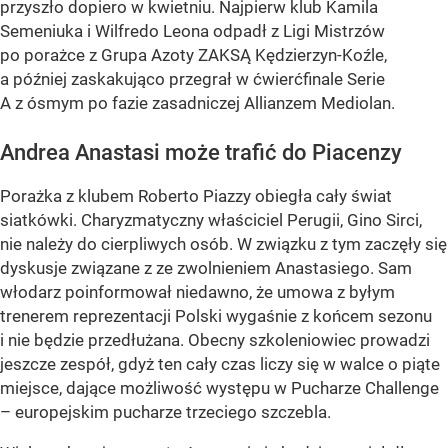
przyszło dopiero w kwietniu. Najpierw klub Kamila
Semeniuka i Wilfredo Leona odpadł z Ligi Mistrzów
po porażce z Grupa Azoty ZAKSĄ Kędzierzyn-Koźle,
a później zaskakująco przegrał w ćwierćfinale Serie
A z ósmym po fazie zasadniczej Allianzem Mediolan.
Andrea Anastasi może trafić do Piacenzy
Porażka z klubem Roberto Piazzy obiegła cały świat
siatkówki. Charyzmatyczny właściciel Perugii, Gino Sirci,
nie należy do cierpliwych osób. W związku z tym zaczęły się
dyskusje związane z ze zwolnieniem Anastasiego. Sam
włodarz poinformował niedawno, że umowa z byłym
trenerem reprezentacji Polski wygaśnie z końcem sezonu
i nie będzie przedłużana. Obecny szkoleniowiec prowadzi
jeszcze zespół, gdyż ten cały czas liczy się w walce o piąte
miejsce, dające możliwość występu w Pucharze Challenge
– europejskim pucharze trzeciego szczebla.