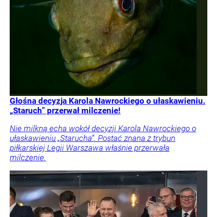
Głośna decyzja Karola Nawrockiego o ułaskawieniu.
„Staruch” przerwał milczenie!
Nie milkną echa wokół decyzji Karola Nawrockiego o
ułaskawieniu „Starucha”. Postać znana z trybun
piłkarskiej Legii Warszawa właśnie przerwała
milczenie.