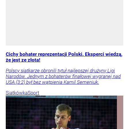
Cichy bohater reprezentacji Polski. Eksperci wiedzą,
że jest ze złota!
Polscy siatkarze obronili tytuł najlepszej drużyny Ligi
Narodów. Jednym z bohaterów finałowej wygranej nad
USA (3:2) był bez wątpienia Kamil Semeniuk.
Siatkówka
Sport