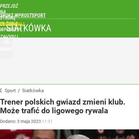
PRZEJDŹ
NA
SPORT WPROST
STRONĘ
GŁÓWNĄ
UBSKRYBUJ
SIATKÓWKA
WPROST.PL
ZALOGUJ
MENU
Sport
/
Siatkówka
Trener polskich gwiazd zmieni klub.
Może trafić do ligowego rywala
Dodano:
3
maja
2023
11:31