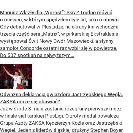
Mariusz Wlazły dla „Wprost”: Skra? Trudno mówić
o miejscu, w którym spędziłem tyle lat, jako o obcym
Gdy debiutował w PlusLidze, na ekrany kin wchodziła
trzecia część serii „Matrix”, w piłkarskiej Ekstraklasie
występował Świt Nowy Dwór Mazowiecki, a słynny
samolot Concorde ostatni raz wzbił się w powietrze.
Do 507 spotkań na najwyższym...
Odważna deklaracja gwiazdora Jastrzębskiego Węgla.
ZAKSA może się obawiać?
Już w środę 3 maja zostanie rozegrany pierwszy mecz
w finale siatkarskiej PlusLigi. O złoty medal powalczą
Grupa Azoty ZAKSA Kędzierzyn-Koźle oraz Jastrzębski
Węgiel. Jeden z liderów śląskiej drużyny Stephen Boyer