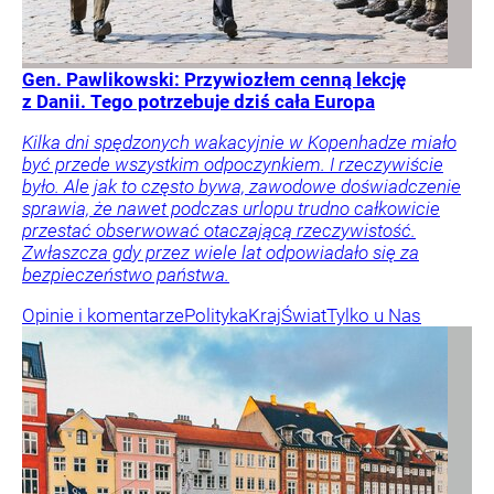
Gen. Pawlikowski: Przywiozłem cenną lekcję
z Danii. Tego potrzebuje dziś cała Europa
Kilka dni spędzonych wakacyjnie w Kopenhadze miało
być przede wszystkim odpoczynkiem. I rzeczywiście
było. Ale jak to często bywa, zawodowe doświadczenie
sprawia, że nawet podczas urlopu trudno całkowicie
przestać obserwować otaczającą rzeczywistość.
Zwłaszcza gdy przez wiele lat odpowiadało się za
bezpieczeństwo państwa.
Opinie i komentarze
Polityka
Kraj
Świat
Tylko u Nas