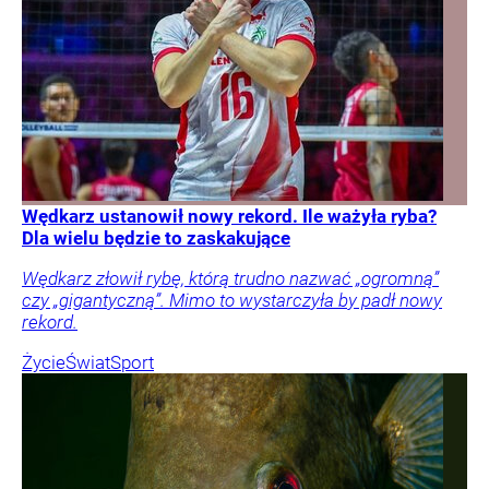
Wędkarz ustanowił nowy rekord. Ile ważyła ryba?
Dla wielu będzie to zaskakujące
Wędkarz złowił rybę, którą trudno nazwać „ogromną”
czy „gigantyczną”. Mimo to wystarczyła by padł nowy
rekord.
Życie
Świat
Sport