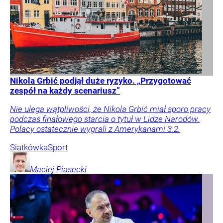
Nikola Grbić podjął duże ryzyko. „Przygotować
zespół na każdy scenariusz”
Nie ulega wątpliwości, że Nikola Grbić miał sporo pracy
podczas finałowego starcia o tytuł w Lidze Narodów.
Polacy ostatecznie wygrali z Amerykanami 3:2.
Siatkówka
Sport
Maciej
Piasecki