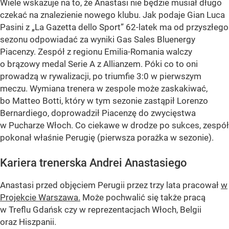
Wiele wskazuje na to, że Anastasi nie będzie musiał długo
czekać na znalezienie nowego klubu. Jak podaje Gian Luca
Pasini z „La Gazetta dello Sport” 62-latek ma od przyszłego
sezonu odpowiadać za wyniki Gas Sales Bluenergy
Piacenzy. Zespół z regionu Emilia-Romania walczy
o brązowy medal Serie A z Allianzem. Póki co to oni
prowadzą w rywalizacji, po triumfie 3:0 w pierwszym
meczu. Wymiana trenera w zespole może zaskakiwać,
bo Matteo Botti, który w tym sezonie zastąpił Lorenzo
Bernardiego, doprowadził Piacenzę do zwycięstwa
w Pucharze Włoch. Co ciekawe w drodze po sukces, zespół
pokonał właśnie Perugię (pierwsza porażka w sezonie).
Kariera trenerska Andrei Anastasiego
Anastasi przed objęciem Perugii przez trzy lata pracował
w
Projekcie Warszawa.
Może pochwalić się także pracą
w Treflu Gdańsk czy w reprezentacjach Włoch, Belgii
oraz Hiszpanii.