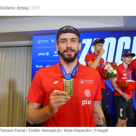
Dodano:
dzisiaj
10:07
Tomasz Fornal
/ Źródło:
Newspix.pl
/
Anna Klepaczko / Fotopyk