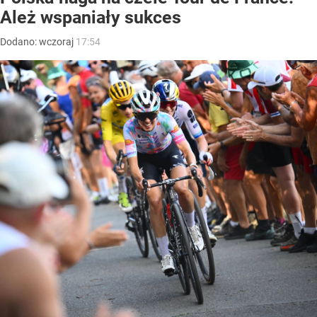
Ależ wspaniały sukces
Dodano:
wczoraj
17:54