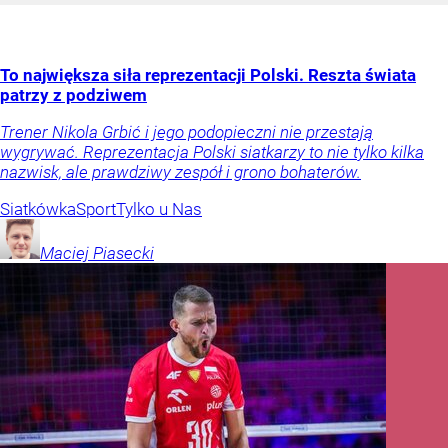
To największa siła reprezentacji Polski. Reszta świata
patrzy z podziwem
Trener Nikola Grbić i jego podopieczni nie przestają
wygrywać. Reprezentacja Polski siatkarzy to nie tylko kilka
nazwisk, ale prawdziwy zespół i grono bohaterów.
Siatkówka
Sport
Tylko u Nas
Maciej
Piasecki