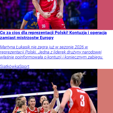
Co za cios dla reprezentacji Polski! Kontuzja i operacja
zamiast mistrzostw Europy
Martyna Łukasik nie zagra już w sezonie 2026 w
reprezentacji Polski. Jedna z liderek drużyny narodowej
właśnie poinformowała o kontuzji i koniecznym zabiegu.
Siatkówka
Sport