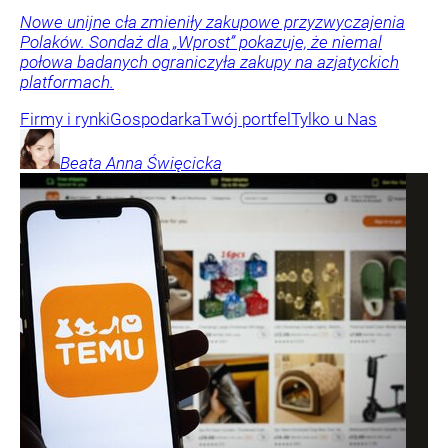
Nowe unijne cła zmieniły zakupowe przyzwyczajenia
Polaków. Sondaż dla „Wprost” pokazuje, że niemal
połowa badanych ograniczyła zakupy na azjatyckich
platformach.
Firmy i rynki
Gospodarka
Twój portfel
Tylko u Nas
Beata Anna
Święcicka