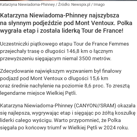
Katarzyna Niewiadoma-Phinney
/ Źródło:
Newspix.pl
/
Imago
Katarzyna Niewiadoma-Phinney najszybsza
na słynnym podjeździe pod Mont Ventoux. Polka
wygrała etap i została liderką Tour de France!
Uczestniczki piątkowego etapu Tour de France Femmes
przejechały trasę o długości 146,8 km o łącznym
przewyższeniu sięgającym niemal 3500 metrów.
Zdecydowanie największym wyzwaniem był finałowy
podjazd pod Mont Ventoux o długości 15,6 km
oraz średnie nachylenie na poziomie 8,6 proc. To zresztą
legendarne miejsce Wielkiej Pętli.
Katarzyna Niewiadoma-Phinney (CANYON//SRAM) okazała
się najlepsza, wygrywając etap i sięgając po żółtą koszulkę
liderki całego wyścigu. Warto przypomnieć, że Polka
sięgała po końcowy triumf w Wielkiej Pętli w 2024 roku.