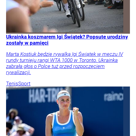
Ukrainka koszmarem Igi Świątek? Popsute urodziny
zostały w pamięci
Marta Kostiuk będzie rywalką Igi Świątek w meczu IV
rundy turnieju rangi WTA 1000 w Toronto. Ukrainka
zabrała głos o Polce tuż przed rozpoczęciem
rywalizacji.
Tenis
Sport