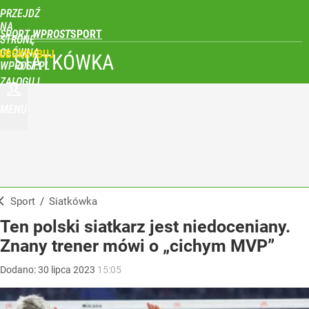
PRZEJDŹ
NA
SPORT WPROST
STRONĘ
GŁÓWNĄ
UBSKRYBUJ
SIATKÓWKA
WPROST.PL
ZALOGUJ
MENU
Sport
/
Siatkówka
Ten polski siatkarz jest niedoceniany.
Znany trener mówi o „cichym MVP”
Dodano:
30
lipca
2023
15:05