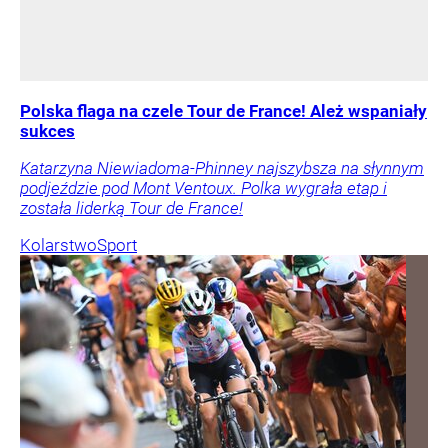
Polska flaga na czele Tour de France! Ależ wspaniały
sukces
Katarzyna Niewiadoma-Phinney najszybsza na słynnym
podjeździe pod Mont Ventoux. Polka wygrała etap i
została liderką Tour de France!
Kolarstwo
Sport