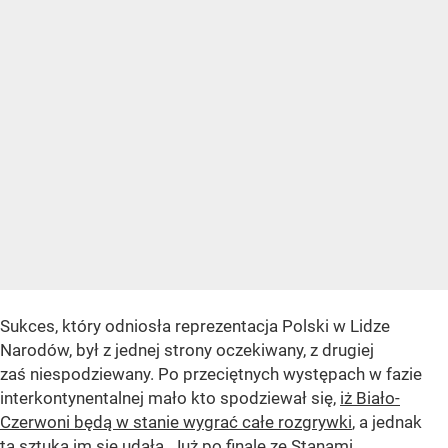
Sukces, który odniosła reprezentacja Polski w Lidze
Narodów, był z jednej strony oczekiwany, z drugiej
zaś niespodziewany. Po przeciętnych występach w fazie
interkontynentalnej mało kto spodziewał się,
iż Biało-
Czerwoni będą w stanie wygrać całe rozgrywki
, a jednak
ta sztuka im się udała. Już po finale ze Stanami