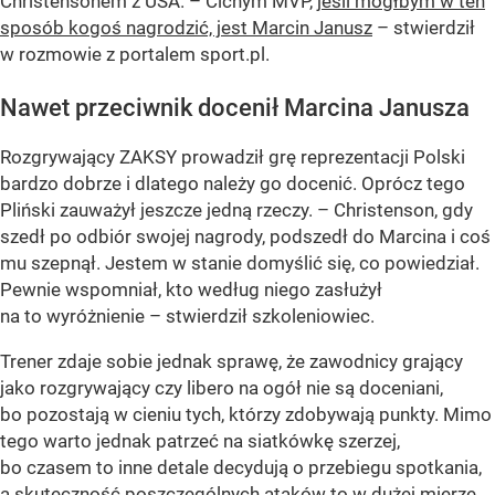
Christensonem z USA. – Cichym MVP,
jeśli mógłbym w ten
sposób kogoś nagrodzić, jest Marcin Janusz
– stwierdził
w rozmowie z portalem sport.pl.
Nawet przeciwnik docenił Marcina Janusza
Rozgrywający ZAKSY prowadził grę reprezentacji Polski
bardzo dobrze i dlatego należy go docenić. Oprócz tego
Pliński zauważył jeszcze jedną rzeczy. – Christenson, gdy
szedł po odbiór swojej nagrody, podszedł do Marcina i coś
mu szepnął. Jestem w stanie domyślić się, co powiedział.
Pewnie wspomniał, kto według niego zasłużył
na to wyróżnienie – stwierdził szkoleniowiec.
Trener zdaje sobie jednak sprawę, że zawodnicy grający
jako rozgrywający czy libero na ogół nie są doceniani,
bo pozostają w cieniu tych, którzy zdobywają punkty. Mimo
tego warto jednak patrzeć na siatkówkę szerzej,
bo czasem to inne detale decydują o przebiegu spotkania,
a skuteczność poszczególnych ataków to w dużej mierze