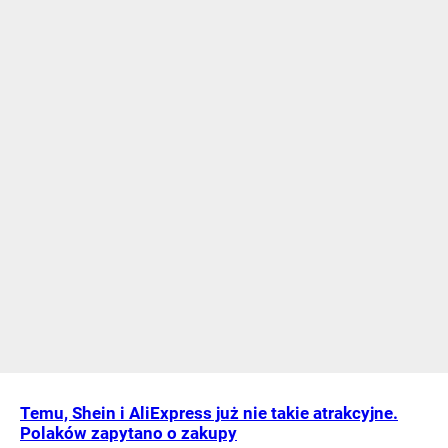
Temu, Shein i AliExpress już nie takie atrakcyjne.
Polaków zapytano o zakupy