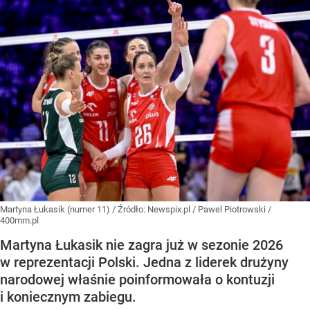
Martyna Łukasik (numer 11)
/ Źródło:
Newspix.pl
/
Pawel Piotrowski /
400mm.pl
Martyna Łukasik nie zagra już w sezonie 2026
w reprezentacji Polski. Jedna z liderek drużyny
narodowej właśnie poinformowała o kontuzji
i koniecznym zabiegu.