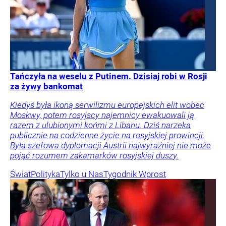
Tańczyła na weselu z Putinem. Dzisiaj robi w Rosji
za żywy bankomat
Kiedyś była ikoną serwilizmu europejskich elit wobec
Moskwy, potem rosyjscy najemnicy ewakuowali ją
razem z ulubionymi końmi z Libanu. Dziś narzeka
publicznie na codzienne życie na rosyjskiej prowincji.
Była szefowa dyplomacji Austrii najwyraźniej nie może
pojąć rozumem zakamarków rosyjskiej duszy.
Świat
Polityka
Tylko u Nas
Tygodnik Wprost