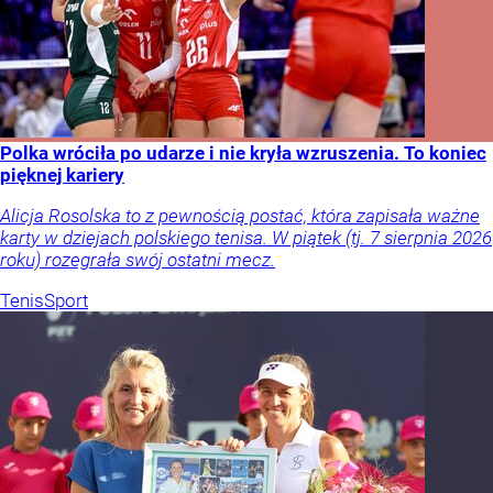
Polka wróciła po udarze i nie kryła wzruszenia. To koniec
pięknej kariery
Alicja Rosolska to z pewnością postać, która zapisała ważne
karty w dziejach polskiego tenisa. W piątek (tj. 7 sierpnia 2026
roku) rozegrała swój ostatni mecz.
Tenis
Sport