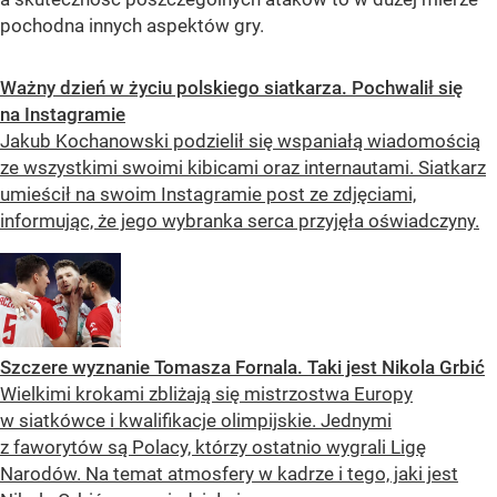
pochodna innych aspektów gry.
Ważny dzień w życiu polskiego siatkarza. Pochwalił się
na Instagramie
Jakub Kochanowski podzielił się wspaniałą wiadomością
ze wszystkimi swoimi kibicami oraz internautami. Siatkarz
umieścił na swoim Instagramie post ze zdjęciami,
informując, że jego wybranka serca przyjęła oświadczyny.
Szczere wyznanie Tomasza Fornala. Taki jest Nikola Grbić
Wielkimi krokami zbliżają się mistrzostwa Europy
w siatkówce i kwalifikacje olimpijskie. Jednymi
z faworytów są Polacy, którzy ostatnio wygrali Ligę
Narodów. Na temat atmosfery w kadrze i tego, jaki jest