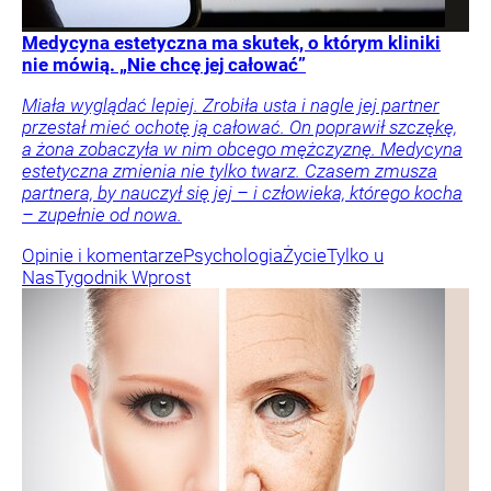
Medycyna estetyczna ma skutek, o którym kliniki
nie mówią. „Nie chcę jej całować”
Miała wyglądać lepiej. Zrobiła usta i nagle jej partner
przestał mieć ochotę ją całować. On poprawił szczękę,
a żona zobaczyła w nim obcego mężczyznę. Medycyna
estetyczna zmienia nie tylko twarz. Czasem zmusza
partnera, by nauczył się jej – i człowieka, którego kocha
– zupełnie od nowa.
Opinie i komentarze
Psychologia
Życie
Tylko u
Nas
Tygodnik Wprost