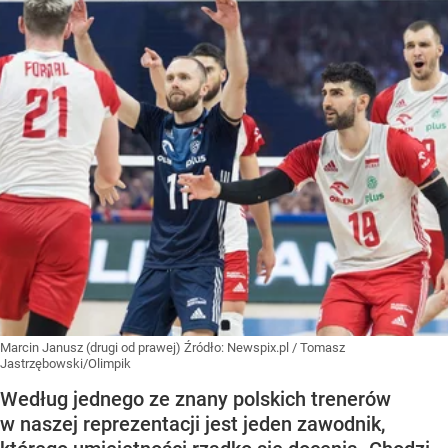
Marcin Janusz (drugi od prawej)
Źródło:
Newspix.pl
/
Tomasz
Jastrzębowski/Olimpik
Według jednego ze znany polskich trenerów
w naszej reprezentacji jest jeden zawodnik,