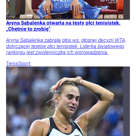
Aryna Sabalenka otwarta na testy płci tenisistek.
„Chętnie to zrobię”
Aryna Sabalenka zabrała głos ws. głośnej decyzji WTA,
dotyczącej testów płci tenisistek. Liderka światowego
rankingu jest zwolenniczką ich wprowadzenia.
Tenis
Sport