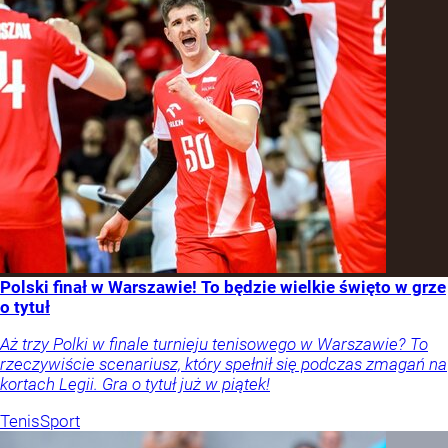
Polski finał w Warszawie! To będzie wielkie święto w grze
o tytuł
Aż trzy Polki w finale turnieju tenisowego w Warszawie? To
rzeczywiście scenariusz, który spełnił się podczas zmagań na
kortach Legii. Gra o tytuł już w piątek!
Tenis
Sport