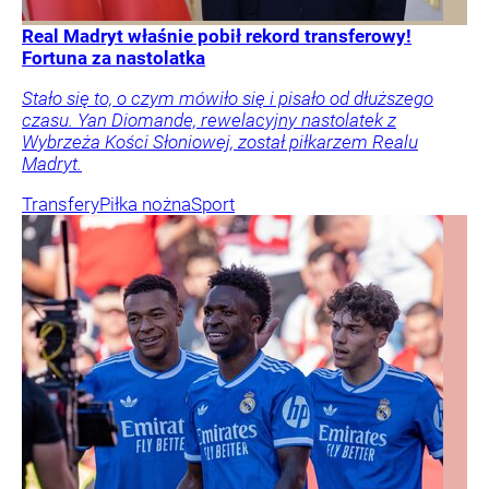
Real Madryt właśnie pobił rekord transferowy!
Fortuna za nastolatka
Stało się to, o czym mówiło się i pisało od dłuższego
czasu. Yan Diomande, rewelacyjny nastolatek z
Wybrzeża Kości Słoniowej, został piłkarzem Realu
Madryt.
Transfery
Piłka nożna
Sport