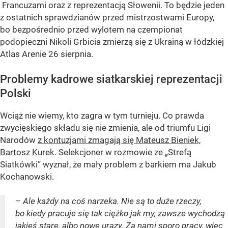
Francuzami oraz z reprezentacją Słowenii. To będzie jeden
z ostatnich sprawdzianów przed mistrzostwami Europy,
bo bezpośrednio przed wylotem na czempionat
podopieczni Nikoli Grbicia zmierzą się z Ukrainą w łódzkiej
Atlas Arenie 26 sierpnia.
Problemy kadrowe siatkarskiej reprezentacji
Polski
Wciąż nie wiemy, kto zagra w tym turnieju. Co prawda
zwycięskiego składu się nie zmienia, ale od triumfu Ligi
Narodów
z kontuzjami zmagają się Mateusz Bieniek,
Bartosz Kurek
. Selekcjoner w rozmowie ze „Strefą
Siatkówki” wyznał, że mały problem z barkiem ma Jakub
Kochanowski.
– Ale każdy na coś narzeka. Nie są to duże rzeczy,
bo kiedy pracuje się tak ciężko jak my, zawsze wychodzą
jakieś stare, albo nowe urazy. Za nami sporo pracy, więc