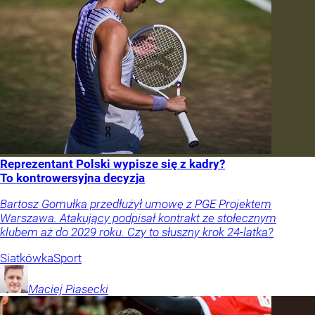
Reprezentant Polski wypisze się z kadry?
To kontrowersyjna decyzja
Bartosz Gomułka przedłużył umowę z PGE Projektem
Warszawa. Atakujący podpisał kontrakt ze stołecznym
klubem aż do 2029 roku. Czy to słuszny krok 24-latka?
Siatkówka
Sport
Maciej
Piasecki