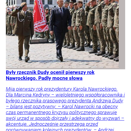
Były rzecznik Dudy ocenił pierwszy rok
Nawrockiego. Padły mocne słowa
Mija pierwszy rok prezydentury Karola Nawrockiego.
Dla Marcina Kędryny – wieloletniego współpracownika i
byłego rzecznika prasowego prezydenta Andrzeja Dudy
– bilans jest pozytywny: – Karol Nawrocki na obecny
czas permanentnego kryzysu politycznego sprawuje
swój urząd w sposób dojrzały i adekwatny do wyzwań –
akcentuje. Jednocześnie przestrzega przed
porównywaniem kolejnych prezydentów. – Andrzej