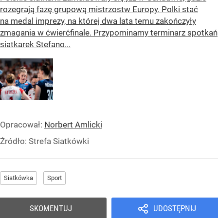
rozegrają fazę grupową mistrzostw Europy. Polki stać
na medal imprezy, na której dwa lata temu zakończyły
zmagania w ćwierćfinale. Przypominamy terminarz spotkań
siatkarek Stefano...
Opracował:
Norbert Amlicki
Źródło:
Strefa Siatkówki
Siatkówka
Sport
SKOMENTUJ
UDOSTĘPNIJ