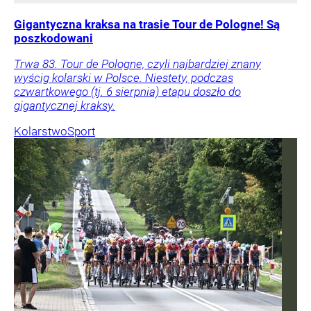
Gigantyczna kraksa na trasie Tour de Pologne! Są
poszkodowani
Trwa 83. Tour de Pologne, czyli najbardziej znany
wyścig kolarski w Polsce. Niestety, podczas
czwartkowego (tj. 6 sierpnia) etapu doszło do
gigantycznej kraksy.
Kolarstwo
Sport