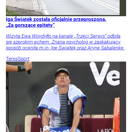
Iga Świątek została oficjalnie przeproszona.
„Za gorszące epitety”
Wizyta Ewa Woydyłło na kanale „Trzeci Serwis” odbiła
się szerokim echem. Znana psycholog w zaskakujący
sposób oceniła m.in. Igę Świątek oraz Arynę Sabalenkę.
Tenis
Sport