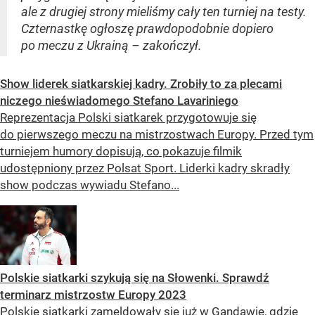
ale z drugiej strony mieliśmy cały ten turniej na testy.
Czternastkę ogłoszę prawdopodobnie dopiero
po meczu z Ukrainą – zakończył.
Show liderek siatkarskiej kadry. Zrobiły to za plecami
niczego nieświadomego Stefano Lavariniego
Reprezentacja Polski siatkarek przygotowuje się
do pierwszego meczu na mistrzostwach Europy. Przed tym
turniejem humory dopisują, co pokazuje filmik
udostępniony przez Polsat Sport. Liderki kadry skradły
show podczas wywiadu Stefano...
Polskie siatkarki szykują się na Słowenki. Sprawdź
terminarz mistrzostw Europy 2023
Polskie siatkarki zameldowały się już w Gandawie, gdzie