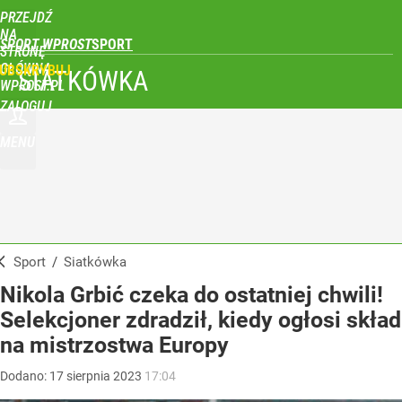
PRZEJDŹ
NA
SPORT WPROST
STRONĘ
GŁÓWNĄ
UBSKRYBUJ
SIATKÓWKA
WPROST.PL
ZALOGUJ
MENU
Sport
/
Siatkówka
Nikola Grbić czeka do ostatniej chwili!
Selekcjoner zdradził, kiedy ogłosi skład
na mistrzostwa Europy
Dodano:
17
sierpnia
2023
17:04