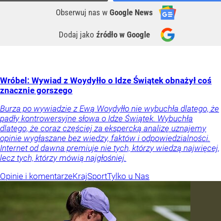
Obserwuj nas
w
Google News
Dodaj jako
źródło w Google
Wróbel: Wywiad z Woydyłło o Idze Świątek obnażył coś
znacznie gorszego
Burza po wywiadzie z Ewą Woydyłło nie wybuchła dlatego, że
padły kontrowersyjne słowa o Idze Świątek. Wybuchła
dlatego, że coraz częściej za ekspercką analizę uznajemy
opinie wygłaszane bez wiedzy, faktów i odpowiedzialności.
Internet od dawna premiuje nie tych, którzy wiedzą najwięcej,
lecz tych, którzy mówią najgłośniej.
Opinie i komentarze
Kraj
Sport
Tylko u Nas