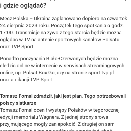
i gdzie oglądać?
Mecz Polska – Ukraina zaplanowano dopiero na czwartek
24 sierpnia 2023 roku. Początek tego spotkania o godz.
17:00. Transmisje na żywo z tego starcia będzie można
oglądać w TV na antenie sportowych kanałów Polsatu
oraz TVP Sport.
Ponadto poczynania Biało-Czerwonych będzie można
śledzić online w internecie w serwisach streamingowych
online, np. Polsat Box Go, czy na stronie sport.tvp.pl
oraz aplikacji TVP Sport.
Tomasz Fornal zdradził, jaki jest plan. Tego potrzebowali
polscy siatkarze
Tomasz Fornal ocenił występy Polaków w tegorocznej
edycji memoriału Wagnera. Z jednej strony słowa
przyjmującego mogły zaniepokoić. Z drugiej on sam
zaznaczał, że nie ma powodów do zmartwień, choć