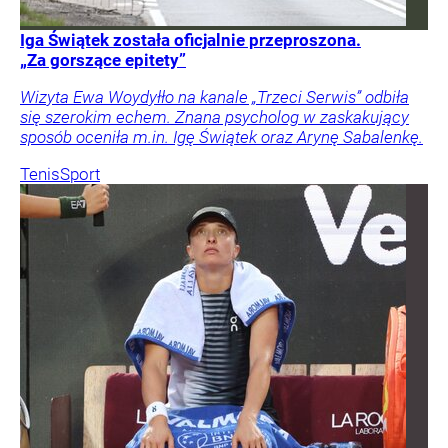
Iga Świątek została oficjalnie przeproszona.
„Za gorszące epitety”
Wizyta Ewa Woydyłło na kanale „Trzeci Serwis” odbiła
się szerokim echem. Znana psycholog w zaskakujący
sposób oceniła m.in. Igę Świątek oraz Arynę Sabalenkę.
Tenis
Sport