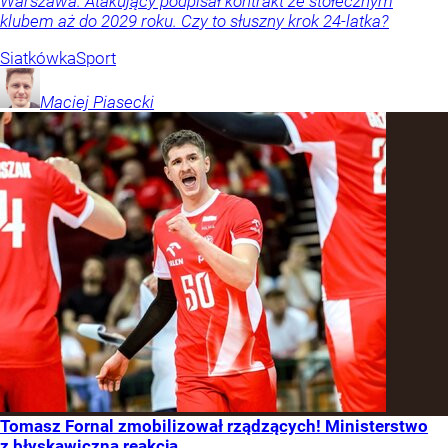
Warszawa. Atakujący podpisał kontrakt ze stołecznym
klubem aż do 2029 roku. Czy to słuszny krok 24-latka?
Siatkówka
Sport
Maciej
Piasecki
Tomasz Fornal zmobilizował rządzących! Ministerstwo
z błyskawiczną reakcją