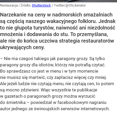
Restauracja
/ Źródło:
Shutterstock
/
Twitter/@ChLiberator
Narzekanie na ceny w nadmorskich smażalniach
są częścią naszego wakacyjnego folkloru. Jednak
to nie głupota turystów, naiwność ani niezdolność
mnożenia i dodawania do stu. To przemyślana,
ale nie do końca uczciwa strategia restauratorów
ukrywających ceny.
– Nie ma czegoś takiego jak paragony grozy. Są tylko
paragony grozy dla idiotów, którzy nie potrafią czytać.
Bo sprawdzasz co jest w menu i w tym momencie
nie musisz się martwić, czy zapłacisz więcej czy mniej.
Ale jeżeli ludzie nie czytają menu, nie czytają cen, to potem
są mocno zdziwieni. Więc wszystkie te publikacje
w gazetach o paragonach grozy można wyrzucić
do śmietnika – powiedział w facebookowym nagraniu
autor jednego ze świnoujskich serwisów internetowych.