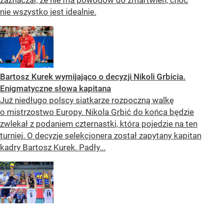
nie wszystko jest idealnie.
Bartosz Kurek wymijająco o decyzji Nikoli Grbicia.
Enigmatyczne słowa kapitana
Już niedługo polscy siatkarze rozpoczną walkę
o mistrzostwo Europy. Nikola Grbić do końca będzie
zwlekał z podaniem czternastki, która pojedzie na ten
turniej. O decyzje selekcjonera został zapytany kapitan
kadry Bartosz Kurek. Padły...