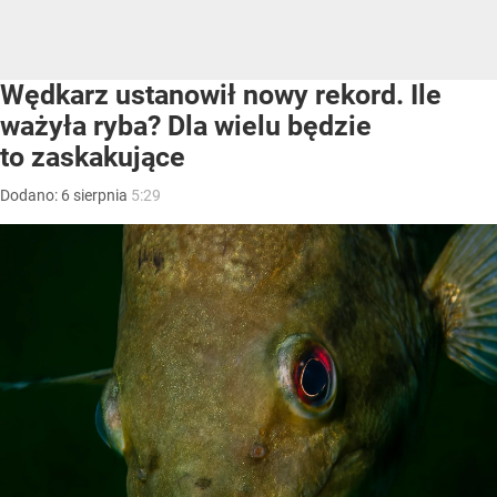
Wędkarz ustanowił nowy rekord. Ile
ważyła ryba? Dla wielu będzie
to zaskakujące
Dodano:
6
sierpnia
5:29