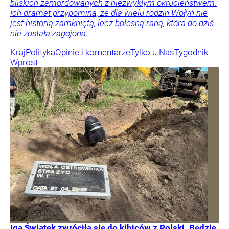
bliskich zamordowanych z niezwykłym okrucieństwem.
Ich dramat przypomina, że dla wielu rodzin Wołyń nie
jest historią zamkniętą, lecz bolesną raną, która do dziś
nie została zagojona.
Kraj
Polityka
Opinie i komentarze
Tylko u Nas
Tygodnik
Wprost
Iga Świątek zwróciła się do kibiców z Polski. Będzie