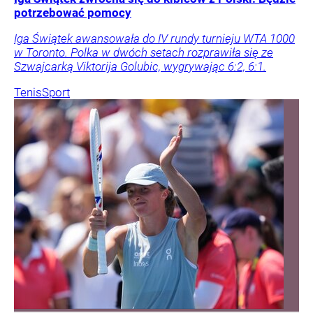
potrzebować pomocy
Iga Świątek awansowała do IV rundy turnieju WTA 1000
w Toronto. Polka w dwóch setach rozprawiła się ze
Szwajcarką Viktorija Golubic, wygrywając 6:2, 6:1.
Tenis
Sport