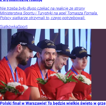
Nie trzeba było długo czekać na reakcję ze strony
Ministerstwa Sportu i Turystyki na apel Tomasza Fornala.
Polscy siatkarze otrzymali to, czego potrzebowali.
Siatkówka
Sport
Polski finał w Warszawie! To będzie wielkie święto w grze