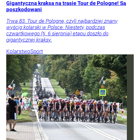
Gigantyczna kraksa na trasie Tour de Pologne! Są
poszkodowani
Trwa 83. Tour de Pologne, czyli najbardziej znany
wyścig kolarski w Polsce. Niestety, podczas
czwartkowego (tj. 6 sierpnia) etapu doszło do
gigantycznej kraksy.
Kolarstwo
Sport