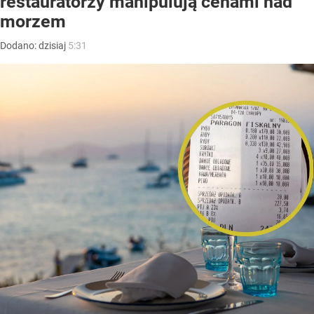
restauratorzy manipulują cenami nad
morzem
Dodano:
dzisiaj
5:31