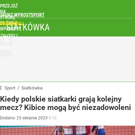
PRZEJDŹ
NA
SPORT WPROST
STRONĘ
GŁÓWNĄ
UBSKRYBUJ
SIATKÓWKA
WPROST.PL
ZALOGUJ
MENU
Sport
/
Siatkówka
Kiedy polskie siatkarki grają kolejny
mecz? Kibice mogą być niezadowoleni
Dodano:
23
sierpnia
2023
9:12