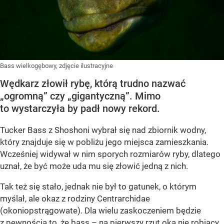
Bass wielkogębowy, zdjęcie ilustracyjne
Wędkarz złowił rybę, którą trudno nazwać
„ogromną” czy „gigantyczną”. Mimo
to wystarczyła by padł nowy rekord.
Tucker Bass z Shoshoni
wybrał się nad zbiornik wodny,
który znajduje się w pobliżu jego miejsca zamieszkania.
Wcześniej widywał w nim sporych rozmiarów ryby, dlatego
uznał, że być może uda mu się złowić jedną z nich.
Tak też się stało, jednak nie był to gatunek, o którym
myślał, ale okaz z rodziny Centrarchidae
(okoniopstrągowate). Dla wielu zaskoczeniem będzie
z pewnością to, że bass – na pierwszy rzut oka nie robiący