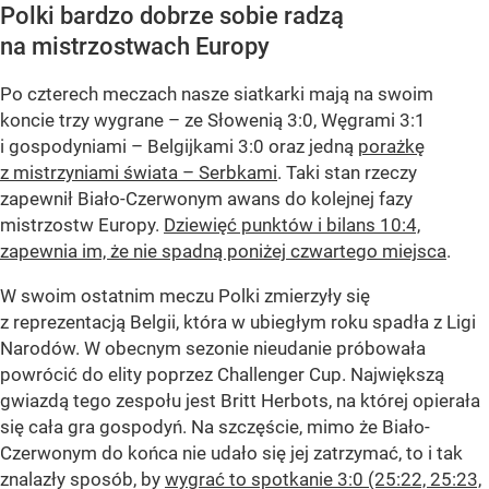
Polki bardzo dobrze sobie radzą
na mistrzostwach Europy
Po czterech meczach nasze siatkarki mają na swoim
koncie trzy wygrane – ze Słowenią 3:0, Węgrami 3:1
i gospodyniami – Belgijkami 3:0 oraz jedną
porażkę
z mistrzyniami świata – Serbkami
. Taki stan rzeczy
zapewnił Biało-Czerwonym awans do kolejnej fazy
mistrzostw Europy.
Dziewięć punktów i bilans 10:4,
zapewnia im, że nie spadną poniżej czwartego miejsca
.
W swoim ostatnim meczu Polki zmierzyły się
z reprezentacją Belgii, która w ubiegłym roku spadła z Ligi
Narodów. W obecnym sezonie nieudanie próbowała
powrócić do elity poprzez Challenger Cup. Największą
gwiazdą tego zespołu jest Britt Herbots, na której opierała
się cała gra gospodyń. Na szczęście, mimo że Biało-
Czerwonym do końca nie udało się jej zatrzymać, to i tak
znalazły sposób, by
wygrać to spotkanie 3:0 (25:22, 25:23,