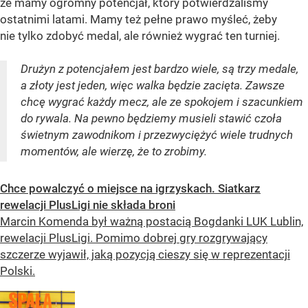
że mamy ogromny potencjał, który potwierdzaliśmy
ostatnimi latami. Mamy też pełne prawo myśleć, żeby
nie tylko zdobyć medal, ale również wygrać ten turniej.
Drużyn z potencjałem jest bardzo wiele, są trzy medale,
a złoty jest jeden, więc walka będzie zacięta. Zawsze
chcę wygrać każdy mecz, ale ze spokojem i szacunkiem
do rywala. Na pewno będziemy musieli stawić czoła
świetnym zawodnikom i przezwyciężyć wiele trudnych
momentów, ale wierzę, że to zrobimy.
Chce powalczyć o miejsce na igrzyskach. Siatkarz
rewelacji PlusLigi nie składa broni
Marcin Komenda był ważną postacią Bogdanki LUK Lublin,
rewelacji PlusLigi. Pomimo dobrej gry rozgrywający
szczerze wyjawił, jaką pozycją cieszy się w reprezentacji
Polski.