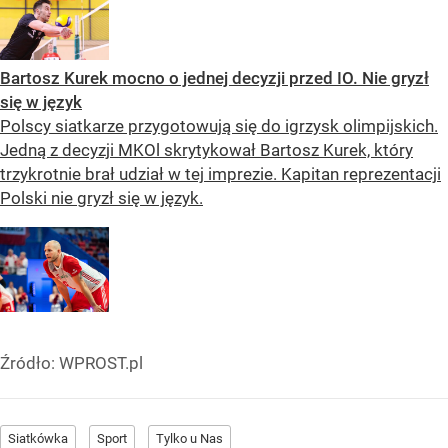
Bartosz Kurek mocno o jednej decyzji przed IO. Nie gryzł
się w język
Polscy siatkarze przygotowują się do igrzysk olimpijskich.
Jedną z decyzji MKOl skrytykował Bartosz Kurek, który
trzykrotnie brał udział w tej imprezie. Kapitan reprezentacji
Polski nie gryzł się w język.
Źródło:
WPROST.pl
Siatkówka
Sport
Tylko u Nas