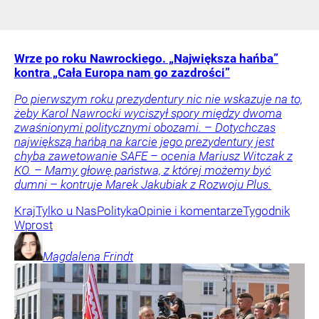
Wrze po roku Nawrockiego. „Największa hańba”
kontra „Cała Europa nam go zazdrości”
Po pierwszym roku prezydentury nic nie wskazuje na to,
żeby Karol Nawrocki wyciszył spory między dwoma
zwaśnionymi politycznymi obozami. – Dotychczas
największą hańbą na karcie jego prezydentury jest
chyba zawetowanie SAFE – ocenia Mariusz Witczak z
KO. – Mamy głowę państwa, z której możemy być
dumni – kontruje Marek Jakubiak z Rozwoju Plus.
Kraj
Tylko u Nas
Polityka
Opinie i komentarze
Tygodnik
Wprost
Magdalena
Frindt