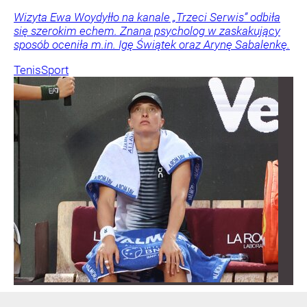
Wizyta Ewa Woydyłło na kanale „Trzeci Serwis” odbiła
się szerokim echem. Znana psycholog w zaskakujący
sposób oceniła m.in. Igę Świątek oraz Arynę Sabalenkę.
Tenis
Sport