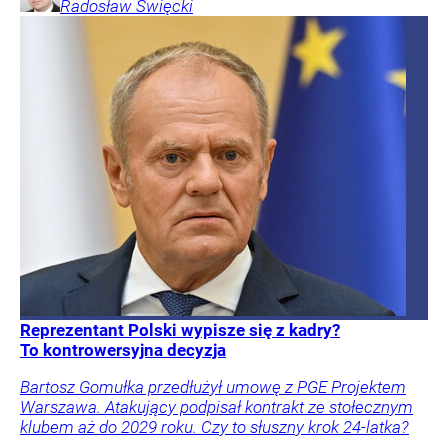
Radosław
Święcki
Reprezentant Polski wypisze się z kadry?
To kontrowersyjna decyzja
Bartosz Gomułka przedłużył umowę z PGE Projektem
Warszawa. Atakujący podpisał kontrakt ze stołecznym
klubem aż do 2029 roku. Czy to słuszny krok 24-latka?