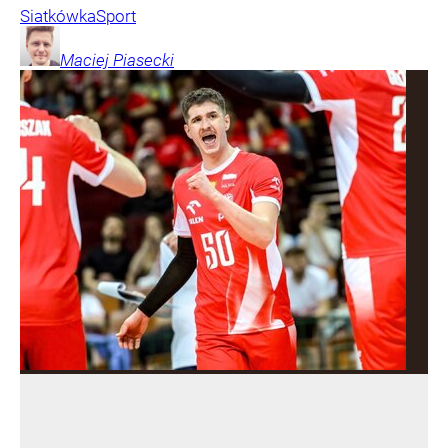
Siatkówka
Sport
Maciej
Piasecki