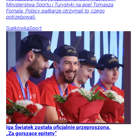
Ministerstwa Sportu i Turystyki na apel Tomasza
Fornala. Polscy siatkarze otrzymali to, czego
potrzebowali.
Siatkówka
Sport
Iga Świątek została oficjalnie przeproszona.
„Za gorszące epitety”