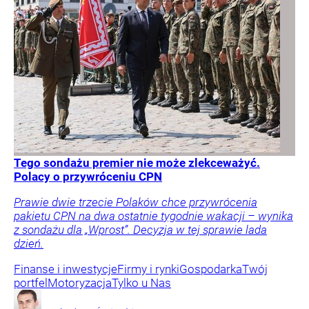
Tego sondażu premier nie może zlekceważyć.
Polacy o przywróceniu CPN
Prawie dwie trzecie Polaków chce przywrócenia
pakietu CPN na dwa ostatnie tygodnie wakacji – wynika
z sondażu dla „Wprost”. Decyzja w tej sprawie lada
dzień.
Finanse i inwestycje
Firmy i rynki
Gospodarka
Twój
portfel
Motoryzacja
Tylko u Nas