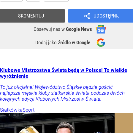
SKOMENTUJ
UDOSTĘPNIJ
Obserwuj nas
w
Google News
Dodaj jako
źródło w Google
Klubowe Mistrzostwa Świata będą w Polsce! To wielkie
wyróżnienie
To już oficjalne! Województwo Śląskie będzie gościć
najlepsze męskie kluby siatkarskie świata podczas dwóch
kolejnych edycji Klubowych Mistrzostw Świata.
Siatkówka
Sport