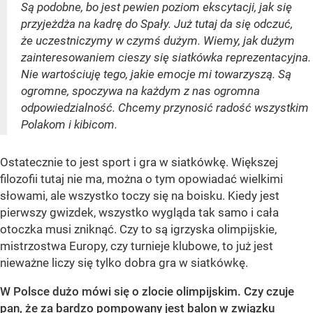
Są podobne, bo jest pewien poziom ekscytacji, jak się
przyjeżdża na kadrę do Spały. Już tutaj da się odczuć,
że uczestniczymy w czymś dużym. Wiemy, jak dużym
zainteresowaniem cieszy się siatkówka reprezentacyjna.
Nie wartościuję tego, jakie emocje mi towarzyszą. Są
ogromne, spoczywa na każdym z nas ogromna
odpowiedzialność. Chcemy przynosić radość wszystkim
Polakom i kibicom.
Ostatecznie to jest sport i gra w siatkówkę. Większej
filozofii tutaj nie ma, można o tym opowiadać wielkimi
słowami, ale wszystko toczy się na boisku. Kiedy jest
pierwszy gwizdek, wszystko wygląda tak samo i cała
otoczka musi zniknąć. Czy to są igrzyska olimpijskie,
mistrzostwa Europy, czy turnieje klubowe, to już jest
nieważne liczy się tylko dobra gra w siatkówkę.
W Polsce dużo m
ó
wi si
ę
o zlocie olimpijskim. Czy czuje
pan, że za bardzo pompowany jest balon w związku