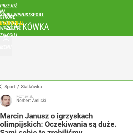
PRZEJDŹ
NA
SPORT WPROST
STRONĘ
GŁÓWNĄ
UBSKRYBUJ
SIATKÓWKA
WPROST.PL
ZALOGUJ
MENU
Sport
/
Siatkówka
Rozmawiał:
Norbert Amlicki
Marcin Janusz o igrzyskach
olimpijskich: Oczekiwania są duże.
Sami sobie to zrobiliśmy