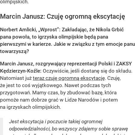
olimpijskich.
Marcin Janusz: Czuję ogromną ekscytację
Norbert Amlicki, „Wprost”: Zakładając, że Nikola Grbić
pana powoła, to igrzyska olimpijskie będą pana
pierwszymi w karierze. Jakie w związku z tym emocje panu
towarzyszą?
Marcin Janusz, rozgrywający reprezentacji Polski i ZAKSY
Kędzierzyn-Koźle:
Oczywiście, jeśli dostanę się do składu.
Natomiast już
teraz czuję ogromną ekscytację
. Czuję,
że jest to coś wyjątkowego. Nawet podczas tych
przygotowań. Mamy czas, by zbudować bazę, która
pomoże nam dobrze grać w Lidze Narodów i potem
na igrzyskach olimpijskich.
Jest ekscytacja i poczucie takiej ogromnej
odpowiedzialności, bo wszyscy zdajemy sobie sprawę