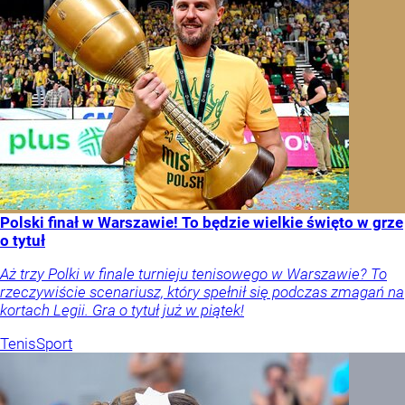
Polski finał w Warszawie! To będzie wielkie święto w grze
o tytuł
Aż trzy Polki w finale turnieju tenisowego w Warszawie? To
rzeczywiście scenariusz, który spełnił się podczas zmagań na
kortach Legii. Gra o tytuł już w piątek!
Tenis
Sport