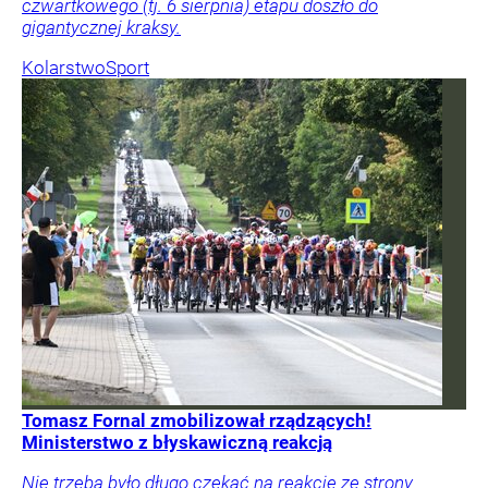
czwartkowego (tj. 6 sierpnia) etapu doszło do
gigantycznej kraksy.
Kolarstwo
Sport
Tomasz Fornal zmobilizował rządzących!
Ministerstwo z błyskawiczną reakcją
Nie trzeba było długo czekać na reakcję ze strony