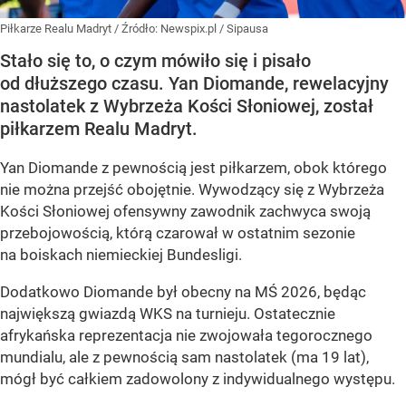
Piłkarze Realu Madryt
/ Źródło:
Newspix.pl
/
Sipausa
Stało się to, o czym mówiło się i pisało
od dłuższego czasu. Yan Diomande, rewelacyjny
nastolatek z Wybrzeża Kości Słoniowej, został
piłkarzem Realu Madryt.
Yan Diomande z pewnością jest piłkarzem, obok którego
nie można przejść obojętnie. Wywodzący się z Wybrzeża
Kości Słoniowej ofensywny zawodnik zachwyca swoją
przebojowością, którą czarował w ostatnim sezonie
na boiskach niemieckiej Bundesligi.
Dodatkowo Diomande był obecny na MŚ 2026, będąc
największą gwiazdą WKS na turnieju. Ostatecznie
afrykańska reprezentacja nie zwojowała tegorocznego
mundialu, ale z pewnością sam nastolatek (ma 19 lat),
mógł być całkiem zadowolony z indywidualnego występu.