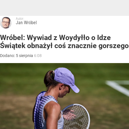
Autor:
Jan Wróbel
Wróbel: Wywiad z Woydyłło o Idze
Świątek obnażył coś znacznie gorszego
Dodano:
5
sierpnia
6:08