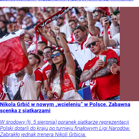
Nikola Grbić w nowym „wcieleniu” w Polsce. Zabawna
scenka z siatkarzami
W środowy (tj. 5 sierpnia) poranek siatkarze reprezentacji
Polski dotarli do kraju po turnieju finałowym Ligi Narodów.
Zabrakło jednak trenera Nikoli Grbicia.