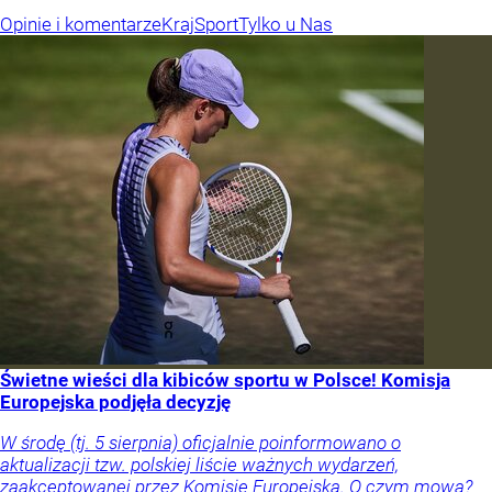
Opinie i komentarze
Kraj
Sport
Tylko u Nas
Świetne wieści dla kibiców sportu w Polsce! Komisja
Europejska podjęła decyzję
W środę (tj. 5 sierpnia) oficjalnie poinformowano o
aktualizacji tzw. polskiej liście ważnych wydarzeń,
zaakceptowanej przez Komisję Europejską. O czym mowa?