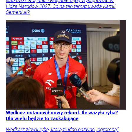
siatkówki. Rosjanki i Rosjanie będą występować w
Lidze Narodów 2027. Co na ten temat uważa Kamil
Semeniuk?
Wędkarz ustanowił nowy rekord. Ile ważyła ryba?
Dla wielu będzie to zaskakujące
Wędkarz złowił rybę, którą trudno nazwać „ogromną”