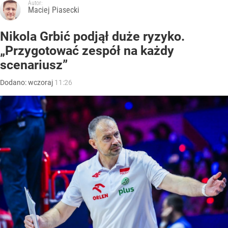
Autor:
Maciej Piasecki
Nikola Grbić podjął duże ryzyko.
„Przygotować zespół na każdy
scenariusz”
Dodano:
wczoraj
11:26