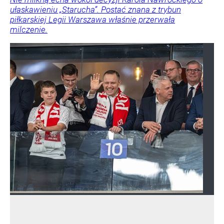
ułaskawieniu „Starucha”. Postać znana z trybun
piłkarskiej Legii Warszawa właśnie przerwała
milczenie.