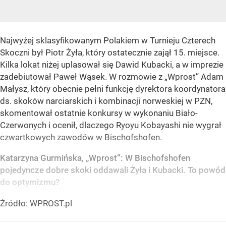
Najwyżej sklasyfikowanym Polakiem w Turnieju Czterech
Skoczni był Piotr Żyła, który ostatecznie zajął 15. miejsce.
Kilka lokat niżej uplasował się Dawid Kubacki, a w imprezie
zadebiutował Paweł Wąsek. W rozmowie z „Wprost” Adam
Małysz, który obecnie pełni funkcję dyrektora koordynatora
ds. skoków narciarskich i kombinacji norweskiej w PZN,
skomentował ostatnie konkursy w wykonaniu Biało-
Czerwonych i ocenił, dlaczego Ryoyu Kobayashi nie wygrał
czwartkowych zawodów w Bischofshofen.
Katarzyna Gurmińska, „Wprost”: W Bischofshofen
pojedyncze dobre skoki oddawali Żyła i Kubacki. To powód
do optymizmu?
Źródło:
WPROST.pl