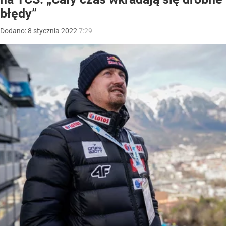
błędy”
Dodano:
8
stycznia
2022
7:29