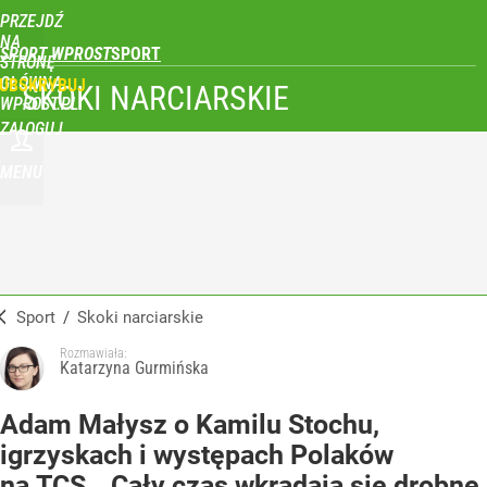
PRZEJDŹ
NA
SPORT WPROST
STRONĘ
GŁÓWNĄ
UBSKRYBUJ
SKOKI NARCIARSKIE
WPROST.PL
ZALOGUJ
MENU
Sport
/
Skoki narciarskie
Rozmawiała:
Katarzyna Gurmińska
Adam Małysz o Kamilu Stochu,
igrzyskach i występach Polaków
na TCS. „Cały czas wkradają się drobne