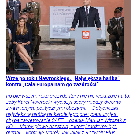
Wrze po roku Nawrockiego. „Największa hańba”
kontra „Cała Europa nam go zazdrości”
Po pierwszym roku prezydentury nic nie wskazuje na to,
żeby Karol Nawrocki wyciszył spory między dwoma
zwaśnionymi politycznymi obozami. – Dotychczas
największą hańbą na karcie jego prezydentury jest
chyba zawetowanie SAFE – ocenia Mariusz Witczak z
KO. – Mamy głowę państwa, z której możemy być
dumni – kontruje Marek Jakubiak z Rozwoju Plus.