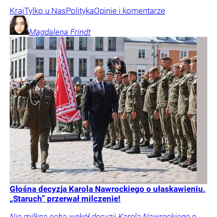
Kraj
Tylko u Nas
Polityka
Opinie i komentarze
Magdalena
Frindt
Głośna decyzja Karola Nawrockiego o ułaskawieniu.
„Staruch” przerwał milczenie!
Nie milkną echa wokół decyzji Karola Nawrockiego o