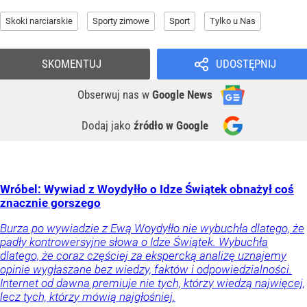
Skoki narciarskie
Sporty zimowe
Sport
Tylko u Nas
SKOMENTUJ
UDOSTĘPNIJ
Obserwuj nas
w
Google News
Dodaj jako
źródło w Google
Wróbel: Wywiad z Woydyłło o Idze Świątek obnażył coś
znacznie gorszego
Burza po wywiadzie z Ewą Woydyłło nie wybuchła dlatego, że
padły kontrowersyjne słowa o Idze Świątek. Wybuchła
dlatego, że coraz częściej za ekspercką analizę uznajemy
opinie wygłaszane bez wiedzy, faktów i odpowiedzialności.
Internet od dawna premiuje nie tych, którzy wiedzą najwięcej,
lecz tych, którzy mówią najgłośniej.