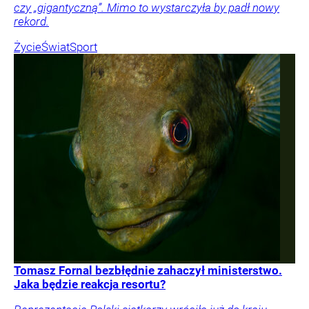
czy „gigantyczną”. Mimo to wystarczyła by padł nowy
rekord.
Życie
Świat
Sport
Tomasz Fornal bezbłędnie zahaczył ministerstwo.
Jaka będzie reakcja resortu?