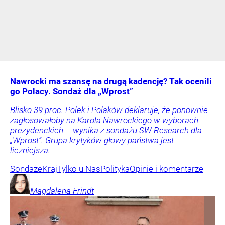
Nawrocki ma szansę na drugą kadencję? Tak ocenili
go Polacy. Sondaż dla „Wprost”
Blisko 39 proc. Polek i Polaków deklaruje, że ponownie
zagłosowałoby na Karola Nawrockiego w wyborach
prezydenckich – wynika z sondażu SW Research dla
„Wprost”. Grupa krytyków głowy państwa jest
liczniejsza.
Sondaże
Kraj
Tylko u Nas
Polityka
Opinie i komentarze
Magdalena
Frindt