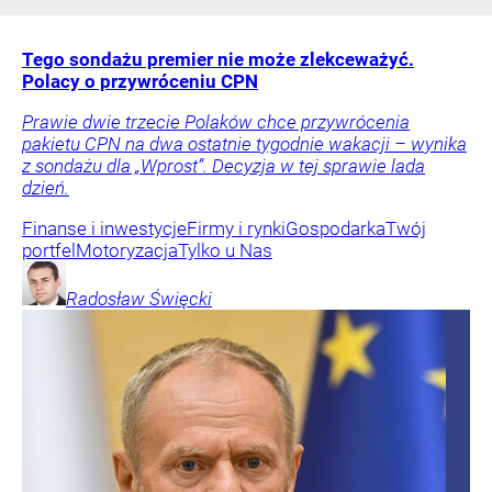
Tego sondażu premier nie może zlekceważyć.
Polacy o przywróceniu CPN
Prawie dwie trzecie Polaków chce przywrócenia
pakietu CPN na dwa ostatnie tygodnie wakacji – wynika
z sondażu dla „Wprost”. Decyzja w tej sprawie lada
dzień.
Finanse i inwestycje
Firmy i rynki
Gospodarka
Twój
portfel
Motoryzacja
Tylko u Nas
Radosław
Święcki