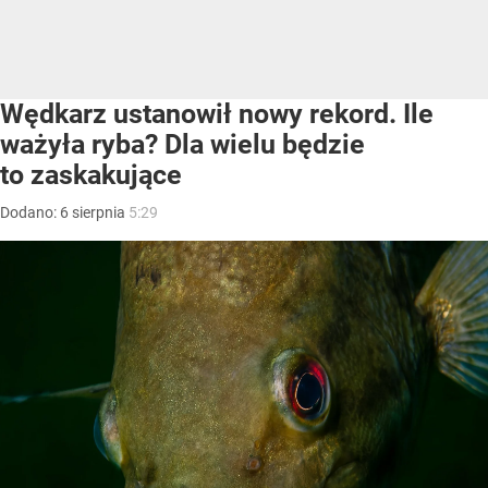
Wędkarz ustanowił nowy rekord. Ile
ważyła ryba? Dla wielu będzie
to zaskakujące
Dodano:
6
sierpnia
5:29