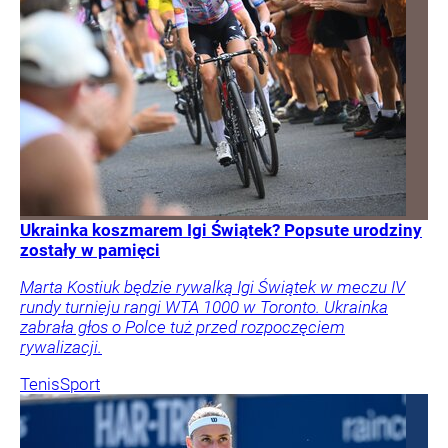
Ukrainka koszmarem Igi Świątek? Popsute urodziny
zostały w pamięci
Marta Kostiuk będzie rywalką Igi Świątek w meczu IV
rundy turnieju rangi WTA 1000 w Toronto. Ukrainka
zabrała głos o Polce tuż przed rozpoczęciem
rywalizacji.
Tenis
Sport