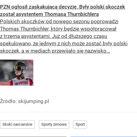
PZN ogłosił zaskakującą decyzję. Były polski skoczek
został asystentem Thomasa Thurnbichlera
Polskich skoczków od nowego sezonu poprowadzi
Thomas Thurnbichler, który będzie współpracował
z trzema asystentami. Już od dłuższego czasu
spekulowano, że jednym z nich może zostać były polski
skoczek, a w mediach przewijało się nazwisko...
Źródło:
skijumping.pl
Skoki narciarskie
Sporty zimowe
Sport