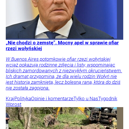
„Nie chodzi o zemstę”. Mocny apel w sprawie ofiar
rzezi wołyńskiej
W Buenos Aires potomkowie ofiar rzezi wołyńskiej
wciąż pokazują rodzinne zdjęcia i listy, wspominając
bliskich zamordowanych z niezwykłym okrucieństwem.
Ich dramat przypomina, że dla wielu rodzin Wołyń nie
jest historią zamkniętą, lecz bolesną raną, która do dziś
nie została zagojona.
Kraj
Polityka
Opinie i komentarze
Tylko u Nas
Tygodnik
Wprost