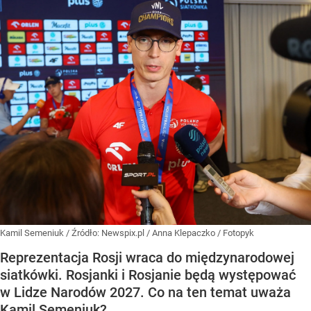
Kamil Semeniuk
/ Źródło:
Newspix.pl
/
Anna Klepaczko / Fotopyk
Reprezentacja Rosji wraca do międzynarodowej
siatkówki. Rosjanki i Rosjanie będą występować
w Lidze Narodów 2027. Co na ten temat uważa
Kamil Semeniuk?