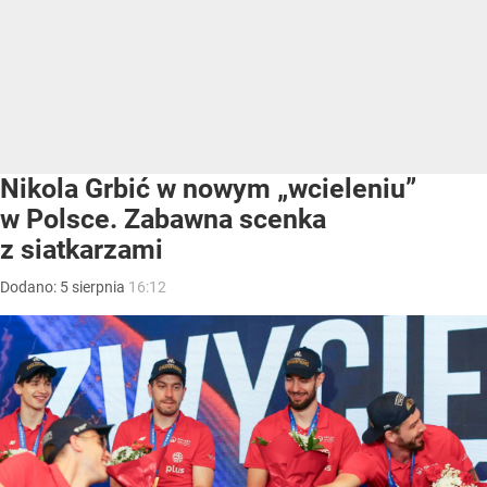
Nikola Grbić w nowym „wcieleniu”
w Polsce. Zabawna scenka
z siatkarzami
Dodano:
5
sierpnia
16:12