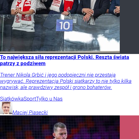
To największa siła reprezentacji Polski. Reszta świata
patrzy z podziwem
Trener Nikola Grbić i jego podopieczni nie przestają
wygrywać. Reprezentacja Polski siatkarzy to nie tylko kilka
nazwisk, ale prawdziwy zespół i grono bohaterów.
Siatkówka
Sport
Tylko u Nas
Maciej
Piasecki