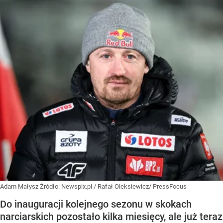
Adam Małysz
Źródło:
Newspix.pl
/
Rafał Oleksiewicz/ PressFocus
Do inauguracji kolejnego sezonu w skokach
narciarskich pozostało kilka miesięcy, ale już teraz