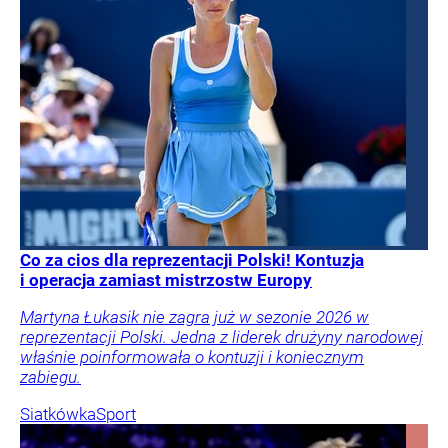
Co za cios dla reprezentacji Polski! Kontuzja
i operacja zamiast mistrzostw Europy
Martyna Łukasik nie zagra już w sezonie 2026 w
reprezentacji Polski. Jedna z liderek drużyny narodowej
właśnie poinformowała o kontuzji i koniecznym
zabiegu.
Siatkówka
Sport