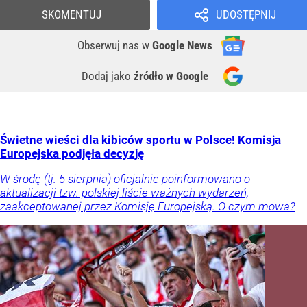
SKOMENTUJ
UDOSTĘPNIJ
Obserwuj nas
w
Google News
Dodaj jako
źródło w Google
Świetne wieści dla kibiców sportu w Polsce! Komisja
Europejska podjęła decyzję
W środę (tj. 5 sierpnia) oficjalnie poinformowano o
aktualizacji tzw. polskiej liście ważnych wydarzeń,
zaakceptowanej przez Komisję Europejską. O czym mowa?