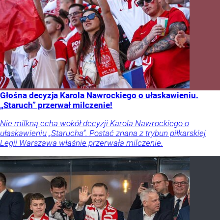
Głośna decyzja Karola Nawrockiego o ułaskawieniu.
„Staruch” przerwał milczenie!
Nie milkną echa wokół decyzji Karola Nawrockiego o
ułaskawieniu „Starucha”. Postać znana z trybun piłkarskiej
Legii Warszawa właśnie przerwała milczenie.