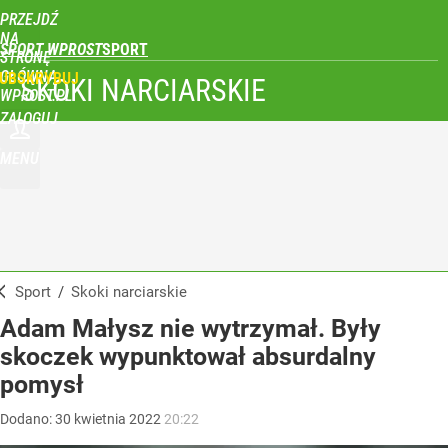
PRZEJDŹ
NA
SPORT WPROST
STRONĘ
GŁÓWNĄ
UBSKRYBUJ
SKOKI NARCIARSKIE
WPROST.PL
ZALOGUJ
MENU
Sport
/
Skoki narciarskie
Adam Małysz nie wytrzymał. Były
skoczek wypunktował absurdalny
pomysł
Dodano:
30
kwietnia
2022
20:22