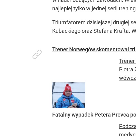
najlepiej tylko w jednej serii tren
Triumfatorem dzisiejszej drugiej se
Kubackiego oraz Stefana Krafta. Ws
Trener Norwegów skomentował triu
Trener
Piotra
wówcza
Fatalny wypadek Petera Prevca pod
Podcza
medycz