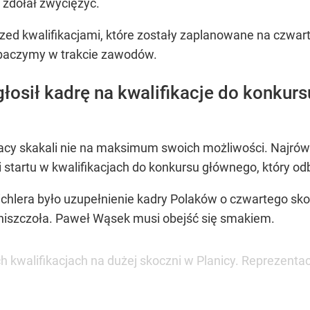
zdołał zwyciężyć.
przed kwalifikacjami, które zostały zaplanowane na czwa
obaczymy w trakcie zawodów.
łosił kadrę na kwalifikacje do konkur
y skakali nie na maksimum swoich możliwości. Najrówniej
 startu w kwalifikacjach do konkursu głównego, który odb
hlera było uzupełnienie kadry Polaków o czwartego skoc
Zniszczoła. Paweł Wąsek musi obejść się smakiem.
h kwalifikacjach na dużej skoczni w Planicy. Reprezentacj