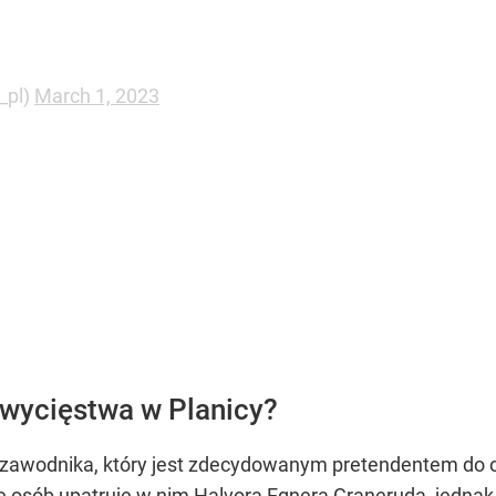
_pl)
March 1, 2023
zwycięstwa w Planicy?
zawodnika, który jest zdecydowanym pretendentem do o
osób upatruje w nim Halvora Egnera Graneruda, jednak