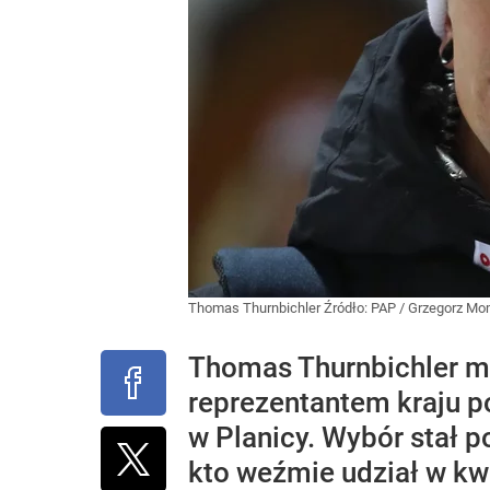
Thomas Thurnbichler
Źródło:
PAP
/
Grzegorz Mo
Thomas Thurnbichler mu
reprezentantem kraju p
w Planicy. Wybór stał
kto weźmie udział w kwa