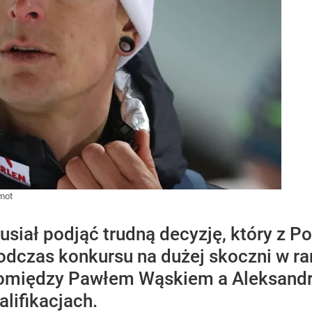
mot
siał podjąć trudną decyzję, który z 
odczas konkursu na dużej skoczni w r
 pomiędzy Pawłem Wąskiem a Aleksand
lifikacjach.