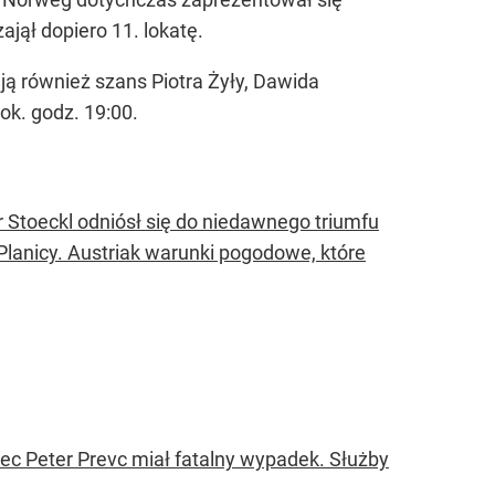
ajął dopiero 11. lokatę.
lają również szans Piotra Żyły, Dawida
ok. godz. 19:00.
r Stoeckl odniósł się do niedawnego triumfu
Planicy. Austriak warunki pogodowe, które
iec Peter Prevc miał fatalny wypadek. Służby