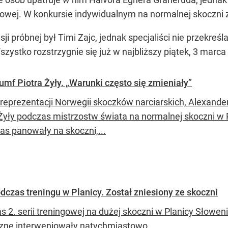
ingowej. W konkursie indywidualnym na normalnej skoczni z
sji próbnej był Timi Zajc, jednak specjaliści nie przekreś
zystko rozstrzygnie się już w najbliższy piątek, 3 marca 
mf Piotra Żyły. „Warunki często się zmieniały”
 reprezentacji Norwegii skoczków narciarskich, Alexande
 Żyły podczas mistrzostw świata na normalnej skoczni w 
s panowały na skoczni,...
czas treningu w Planicy. Został zniesiony ze skoczni
s 2. serii treningowej na dużej skoczni w Planicy Słowen
ne interweniowały natychmiastowo.