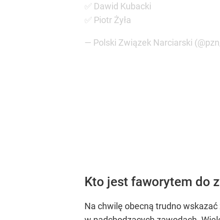
✅️ Dawid Kubacki
✅️ Piotr Żyła
— Polski Związek Narciarski (@pzn
Kto jest faworytem do 
Na chwilę obecną trudno wskazać 
w nadchodzących zawodach. Wiele 