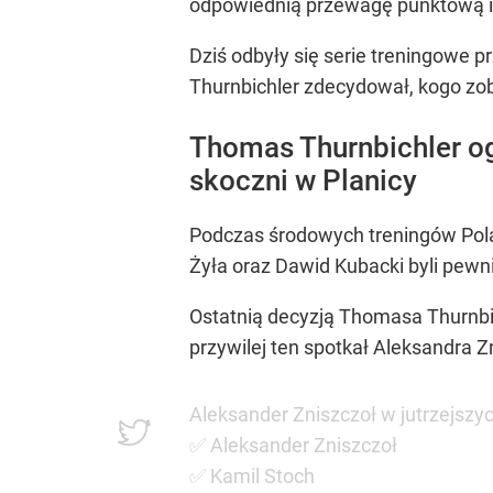
odpowiednią przewagę punktową i 
Dziś odbyły się serie treningowe 
Thurnbichler zdecydował, kogo z
Thomas Thurnbichler og
skoczni w Planicy
Podczas środowych treningów Polac
Żyła oraz Dawid Kubacki byli pewni
Ostatnią decyzją Thomasa Thurnbic
przywilej ten spotkał Aleksandra 
Aleksander Zniszczoł w jutrzejszyc
✅️ Aleksander Zniszczoł
✅️ Kamil Stoch