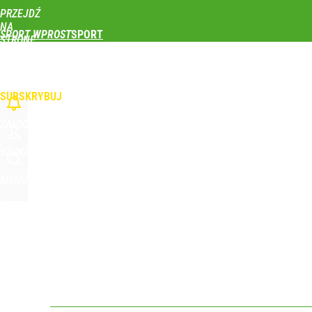
PRZEJDŹ
Udostępnij
0
Skomentuj
NA
SPORT WPROST
STRONĘ
GŁÓWNĄ
PIŁKA NOŻNA
SIATKÓWKA
TENIS
LEKKOATLETYKA
SKOKI NARCIAR
Wróbel: Wywiad z Woydyłło o Idze Świątek obnaży
WPROST.PL
SUBSKRYBUJ
dodaj
ZALOGUJ
Nikola Grbić w nowym „wcieleniu” w Polsce. Zaba
SZUKAJ
MENU
dodaj
Świetne wieści dla kibiców sportu w Polsce! Komis
dodaj