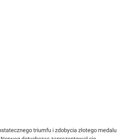
statecznego triumfu i zdobycia złotego medalu
 Norweg dotychczas zaprezentował się