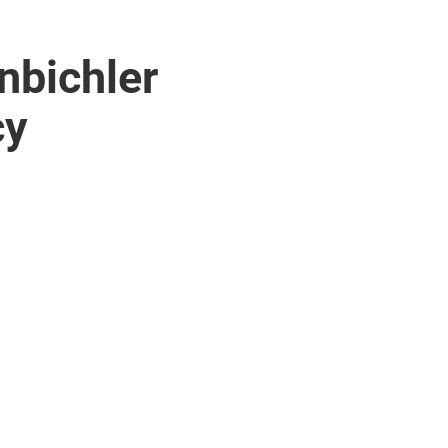
nbichler
cy