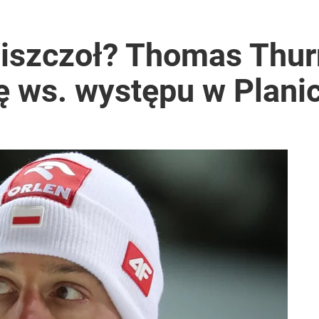
2030 roku?
iszczoł? Thomas Thur
ę ws. występu w Plani
i go Polacy. Sondaż dla „Wprost”
lnej kolekcji kapsułowej