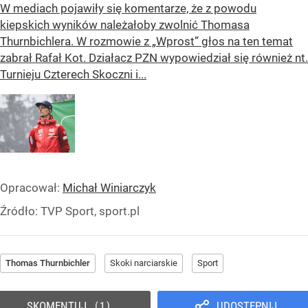
W mediach pojawiły się komentarze, że z powodu
kiepskich wyników należałoby zwolnić Thomasa
Thurnbichlera. W rozmowie z „Wprost” głos na ten temat
zabrał Rafał Kot. Działacz PZN wypowiedział się również nt.
Turnieju Czterech Skoczni i...
Opracował:
Michał Winiarczyk
Źródło:
TVP Sport, sport.pl
Thomas Thurnbichler
Skoki narciarskie
Sport
SKOMENTUJ
UDOSTĘPNIJ
1