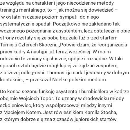
ze względu na charakter i jego niecodzienne metody
treningu mentalnego, to – jak można się dowiedzieć –
w ostatnim czasie poziom sympatii do niego
systematycznie spadał. Początkowo nie zakładano tak
wczesnego pożegnania z asystentem, lecz ostatecznie obie
strony rozstały się ze sobą bez żalu tuż przed startem
Turnieju Czterech Skoczni
. „Potwierdzam, że reorganizacja
pracy kadry A nastąpi już teraz, wcześniej. W moim
odczuciu te zmiany są słuszne, spójne i rozsądne. W taki
sposób sztab będzie mógł lepiej zarządzać zespołem,
z bliższej odległości. Thomas i ja nadal jesteśmy w dobrym
kontakcie.„ – przekazał Noelke polskim mediom.
Do końca sezonu funkcję asystenta Thurnbichlera w kadrze
obejmie Wojciech Topór. To uznany w środowisku młody
szkoleniowiec, który współpracował między innymi
z Maciejem Kotem. Jest rówieśnikiem Kamila Stocha,
z którym dobrze się zna z czasów juniorskich startów.