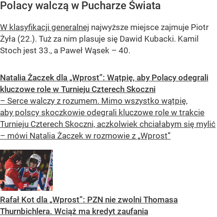
Polacy walczą w Pucharze Świata
W klasyfikacji generalnej
najwyższe miejsce zajmuje Piotr
Żyła (22.). Tuż za nim plasuje się Dawid Kubacki. Kamil
Stoch jest 33., a Paweł Wąsek – 40.
Natalia Żaczek dla „Wprost”: Wątpię, aby Polacy odegrali
kluczowe role w Turnieju Czterech Skoczni
– Serce walczy z rozumem. Mimo wszystko wątpię,
aby polscy skoczkowie odegrali kluczowe role w trakcie
Turnieju Czterech Skoczni, aczkolwiek chciałabym się mylić
– mówi Natalia Żaczek w rozmowie z „Wprost”
Rafał Kot dla „Wprost”: PZN nie zwolni Thomasa
Thurnbichlera. Wciąż ma kredyt zaufania