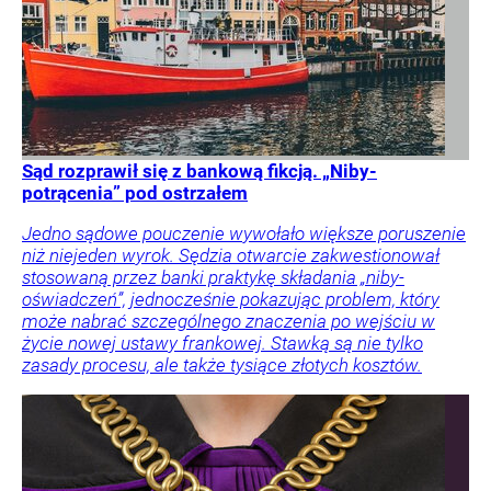
Sąd rozprawił się z bankową fikcją. „Niby-
potrącenia” pod ostrzałem
Jedno sądowe pouczenie wywołało większe poruszenie
niż niejeden wyrok. Sędzia otwarcie zakwestionował
stosowaną przez banki praktykę składania „niby-
oświadczeń”, jednocześnie pokazując problem, który
może nabrać szczególnego znaczenia po wejściu w
życie nowej ustawy frankowej. Stawką są nie tylko
zasady procesu, ale także tysiące złotych kosztów.