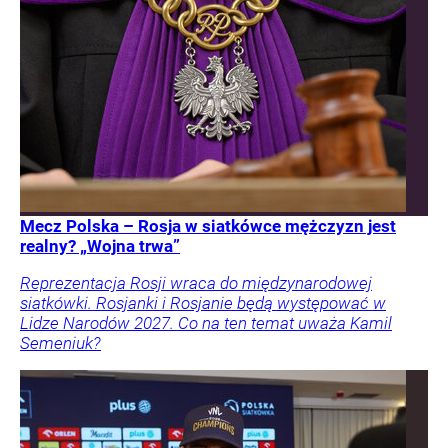
Mecz Polska – Rosja w siatkówce mężczyzn jest
realny? „Wojna trwa”
Reprezentacja Rosji wraca do międzynarodowej
siatkówki. Rosjanki i Rosjanie będą występować w
Lidze Narodów 2027. Co na ten temat uważa Kamil
Semeniuk?