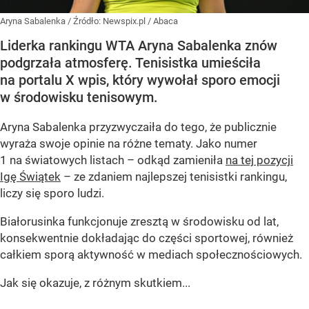
Aryna Sabalenka
/ Źródło:
Newspix.pl
/
Abaca
Liderka rankingu WTA Aryna Sabalenka znów
podgrzała atmosferę. Tenisistka umieściła
na portalu X wpis, który wywołał sporo emocji
w środowisku tenisowym.
Aryna Sabalenka przyzwyczaiła do tego, że publicznie
wyraża swoje opinie na różne tematy. Jako numer
1 na światowych listach – odkąd zamieniła
na tej pozycji
Igę Świątek
– ze zdaniem najlepszej tenisistki rankingu,
liczy się sporo ludzi.
Białorusinka funkcjonuje zresztą w środowisku od lat,
konsekwentnie dokładając do części sportowej, również
całkiem sporą aktywność w mediach społecznościowych.
Jak się okazuje, z różnym skutkiem...