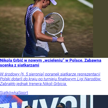
Nikola Grbić w nowym „wcieleniu” w Polsce. Zabawna
scenka z siatkarzami
W środowy (tj. 5 sierpnia) poranek siatkarze reprezentacji
Polski dotarli do kraju po turnieju finałowym Ligi Narodów.
Zabrakło jednak trenera Nikoli Grbicia.
Siatkówka
Sport