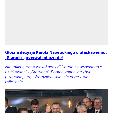
Głośna decyzja Karola Nawrockiego o ułaskawieniu.
„Staruch” przerwał milczenie!
Nie milkną echa wokół decyzji Karola Nawrockiego o
ułaskawieniu „Starucha”. Postać znana z trybun
piłkarskiej Legii Warszawa właśnie przerwała
milczenie.