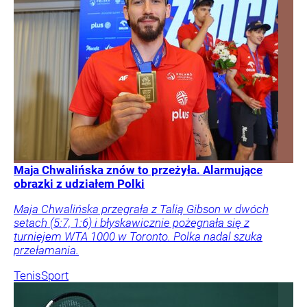
Maja Chwalińska znów to przeżyła. Alarmujące
obrazki z udziałem Polki
Maja Chwalińska przegrała z Talią Gibson w dwóch
setach (5:7, 1:6) i błyskawicznie pożegnała się z
turniejem WTA 1000 w Toronto. Polka nadal szuka
przełamania.
Tenis
Sport