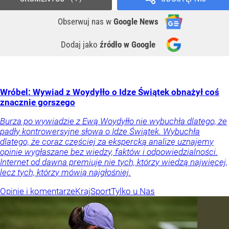
Obserwuj nas
w
Google News
Dodaj jako
źródło w Google
Wróbel: Wywiad z Woydyłło o Idze Świątek obnażył coś
znacznie gorszego
Burza po wywiadzie z Ewą Woydyłło nie wybuchła dlatego, że
padły kontrowersyjne słowa o Idze Świątek. Wybuchła
dlatego, że coraz częściej za ekspercką analizę uznajemy
opinie wygłaszane bez wiedzy, faktów i odpowiedzialności.
Internet od dawna premiuje nie tych, którzy wiedzą najwięcej,
lecz tych, którzy mówią najgłośniej.
Opinie i komentarze
Kraj
Sport
Tylko u Nas