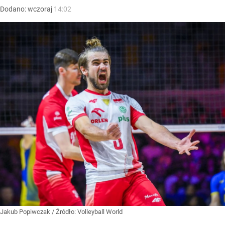
Dodano:
wczoraj
14:02
Jakub Popiwczak
/ Źródło:
Volleyball World