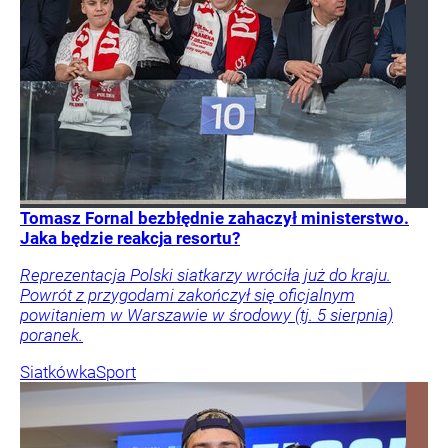
Tomasz Fornal bezbłędnie zahaczył ministerstwo.
Jaka będzie reakcja resortu?
Reprezentacja Polski siatkarzy wróciła już do kraju.
Powrót z przygodami zakończył się oficjalnym
powitaniem w Warszawie w środowy (tj. 5 sierpnia)
poranek.
Siatkówka
Sport