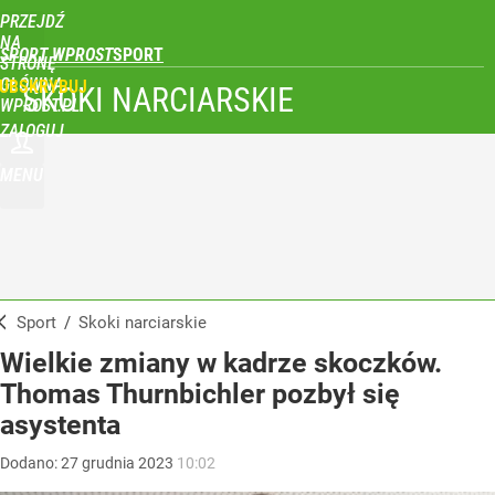
PRZEJDŹ
NA
SPORT WPROST
STRONĘ
GŁÓWNĄ
UBSKRYBUJ
SKOKI NARCIARSKIE
WPROST.PL
ZALOGUJ
MENU
Sport
/
Skoki narciarskie
Wielkie zmiany w kadrze skoczków.
Thomas Thurnbichler pozbył się
asystenta
Dodano:
27
grudnia
2023
10:02