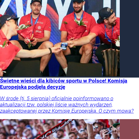
Świetne wieści dla kibiców sportu w Polsce! Komisja
Europejska podjęła decyzję
W środę (tj. 5 sierpnia) oficjalnie poinformowano o
aktualizacji tzw. polskiej liście ważnych wydarzeń,
zaakceptowanej przez Komisję Europejską. O czym mowa?