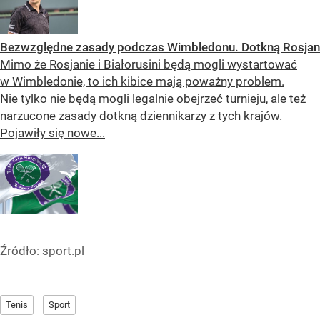
Bezwzględne zasady podczas Wimbledonu. Dotkną Rosjan
Mimo że Rosjanie i Białorusini będą mogli wystartować
w Wimbledonie, to ich kibice mają poważny problem.
Nie tylko nie będą mogli legalnie obejrzeć turnieju, ale też
narzucone zasady dotkną dziennikarzy z tych krajów.
Pojawiły się nowe...
Źródło:
sport.pl
Tenis
Sport