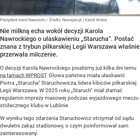
Prezydent Karol Nawrocki
/ Źródło:
Newspix.pl
/
Kamil Wolny
Nie milkną echa wokół decyzji Karola
Nawrockiego o ułaskawieniu „Starucha”. Postać
znana z trybun piłkarskiej Legii Warszawa właśnie
przerwała milczenie.
O decyzji Karola Nawrockiego pisaliśmy już kilka dni temu
na łamach WPROST
. Głowa państwa miała ułaskawić
Piotra „Starucha” Staruchowicza, lidera kibiców piłkarskiej
Legii Warszawa. W 2025 roku „Staruch” miał złamać
regulamin imprezy masowej podczas wyjazdowego meczu
stołecznego klubu w Lublinie.
W wyniku tego zdarzenia Staruchowicz otrzymał od sądu
dwuletni zakaz stadionowy, o czym poinformował sam
zainteresowany.