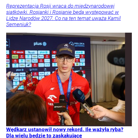
Reprezentacja Rosji wraca do międzynarodowej
siatkówki. Rosjanki i Rosjanie będą występować w
Lidze Narodów 2027. Co na ten temat uważa Kamil
Semeniuk?
Wędkarz ustanowił nowy rekord. Ile ważyła ryba?
Dla wielu będzie to zaskakujące