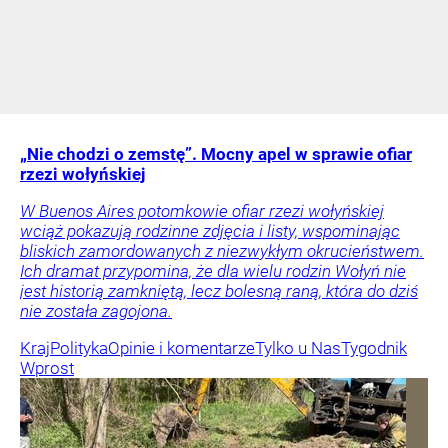
„Nie chodzi o zemstę”. Mocny apel w sprawie ofiar
rzezi wołyńskiej
W Buenos Aires potomkowie ofiar rzezi wołyńskiej
wciąż pokazują rodzinne zdjęcia i listy, wspominając
bliskich zamordowanych z niezwykłym okrucieństwem.
Ich dramat przypomina, że dla wielu rodzin Wołyń nie
jest historią zamkniętą, lecz bolesną raną, która do dziś
nie została zagojona.
Kraj
Polityka
Opinie i komentarze
Tylko u Nas
Tygodnik
Wprost