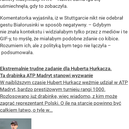
uśmiechnęła, gdy to zobaczyła.
Komentatorka wyjaśniła, iż w Stuttgarcie nikt nie odebrał
gestu Białorusinki w sposób negatywny. – Gdybym
nie znała kontekstu i widziałabym tylko przez z mediów i te
GIF-y, to myślę, że miałabym podobne zdanie co kibice.
Rozumiem ich, ale z polityką bym tego nie łączyła –
podsumowała.
Ekstremalnie trudne zadanie dla Huberta Hurkacza.
Ta drabinka ATP Madryt stanowi wyzwanie
W najbliższym czasie Hubert Hurkacz weźmie udział w ATP
Madryt, bardzo prestiżowym turnieju rangi 1000.
Rozlosowano już drabinkę, więc wiadomo, z kim może
zagrać reprezentant Polski. O ile na starcie powinno być
całkiem łatwo, o tyle w...