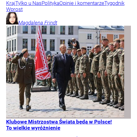
Kraj
Tylko u Nas
Polityka
Opinie i komentarze
Tygodnik
Wprost
Magdalena
Frindt
Klubowe Mistrzostwa Świata będą w Polsce!
To wielkie wyróżnienie