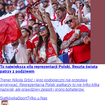
To największa siła reprezentacji Polski. Reszta świata
patrzy z podziwem
Trener Nikola Grbić i jego podopieczni nie przestają
wygrywać. Reprezentacja Polski siatkarzy to nie tylko kilka
nazwisk, ale prawdziwy zespół i grono bohaterów.
Siatkówka
Sport
Tylko u Nas