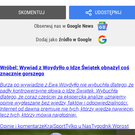
SKOMENTUJ
UDOSTĘPNIJ
Obserwuj nas
w
Google News
Dodaj jako
źródło w Google
Wróbel: Wywiad z Woydyłło o Idze Świątek obnażył coś
znacznie gorszego
Burza po wywiadzie z Ewą Woydyłło nie wybuchła dlatego, że
padły kontrowersyjne słowa o Idze Świątek. Wybuchła
dlatego, że coraz częściej za ekspercką analizę uznajemy
opinie wygłaszane bez wiedzy, faktów i odpowiedzialności.
Internet od dawna premiuje nie tych, którzy wiedzą najwięcej,
lecz tych, którzy mówią najgłośniej.
Opinie i komentarze
Kraj
Sport
Tylko u Nas
Tygodnik Wprost