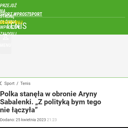
PRZEJDŹ
NA
SPORT WPROST
STRONĘ
GŁÓWNĄ
UBSKRYBUJ
TENIS
WPROST.PL
ZALOGUJ
MENU
Sport
/
Tenis
Polka stanęła w obronie Aryny
Sabalenki. „Z polityką bym tego
nie łączyła”
Dodano:
25
kwietnia
2023
21:23