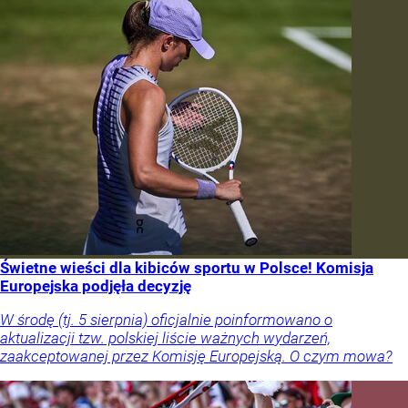
Świetne wieści dla kibiców sportu w Polsce! Komisja
Europejska podjęła decyzję
W środę (tj. 5 sierpnia) oficjalnie poinformowano o
aktualizacji tzw. polskiej liście ważnych wydarzeń,
zaakceptowanej przez Komisję Europejską. O czym mowa?