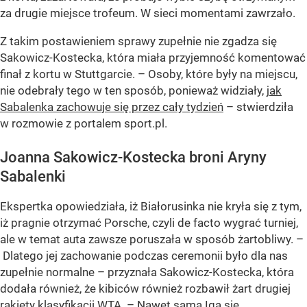
za drugie miejsce trofeum. W sieci momentami zawrzało.
Z takim postawieniem sprawy zupełnie nie zgadza się
Sakowicz-Kostecka, która miała przyjemność komentować
finał z kortu w Stuttgarcie. – Osoby, które były na miejscu,
nie odebrały tego w ten sposób, ponieważ widziały,
jak
Sabalenka zachowuje się przez cały tydzień
– stwierdziła
w rozmowie z portalem sport.pl.
Joanna Sakowicz-Kostecka broni Aryny
Sabalenki
Ekspertka opowiedziała, iż Białorusinka nie kryła się z tym,
iż pragnie otrzymać Porsche, czyli de facto wygrać turniej,
ale w temat auta zawsze poruszała w sposób żartobliwy. –
Dlatego jej zachowanie podczas ceremonii było dla nas
zupełnie normalne – przyznała Sakowicz-Kostecka, która
dodała również, że kibiców również rozbawił żart drugiej
rakiety klasyfikacji WTA. – Nawet sama Iga się