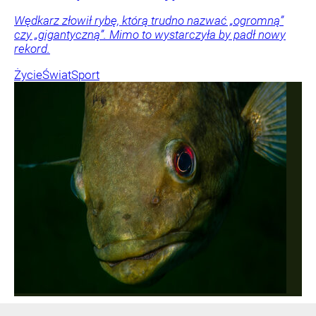
Wędkarz złowił rybę, którą trudno nazwać „ogromną”
czy „gigantyczną”. Mimo to wystarczyła by padł nowy
rekord.
Życie
Świat
Sport