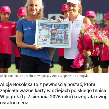
Alicja Rosolska
/ Źródło:
Newspix.pl
/
Anna Klepaczko / Fotopyk
Alicja Rosolska to z pewnością postać, która
zapisała ważne karty w dziejach polskiego tenisa.
W piątek (tj. 7 sierpnia 2026 roku) rozegrała swój
ostatni mecz.