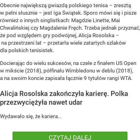
Obecnie największą gwiazdą polskiego tenisa – zresztą
w pełni słusznie – jest Iga Świątek. Sporo mówi się i pisze
również o innych singlistkach: Magdzie Linette, Mai
Chwalińskiej czy Magdalenie Fręch. Trzeba jednak przyznać,
że pod względem gry podwójnej, Alicja Rosolska –
na przestrzeni lat – przetarła wiele zatartych szlaków
dla polskich tenisistek.
Docierając do wielu sukcesów, na czele z finałem US Open
w mikście (2018), półfinału Wimbledonu w deblu (2018),
a na swoim koncie zapisała łącznie 9 tytułów rangi WTA.
Alicja Rosolska zakończyła karierę. Polka
przezwyciężyła nawet udar
Wydawało się, że kariera...
CZYTAJ DALEJ