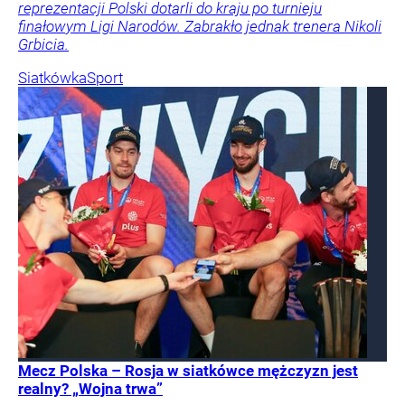
reprezentacji Polski dotarli do kraju po turnieju
finałowym Ligi Narodów. Zabrakło jednak trenera Nikoli
Grbicia.
Siatkówka
Sport
Mecz Polska – Rosja w siatkówce mężczyzn jest
realny? „Wojna trwa”