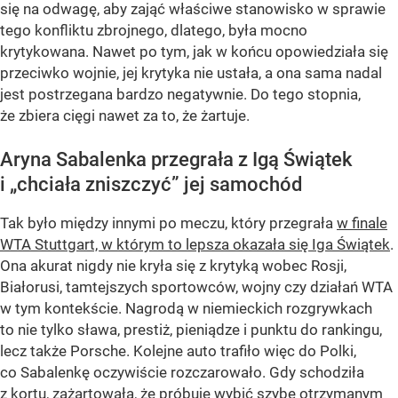
się na odwagę, aby zająć właściwe stanowisko w sprawie
tego konfliktu zbrojnego, dlatego, była mocno
krytykowana. Nawet po tym, jak w końcu opowiedziała się
przeciwko wojnie, jej krytyka nie ustała, a ona sama nadal
jest postrzegana bardzo negatywnie. Do tego stopnia,
że zbiera cięgi nawet za to, że żartuje.
Aryna Sabalenka przegrała z Igą Świątek
i „chciała zniszczyć” jej samochód
Tak było między innymi po meczu, który przegrała
w finale
WTA Stuttgart, w którym to lepsza okazała się Iga Świątek
.
Ona akurat nigdy nie kryła się z krytyką wobec Rosji,
Białorusi, tamtejszych sportowców, wojny czy działań WTA
w tym kontekście. Nagrodą w niemieckich rozgrywkach
to nie tylko sława, prestiż, pieniądze i punktu do rankingu,
lecz także Porsche. Kolejne auto trafiło więc do Polki,
co Sabalenkę oczywiście rozczarowało. Gdy schodziła
z kortu, zażartowała, że próbuje wybić szybę otrzymanym