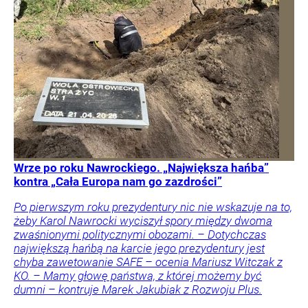
Wrze po roku Nawrockiego. „Największa hańba”
kontra „Cała Europa nam go zazdrości”
Po pierwszym roku prezydentury nic nie wskazuje na to,
żeby Karol Nawrocki wyciszył spory między dwoma
zwaśnionymi politycznymi obozami. – Dotychczas
największą hańbą na karcie jego prezydentury jest
chyba zawetowanie SAFE – ocenia Mariusz Witczak z
KO. – Mamy głowę państwa, z której możemy być
dumni – kontruje Marek Jakubiak z Rozwoju Plus.