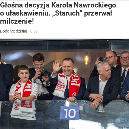
Głośna decyzja Karola Nawrockiego
o ułaskawieniu. „Staruch” przerwał
milczenie!
Dodano:
dzisiaj
10:57