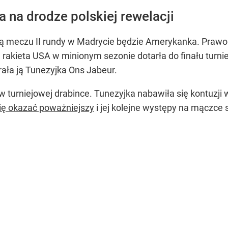
a na drodze polskiej rewelacji
ką meczu II rundy w Madrycie będzie Amerykanka. Praworę
akieta USA w minionym sezonie dotarła do finału turnieju
rała ją Tunezyjka Ons Jabeur.
w turniejowej drabince. Tunezyjka nabawiła się kontuzji 
ię okazać poważniejszy
i jej kolejne występy na mączce