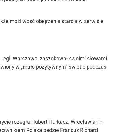
kże możliwość obejrzenia starcia w serwisie
ej Legii Warszawa, zaszokował swoimi słowami
tawiony w „mało pozytywnym” świetle podczas
rycie rozegra Hubert Hurkacz. Wrocławianin
eciwnikiem Polaka będzie Francuz Richard