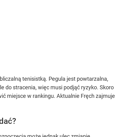
iczalną tenisistką. Pegula jest powtarzalna,
e do stracenia, więc musi podjąć ryzyko. Skoro
wić miejsce w rankingu. Aktualnie Fręch zajmuje
ądać?
rozpoczęcia może jednak ulec zmianie