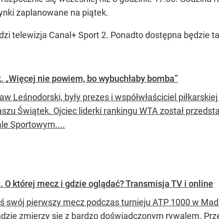
ynki zaplanowane na piątek.
i telewizja Canal+ Sport 2. Ponadto dostępna będzie ta
ek. „Więcej nie powiem, bo wybuchłaby bomba”
aw Leśnodorski, były prezes i współwłaściciel piłkarski
szu Świątek. Ojciec liderki rankingu WTA został przeds
le Sportowym....
 O której mecz i gdzie oglądać? Transmisja TV i online
iś swój pierwszy mecz podczas turnieju ATP 1000 w Mad
undzie zmierzy się z bardzo doświadczonym rywalem. Prz