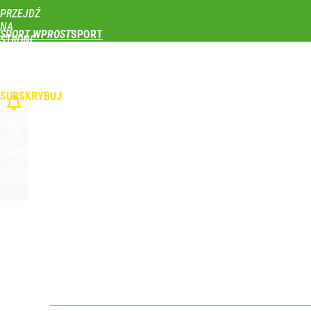
PRZEJDŹ
Udostępnij
1
Skomentuj
NA
SPORT WPROST
STRONĘ
GŁÓWNĄ
PIŁKA NOŻNA
SIATKÓWKA
TENIS
LEKKOATLETYKA
SKOKI NARCIAR
WPROST.PL
SUBSKRYBUJ
ZALOGUJ
SZUKAJ
MENU