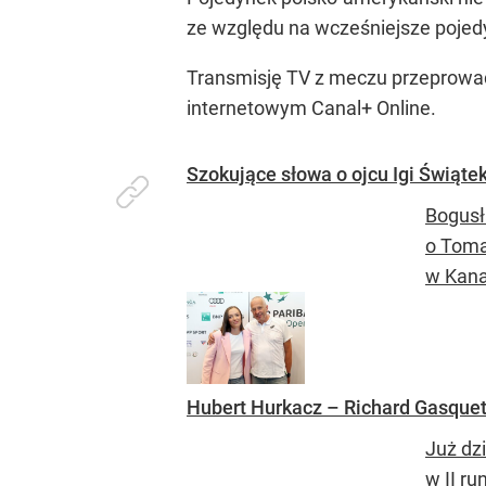
ze względu na wcześniejsze pojed
Transmisję TV z meczu przeprowadz
internetowym Canal+ Online.
Szokujące słowa o ojcu Igi Świąt
Bogusł
o Toma
w Kana
Hubert Hurkacz – Richard Gasquet.
Już dz
w II r