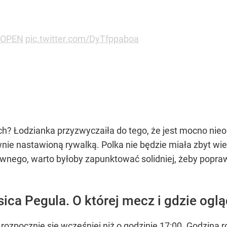
OPEN
pic.twitter.com/DyTfppaboa
 Łodzianka przyzwyczaiła do tego, że jest mocno nieobl
ie nastawioną rywalką. Polka nie będzie miała zbyt wiel
łównego, warto byłoby zapunktować solidniej, żeby popra
ica Pegula. O której mecz i gdzie ogl
rozpocznie się wcześniej niż o godzinie 17:00. Godzina 