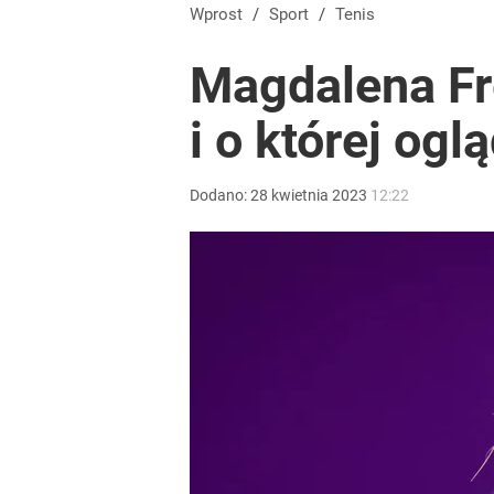
Wprost
/
Sport
/
Tenis
Magdalena Fr
i o której ogl
Dodano:
28
kwietnia
2023
12:22