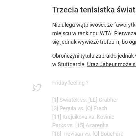
Trzecia tenisistka świat
Nie ulega wątpliwości, że faworyt
miejscu w rankingu WTA. Pierwsza r
się jednak wywieźć trofeum, bo og
Obrończyni tytułu zabrakło jednak 
w Stuttgarcie.
Uraz Jabeur może s
Friday feeling ?
[1] Swiatek vs. [LL] Grabher
[3] Pegula vs. [Q] Frech
[11] Krejcikova vs. Kovinic
Parks vs. [15] Azarenka
[18] Trevisan vs. [Q] Bouchard