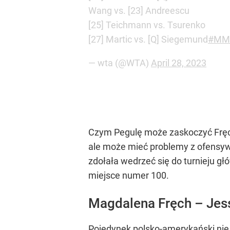
Wang vs. [23] Andreescu
[25] Teichmann vs. Tsurenko
[27] Martic vs. [Q] Siegemund
#MM
— wta (@WTA)
April 28, 2023
Czym Pegulę może zaskoczyć Fręch?
ale może mieć problemy z ofensywn
zdołała wedrzeć się do turnieju g
miejsce numer 100.
Magdalena Fręch – Jess
Pojedynek polsko-amerykański nie 