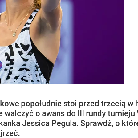
owe popołudnie stoi przed trzecią w hie
 walczyć o awans do III rundy turniej
anka Jessica Pegula. Sprawdź, o które
jrzeć.