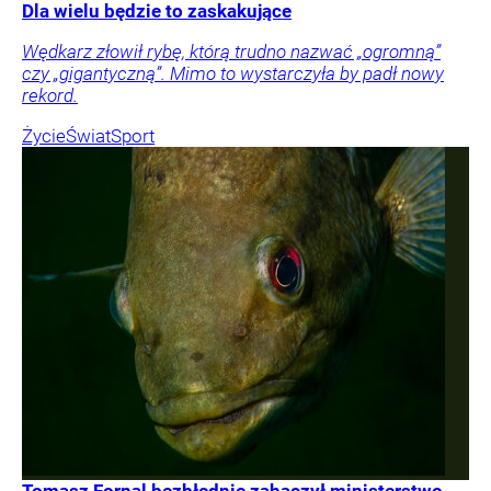
Dla wielu będzie to zaskakujące
Wędkarz złowił rybę, którą trudno nazwać „ogromną”
czy „gigantyczną”. Mimo to wystarczyła by padł nowy
rekord.
Życie
Świat
Sport
Tomasz Fornal bezbłędnie zahaczył ministerstwo.