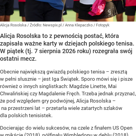
Alicja Rosolska
/ Źródło:
Newspix.pl
/
Anna Klepaczko / Fotopyk
Alicja Rosolska to z pewnością postać, która
zapisała ważne karty w dziejach polskiego tenisa.
W piątek (tj. 7 sierpnia 2026 roku) rozegrała swój
ostatni mecz.
Obecnie największą gwiazdą polskiego tenisa – zresztą
w pełni słusznie – jest Iga Świątek. Sporo mówi się i pisze
również o innych singlistkach: Magdzie Linette, Mai
Chwalińskiej czy Magdalenie Fręch. Trzeba jednak przyznać,
że pod względem gry podwójnej, Alicja Rosolska –
na przestrzeni lat – przetarła wiele zatartych szlaków
dla polskich tenisistek.
Docierając do wielu sukcesów, na czele z finałem US Open
w mikście (2018), półfinału Wimbledonu w deblu (2018),