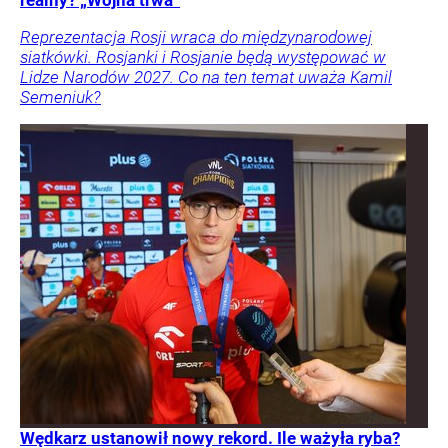
Reprezentacja Rosji wraca do międzynarodowej
siatkówki. Rosjanki i Rosjanie będą występować w
Lidze Narodów 2027. Co na ten temat uważa Kamil
Semeniuk?
Wędkarz ustanowił nowy rekord. Ile ważyła ryba?