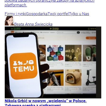
połowa badanych ograniczyła zakupy na azjatyckich
platformach.
Firmy i rynki
Gospodarka
Twój portfel
Tylko u Nas
Beata Anna
Święcicka
Nikola Grbić w nowym „wcieleniu” w Polsce.
Zabawna scenka z siatkarzami