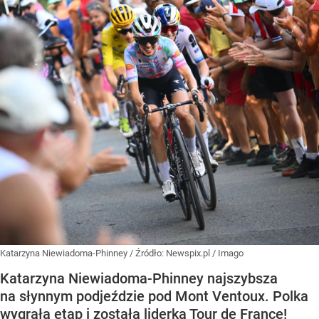
Katarzyna Niewiadoma-Phinney
/ Źródło:
Newspix.pl
/
Imago
Katarzyna Niewiadoma-Phinney najszybsza
na słynnym podjeździe pod Mont Ventoux. Polka
wygrała etap i została liderką Tour de France!