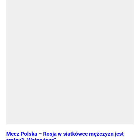
Mecz Polska – Rosja w siatkówce mężczyzn jest
realny? „Wojna trwa”