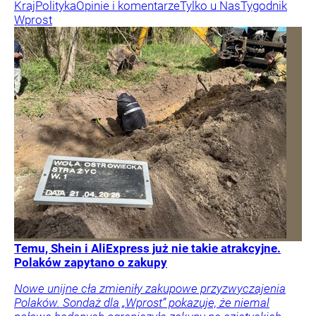
Kraj
Polityka
Opinie i komentarze
Tylko u Nas
Tygodnik
Wprost
Temu, Shein i AliExpress już nie takie atrakcyjne.
Polaków zapytano o zakupy
Nowe unijne cła zmieniły zakupowe przyzwyczajenia
Polaków. Sondaż dla „Wprost” pokazuje, że niemal