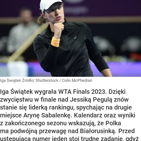
Iga Świątek
Źródło:
Shutterstock
/
Colin McPhedran
Iga Świątek wygrała WTA Finals 2023. Dzięki
zwycięstwu w finale nad Jessiką Pegulą znów
stanie się liderką rankingu, spychając na drugie
miejsce Arynę Sabalenkę. Kalendarz oraz wyniki
z zakończonego sezonu wskazują, że Polka
ma podwójną przewagę nad Białorusinką. Przed
ustępującą numer jeden stoi trudne zadanie, gdyż