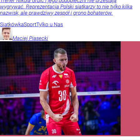
Trener Nikola Grbić i jego podopieczni nie przestają
wygrywać. Reprezentacja Polski siatkarzy to nie tylko kilka
nazwisk, ale prawdziwy zespół i grono bohaterów.
Siatkówka
Sport
Tylko u Nas
Maciej
Piasecki