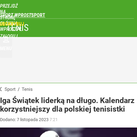
PRZEJDŹ
NA
SPORT WPROST
STRONĘ
GŁÓWNĄ
UBSKRYBUJ
TENIS
WPROST.PL
ZALOGUJ
MENU
Sport
/
Tenis
Iga Świątek liderką na długo. Kalendarz
korzystniejszy dla polskiej tenisistki
Dodano:
7
listopada
2023
7:21