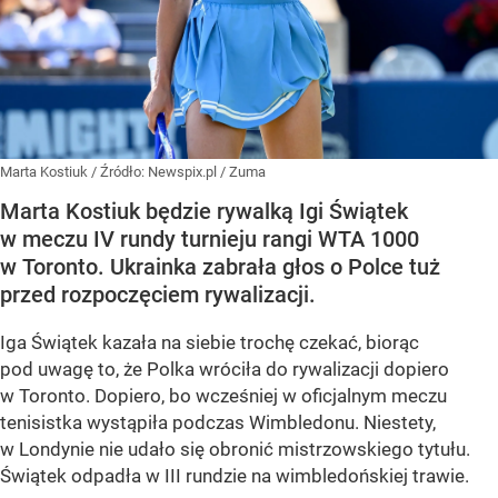
Marta Kostiuk
/ Źródło:
Newspix.pl
/
Zuma
Marta Kostiuk będzie rywalką Igi Świątek
w meczu IV rundy turnieju rangi WTA 1000
w Toronto. Ukrainka zabrała głos o Polce tuż
przed rozpoczęciem rywalizacji.
Iga Świątek kazała na siebie trochę czekać, biorąc
pod uwagę to, że Polka wróciła do rywalizacji dopiero
w Toronto. Dopiero, bo wcześniej w oficjalnym meczu
tenisistka wystąpiła podczas Wimbledonu. Niestety,
w Londynie nie udało się obronić mistrzowskiego tytułu.
Świątek odpadła w III rundzie na wimbledońskiej trawie.