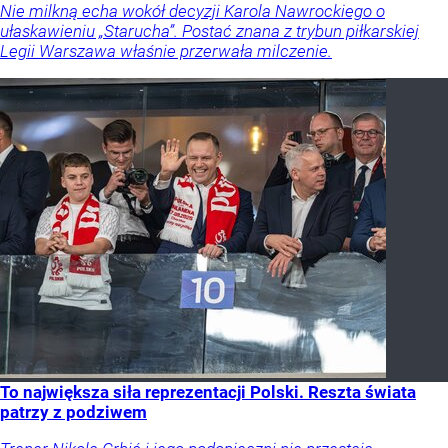
Nie milkną echa wokół decyzji Karola Nawrockiego o
ułaskawieniu „Starucha”. Postać znana z trybun piłkarskiej
Legii Warszawa właśnie przerwała milczenie.
To największa siła reprezentacji Polski. Reszta świata
patrzy z podziwem