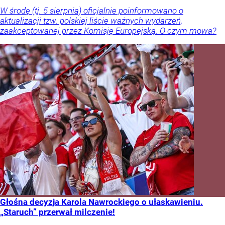
W środę (tj. 5 sierpnia) oficjalnie poinformowano o
aktualizacji tzw. polskiej liście ważnych wydarzeń,
zaakceptowanej przez Komisję Europejską. O czym mowa?
Głośna decyzja Karola Nawrockiego o ułaskawieniu.
„Staruch” przerwał milczenie!