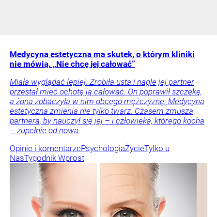
Medycyna estetyczna ma skutek, o którym kliniki
nie mówią. „Nie chcę jej całować”
Miała wyglądać lepiej. Zrobiła usta i nagle jej partner
przestał mieć ochotę ją całować. On poprawił szczękę,
a żona zobaczyła w nim obcego mężczyznę. Medycyna
estetyczna zmienia nie tylko twarz. Czasem zmusza
partnera, by nauczył się jej – i człowieka, którego kocha
– zupełnie od nowa.
Opinie i komentarze
Psychologia
Życie
Tylko u
Nas
Tygodnik Wprost