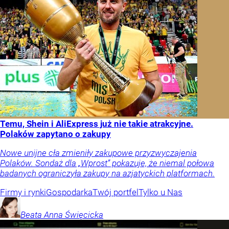
Temu, Shein i AliExpress już nie takie atrakcyjne.
Polaków zapytano o zakupy
Nowe unijne cła zmieniły zakupowe przyzwyczajenia
Polaków. Sondaż dla „Wprost” pokazuje, że niemal połowa
badanych ograniczyła zakupy na azjatyckich platformach.
Firmy i rynki
Gospodarka
Twój portfel
Tylko u Nas
Beata Anna
Święcicka