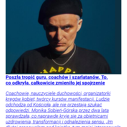
Poszła tropić guru, coachów i szarlatanów. To,
co odkryła, całkowicie zmieniło jej spojrzenie
Coachowie, nauczyciele duchowości, organizatorki
kręgów kobiet, twórcy kursów manifestacji. Ludzie
odchodzą od Kościoła, ale nie przestają szukać
odpowiedzi. Monika Sobień-Górska przez dwa lata
sprawdzała, co naprawdę kryje się za obietnicami
uzdrowienia, transformacji i odnalezienia sensu. „Im