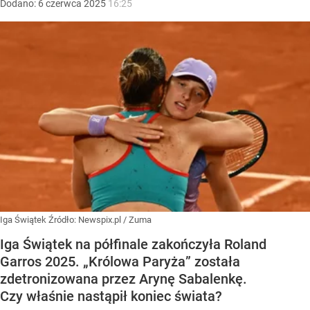
Dodano:
6
czerwca
2025
16:25
Iga Świątek
Źródło:
Newspix.pl
/
Zuma
Iga Świątek na półfinale zakończyła Roland
Garros 2025. „Królowa Paryża” została
zdetronizowana przez Arynę Sabalenkę.
Czy właśnie nastąpił koniec świata?