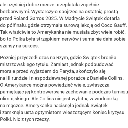
ale częściej dobre mecze przeplatała zupełnie
bezbarwnymi. Wystarczyło spojrzeć na ostatnią prostą
przed Roland Garros 2025. W Madrycie Świątek dotarła
do półfinału, gdzie otrzymała surową lekcję od Coco Gauff.
Tak właściwie to Amerykanka nie musiała zbyt wiele robić,
bo to Polka była strzępkiem nerwów i sama nie dała sobie
szansy na sukces.
Później przyszedł czas na Rzym, gdzie Świątek broniła
mistrzowskiego tytułu. Zamiast jednak podbudować
morale przed wyjazdem do Paryża, skończyło się
na III rundzie i niespodziewanej porażce z Danielle Collins.
O Amerykance można powiedzieć wiele, zwłaszcza
pamiętając jej kontrowersyjne zachowanie podczas turnieju
olimpijskiego. Ale Collins nie jest wybitną zawodniczką
na mączce. Amerykanka nacisnęła jednak Świątek
i zamknęła usta optymistom wieszczącym koniec kryzysu
Polki. Nic z tych rzeczy.