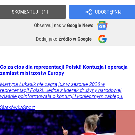
SKOMENTUJ
UDOSTĘPNIJ
1
Obserwuj nas
w
Google News
Dodaj jako
źródło w Google
Co za cios dla reprezentacji Polski! Kontuzja i operacja
zamiast mistrzostw Europy
Martyna Łukasik nie zagra już w sezonie 2026 w
reprezentacji Polski. Jedna z liderek drużyny narodowej
właśnie poinformowała o kontuzji i koniecznym zabiegu.
Siatkówka
Sport