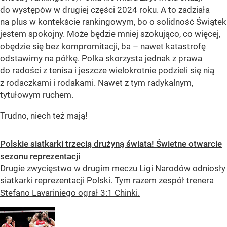
do występów w drugiej części 2024 roku. A to zadziała
na plus w kontekście rankingowym, bo o solidność Świątek
jestem spokojny. Może będzie mniej szokująco, co więcej,
obędzie się bez kompromitacji, ba – nawet katastrofę
odstawimy na półkę. Polka skorzysta jednak z prawa
do radości z tenisa i jeszcze wielokrotnie podzieli się nią
z rodaczkami i rodakami. Nawet z tym radykalnym,
tytułowym ruchem.
Trudno, niech też mają!
Polskie siatkarki trzecią drużyną świata! Świetne otwarcie
sezonu reprezentacji
Drugie zwycięstwo w drugim meczu Ligi Narodów odniosły
siatkarki reprezentacji Polski. Tym razem zespół trenera
Stefano Lavariniego ograł 3:1 Chinki.