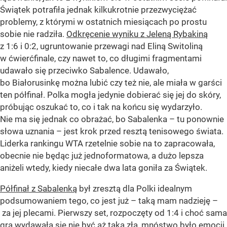
Świątek potrafiła jednak kilkukrotnie przezwyciężać
problemy, z którymi w ostatnich miesiącach po prostu
sobie nie radziła.
Odkręcenie wyniku z Jeleną Rybakiną
z 1:6 i 0:2, ugruntowanie przewagi nad Eliną Switoliną
w ćwierćfinale, czy nawet to, co długimi fragmentami
udawało się przeciwko Sabalence. Udawało,
bo Białorusinkę można lubić czy też nie, ale miała w garści
ten półfinał. Polka mogła jedynie dobierać się jej do skóry,
próbując oszukać to, co i tak na końcu się wydarzyło.
Nie ma się jednak co obrażać, bo Sabalenka – tu ponownie
słowa uznania – jest krok przed resztą tenisowego świata.
Liderka rankingu WTA rzetelnie sobie na to zapracowała,
obecnie nie będąc już jednoformatowa, a dużo lepsza
aniżeli wtedy, kiedy niecałe dwa lata goniła za Świątek.
Półfinał z Sabalenką
był zresztą dla Polki idealnym
podsumowaniem tego, co jest już – taką mam nadzieję –
za jej plecami. Pierwszy set, rozpoczęty od 1:4 i choć sama
gra wydawała się nie być aż taka zła, mnóstwo było emocji,