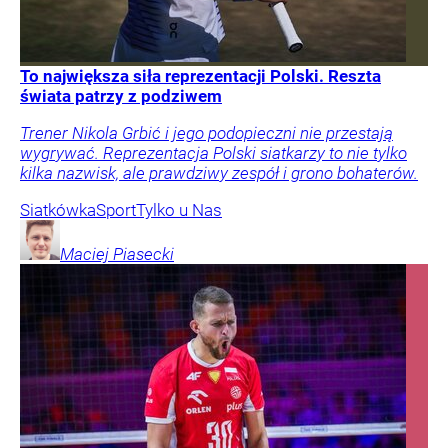
To największa siła reprezentacji Polski. Reszta
świata patrzy z podziwem
Trener Nikola Grbić i jego podopieczni nie przestają
wygrywać. Reprezentacja Polski siatkarzy to nie tylko
kilka nazwisk, ale prawdziwy zespół i grono bohaterów.
Siatkówka
Sport
Tylko u Nas
Maciej
Piasecki