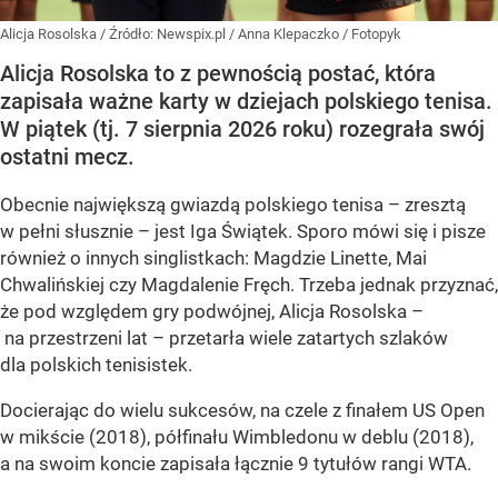
Alicja Rosolska
/ Źródło:
Newspix.pl
/
Anna Klepaczko / Fotopyk
Alicja Rosolska to z pewnością postać, która
zapisała ważne karty w dziejach polskiego tenisa.
W piątek (tj. 7 sierpnia 2026 roku) rozegrała swój
ostatni mecz.
Obecnie największą gwiazdą polskiego tenisa – zresztą
w pełni słusznie – jest Iga Świątek. Sporo mówi się i pisze
również o innych singlistkach: Magdzie Linette, Mai
Chwalińskiej czy Magdalenie Fręch. Trzeba jednak przyznać,
że pod względem gry podwójnej, Alicja Rosolska –
na przestrzeni lat – przetarła wiele zatartych szlaków
dla polskich tenisistek.
Docierając do wielu sukcesów, na czele z finałem US Open
w mikście (2018), półfinału Wimbledonu w deblu (2018),
a na swoim koncie zapisała łącznie 9 tytułów rangi WTA.