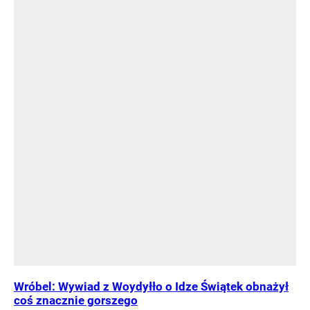
Wróbel: Wywiad z Woydyłło o Idze Świątek obnażył
coś znacznie gorszego