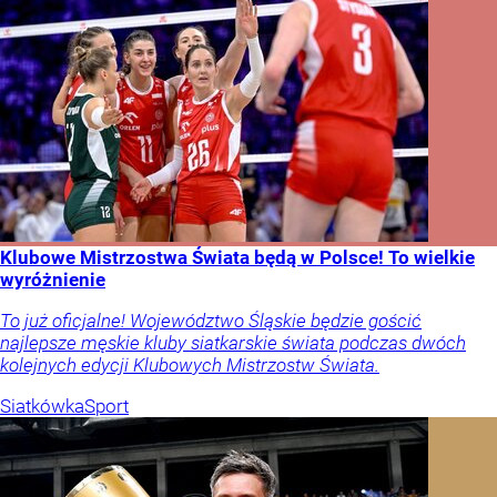
Klubowe Mistrzostwa Świata będą w Polsce! To wielkie
wyróżnienie
To już oficjalne! Województwo Śląskie będzie gościć
najlepsze męskie kluby siatkarskie świata podczas dwóch
kolejnych edycji Klubowych Mistrzostw Świata.
Siatkówka
Sport