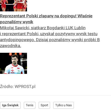
Reprezentant Polski złapany na dopingu! Właśnie
poznaliśmy wynik
Mikołaj Sawicki, siatkarz Bogdanki LUK Lublin
i reprezentant Polski, uzyskał pozytywny wynik testu
antydopingowego. Dzisiaj poznaliśmy wyniki próbki B
zawodnika.
Źródło:
WPROST.pl
Iga Świątek
Tenis
Sport
Tylko u Nas