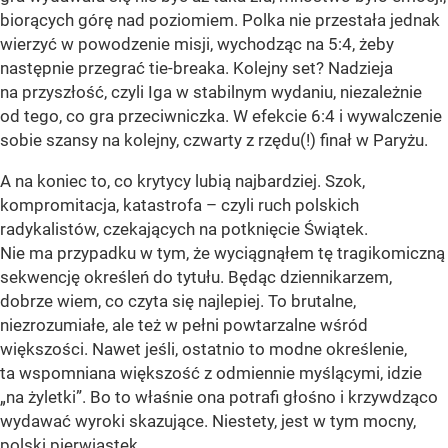
biorących górę nad poziomiem. Polka nie przestała jednak
wierzyć w powodzenie misji, wychodząc na 5:4, żeby
następnie przegrać tie-breaka. Kolejny set? Nadzieja
na przyszłość, czyli Iga w stabilnym wydaniu, niezależnie
od tego, co gra przeciwniczka. W efekcie 6:4 i wywalczenie
sobie szansy na kolejny, czwarty z rzędu(!) finał w Paryżu.
A na koniec to, co krytycy lubią najbardziej. Szok,
kompromitacja, katastrofa – czyli ruch polskich
radykalistów, czekających na potknięcie Świątek.
Nie ma przypadku w tym, że wyciągnąłem tę tragikomiczną
sekwencję określeń do tytułu. Będąc dziennikarzem,
dobrze wiem, co czyta się najlepiej. To brutalne,
niezrozumiałe, ale też w pełni powtarzalne wśród
większości. Nawet jeśli, ostatnio to modne określenie,
ta wspomniana większość z odmiennie myślącymi, idzie
„na żyletki”. Bo to właśnie ona potrafi głośno i krzywdząco
wydawać wyroki skazujące. Niestety, jest w tym mocny,
polski pierwiastek.