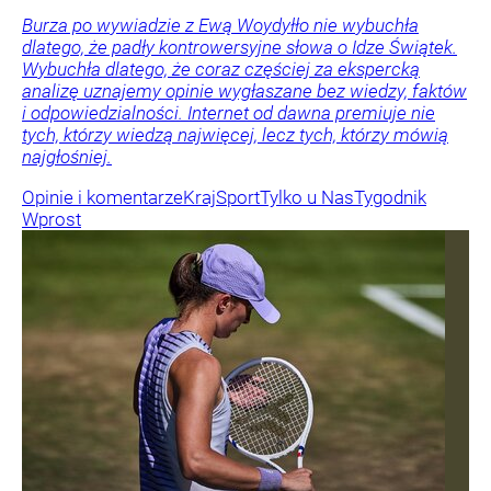
Burza po wywiadzie z Ewą Woydyłło nie wybuchła
dlatego, że padły kontrowersyjne słowa o Idze Świątek.
Wybuchła dlatego, że coraz częściej za ekspercką
analizę uznajemy opinie wygłaszane bez wiedzy, faktów
i odpowiedzialności. Internet od dawna premiuje nie
tych, którzy wiedzą najwięcej, lecz tych, którzy mówią
najgłośniej.
Opinie i komentarze
Kraj
Sport
Tylko u Nas
Tygodnik
Wprost