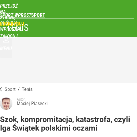
PRZEJDŹ
NA
SPORT WPROST
STRONĘ
GŁÓWNĄ
UBSKRYBUJ
TENIS
WPROST.PL
ZALOGUJ
MENU
Sport
/
Tenis
Autor:
Maciej Piasecki
Szok, kompromitacja, katastrofa, czyli
Iga Świątek polskimi oczami