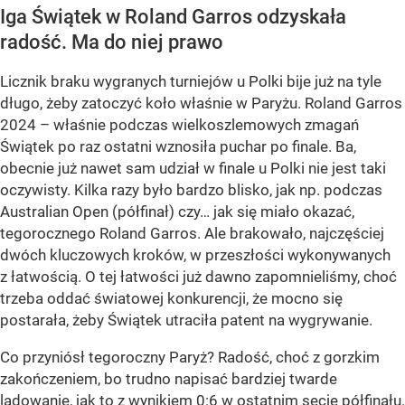
Iga Świątek w Roland Garros odzyskała
radość. Ma do niej prawo
Licznik braku wygranych turniejów u Polki bije już na tyle
długo, żeby zatoczyć koło właśnie w Paryżu. Roland Garros
2024 – właśnie podczas wielkoszlemowych zmagań
Świątek po raz ostatni wznosiła puchar po finale. Ba,
obecnie już nawet sam udział w finale u Polki nie jest taki
oczywisty. Kilka razy było bardzo blisko, jak np. podczas
Australian Open (półfinał) czy… jak się miało okazać,
tegorocznego Roland Garros. Ale brakowało, najczęściej
dwóch kluczowych kroków, w przeszłości wykonywanych
z łatwością. O tej łatwości już dawno zapomnieliśmy, choć
trzeba oddać światowej konkurencji, że mocno się
postarała, żeby Świątek utraciła patent na wygrywanie.
Co przyniósł tegoroczny Paryż? Radość, choć z gorzkim
zakończeniem, bo trudno napisać bardziej twarde
lądowanie, jak to z wynikiem 0:6 w ostatnim secie półfinału.