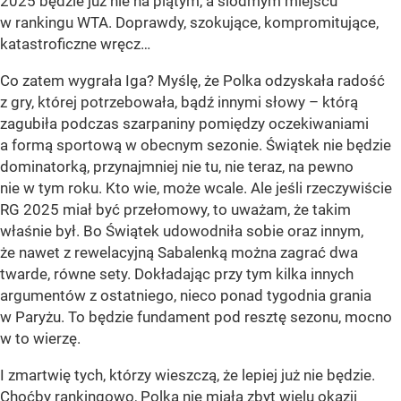
2025 będzie już nie na piątym, a siódmym miejscu
w rankingu WTA. Doprawdy, szokujące, kompromitujące,
katastroficzne wręcz…
Co zatem wygrała Iga? Myślę, że Polka odzyskała radość
z gry, której potrzebowała, bądź innymi słowy – którą
zagubiła podczas szarpaniny pomiędzy oczekiwaniami
a formą sportową w obecnym sezonie. Świątek nie będzie
dominatorką, przynajmniej nie tu, nie teraz, na pewno
nie w tym roku. Kto wie, może wcale. Ale jeśli rzeczywiście
RG 2025 miał być przełomowy, to uważam, że takim
właśnie był. Bo Świątek udowodniła sobie oraz innym,
że nawet z rewelacyjną Sabalenką można zagrać dwa
twarde, równe sety. Dokładając przy tym kilka innych
argumentów z ostatniego, nieco ponad tygodnia grania
w Paryżu. To będzie fundament pod resztę sezonu, mocno
w to wierzę.
I zmartwię tych, którzy wieszczą, że lepiej już nie będzie.
Choćby rankingowo, Polka nie miała zbyt wielu okazji