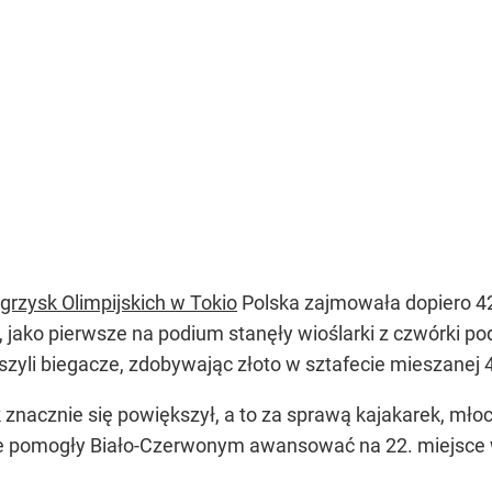
Igrzysk Olimpijskich w Tokio
Polska zajmowała dopiero 42
jako pierwsze na podium stanęły wioślarki z czwórki pod
yli biegacze, zdobywając złoto w sztafecie mieszanej 
 znacznie się powiększył, a to za sprawą kajakarek, mło
e pomogły Biało-Czerwonym awansować na 22. miejsce w