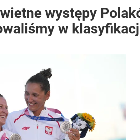
Świetne występy Polak
owaliśmy w klasyfikac