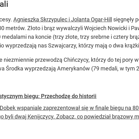
ali
kcesy.
Agnieszka Skrzypulec i Jolanta Ogar-Hill
sięgnęły p
 800 metrów. Złoto i brąz wywalczyli Wojciech Nowicki i 
dalami na koncie (trzy złote, trzy srebrne i cztery brą
io wyprzedzają nas Szwajcarzy, którzy mają o dwa krążki
niezmiennie przewodzą Chińczycy, którzy do tej pory wyw
a Środka wyprzedzają Amerykanów (79 medali, w tym 25
stycznym biegu: Przechodzę do historii
 Dobek wspaniale zaprezentował się w finale biegu na 800
go byli dwaj Kenijczycy. Zobacz, co powiedział brązowy 