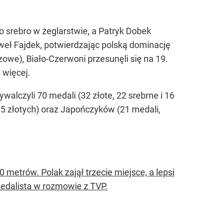
o srebro w żeglarstwie, a Patryk Dobek
Paweł Fajdek, potwierdzając polską dominację
zowe), Biało-Czerwoni przesunęli się na 19.
 więcej.
alczyli 70 medali (32 złote, 22 srebrne i 16
 złotych) oraz Japończyków (21 medali,
 metrów. Polak zajął trzecie miejsce, a lepsi
medalista w rozmowie z TVP.