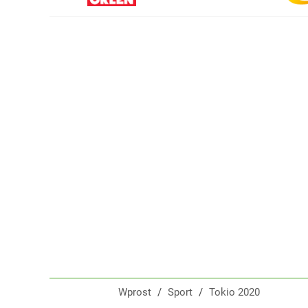
Reprezentant Polski wypisze się z kadry? To kont
dodaj
Gigantyczna kraksa na trasie Tour de Pologne! S
dodaj
Tajemnica paragonów grozy. Tak restauratorzy m
3
Wprost
/
Sport
/
Tokio 2020