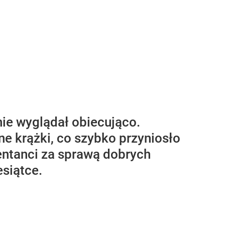
ie wyglądał obiecująco.
ne krążki, co szybko przyniosło
entanci za sprawą dobrych
esiątce.