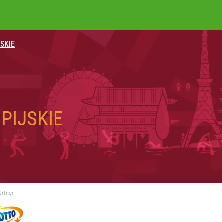
SKIE
tuna za nastolatka
w grze o tytuł
PIJSKIE
dzie potrzebować pomocy
artner