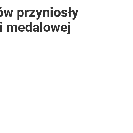
ów przyniosły
ji medalowej