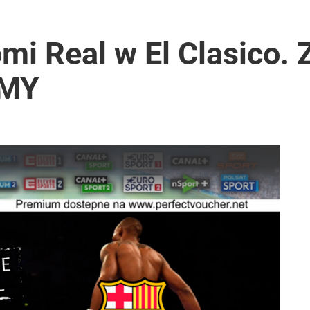
i go Polacy. Sondaż dla „Wprost”
mi Real w El Clasico.
EMY
stwo z błyskawiczną reakcją
2030 roku?