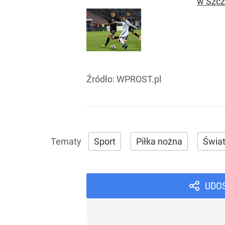
w Szcze
Źródło:
WPROST.pl
Sport
Piłka nożna
Świa
UDO