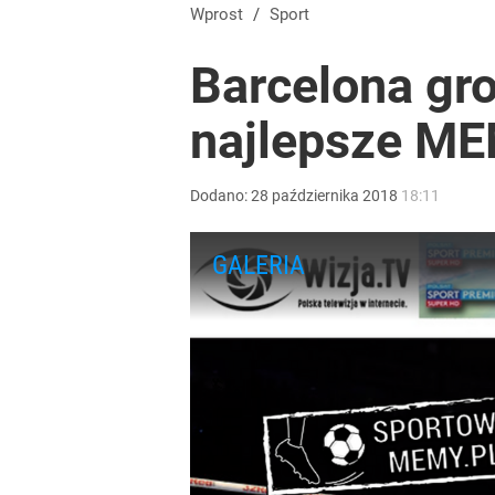
Nawrocki ma szansę na drugą kadencję? Tak ocenil
Wprost
/
Sport
Barcelona gro
10
najlepsze M
Tomasz Fornal zmobilizował rządzących! Minister
Dodano:
28
października
2018
18:11
dodaj
Farmacja: wzrost pod presją. co czeka branżę do 
dodaj