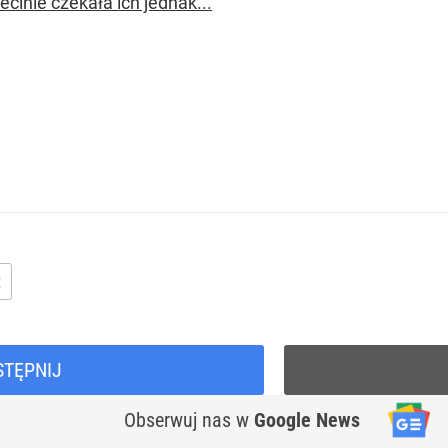
cinie czekała ich jednak...
t
STĘPNIJ
Obserwuj nas
w
Google News