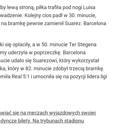
 lewą stroną, piłka trafiła pod nogi Luisa
adzenie. Kolejny cios padł w 30. minucie,
ę na bramkę pewnie zamienił Suarez. Barcelona
i się opłaciły, a w 50. minucie Ter Stegena
zemy uderzyła w poprzeczkę. Barcelona
inucie udało się Suarezowi, który wykorzystał
, który w 82. minucie zdobył trzecią bramkę.
a Real 5:1 i umocniła się na pozycji lidera ligi
awiać się na meczach wyjazdowych swojej
edyncze bilety. Na trybunach stadionu