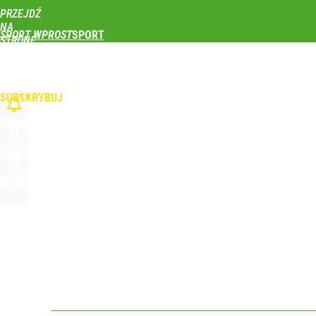
PRZEJDŹ
Udostępnij
0
Skomentuj
NA
SPORT WPROST
STRONĘ
GŁÓWNĄ
PIŁKA NOŻNA
SIATKÓWKA
TENIS
LEKKOATLETYKA
SKOKI NARCIAR
Gigantyczna kraksa na trasie Tour de Pologne! S
WPROST.PL
SUBSKRYBUJ
dodaj
ZALOGUJ
Vistula x LOT: Elegancja w podróży. Premiera wspó
SZUKAJ
MENU
dodaj
Wróbel: Wywiad z Woydyłło o Idze Świątek obnaży
dodaj