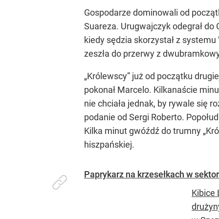
Gospodarze dominowali od początku 
Suareza. Urugwajczyk odegrał do C
kiedy sędzia skorzystał z system
zeszła do przerwy z dwubramkow
„Królewscy” już od początku drugie
pokonał Marcelo. Kilkanaście minu
nie chciała jednak, by rywale się r
podanie od Sergi Roberto. Popołu
Kilka minut gwóźdź do trumny „Król
hiszpańskiej.
Paprykarz na krzesełkach w sekto
Kibice
drużyny