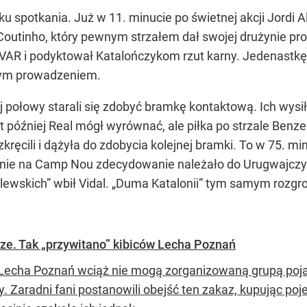
spotkania. Już w 11. minucie po świetnej akcji Jordi Alby
outinho, który pewnym strzałem dał swojej drużynie prow
u VAR i podyktował Katalończykom rzut karny. Jedenastk
ym prowadzeniem.
j połowy starali się zdobyć bramkę kontaktową. Ich wysiłk
t później Real mógł wyrównać, ale piłka po strzale Ben
ozkręcili i dążyła do zdobycia kolejnej bramki. To w 75. m
dnie na Camp Nou zdecydowanie należało do Urugwajczyka
ewskich” wbił Vidal. „Duma Katalonii” tym samym rozgromił
rze. Tak „przywitano” kibiców Lecha Poznań
 Lecha Poznań wciąż nie mogą zorganizowaną grupą poj
. Zaradni fani postanowili obejść ten zakaz, kupując poj