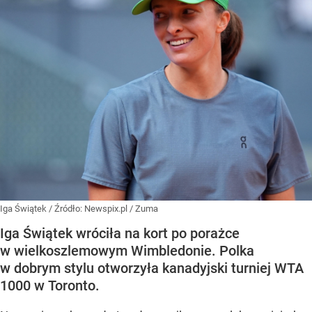
Iga Świątek
/ Źródło:
Newspix.pl
/
Zuma
Iga Świątek wróciła na kort po porażce
w wielkoszlemowym Wimbledonie. Polka
w dobrym stylu otworzyła kanadyjski turniej WTA
1000 w Toronto.