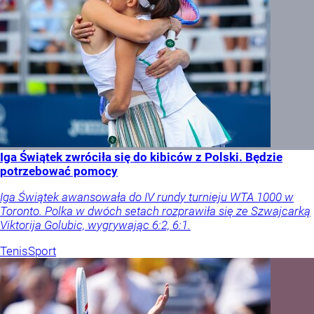
Iga Świątek zwróciła się do kibiców z Polski. Będzie
potrzebować pomocy
Iga Świątek awansowała do IV rundy turnieju WTA 1000 w
Toronto. Polka w dwóch setach rozprawiła się ze Szwajcarką
Viktorija Golubic, wygrywając 6:2, 6:1.
Tenis
Sport