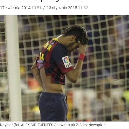
17
kwietnia
2014
10:51
/
13
stycznia
2015
11:32
Neymar (fot. ALEX CID-FUENTES / newspix.pl)
Źródło:
Newspix.pl