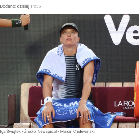
Dodano:
dzisiaj
14:55
Iga Świątek
/ Źródło:
Newspix.pl
/
Marcin Cholewinski