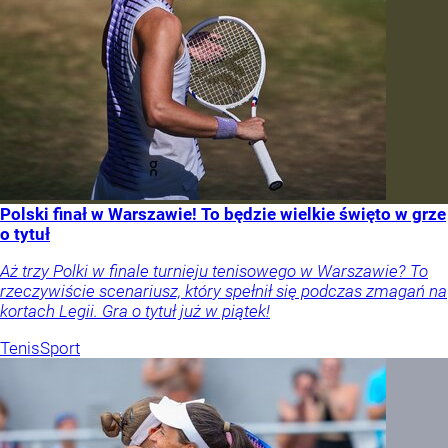
Polski finał w Warszawie! To będzie wielkie święto w grze
o tytuł
Aż trzy Polki w finale turnieju tenisowego w Warszawie? To
rzeczywiście scenariusz, który spełnił się podczas zmagań na
kortach Legii. Gra o tytuł już w piątek!
Tenis
Sport