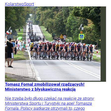
Kolarstwo
Sport
Tomasz Fornal zmobilizował rządzących!
Ministerstwo z błyskawiczną reakcją
Nie trzeba było długo czekać na reakcję ze strony
Ministerstwa Sportu i Turystyki na apel Tomasza
Fornala. Polscy siatkarze otrzymali to, czego