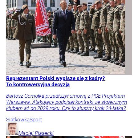
Reprezentant Polski wypisze się z kadry?
To kontrowersyjna decyzja
Bartosz Gomułka przedłużył umowę z PGE Projektem
Warszawa. Atakujący podpisał kontrakt ze stołecznym
klubem aż do 2029 roku. Czy to słuszny krok 24-latka?
Siatkówka
Sport
Maciej
Piasecki