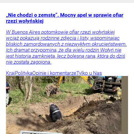
„Nie chodzi o zemstę”. Mocny apel w sprawie ofiar
rzezi wołyńskiej
W Buenos Aires potomkowie ofiar rzezi wołyńskiej
wciąż pokazują rodzinne zdjęcia i listy, wspominając
bliskich zamordowanych z niezwykłym okrucieństwem.
Ich dramat przypomina, że dla wielu rodzin Wołyń nie
jest historią zamkniętą, lecz bolesną raną, która do dziś
nie została zagojona.
Kraj
Polityka
Opinie i komentarze
Tylko u Nas