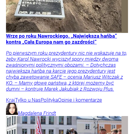
Wrze po roku Nawrockiego. „Największa hańba”
kontra „Cała Europa nam go zazdrości”
Po pierwszym roku prezydentury nic nie wskazuje na to,
żeby Karol Nawrocki wyciszył spory między dwoma
zwaśnionymi politycznymi obozami. – Dotychczas
największą hańbą na karcie jego prezydentury jest
chyba zawetowanie SAFE – ocenia Mariusz Witczak z
KO. – Mamy głowę państwa, z której możemy być
dumni – kontruje Marek Jakubiak z Rozwoju Plus.
Kraj
Tylko u Nas
Polityka
Opinie i komentarze
Magdalena
Frindt