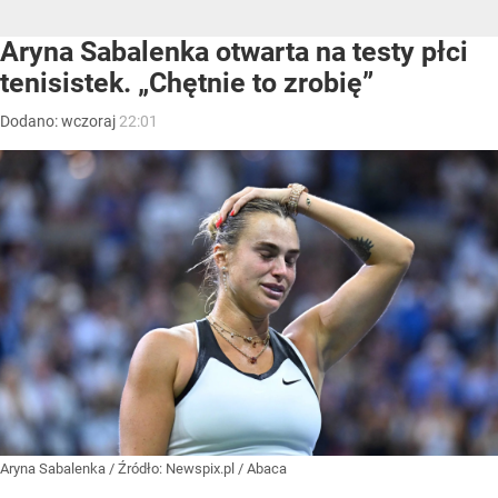
Aryna Sabalenka otwarta na testy płci
tenisistek. „Chętnie to zrobię”
Dodano:
wczoraj
22:01
Aryna Sabalenka
/ Źródło:
Newspix.pl
/
Abaca