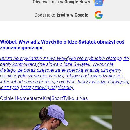
Obserwuj nas
w
Google News
Dodaj jako
źródło w Google
Wróbel: Wywiad z Woydyłło o Idze Świątek obnażył coś
znacznie gorszego
Burza po wywiadzie z Ewą Woydyłło nie wybuchła dlatego, że
padły kontrowersyjne słowa o Idze Świątek. Wybuchła
dlatego, że coraz częściej za ekspercką analizę uznajemy
opinie wygłaszane bez wiedzy, faktów i odpowiedzialności.
Internet od dawna premiuje nie tych, którzy wiedzą najwięcej,
lecz tych, którzy mówią najgłośniej.
Opinie i komentarze
Kraj
Sport
Tylko u Nas