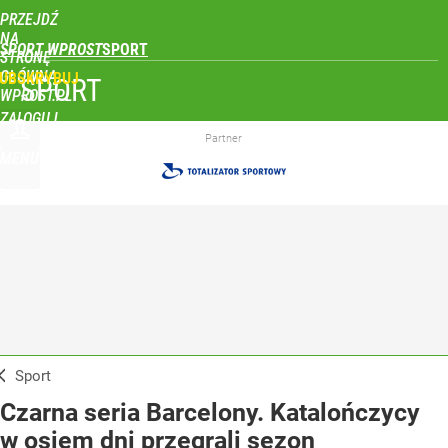
PRZEJDŹ
NA
SPORT WPROST
STRONĘ
GŁÓWNĄ
UBSKRYBUJ
SPORT
WPROST.PL
ZALOGUJ
Partner
MENU
Sport
Czarna seria Barcelony. Katalończycy
w osiem dni przegrali sezon