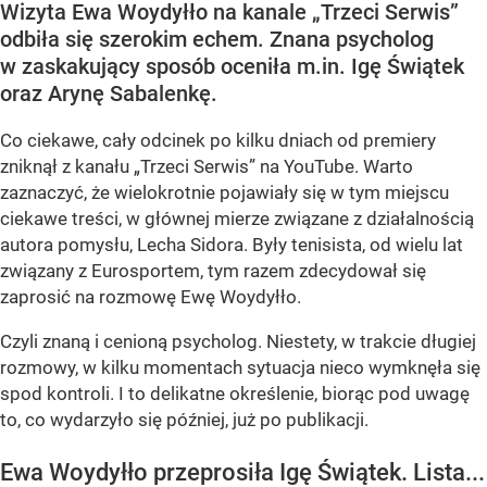
Wizyta Ewa Woydyłło na kanale „Trzeci Serwis”
odbiła się szerokim echem. Znana psycholog
w zaskakujący sposób oceniła m.in. Igę Świątek
oraz Arynę Sabalenkę.
Co ciekawe, cały odcinek po kilku dniach od premiery
zniknął z kanału „Trzeci Serwis” na YouTube. Warto
zaznaczyć, że wielokrotnie pojawiały się w tym miejscu
ciekawe treści, w głównej mierze związane z działalnością
autora pomysłu, Lecha Sidora. Były tenisista, od wielu lat
związany z Eurosportem, tym razem zdecydował się
zaprosić na rozmowę Ewę Woydyłło.
Czyli znaną i cenioną psycholog. Niestety, w trakcie długiej
rozmowy, w kilku momentach sytuacja nieco wymknęła się
spod kontroli. I to delikatne określenie, biorąc pod uwagę
to, co wydarzyło się później, już po publikacji.
Ewa Woydyłło przeprosiła Igę Świątek. Lista...