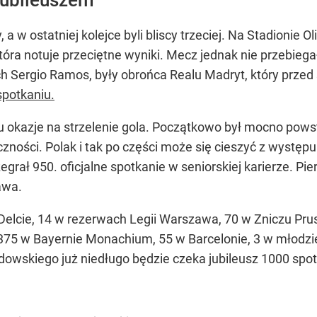
a w ostatniej kolejce byli bliscy trzeciej. Na Stadionie O
która notuje przeciętne wyniki. Mecz jednak nie przebiega
ich Sergio Ramos, były obrońca Realu Madryt, który prz
spotkaniu.
okazje na strzelenie gola. Początkowo był mocno pows
zności. Polak i tak po części może się cieszyć z wystę
zegrał 950. oficjalne spotkanie w seniorskiej karierze. P
awa.
 Delcie, 14 w rezerwach Legii Warszawa, 70 w Zniczu Pr
375 w Bayernie Monachium, 55 w Barcelonie, 3 w młodzi
wskiego już niedługo będzie czeka jubileusz 1000 spot