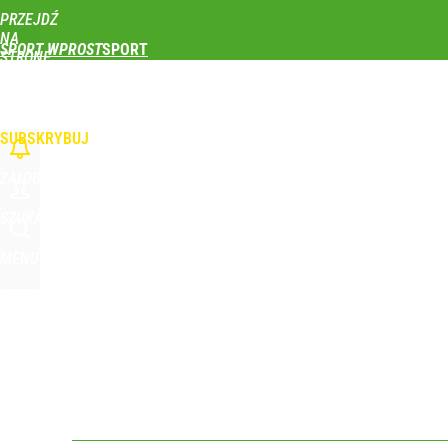
PRZEJDŹ
Udostępnij
1
Skomentuj
NA
SPORT WPROST
STRONĘ
GŁÓWNĄ
PIŁKA NOŻNA
SIATKÓWKA
TENIS
LEKKOATLETYKA
SKOKI NARCIAR
WPROST.PL
SUBSKRYBUJ
ZALOGUJ
SZUKAJ
MENU