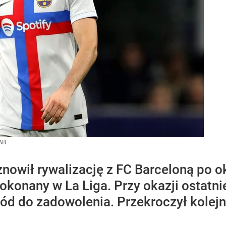
AB
owił rywalizację z FC Barceloną po o
pokonany w La Liga. Przy okazji ostatni
ód do zadowolenia. Przekroczył kolejną