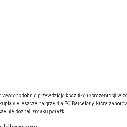
 prawdopodobnie przywdzieje koszulkę reprezentacji w 
skupia się jeszcze na grze dla FC Barcelony, która zanoto
cze nie doznali smaku porażki.
jubileuszem