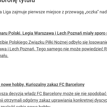
obronę tytułu
Liga zajmuje pierwsze miejsce z przewagą „oczka” nad G
haru Polski. Legia Warszawa i Lech Poznań miały sporo
zibie Polskiego Związku Piłki Nożnej odbyło się losowani
wa i Lech Poznań. Tego samego nie może powiedzieć R
nału.
 nowe hobby. Kuriozalny zakaz FC Barcelony
sza decyzja władz FC Barcelony może się nie spodoba
ii otrzymali odgórny zakaz uprawiania konkretnej dyscypl
 znaleźć sobie nowe hobby.