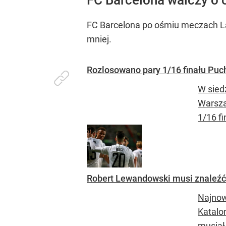
FC Barcelona walczy o 
FC Barcelona po ośmiu meczach La 
mniej.
Rozlosowano pary 1/16 finału Puc
W sied
Warsza
1/16 fi
Robert Lewandowski musi znaleźć
Najnow
Katalon
musiał