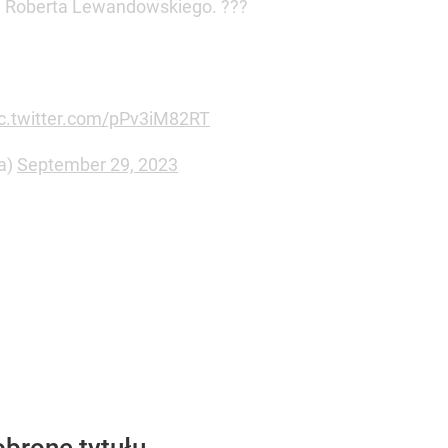
e Roberta Lewandowskiego. ???
ic.twitter.com/pPv3iM82RT
a)
September 29, 2023