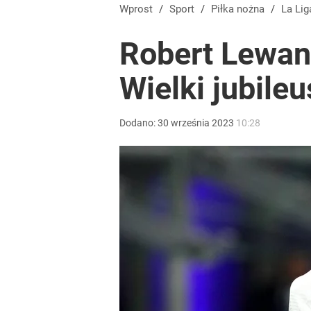
Wprost
/
Sport
/
Piłka nożna
/
La Lig
Robert Lewan
Wielki jubile
Dodano:
30
września
2023
10:28