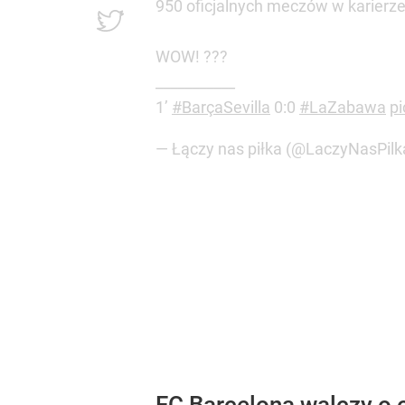
950 oficjalnych meczów w karierz
WOW! ???
___________
1’
#BarçaSevilla
0:0
#LaZabawa
p
— Łączy nas piłka (@LaczyNasPilk