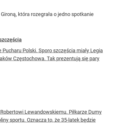
ironą, która rozegrała o jedno spotkanie
 szczęścia
e Pucharu Polski. Sporo szczęścia miały Legia
aków Częstochowa. Tak prezentują się pary
ć Robertowi Lewandowskiemu. Piłkarze Dumy
iny sportu. Oznacza to, że 35-latek będzie