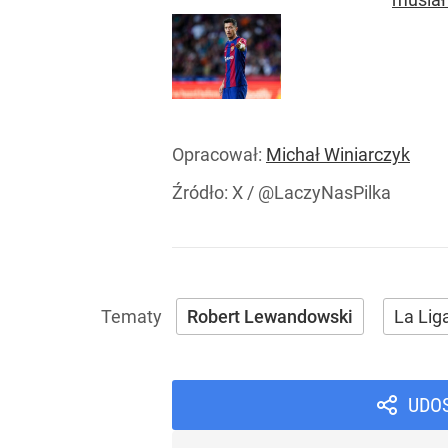
Opracował:
Michał Winiarczyk
Źródło:
X
/
@LaczyNasPilka
Robert Lewandowski
La Lig
UDO