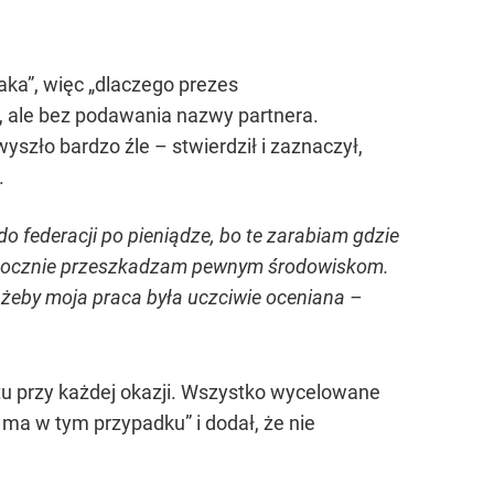
aka”, więc „dlaczego prezes
o, ale bez podawania nazwy partnera.
yszło bardzo źle – stwierdził i zaznaczył,
.
do federacji po pieniądze, bo te zarabiam gdzie
*. Widocznie przeszkadzam pewnym środowiskom.
o żeby moja praca była uczciwie oceniana –
jtu przy każdej okazji. Wszystko wycelowane
 ma w tym przypadku” i dodał, że nie