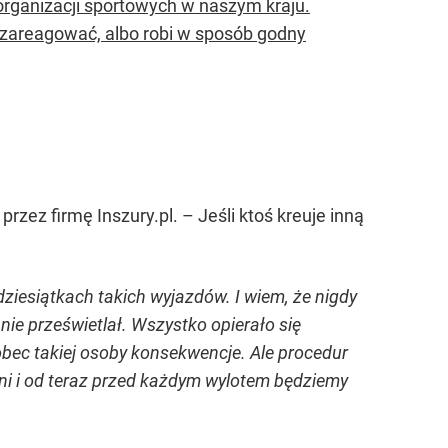
 organizacji sportowych w naszym kraju.
io zareagować, albo robi w sposób godny
zez firmę Inszury.pl. – Jeśli ktoś kreuje inną
dziesiątkach takich wyjazdów. I wiem, że nigdy
nie prześwietlał. Wszystko opierało się
wobec takiej osoby konsekwencje. Ale procedur
ieni i od teraz przed każdym wylotem będziemy