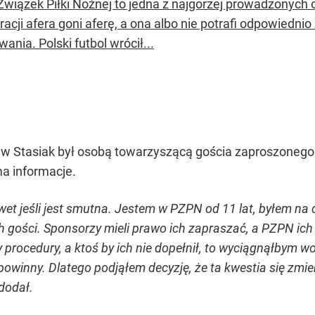
 Związek Piłki Nożnej to jedna z najgorzej prowadzonych
racji afera goni aferę, a ona albo nie potrafi odpowiedn
ania. Polski futbol wrócił...
aw Stasiak był osobą towarzyszącą gościa zaproszonego pr
ma informacje.
et jeśli jest smutna. Jestem w PZPN od 11 lat, byłem na 
h gości. Sponsorzy mieli prawo ich zapraszać, a PZPN ich 
y procedury, a ktoś by ich nie dopełnił, to wyciągnąłbym 
 powinny. Dlatego podjąłem decyzję, że ta kwestia się zm
dodał.