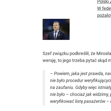
Polski
W fede
pożałow
Szef związku podkreślił, że Mirosł
wersję, to jego trzeba pytać skąd 
– Powiem, jaka jest prawda, naw
nie było procedur weryfikującyc
na zaufaniu. Gdyby więc istniał
nie było – chociaż jak widzimy,
weryfikować listę pasażerów – 