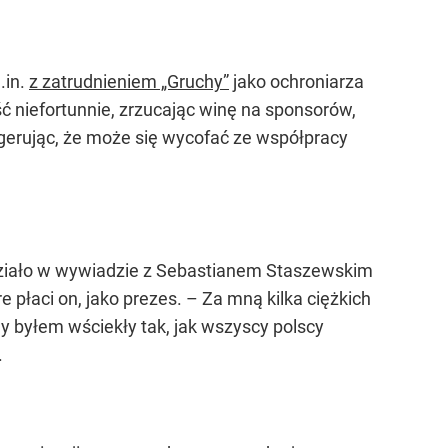
.in.
z zatrudnieniem „Gruchy”
jako ochroniarza
ść niefortunnie, zrzucając winę na sponsorów,
ugerując, że może się wycofać ze współpracy
o działo w wywiadzie z Sebastianem Staszewskim
 płaci on, jako prezes. – Za mną kilka ciężkich
y byłem wściekły tak, jak wszyscy polscy
.