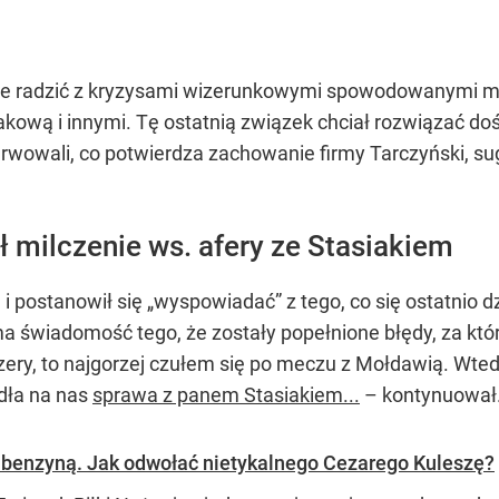
ie radzić z kryzysami wizerunkowymi spowodowanymi m
iakową i innymi. Tę ostatnią związek chciał rozwiązać do
erwowali, co potwierdza zachowanie firmy Tarczyński, s
 milczenie ws. afery ze Stasiakiem
 i postanowił się „wyspowiadać” z tego, co się ostatni
ma świadomość tego, że zostały popełnione błędy, za które
czery, to najgorzej czułem się po meczu z Mołdawią. Wted
adła na nas
sprawa z panem Stasiakiem...
– kontynuował
ar benzyną. Jak odwołać nietykalnego Cezarego Kuleszę?