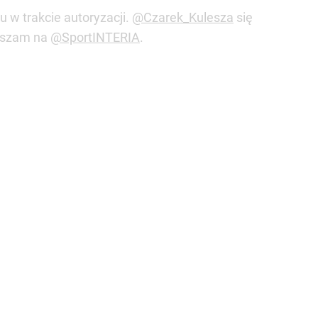
 w trakcie autoryzacji.
@Czarek_Kulesza
się
raszam na
@SportINTERIA
.