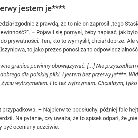
erwy jestem je****
ział zgodnie z prawdą, że to nie on zaprosił „tego Stasi
iewinność?”. – Pojawił się pomysł, żeby napisać, jak był
 prywatności. Ten, kto to wymyślił, chciał dobrze. Ale w
Kiszyniowa, to jako prezes ponosi za to odpowiedzialność
pewne granice powinny obowiązywać. [...] Nie przyszedłem 
ś dobrego dla polskiej piłki. I jestem bez przerwy je***
 w życiu wytrzymałem. I to też wytrzymam. Chciałbym, tylk
t przypadkowa. – Najpierw te podsłuchy, później fale he
dził. Na pytanie, czy uważa, że to spisek odparł, że „nie
y być oceniany uczciwie.