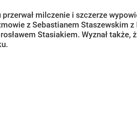
przerwał milczenie i szczerze wypowie
zmowie z Sebastianem Staszewskim z In
irosławem Stasiakiem. Wyznał także, ż
ku.