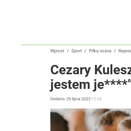
Wprost
/
Sport
/
Piłka nożna
/
Repre
Cezary Kules
jestem je****
Dodano:
29
lipca
2023
12:08