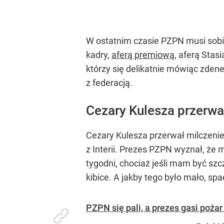
W ostatnim czasie PZPN musi sob
kadry,
aferą premiową
, aferą Stas
którzy się delikatnie mówiąc zden
z federacją.
Cezary Kulesza przerwał
Cezary Kulesza przerwał milczenie
z Interii. Prezes PZPN wyznał, że 
tygodni, chociaż jeśli mam być sz
kibice. A jakby tego było mało, sp
PZPN się pali, a prezes gasi poż