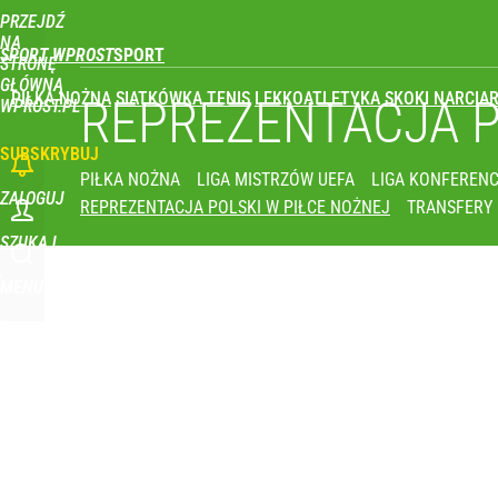
PRZEJDŹ
Udostępnij
3
Skomentuj
NA
SPORT WPROST
STRONĘ
GŁÓWNĄ
PIŁKA NOŻNA
SIATKÓWKA
TENIS
LEKKOATLETYKA
SKOKI NARCIAR
REPREZENTACJA 
WPROST.PL
SUBSKRYBUJ
PIŁKA NOŻNA
LIGA MISTRZÓW UEFA
LIGA KONFERENC
ZALOGUJ
REPREZENTACJA POLSKI W PIŁCE NOŻNEJ
TRANSFERY
SZUKAJ
MENU