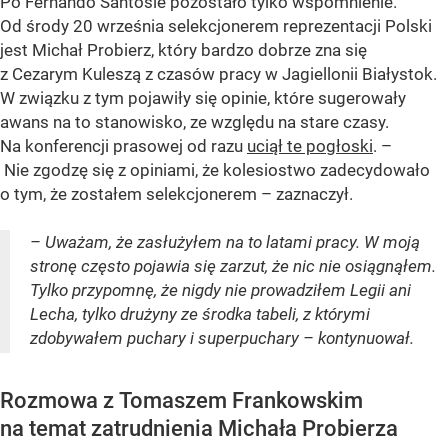
Po Fernando Santosie pozostało tylko wspomnienie.
Od środy 20 września selekcjonerem reprezentacji Polski
jest Michał Probierz, który bardzo dobrze zna się
z Cezarym Kuleszą z czasów pracy w Jagiellonii Białystok.
W związku z tym pojawiły się opinie, które sugerowały
awans na to stanowisko, ze względu na stare czasy.
Na konferencji prasowej od razu
uciął te pogłoski
. –
Nie zgodzę się z opiniami, że kolesiostwo zadecydowało
o tym, że zostałem selekcjonerem – zaznaczył.
– Uważam, że zasłużyłem na to latami pracy. W moją
stronę często pojawia się zarzut, że nic nie osiągnąłem.
Tylko przypomnę, że nigdy nie prowadziłem Legii ani
Lecha, tylko drużyny ze środka tabeli, z którymi
zdobywałem puchary i superpuchary – kontynuował.
Rozmowa z Tomaszem Frankowskim
na temat zatrudnienia Michała Probierza