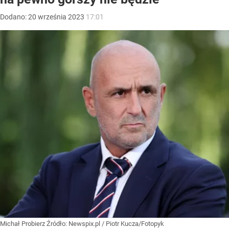
Dodano:
20
września
2023
17:01
Michał Probierz
Źródło:
Newspix.pl
/
Piotr Kucza/Fotopyk