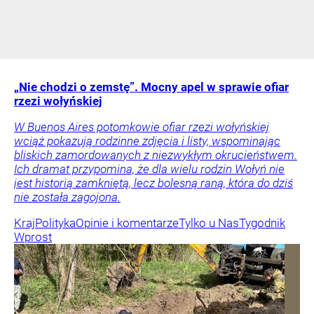
„Nie chodzi o zemstę”. Mocny apel w sprawie ofiar
rzezi wołyńskiej
W Buenos Aires potomkowie ofiar rzezi wołyńskiej
wciąż pokazują rodzinne zdjęcia i listy, wspominając
bliskich zamordowanych z niezwykłym okrucieństwem.
Ich dramat przypomina, że dla wielu rodzin Wołyń nie
jest historią zamkniętą, lecz bolesną raną, która do dziś
nie została zagojona.
Kraj
Polityka
Opinie i komentarze
Tylko u Nas
Tygodnik
Wprost