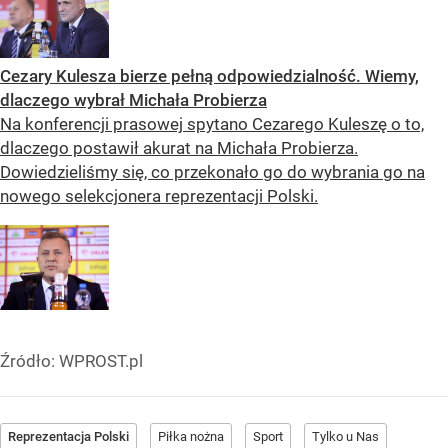
Cezary Kulesza bierze pełną odpowiedzialność. Wiemy,
dlaczego wybrał Michała Probierza
Na konferencji prasowej spytano Cezarego Kuleszę o to,
dlaczego postawił akurat na Michała Probierza.
Dowiedzieliśmy się, co przekonało go do wybrania go na
nowego selekcjonera reprezentacji Polski.
Źródło:
WPROST.pl
Reprezentacja Polski
Piłka nożna
Sport
Tylko u Nas