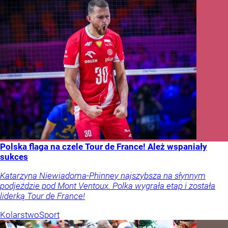
Polska flaga na czele Tour de France! Ależ wspaniały
sukces
Katarzyna Niewiadoma-Phinney najszybsza na słynnym
podjeździe pod Mont Ventoux. Polka wygrała etap i została
liderką Tour de France!
Kolarstwo
Sport