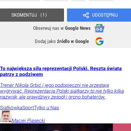
SKOMENTUJ
UDOSTĘPNIJ
1
Obserwuj nas
w
Google News
Dodaj jako
źródło w Google
To największa siła reprezentacji Polski. Reszta świata
patrzy z podziwem
Trener Nikola Grbić i jego podopieczni nie przestają
wygrywać. Reprezentacja Polski siatkarzy to nie tylko kilka
nazwisk, ale prawdziwy zespół i grono bohaterów.
Siatkówka
Sport
Tylko u Nas
Maciej
Piasecki