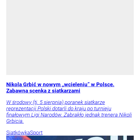
Nikola Grbić w nowym „wcieleniu” w Polsce.
Zabawna scenka z siatkarzami
W środowy (tj. 5 sierpnia) poranek siatkarze
reprezentacji Polski dotarli do kraju po turnieju
finałowym Ligi Narodów. Zabrakło jednak trenera Nikoli
Grbicia.
Siatkówka
Sport