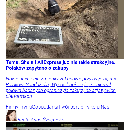
Temu, Shein i AliExpress już nie takie atrakcyjne.
Polaków zapytano o zakupy
Nowe unijne cła zmieniły zakupowe przyzwyczajenia
Polaków. Sondaż dla „Wprost” pokazuje, że niemal
połowa badanych ograniczyła zakupy na azjatyckich
platformach.
Firmy i rynki
Gospodarka
Twój portfel
Tylko u Nas
Beata Anna
Święcicka