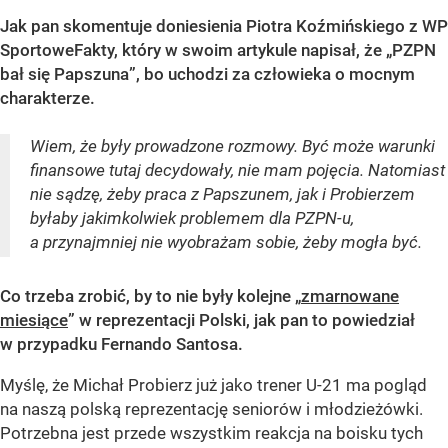
Jak pan skomentuje doniesienia Piotra Koźmińskiego z WP
SportoweFakty, który w swoim artykule napisał, że „PZPN
bał się Papszuna”, bo uchodzi za człowieka o mocnym
charakterze.
Wiem, że były prowadzone rozmowy. Być może warunki
finansowe tutaj decydowały, nie mam pojęcia. Natomiast
nie sądzę, żeby praca z Papszunem, jak i Probierzem
byłaby jakimkolwiek problemem dla PZPN-u,
a przynajmniej nie wyobrażam sobie, żeby mogła być.
Co trzeba zrobić, by to nie były kolejne „
zmarnowane
miesiące
” w reprezentacji Polski, jak pan to powiedział
w przypadku Fernando Santosa.
Myślę, że Michał Probierz już jako trener U-21 ma pogląd
na naszą polską reprezentację seniorów i młodzieżówki.
Potrzebna jest przede wszystkim reakcja na boisku tych