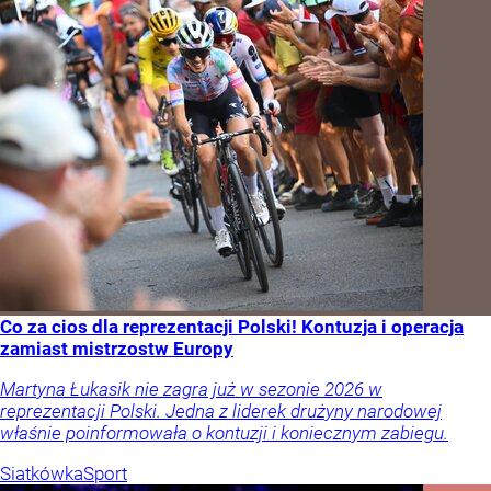
Co za cios dla reprezentacji Polski! Kontuzja i operacja
zamiast mistrzostw Europy
Martyna Łukasik nie zagra już w sezonie 2026 w
reprezentacji Polski. Jedna z liderek drużyny narodowej
właśnie poinformowała o kontuzji i koniecznym zabiegu.
Siatkówka
Sport