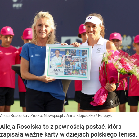
Alicja Rosolska
/ Źródło:
Newspix.pl
/
Anna Klepaczko / Fotopyk
Alicja Rosolska to z pewnością postać, która
zapisała ważne karty w dziejach polskiego tenisa.