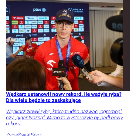
Wędkarz ustanowił nowy rekord. Ile ważyła ryba?
Dla wielu będzie to zaskakujące
Wędkarz złowił rybę, którą trudno nazwać „ogromną”
czy „gigantyczną”. Mimo to wystarczyła by padł nowy
rekord.
Życie
Świat
Sport