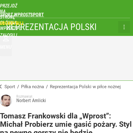
PRZEJDŹ
NA
SPORT WPROST
STRONĘ
GŁÓWNĄ
UBSKRYBUJ
REPREZENTACJA POLSKI
WPROST.PL
ZALOGUJ
MENU
Sport
/
Piłka nożna
/
Reprezentacja Polski w piłce nożnej
Rozmawiał:
Norbert Amlicki
Tomasz Frankowski dla „Wprost”:
Michał Probierz umie gasić pożary. Styl
na pewno gorszy nie będzie