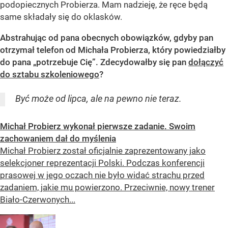
podopiecznych Probierza. Mam nadzieję, że ręce będą
same składały się do oklasków.
Abstrahując od pana obecnych obowiązków, gdyby pan
otrzymał telefon od Michała Probierza, który powiedziałby
do pana „potrzebuje Cię”. Zdecydowałby się pan
dołączyć
do sztabu szkoleniowego
?
Być może od lipca, ale na pewno nie teraz.
Michał Probierz wykonał pierwsze zadanie. Swoim
zachowaniem dał do myślenia
Michał Probierz został oficjalnie zaprezentowany jako
selekcjoner reprezentacji Polski. Podczas konferencji
prasowej w jego oczach nie było widać strachu przed
zadaniem, jakie mu powierzono. Przeciwnie, nowy trener
Biało-Czerwonych...