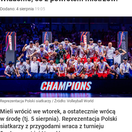
Dodano:
4
sierpnia
19:05
Reprezentacja Polski siatkarzy
/ Źródło:
Volleyball World
Mieli wrócić we wtorek, a ostatecznie wrócą
w środę (tj. 5 sierpnia). Reprezentacja Polski
siatkarzy z przygodami wraca z turnieju