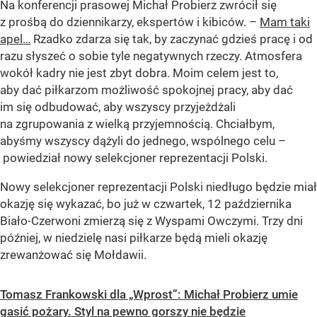
Na konferencji prasowej Michał Probierz zwrócił się
z prośbą do dziennikarzy, ekspertów i kibiców. –
Mam taki
apel…
Rzadko zdarza się tak, by zaczynać gdzieś pracę i od
razu słyszeć o sobie tyle negatywnych rzeczy. Atmosfera
wokół kadry nie jest zbyt dobra. Moim celem jest to,
aby dać piłkarzom możliwość spokojnej pracy, aby dać
im się odbudować, aby wszyscy przyjeżdżali
na zgrupowania z wielką przyjemnością. Chciałbym,
abyśmy wszyscy dążyli do jednego, wspólnego celu –
powiedział nowy selekcjoner reprezentacji Polski.
Nowy selekcjoner reprezentacji Polski niedługo będzie miał
okazję się wykazać, bo już w czwartek, 12 października
Biało-Czerwoni zmierzą się z Wyspami Owczymi. Trzy dni
później, w niedzielę nasi piłkarze będą mieli okazję
zrewanżować się Mołdawii.
Tomasz Frankowski dla „Wprost”: Michał Probierz umie
gasić pożary. Styl na pewno gorszy nie będzie