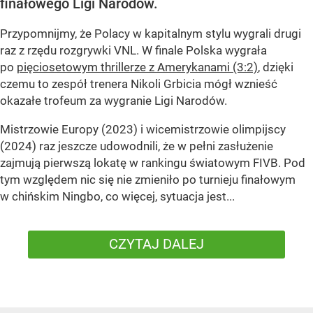
finałowego Ligi Narodów.
Przypomnijmy, że Polacy w kapitalnym stylu wygrali drugi
raz z rzędu rozgrywki VNL. W finale Polska wygrała
po
pięciosetowym thrillerze z Amerykanami (3:2)
, dzięki
czemu to zespół trenera Nikoli Grbicia mógł wznieść
okazałe trofeum za wygranie Ligi Narodów.
Mistrzowie Europy (2023) i wicemistrzowie olimpijscy
(2024) raz jeszcze udowodnili, że w pełni zasłużenie
zajmują pierwszą lokatę w rankingu światowym FIVB. Pod
tym względem nic się nie zmieniło po turnieju finałowym
w chińskim Ningbo, co więcej, sytuacja jest...
CZYTAJ DALEJ