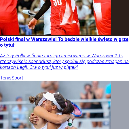
Polski finał w Warszawie! To będzie wielkie święto w grze
o tytuł
Aż trzy Polki w finale turnieju tenisowego w Warszawie? To
rzeczywiście scenariusz, który spełnił się podczas zmagań na
kortach Legii. Gra o tytuł już w piątek!
Tenis
Sport