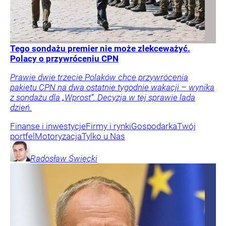
Tego sondażu premier nie może zlekceważyć.
Polacy o przywróceniu CPN
Prawie dwie trzecie Polaków chce przywrócenia
pakietu CPN na dwa ostatnie tygodnie wakacji – wynika
z sondażu dla „Wprost”. Decyzja w tej sprawie lada
dzień.
Finanse i inwestycje
Firmy i rynki
Gospodarka
Twój
portfel
Motoryzacja
Tylko u Nas
Radosław
Święcki