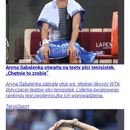
Aryna Sabalenka otwarta na testy płci tenisistek.
„Chętnie to zrobię”
Aryna Sabalenka zabrała głos ws. głośnej decyzji WTA,
dotyczącej testów płci tenisistek. Liderka światowego
rankingu jest zwolenniczką ich wprowadzenia.
Tenis
Sport