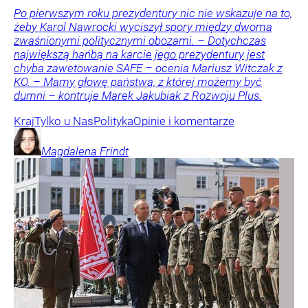
Po pierwszym roku prezydentury nic nie wskazuje na to,
żeby Karol Nawrocki wyciszył spory między dwoma
zwaśnionymi politycznymi obozami. – Dotychczas
największą hańbą na karcie jego prezydentury jest
chyba zawetowanie SAFE – ocenia Mariusz Witczak z
KO. – Mamy głowę państwa, z której możemy być
dumni – kontruje Marek Jakubiak z Rozwoju Plus.
Kraj
Tylko u Nas
Polityka
Opinie i komentarze
Magdalena
Frindt