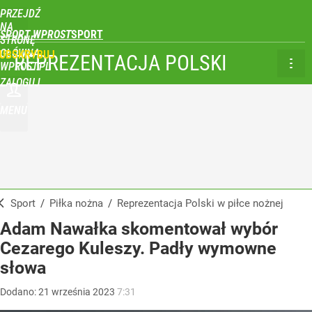
PRZEJDŹ
NA
SPORT WPROST
STRONĘ
GŁÓWNĄ
UBSKRYBUJ
REPREZENTACJA POLSKI
WPROST.PL
ZALOGUJ
MENU
Sport
/
Piłka nożna
/
Reprezentacja Polski w piłce nożnej
Adam Nawałka skomentował wybór
Cezarego Kuleszy. Padły wymowne
słowa
Dodano:
21
września
2023
7:31