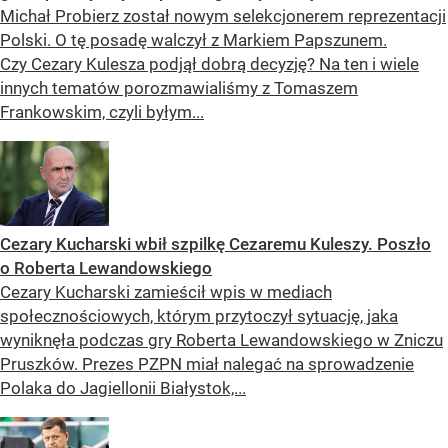
Michał Probierz został nowym selekcjonerem reprezentacji
Polski. O tę posadę walczył z Markiem Papszunem.
Czy Cezary Kulesza podjął dobrą decyzję? Na ten i wiele
innych tematów porozmawialiśmy z Tomaszem
Frankowskim, czyli byłym...
Cezary Kucharski wbił szpilkę Cezaremu Kuleszy. Poszło
o Roberta Lewandowskiego
Cezary Kucharski zamieścił wpis w mediach
społecznościowych, którym przytoczył sytuację, jaka
wyniknęła podczas gry Roberta Lewandowskiego w Zniczu
Pruszków. Prezes PZPN miał nalegać na sprowadzenie
Polaka do Jagiellonii Białystok,...