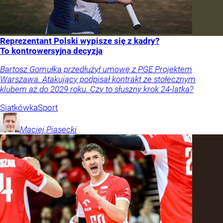
Reprezentant Polski wypisze się z kadry?
To kontrowersyjna decyzja
Bartosz Gomułka przedłużył umowę z PGE Projektem
Warszawa. Atakujący podpisał kontrakt ze stołecznym
klubem aż do 2029 roku. Czy to słuszny krok 24-latka?
Siatkówka
Sport
Maciej
Piasecki