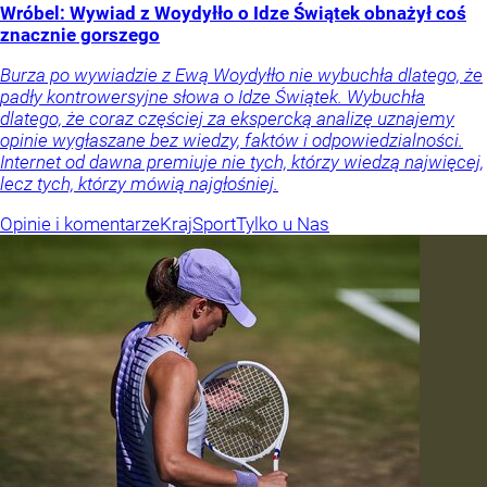
Wróbel: Wywiad z Woydyłło o Idze Świątek obnażył coś
znacznie gorszego
Burza po wywiadzie z Ewą Woydyłło nie wybuchła dlatego, że
padły kontrowersyjne słowa o Idze Świątek. Wybuchła
dlatego, że coraz częściej za ekspercką analizę uznajemy
opinie wygłaszane bez wiedzy, faktów i odpowiedzialności.
Internet od dawna premiuje nie tych, którzy wiedzą najwięcej,
lecz tych, którzy mówią najgłośniej.
Opinie i komentarze
Kraj
Sport
Tylko u Nas