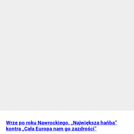
Wrze po roku Nawrockiego. „Największa hańba”
kontra „Cała Europa nam go zazdrości”