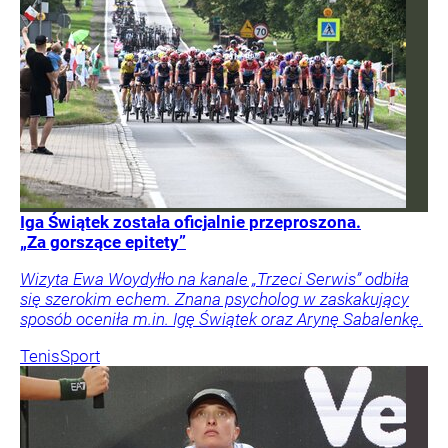
Iga Świątek została oficjalnie przeproszona.
„Za gorszące epitety”
Wizyta Ewa Woydyłło na kanale „Trzeci Serwis” odbiła
się szerokim echem. Znana psycholog w zaskakujący
sposób oceniła m.in. Igę Świątek oraz Arynę Sabalenkę.
Tenis
Sport