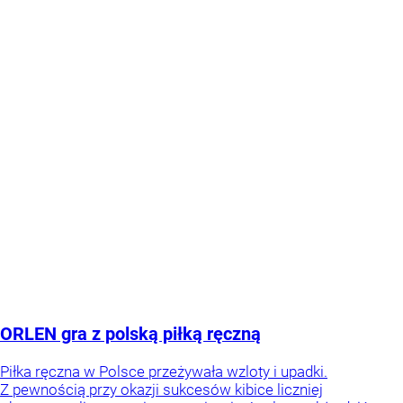
ORLEN gra z polską piłką ręczną
Piłka ręczna w Polsce przeżywała wzloty i upadki.
Z pewnością przy okazji sukcesów kibice liczniej