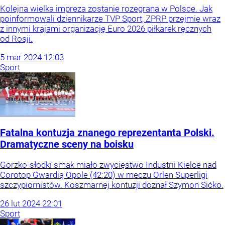
Kolejna wielka impreza zostanie rozegrana w Polsce. Jak
poinformowali dziennikarze TVP Sport, ZPRP przejmie wraz
z innymi krajami organizację Euro 2026 piłkarek ręcznych
od Rosji.
5
mar
2024
12:03
Sport
Fatalna kontuzja znanego reprezentanta Polski.
Dramatyczne sceny na boisku
Gorzko-słodki smak miało zwycięstwo Industrii Kielce nad
Corotop Gwardią Opole (42:20) w meczu Orlen Superligi
szczypiornistów. Koszmarnej kontuzji doznał Szymon Sićko.
26
lut
2024
22:01
Sport