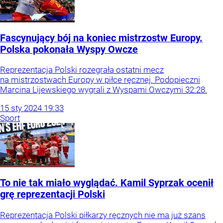
Fascynujący bój na koniec mistrzostw Europy.
Polska pokonała Wyspy Owcze
Reprezentacja Polski rozegrała ostatni mecz
na mistrzostwach Europy w piłce ręcznej. Podopieczni
Marcina Lijewskiego wygrali z Wyspami Owczymi 32:28.
15
sty
2024
19:33
Sport
To nie tak miało wyglądać. Kamil Syprzak ocenił
grę reprezentacji Polski
Reprezentacja Polski piłkarzy ręcznych nie ma już szans