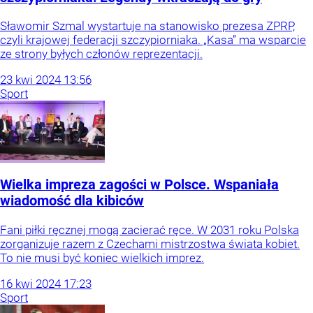
Sławomir Szmal wystartuje na stanowisko prezesa ZPRP,
czyli krajowej federacji szczypiorniaka. „Kasa” ma wsparcie
ze strony byłych członów reprezentacji.
23
kwi
2024
13:56
Sport
Wielka impreza zagości w Polsce. Wspaniała
wiadomość dla kibiców
Fani piłki ręcznej mogą zacierać ręce. W 2031 roku Polska
zorganizuje razem z Czechami mistrzostwa świata kobiet.
To nie musi być koniec wielkich imprez.
16
kwi
2024
17:23
Sport