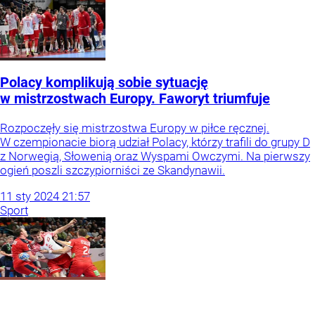
Polacy komplikują sobie sytuację
w mistrzostwach Europy. Faworyt triumfuje
Rozpoczęły się mistrzostwa Europy w piłce ręcznej.
W czempionacie biorą udział Polacy, którzy trafili do grupy D
z Norwegią, Słowenią oraz Wyspami Owczymi. Na pierwszy
ogień poszli szczypiorniści ze Skandynawii.
11
sty
2024
21:57
Sport