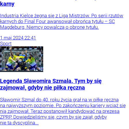
karny
Industria Kielce żegna się z Ligą Mistrzów. Po serii rzutów
karnych do Final Four awansował obrońca tytułu – SC
Magdeburg. Niemcy powalczą o obronę tytułu.
1
maj
2024
22:41
Sport
Legenda Sławomira Szmala. Tym by się
zajmował, gdyby nie piłka ręczna
Sławomir Szmal do 40. roku życia grał na w piłkę ręczną
na najwyższym poziomie. Po zakończeniu kariery wciąż się
nią zajmował. Teraz postanowił kandydować na prezesa
ZPRP. Dowiedzieliśmy się, czym by się zajął, gdyby
nie ta dyscyplina...