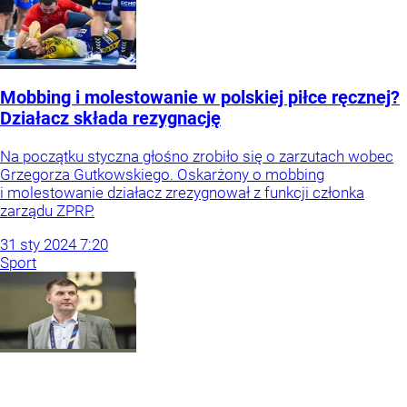
Mobbing i molestowanie w polskiej piłce ręcznej?
Działacz składa rezygnację
Na początku styczna głośno zrobiło się o zarzutach wobec
Grzegorza Gutkowskiego. Oskarżony o mobbing
i molestowanie działacz zrezygnował z funkcji członka
zarządu ZPRP.
31
sty
2024
7:20
Sport