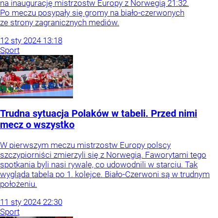
na inaugurację mistrzostw Europy z Norwegią 21:32.
Po meczu posypały się gromy na biało-czerwonych
ze strony zagranicznych mediów.
12
sty
2024
13:18
Sport
Trudna sytuacja Polaków w tabeli. Przed nimi
mecz o wszystko
W pierwszym meczu mistrzostw Europy polscy
szczypiorniści zmierzyli się z Norwegią. Faworytami tego
spotkania byli nasi rywale, co udowodnili w starciu. Tak
wygląda tabela po 1. kolejce. Biało-Czerwoni są w trudnym
położeniu.
11
sty
2024
22:30
Sport