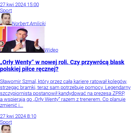
27
kwi
2024
15:00
Sport
Norbert
Amlicki
Wideo
„Orły Wenty” w nowej roli. Czy przywrócą blask
polskiej piłce ręcznej?
Sławomir Szmal, który przez całą karierę ratował kolegów,
strzegąc bramki, teraz sam potrzebuje pomocy. Legendarny
szczypiornista postanowił kandydować na prezesa ZPRP,
a wspierają go „Orły Wenty” razem z trenerem. Co planuje
zmienić i...
27
kwi
2024
8:10
Sport