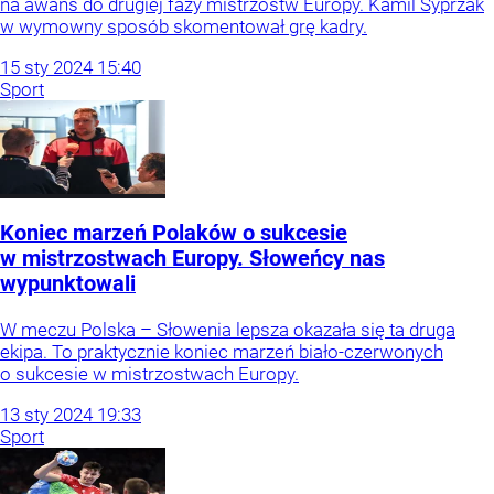
na awans do drugiej fazy mistrzostw Europy. Kamil Syprzak
w wymowny sposób skomentował grę kadry.
15
sty
2024
15:40
Sport
Koniec marzeń Polaków o sukcesie
w mistrzostwach Europy. Słoweńcy nas
wypunktowali
W meczu Polska – Słowenia lepsza okazała się ta druga
ekipa. To praktycznie koniec marzeń biało-czerwonych
o sukcesie w mistrzostwach Europy.
13
sty
2024
19:33
Sport