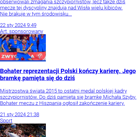
obserwowali zmagania szczypiornistów, lecz także dziś
mecze tej dyscypliny znajdują nad Wisłą wielu kibiców.
Nie brakuje w tym środowisku...
22
sty
2024
9:49
Art. sponsorowany
Bohater reprezentacji Polski kończy karierę. Jego
bramkę pamięta się do dziś
Mistrzostwa świata 2015 to ostatni medal polskiej kadry
szczypiornistów. Do dziś pamięta się bramkę Michała Szyby.
Bohater meczu z Hiszpanią ogłosił zakończenie kariery.
21
sty
2024
21:38
Sport