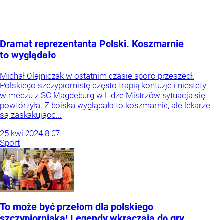
Dramat reprezentanta Polski. Koszmarnie
to wyglądało
Michał Olejniczak w ostatnim czasie sporo przeszedł.
Polskiego szczypiornistę często trapią kontuzje i niestety
w meczu z SC Magdeburg w Lidze Mistrzów sytuacja się
powtórzyła. Z boiska wyglądało to koszmarnie, ale lekarze
są zaskakująco...
25
kwi
2024
8:07
Sport
To może być przełom dla polskiego
szczypiorniaka! Legendy wkraczają do gry