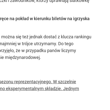
zki i zawodników, którzy uprawiają siatkówkę
ęce na pokład w kierunku biletów na igrzyska
a można się też jednak dostać z klucza rankingu
najmniej w trójce utrzymamy. Do tego
 przyjęło, że w przypadku panów liczymy
enie międzynarodowej.
sezonu reprezentacyjnego. W szczelnie
cno eksperymentalnym składzie. Jednym