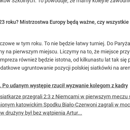
odków Szkolnych. To powoduje, że mamy kolejne zawodnic
3 roku? Mistrzostwa Europy będą ważne, czy wszystkie r
czowe w tym roku. To nie będzie łatwy turniej. Do Paryż
y na pierwszym miejscu. Liczymy na to, że miejsce przy
preza również będzie istotna, od kilkunastu lat tak się
datkowe ugruntowanie pozycji polskiej siatkówki na ar
. Po udanym występie rzucił wyzwanie kolegom z kadry
 siatkarze przegrali 2:3 z Niemcami w pierwszym meczu 
ionym katowickim Spodku Biało-Czerwoni zagrali w mo
ów drużyny był bez wątpienia Artur...