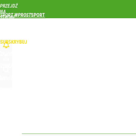
PRZEJDŹ
Udostępnij
0
Skomentuj
NA
SPORT WPROST
STRONĘ
GŁÓWNĄ
PIŁKA NOŻNA
SIATKÓWKA
TENIS
LEKKOATLETYKA
SKOKI NARCIAR
WPROST.PL
SUBSKRYBUJ
ZALOGUJ
SZUKAJ
MENU