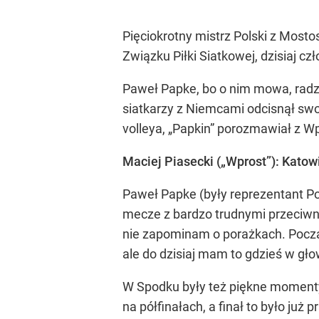
Pięciokrotny mistrz Polski z Mosto
Związku Piłki Siatkowej, dzisiaj cz
Paweł Papke, bo o nim mowa, radzi
siatkarzy z Niemcami odcisnął sw
volleya, „Papkin” porozmawiał z Wp
Maciej Piasecki („Wprost”): Katow
Paweł Papke (były reprezentant Po
mecze z bardzo trudnymi przeciwni
nie zapominam o porażkach. Począte
ale do dzisiaj mam to gdzieś w gło
W Spodku były też piękne momenty
na półfinałach, a finał to było ju