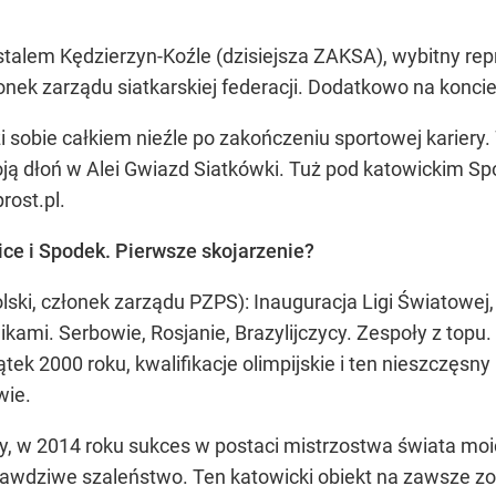
stalem Kędzierzyn-Koźle (dzisiejsza ZAKSA), wybitny rep
łonek zarządu siatkarskiej federacji. Dodatkowo na konci
 sobie całkiem nieźle po zakończeniu sportowej kariery
oją dłoń w Alei Gwiazd Siatkówki. Tuż pod katowickim S
rost.pl.
ice i Spodek. Pierwsze skojarzenie?
lski, członek zarządu PZPS): Inauguracja Ligi Światowej
kami. Serbowie, Rosjanie, Brazylijczycy. Zespoły z top
k 2000 roku, kwalifikacje olimpijskie i ten nieszczęsny
wie.
, w 2014 roku sukces w postaci mistrzostwa świata moi
ż prawdziwe szaleństwo. Ten katowicki obiekt na zawsze z