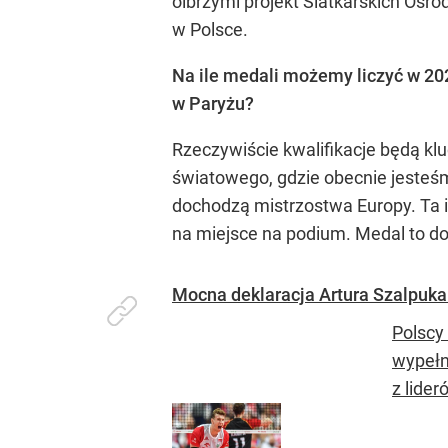
olbrzymi projekt Siatkarskich Ośr
w Polsce.
Na ile medali możemy liczyć w 202
w Paryżu?
Rzeczywiście kwalifikacje będą klu
światowego, gdzie obecnie jesteśm
dochodzą mistrzostwa Europy. Ta im
na miejsce na podium. Medal to do
Mocna deklaracja Artura Szalpuka
Polscy
wypełn
z lider