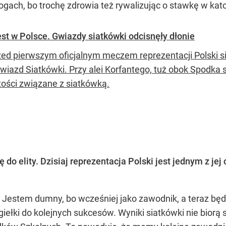
gach, bo trochę zdrowia też rywalizując o stawkę w kato
est w Polsce. Gwiazdy siatkówki odcisnęły dłonie
zed pierwszym oficjalnym meczem reprezentacji Polski s
wiazd Siatkówki. Przy alei Korfantego, tuż obok Spodka s
tości związane z siatkówką.
ę do elity. Dzisiaj reprezentacja Polski jest jednym z je
. Jestem dumny, bo wcześniej jako zawodnik, a teraz będ
iełki do kolejnych sukcesów. Wyniki siatkówki nie biorą 