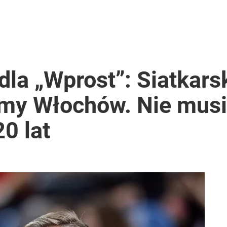
la „Wprost”: Siatkars
śmy Włochów. Nie mus
20 lat