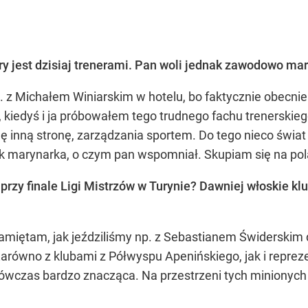
ry jest dzisiaj trenerami. Pan woli jednak zawodowo ma
z Michałem Winiarskim w hotelu, bo faktycznie obecnie s
 kiedyś i ja próbowałem tego trudnego fachu trenerskieg
 inną stronę, zarządzania sportem. Do tego nieco świat p
ak marynarka, o czym pan wspomniał. Skupiam się na po
przy finale Ligi Mistrzów w Turynie? Dawniej włoskie k
amiętam, jak jeździliśmy np. z Sebastianem Świderskim d
 Zarówno z klubami z Półwyspu Apenińskiego, jak i repreze
wczas bardzo znacząca. Na przestrzeni tych minionyc