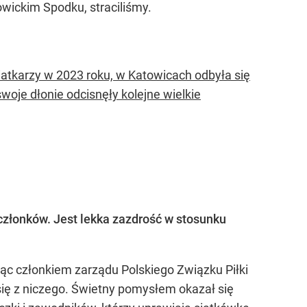
wickim Spodku, straciliśmy.
iatkarzy w 2023 roku, w Katowicach odbyła się
woje dłonie odcisnęły kolejne wielkie
j członków. Jest lekka zazdrość w stosunku
ąc członkiem zarządu Polskiego Związku Piłki
się z niczego. Świetny pomysłem okazał się