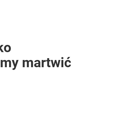
ko
imy martwić