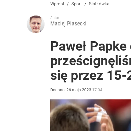
Wprost
/
Sport
/
Siatkówka
Autor:
Maciej Piasecki
Paweł Papke d
prześcignęli
się przez 15-
Dodano:
26
maja
2023
17:04