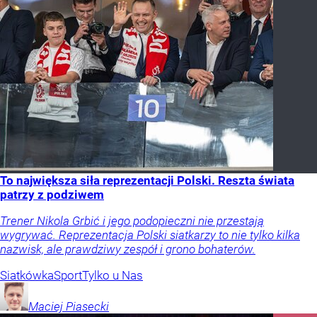
To największa siła reprezentacji Polski. Reszta świata
patrzy z podziwem
Trener Nikola Grbić i jego podopieczni nie przestają
wygrywać. Reprezentacja Polski siatkarzy to nie tylko kilka
nazwisk, ale prawdziwy zespół i grono bohaterów.
Siatkówka
Sport
Tylko u Nas
Maciej
Piasecki