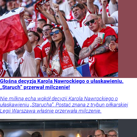
Głośna decyzja Karola Nawrockiego o ułaskawieniu.
„Staruch” przerwał milczenie!
Nie milkną echa wokół decyzji Karola Nawrockiego o
ułaskawieniu „Starucha”. Postać znana z trybun piłkarskiej
Legii Warszawa właśnie przerwała milczenie.