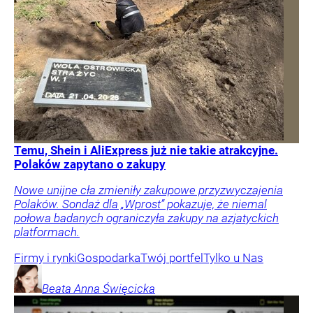
Temu, Shein i AliExpress już nie takie atrakcyjne.
Polaków zapytano o zakupy
Nowe unijne cła zmieniły zakupowe przyzwyczajenia
Polaków. Sondaż dla „Wprost” pokazuje, że niemal
połowa badanych ograniczyła zakupy na azjatyckich
platformach.
Firmy i rynki
Gospodarka
Twój portfel
Tylko u Nas
Beata Anna
Święcicka