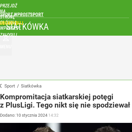
PRZEJDŹ
NA
SPORT WPROST
STRONĘ
GŁÓWNĄ
UBSKRYBUJ
SIATKÓWKA
WPROST.PL
ZALOGUJ
MENU
Sport
/
Siatkówka
Kompromitacja siatkarskiej potęgi
z PlusLigi. Tego nikt się nie spodziewał
Dodano:
10
stycznia
2024
14:32