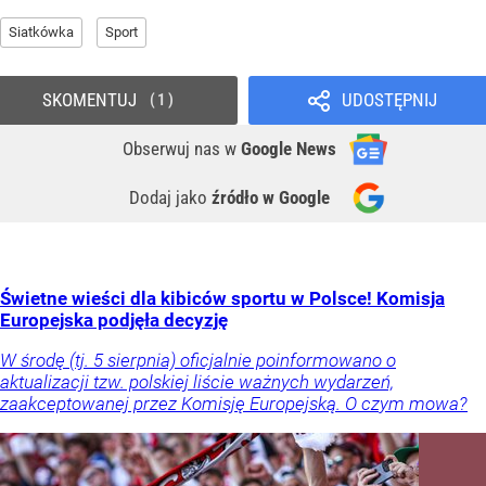
Siatkówka
Sport
SKOMENTUJ
UDOSTĘPNIJ
1
Obserwuj nas
w
Google News
Dodaj jako
źródło w Google
Świetne wieści dla kibiców sportu w Polsce! Komisja
Europejska podjęła decyzję
W środę (tj. 5 sierpnia) oficjalnie poinformowano o
aktualizacji tzw. polskiej liście ważnych wydarzeń,
zaakceptowanej przez Komisję Europejską. O czym mowa?