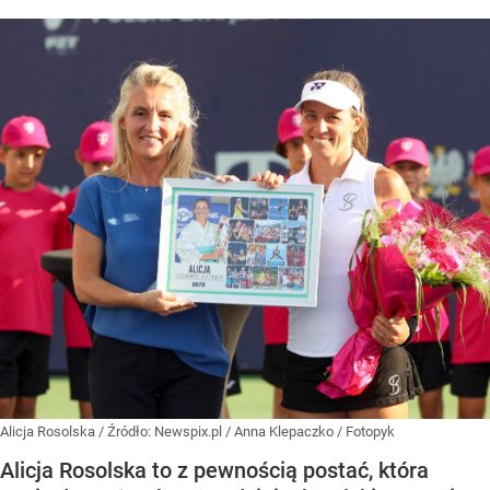
Alicja Rosolska
/ Źródło:
Newspix.pl
/
Anna Klepaczko / Fotopyk
Alicja Rosolska to z pewnością postać, która