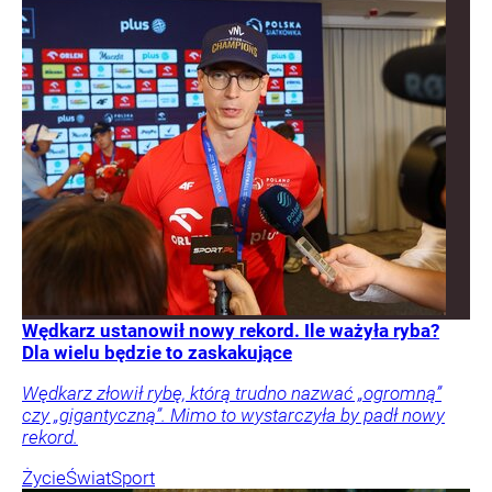
Wędkarz ustanowił nowy rekord. Ile ważyła ryba?
Dla wielu będzie to zaskakujące
Wędkarz złowił rybę, którą trudno nazwać „ogromną”
czy „gigantyczną”. Mimo to wystarczyła by padł nowy
rekord.
Życie
Świat
Sport