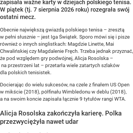
zapisała ważne karty w dziejach polskiego tenisa.
W piątek (tj. 7 sierpnia 2026 roku) rozegrała swój
ostatni mecz.
Obecnie największą gwiazdą polskiego tenisa – zresztą
w pełni słusznie – jest Iga Świątek. Sporo mówi się i pisze
również o innych singlistkach: Magdzie Linette, Mai
Chwalińskiej czy Magdalenie Fręch. Trzeba jednak przyznać,
że pod względem gry podwójnej, Alicja Rosolska –
na przestrzeni lat – przetarła wiele zatartych szlaków
dla polskich tenisistek.
Docierając do wielu sukcesów, na czele z finałem US Open
w mikście (2018), półfinału Wimbledonu w deblu (2018),
a na swoim koncie zapisała łącznie 9 tytułów rangi WTA.
Alicja Rosolska zakończyła karierę. Polka
przezwyciężyła nawet udar