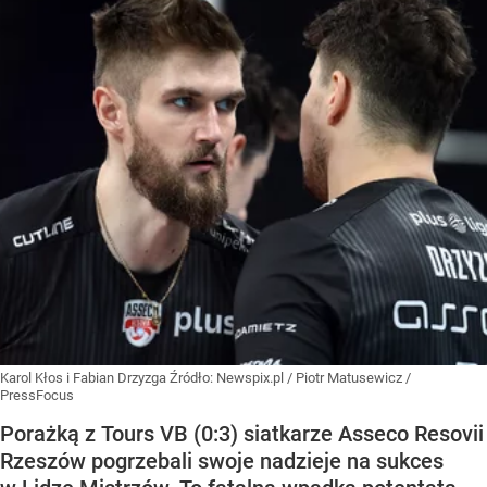
Karol Kłos i Fabian Drzyzga
Źródło:
Newspix.pl
/
Piotr Matusewicz /
PressFocus
Porażką z Tours VB (0:3) siatkarze Asseco Resovii
Rzeszów pogrzebali swoje nadzieje na sukces