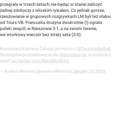
przegrała w trzech setach, nie będąc w stanie zaliczyć
żadnej zdobyczy z włoskim rywalem. Co jednak gorsze,
rzeszowianie w grupowych rozgrywkach LM byli też słabsi
od Tours VB. Francuska drużyna dwukrotnie (!) ograła
polski zespół, w Rzeszowie 3:1, a na swoim terenie,
we wtorkowy wieczór bez straty seta (3:0).
Komentarz Klemena Čebulja po meczu z
@ToursVolleyBall
.
Szczególne podziękowania dla
@sspsresovia
, że byliście z
nami!
pic.twitter.com/Nzm5KuXkxm
— Asseco Resovia (@AssecoResovia)
January 10, 2024