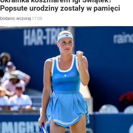
Popsute urodziny zostały w pamięci
Dodano:
wczoraj
17:08