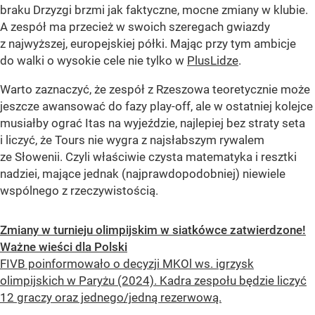
braku Drzyzgi brzmi jak faktyczne, mocne zmiany w klubie.
A zespół ma przecież w swoich szeregach gwiazdy
z najwyższej, europejskiej półki. Mając przy tym ambicje
do walki o wysokie cele nie tylko w
PlusLidze
.
Warto zaznaczyć, że zespół z Rzeszowa teoretycznie może
jeszcze awansować do fazy play-off, ale w ostatniej kolejce
musiałby ograć Itas na wyjeździe, najlepiej bez straty seta
i liczyć, że Tours nie wygra z najsłabszym rywalem
ze Słowenii. Czyli właściwie czysta matematyka i resztki
nadziei, mające jednak (najprawdopodobniej) niewiele
wspólnego z rzeczywistością.
Zmiany w turnieju olimpijskim w siatkówce zatwierdzone!
Ważne wieści dla Polski
FIVB poinformowało o decyzji MKOl ws. igrzysk
olimpijskich w Paryżu (2024). Kadra zespołu będzie liczyć
12 graczy oraz jednego/jedną rezerwową.