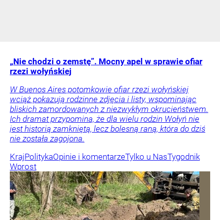
„Nie chodzi o zemstę”. Mocny apel w sprawie ofiar
rzezi wołyńskiej
W Buenos Aires potomkowie ofiar rzezi wołyńskiej
wciąż pokazują rodzinne zdjęcia i listy, wspominając
bliskich zamordowanych z niezwykłym okrucieństwem.
Ich dramat przypomina, że dla wielu rodzin Wołyń nie
jest historią zamkniętą, lecz bolesną raną, która do dziś
nie została zagojona.
Kraj
Polityka
Opinie i komentarze
Tylko u Nas
Tygodnik
Wprost