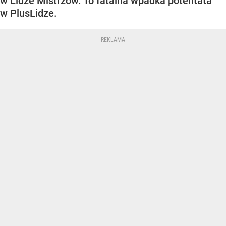
w Lidze Mistrzów. To fatalna wpadka potentata
w PlusLidze.