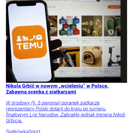
Nikola Grbić w nowym „wcieleniu” w Polsce.
Zabawna scenka z siatkarzami
W środowy (tj. 5 sierpnia) poranek siatkarze
reprezentacji Polski dotarli do kraju po turnieju
finałowym Ligi Narodów. Zabrakło jednak trenera Nikoli
Grbicia.
Siatkówka
Sport