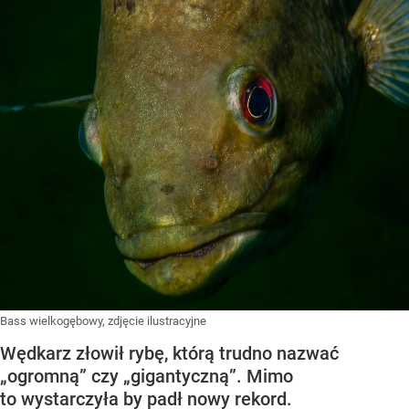
Bass wielkogębowy, zdjęcie ilustracyjne
Wędkarz złowił rybę, którą trudno nazwać
„ogromną” czy „gigantyczną”. Mimo
to wystarczyła by padł nowy rekord.