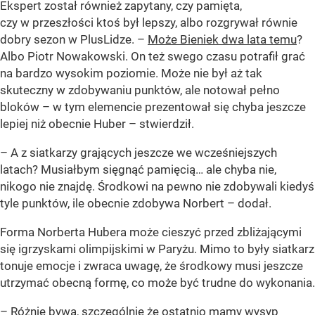
Ekspert został również zapytany, czy pamięta,
czy w przeszłości ktoś był lepszy, albo rozgrywał równie
dobry sezon w PlusLidze. –
Może Bieniek dwa lata temu
?
Albo Piotr Nowakowski. On też swego czasu potrafił grać
na bardzo wysokim poziomie. Może nie był aż tak
skuteczny w zdobywaniu punktów, ale notował pełno
bloków – w tym elemencie prezentował się chyba jeszcze
lepiej niż obecnie Huber – stwierdził.
– A z siatkarzy grających jeszcze we wcześniejszych
latach? Musiałbym sięgnąć pamięcią… ale chyba nie,
nikogo nie znajdę. Środkowi na pewno nie zdobywali kiedyś
tyle punktów, ile obecnie zdobywa Norbert – dodał.
Forma Norberta Hubera może cieszyć przed zbliżającymi
się igrzyskami olimpijskimi w Paryżu. Mimo to były siatkarz
tonuje emocje i zwraca uwagę, że środkowy musi jeszcze
utrzymać obecną formę, co może być trudne do wykonania.
– Różnie bywa, szczególnie że ostatnio mamy wysyp