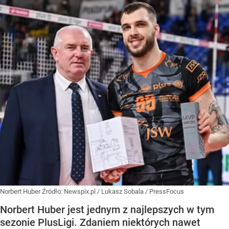
Norbert Huber
Źródło:
Newspix.pl
/
Lukasz Sobala / PressFocus
Norbert Huber jest jednym z najlepszych w tym
sezonie PlusLigi. Zdaniem niektórych nawet