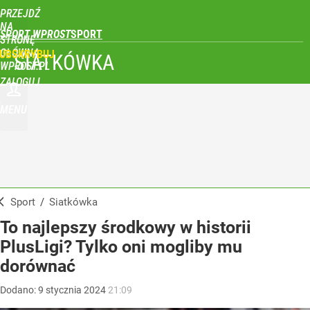
PRZEJDŹ
NA
SPORT WPROST
STRONĘ
GŁÓWNĄ
UBSKRYBUJ
SIATKÓWKA
WPROST.PL
ZALOGUJ
MENU
Sport
/
Siatkówka
To najlepszy środkowy w historii
PlusLigi? Tylko oni mogliby mu
dorównać
Dodano:
9
stycznia
2024
21:09