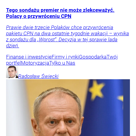
Tego sondażu premier nie może zlekceważyć.
Polacy o przywróceniu CPN
Prawie dwie trzecie Polaków chce przywrócenia
pakietu CPN na dwa ostatnie tygodnie wakacji – wynika
z sondażu dla „Wprost”. Decyzja w tej sprawie lada
dzień.
Finanse i inwestycje
Firmy i rynki
Gospodarka
Twój
portfel
Motoryzacja
Tylko u Nas
Radosław
Święcki