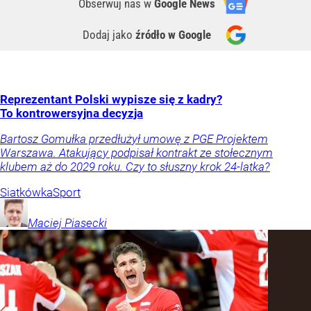
Obserwuj nas
w
Google News
Dodaj jako
źródło w Google
Reprezentant Polski wypisze się z kadry?
To kontrowersyjna decyzja
Bartosz Gomułka przedłużył umowę z PGE Projektem
Warszawa. Atakujący podpisał kontrakt ze stołecznym
klubem aż do 2029 roku. Czy to słuszny krok 24-latka?
Siatkówka
Sport
Maciej
Piasecki