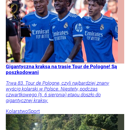
Gigantyczna kraksa na trasie Tour de Pologne! Są
poszkodowani
Trwa 83. Tour de Pologne, czyli najbardziej znany
wyścig kolarski w Polsce. Niestety, podczas
czwartkowego (tj. 6 sierpnia) etapu doszło do
gigantycznej kraksy.
Kolarstwo
Sport