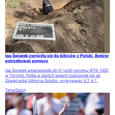
Iga Świątek zwróciła się do kibiców z Polski. Będzie
potrzebować pomocy
Iga Świątek awansowała do IV rundy turnieju WTA 1000
w Toronto. Polka w dwóch setach rozprawiła się ze
Szwajcarką Viktorija Golubic, wygrywając 6:2, 6:1.
Tenis
Sport