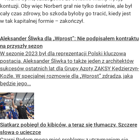
kontuzji. Oby więc Norbert grał nie tylko świetnie, ale był
cały czas zdrowy, bo szkoda byłoby go tracić, kiedy jest
w tak kapitalnej formie – zakończył.
Aleksander Śliwka dla „Wprost”: Nie podpisałem kontraktu
na przyszły sezon
W sezonie 2023 był dla reprezentacji Polski kluczową
postacią. Aleksander Śliwka to także jeden z architektów
sukcesów ostatnich lat dla Grupy Azoty ZAKSY Kędzierzyn-
Koźle. W specjalnej rozmowie dla „Wprost” zdradza, jaka
będzie jego...
Siatkarz pobiegł do kibiców, a teraz się tłumaczy. Szczere
słowa o ucieczce
Czarni Radom mogą mieć problemy z utrzymaniem się