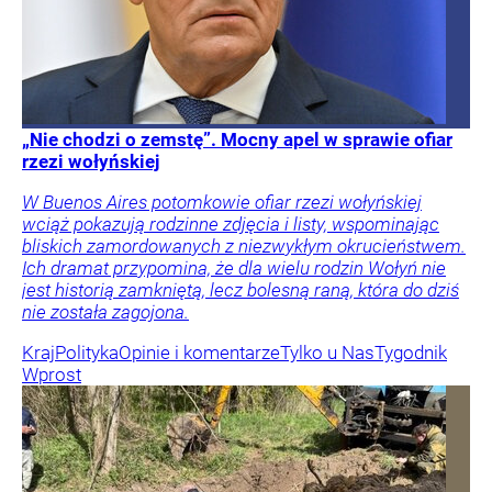
„Nie chodzi o zemstę”. Mocny apel w sprawie ofiar
rzezi wołyńskiej
W Buenos Aires potomkowie ofiar rzezi wołyńskiej
wciąż pokazują rodzinne zdjęcia i listy, wspominając
bliskich zamordowanych z niezwykłym okrucieństwem.
Ich dramat przypomina, że dla wielu rodzin Wołyń nie
jest historią zamkniętą, lecz bolesną raną, która do dziś
nie została zagojona.
Kraj
Polityka
Opinie i komentarze
Tylko u Nas
Tygodnik
Wprost