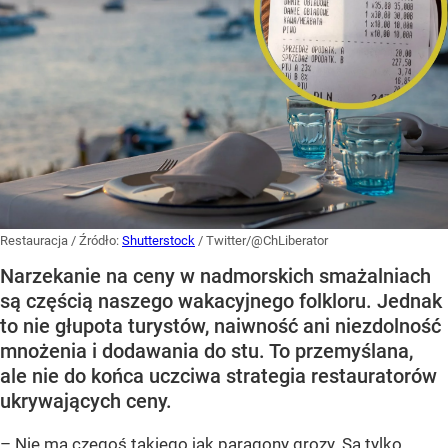
Restauracja
/ Źródło:
Shutterstock
/
Twitter/@ChLiberator
Narzekanie na ceny w nadmorskich smażalniach
są częścią naszego wakacyjnego folkloru. Jednak
to nie głupota turystów, naiwność ani niezdolność
mnożenia i dodawania do stu. To przemyślana,
ale nie do końca uczciwa strategia restauratorów
ukrywających ceny.
– Nie ma czegoś takiego jak paragony grozy. Są tylko