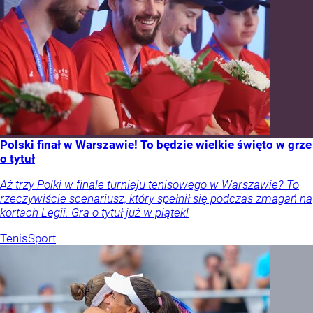
Polski finał w Warszawie! To będzie wielkie święto w grze
o tytuł
Aż trzy Polki w finale turnieju tenisowego w Warszawie? To
rzeczywiście scenariusz, który spełnił się podczas zmagań na
kortach Legii. Gra o tytuł już w piątek!
Tenis
Sport