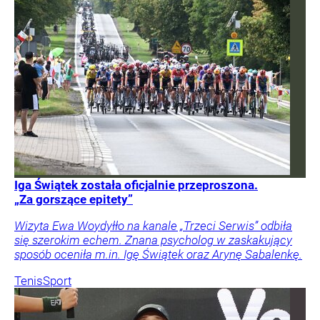
Iga Świątek została oficjalnie przeproszona.
„Za gorszące epitety”
Wizyta Ewa Woydyłło na kanale „Trzeci Serwis” odbiła
się szerokim echem. Znana psycholog w zaskakujący
sposób oceniła m.in. Igę Świątek oraz Arynę Sabalenkę.
Tenis
Sport