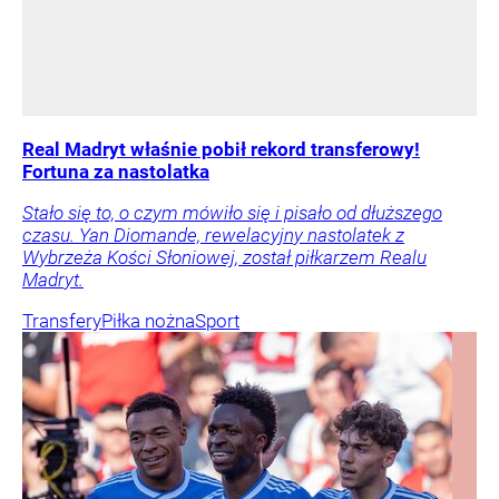
Real Madryt właśnie pobił rekord transferowy!
Fortuna za nastolatka
Stało się to, o czym mówiło się i pisało od dłuższego
czasu. Yan Diomande, rewelacyjny nastolatek z
Wybrzeża Kości Słoniowej, został piłkarzem Realu
Madryt.
Transfery
Piłka nożna
Sport