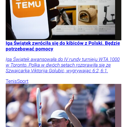
Iga Świątek zwróciła się do kibiców z Polski. Będzie
potrzebować pomocy
Iga Świątek awansowała do IV rundy turnieju WTA 1000
w Toronto. Polka w dwóch setach rozprawiła się ze
Szwajcarką Viktorija Golubic, wygrywając 6:2, 6:1.
Tenis
Sport