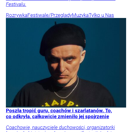
Festivalu.
Rozrywka
Festiwale/Przeglądy
Muzyka
Tylko u Nas
Poszła tropić guru, coachów i szarlatanów. To,
co odkryła, całkowicie zmieniło jej spojrzenie
Coachowie, nauczyciele duchowości, organizatorki