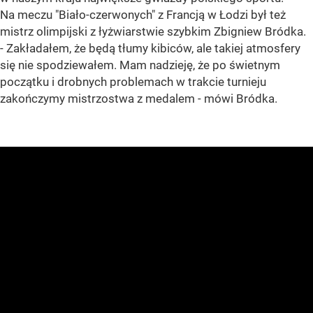
Na meczu "Biało-czerwonych" z Francją w Łodzi był też
mistrz olimpijski z łyżwiarstwie szybkim Zbigniew Bródka.
- Zakładałem, że będą tłumy kibiców, ale takiej atmosfery
się nie spodziewałem. Mam nadzieję, że po świetnym
początku i drobnych problemach w trakcie turnieju
zakończymy mistrzostwa z medalem - mówi Bródka.