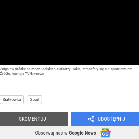
Zbigniew Bródka na meczu polskich siatkarzy: Takiej atmosfery się nie spodziewałem
Źródło:
Agencja TVN/x-news
Siatkówka
Sport
SKOMENTUJ
UDOSTĘPNIJ
Obserwuj nas
w
Google News