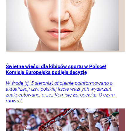
Świetne wieści dla kibiców sportu w Polsce!
Komisja Europejska podjęła decyzję
W środę (tj. 5 sierpnia) oficjalnie poinformowano o
aktualizacji tzw. polskiej liście ważnych wydarzeń,
zaakceptowanej przez Komisję Europejską. O czym
mowa?