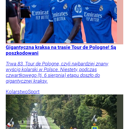
Gigantyczna kraksa na trasie Tour de Pologne! Są
poszkodowani
Trwa 83. Tour de Pologne, czyli najbardziej znany
wyścig kolarski w Polsce. Niestety, podczas
czwartkowego (tj. 6 sierpnia) etapu doszło do
gigantycznej kraksy.
Kolarstwo
Sport