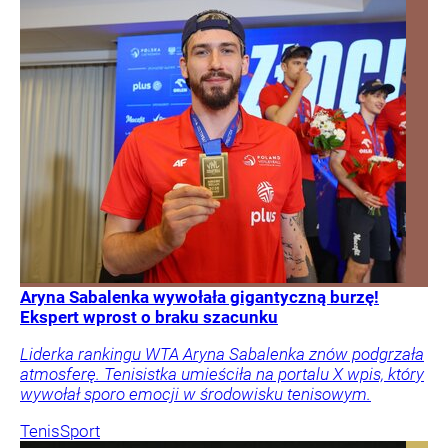
Aryna Sabalenka wywołała gigantyczną burzę!
Ekspert wprost o braku szacunku
Liderka rankingu WTA Aryna Sabalenka znów podgrzała
atmosferę. Tenisistka umieściła na portalu X wpis, który
wywołał sporo emocji w środowisku tenisowym.
Tenis
Sport