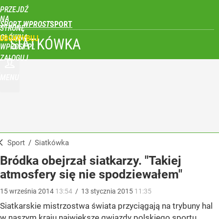
PRZEJDŹ
NA
SPORT WPROST
STRONĘ
GŁÓWNĄ
UBSKRYBUJ
SIATKÓWKA
WPROST.PL
ZALOGUJ
MENU
Sport
/
Siatkówka
Bródka obejrzał siatkarzy. "Takiej
atmosfery się nie spodziewałem"
15
września
2014
13:54
/
13
stycznia
2015
11:35
Siatkarskie mistrzostwa świata przyciągają na trybuny hal
w naszym kraju największe gwiazdy polskiego sportu.