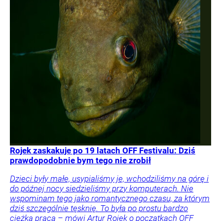
Rojek zaskakuje po 19 latach OFF Festivalu: Dziś
prawdopodobnie bym tego nie zrobił
Dzieci były małe, usypialiśmy je, wchodziliśmy na górę i
do późnej nocy siedzieliśmy przy komputerach. Nie
wspominam tego jako romantycznego czasu, za którym
dziś szczególnie tęsknię. To była po prostu bardzo
ciężka praca – mówi Artur Rojek o początkach OFF