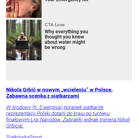
Nikola Grbić w nowym „wcieleniu” w Polsce.
Zabawna scenka z siatkarzami
W środowy (tj. 5 sierpnia) poranek siatkarze
reprezentacji Polski dotarli do kraju po turnieju
finałowym Ligi Narodów. Zabrakło jednak trenera Nikoli
Grbicia.
Siatkówka
Sport