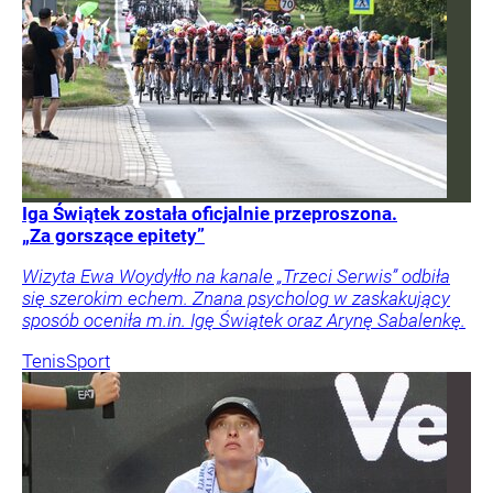
Iga Świątek została oficjalnie przeproszona.
„Za gorszące epitety”
Wizyta Ewa Woydyłło na kanale „Trzeci Serwis” odbiła
się szerokim echem. Znana psycholog w zaskakujący
sposób oceniła m.in. Igę Świątek oraz Arynę Sabalenkę.
Tenis
Sport