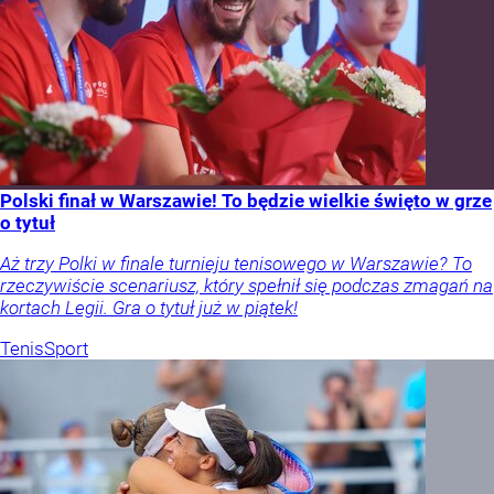
Polski finał w Warszawie! To będzie wielkie święto w grze
o tytuł
Aż trzy Polki w finale turnieju tenisowego w Warszawie? To
rzeczywiście scenariusz, który spełnił się podczas zmagań na
kortach Legii. Gra o tytuł już w piątek!
Tenis
Sport