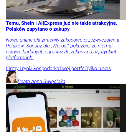
Temu, Shein i AliExpress już nie takie atrakcyjne.
Polaków zapytano o zakupy
Nowe unijne cła zmieniły zakupowe przyzwyczajenia
Polaków. Sondaż dla „Wprost” pokazuje, że niemal
połowa badanych ograniczyła zakupy na azjatyckich
platformach.
Firmy i rynki
Gospodarka
Twój portfel
Tylko u Nas
Beata Anna
Święcicka