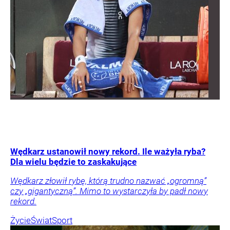
Wędkarz ustanowił nowy rekord. Ile ważyła ryba?
Dla wielu będzie to zaskakujące
Wędkarz złowił rybę, którą trudno nazwać „ogromną”
czy „gigantyczną”. Mimo to wystarczyła by padł nowy
rekord.
Życie
Świat
Sport