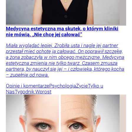
Medycyna estetyczna ma skutek, o którym kliniki
nie mówią. „Nie chcę jej całować”
Miała wyglądać lepiej. Zrobiła usta i nagle jej partner
przestał mieć ochotę ją całować. On poprawił szczękę,
a żona zobaczyła w nim obcego mężczyznę. Medycyna
estetyczna zmienia nie tylko twarz. Czasem zmusza
partnera, by nauczył się jej – i człowieka, którego kocha
– zupełnie od nowa.
Opinie i komentarze
Psychologia
Życie
Tylko u
Nas
Tygodnik Wprost