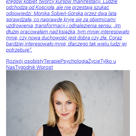
kręgów kobiet, twórcy kursów manifestacji. Ludzie
odchodzą od Kościoła, ale nie przestają szukać
odpowiedzi. Monika Sobień-Górska przez dwa lata
sprawdzała, co naprawdę kryje się za obietnicami
uzdrowienia, transformacji i odnalezienia sensu. „Im
dłużej pracowałam nad książką, tym mniej interesowało
mnie, czy nowa duchowość jest dobra czy zła. Coraz
bardziej interesowało mnie, dlaczego tak wielu ludzi jej
potrzebuje”.
Rozwój osobisty
Terapie
Psychologia
Życie
Tylko u
Nas
Tygodnik Wprost