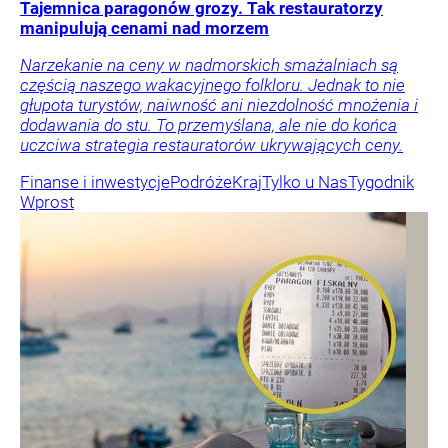
Tajemnica paragonów grozy. Tak restauratorzy
manipulują cenami nad morzem
Narzekanie na ceny w nadmorskich smażalniach są
częścią naszego wakacyjnego folkloru. Jednak to nie
głupota turystów, naiwność ani niezdolność mnożenia i
dodawania do stu. To przemyślana, ale nie do końca
uczciwa strategia restauratorów ukrywających ceny.
Finanse i inwestycje
Podróże
Kraj
Tylko u Nas
Tygodnik
Wprost