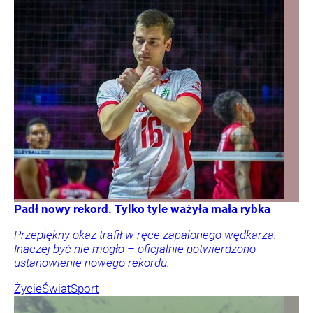
Padł nowy rekord. Tylko tyle ważyła mała rybka
Przepiękny okaz trafił w ręce zapalonego wędkarza.
Inaczej być nie mogło – oficjalnie potwierdzono
ustanowienie nowego rekordu.
Życie
Świat
Sport