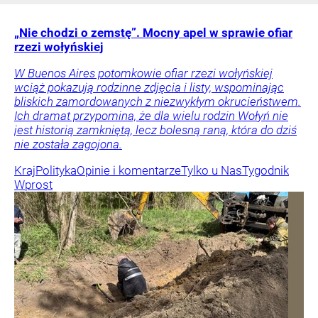
„Nie chodzi o zemstę”. Mocny apel w sprawie ofiar
rzezi wołyńskiej
W Buenos Aires potomkowie ofiar rzezi wołyńskiej
wciąż pokazują rodzinne zdjęcia i listy, wspominając
bliskich zamordowanych z niezwykłym okrucieństwem.
Ich dramat przypomina, że dla wielu rodzin Wołyń nie
jest historią zamkniętą, lecz bolesną raną, która do dziś
nie została zagojona.
Kraj
Polityka
Opinie i komentarze
Tylko u Nas
Tygodnik
Wprost