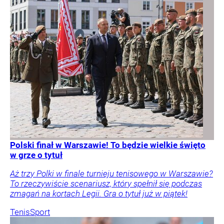
Polski finał w Warszawie! To będzie wielkie święto
w grze o tytuł
Aż trzy Polki w finale turnieju tenisowego w Warszawie?
To rzeczywiście scenariusz, który spełnił się podczas
zmagań na kortach Legii. Gra o tytuł już w piątek!
Tenis
Sport