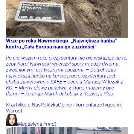
Wrze po roku Nawrockiego. „Największa hańba”
kontra „Cała Europa nam go zazdrości”
Po pierwszym roku prezydentury nic nie wskazuje na to,
żeby Karol Nawrocki wyciszył spory między dwoma
zwaśnionymi politycznymi obozami. – Dotychczas
największą hańbą na karcie jego prezydentury jest
chyba zawetowanie SAFE – ocenia Mariusz Witczak z
KO. – Mamy głowę państwa, z której możemy być
dumni – kontruje Marek Jakubiak z Rozwoju Plus.
Kraj
Tylko u Nas
Polityka
Opinie i komentarze
Tygodnik
Wprost
Magdalena
Frindt