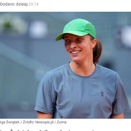
Dodano:
dzisiaj
20:14
Iga Świątek
/ Źródło:
Newspix.pl
/
Zuma