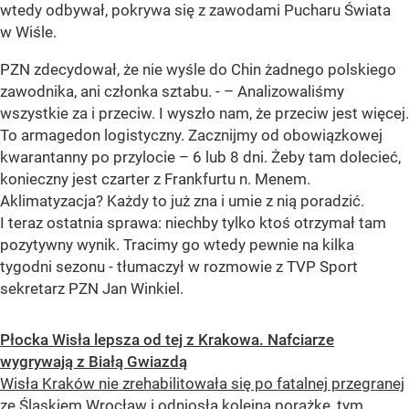
wtedy odbywał, pokrywa się z zawodami Pucharu Świata
w Wiśle.
PZN zdecydował, że nie wyśle do Chin żadnego polskiego
zawodnika, ani członka sztabu. - – Analizowaliśmy
wszystkie za i przeciw. I wyszło nam, że przeciw jest więcej.
To armagedon logistyczny. Zacznijmy od obowiązkowej
kwarantanny po przylocie – 6 lub 8 dni. Żeby tam dolecieć,
konieczny jest czarter z Frankfurtu n. Menem.
Aklimatyzacja? Każdy to już zna i umie z nią poradzić.
I teraz ostatnia sprawa: niechby tylko ktoś otrzymał tam
pozytywny wynik. Tracimy go wtedy pewnie na kilka
tygodni sezonu - tłumaczył w rozmowie z TVP Sport
sekretarz PZN Jan Winkiel.
Płocka Wisła lepsza od tej z Krakowa. Nafciarze
wygrywają z Białą Gwiazdą
Wisła Kraków nie zrehabilitowała się po fatalnej przegranej
ze Śląskiem Wrocław i odniosła kolejną porażkę, tym