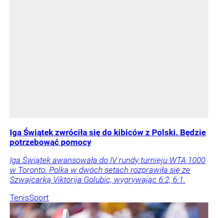
Iga Świątek zwróciła się do kibiców z Polski. Będzie
potrzebować pomocy
Iga Świątek awansowała do IV rundy turnieju WTA 1000
w Toronto. Polka w dwóch setach rozprawiła się ze
Szwajcarką Viktorija Golubic, wygrywając 6:2, 6:1.
Tenis
Sport