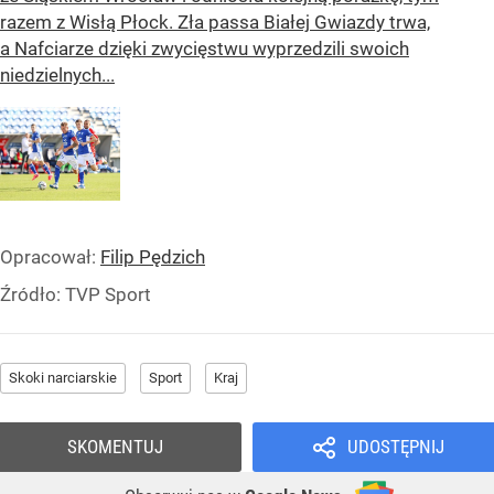
razem z Wisłą Płock. Zła passa Białej Gwiazdy trwa,
a Nafciarze dzięki zwycięstwu wyprzedzili swoich
niedzielnych...
Opracował:
Filip Pędzich
Źródło:
TVP Sport
Skoki narciarskie
Sport
Kraj
SKOMENTUJ
UDOSTĘPNIJ