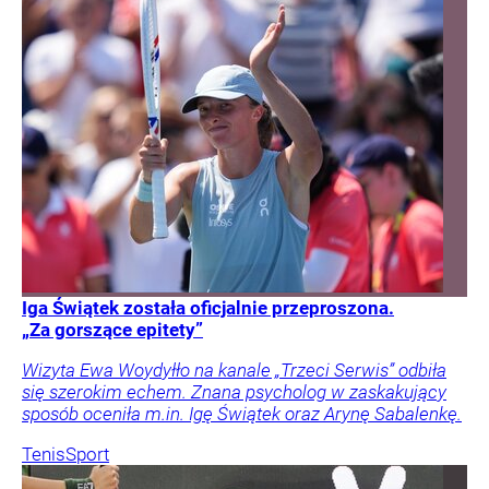
Iga Świątek została oficjalnie przeproszona.
„Za gorszące epitety”
Wizyta Ewa Woydyłło na kanale „Trzeci Serwis” odbiła
się szerokim echem. Znana psycholog w zaskakujący
sposób oceniła m.in. Igę Świątek oraz Arynę Sabalenkę.
Tenis
Sport