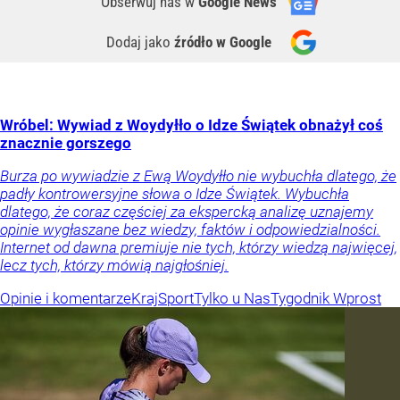
Obserwuj nas
w
Google News
Dodaj jako
źródło w Google
Wróbel: Wywiad z Woydyłło o Idze Świątek obnażył coś
znacznie gorszego
Burza po wywiadzie z Ewą Woydyłło nie wybuchła dlatego, że
padły kontrowersyjne słowa o Idze Świątek. Wybuchła
dlatego, że coraz częściej za ekspercką analizę uznajemy
opinie wygłaszane bez wiedzy, faktów i odpowiedzialności.
Internet od dawna premiuje nie tych, którzy wiedzą najwięcej,
lecz tych, którzy mówią najgłośniej.
Opinie i komentarze
Kraj
Sport
Tylko u Nas
Tygodnik Wprost