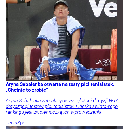
Aryna Sabalenka otwarta na testy płci tenisistek.
„Chętnie to zrobię”
Aryna Sabalenka zabrała głos ws. głośnej decyzji WTA,
dotyczącej testów płci tenisistek. Liderka światowego
rankingu jest zwolenniczką ich wprowadzenia.
Tenis
Sport