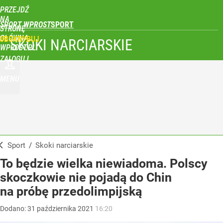
PRZEJDŹ
NA
SPORT WPROST
STRONĘ
GŁÓWNĄ
UBSKRYBUJ
SKOKI NARCIARSKIE
WPROST.PL
ZALOGUJ
MENU
Sport
/
Skoki narciarskie
To będzie wielka niewiadoma. Polscy
skoczkowie nie pojadą do Chin
na próbę przedolimpijską
Dodano:
31
października
2021
16:20