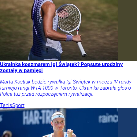
Ukrainka koszmarem Igi Świątek? Popsute urodziny
zostały w pamięci
Marta Kostiuk będzie rywalką Igi Świątek w meczu IV rundy
turnieju rangi WTA 1000 w Toronto. Ukrainka zabrała głos o
Polce tuż przed rozpoczęciem rywalizacji.
Tenis
Sport