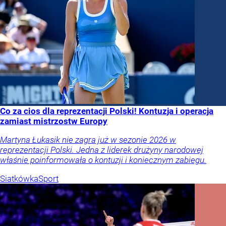
Co za cios dla reprezentacji Polski! Kontuzja i operacja
zamiast mistrzostw Europy
Martyna Łukasik nie zagra już w sezonie 2026 w
reprezentacji Polski. Jedna z liderek drużyny narodowej
właśnie poinformowała o kontuzji i koniecznym zabiegu.
Siatkówka
Sport