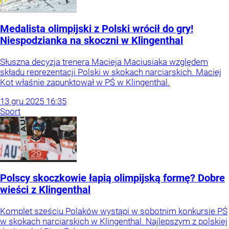
Medalista olimpijski z Polski wrócił do gry!
Niespodzianka na skoczni w Klingenthal
Słuszna decyzja trenera Macieja Maciusiaka względem
składu reprezentacji Polski w skokach narciarskich. Maciej
Kot właśnie zapunktował w PŚ w Klingenthal.
13
gru
2025
16:35
Sport
Polscy skoczkowie łapią olimpijską formę? Dobre
wieści z Klingenthal
Komplet sześciu Polaków wystąpi w sobotnim konkursie PŚ
w skokach narciarskich w Klingenthal. Najlepszym z polskiej