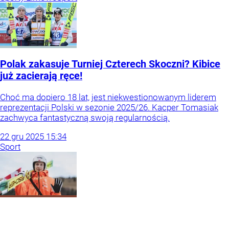
Polak zakasuje Turniej Czterech Skoczni? Kibice
już zacierają ręce!
Choć ma dopiero 18 lat, jest niekwestionowanym liderem
reprezentacji Polski w sezonie 2025/26. Kacper Tomasiak
zachwyca fantastyczną swoją regularnością.
22
gru
2025
15:34
Sport