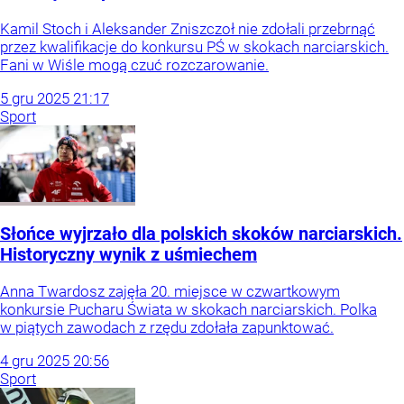
Kamil Stoch i Aleksander Zniszczoł nie zdołali przebrnąć
przez kwalifikacje do konkursu PŚ w skokach narciarskich.
Fani w Wiśle mogą czuć rozczarowanie.
5
gru
2025
21:17
Sport
Słońce wyjrzało dla polskich skoków narciarskich.
Historyczny wynik z uśmiechem
Anna Twardosz zajęła 20. miejsce w czwartkowym
konkursie Pucharu Świata w skokach narciarskich. Polka
w piątych zawodach z rzędu zdołała zapunktować.
4
gru
2025
20:56
Sport