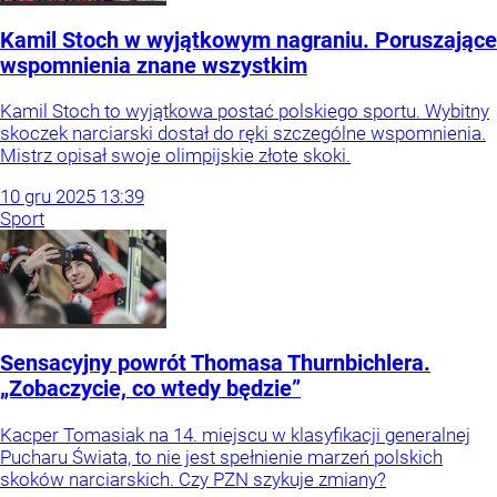
Kamil Stoch w wyjątkowym nagraniu. Poruszające
wspomnienia znane wszystkim
Kamil Stoch to wyjątkowa postać polskiego sportu. Wybitny
skoczek narciarski dostał do ręki szczególne wspomnienia.
Mistrz opisał swoje olimpijskie złote skoki.
10
gru
2025
13:39
Sport
Sensacyjny powrót Thomasa Thurnbichlera.
„Zobaczycie, co wtedy będzie”
Kacper Tomasiak na 14. miejscu w klasyfikacji generalnej
Pucharu Świata, to nie jest spełnienie marzeń polskich
skoków narciarskich. Czy PZN szykuje zmiany?