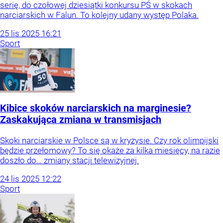
serię, do czołowej dziesiątki konkursu PŚ w skokach
narciarskich w Falun. To kolejny udany występ Polaka.
25
lis
2025
16:21
Sport
Kibice skoków narciarskich na marginesie?
Zaskakująca zmiana w transmisjach
Skoki narciarskie w Polsce są w kryzysie. Czy rok olimpijski
będzie przełomowy? To się okaże za kilka miesięcy, na razie
doszło do… zmiany stacji telewizyjnej.
24
lis
2025
12:22
Sport