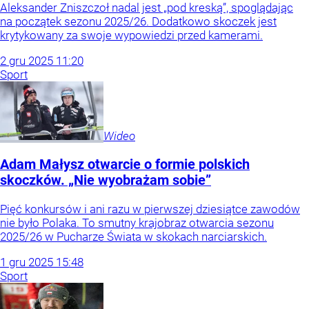
Aleksander Zniszczoł nadal jest „pod kreską”, spoglądając
na początek sezonu 2025/26. Dodatkowo skoczek jest
krytykowany za swoje wypowiedzi przed kamerami.
2
gru
2025
11:20
Sport
Wideo
Adam Małysz otwarcie o formie polskich
skoczków. „Nie wyobrażam sobie”
Pięć konkursów i ani razu w pierwszej dziesiątce zawodów
nie było Polaka. To smutny krajobraz otwarcia sezonu
2025/26 w Pucharze Świata w skokach narciarskich.
1
gru
2025
15:48
Sport