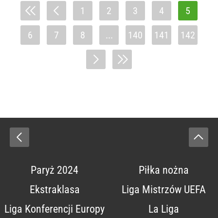
1
2
3
4
5
6
7
8
...
140
141
142
Paryż 2024
Piłka nożna
Ekstraklasa
Liga Mistrzów UEFA
Liga Konferencji Europy
La Liga