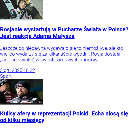
Rosjanie wystartują w Pucharze Świata w Polsce?
Jest reakcja Adama Małysza
Jeszcze do niedawna wydawało się to niemożliwe, ale kto
wie, co wydarzy się za kilkanaście tygodni. Rosja dostała
„zielone światło” w kwestii zimowych sportów.
3
gru
2025
16:22
Sport
Kulisy afery w reprezentacji Polski. Echa niosą się
od kilku miesięcy