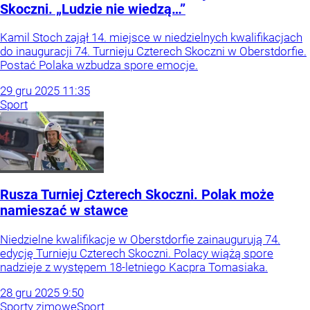
Skoczni. „Ludzie nie wiedzą…”
Kamil Stoch zajął 14. miejsce w niedzielnych kwalifikacjach
do inauguracji 74. Turnieju Czterech Skoczni w Oberstdorfie.
Postać Polaka wzbudza spore emocje.
29
gru
2025
11:35
Sport
Rusza Turniej Czterech Skoczni. Polak może
namieszać w stawce
Niedzielne kwalifikacje w Oberstdorfie zainaugurują 74.
edycję Turnieju Czterech Skoczni. Polacy wiążą spore
nadzieje z występem 18-letniego Kacpra Tomasiaka.
28
gru
2025
9:50
Sporty zimowe
Sport