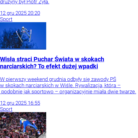
drużyny był Piotr Żyła.
12
gru
2025
20:20
Sport
Wisła straci Puchar Świata w skokach
narciarskich? To efekt dużej wpadki
W pierwszy weekend grudnia odbyły się zawody PŚ
w skokach narciarskich w Wiśle. Rywalizacja, która –
podobnie jak sportowo – organizacyjnie miała dwie twarze.
12
gru
2025
16:55
Sport