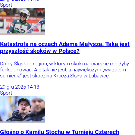
Sport
Katastrofa na oczach Adama Małysza. Taka jest
przyszłość skoków w Polsce?
Dolny Śląsk to region, w którym skoki narciarskie mogłyby
funkcjonować. Ale tak nie jest, a największym „wyrzutem
sumienia” jest skocznia Krucza Skała w Lubawce.
29
gru
2025
14:13
Sport
Głośno o Kamilu Stochu w Turnieju Czterech