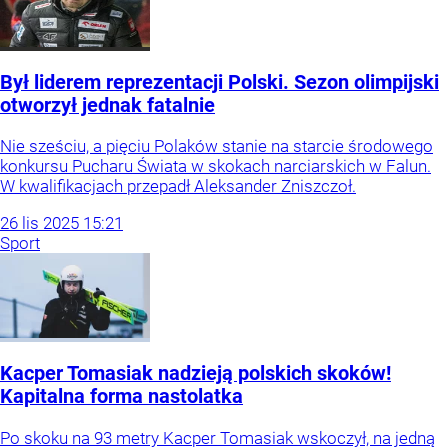
Był liderem reprezentacji Polski. Sezon olimpijski
otworzył jednak fatalnie
Nie sześciu, a pięciu Polaków stanie na starcie środowego
konkursu Pucharu Świata w skokach narciarskich w Falun.
W kwalifikacjach przepadł Aleksander Zniszczoł.
26
lis
2025
15:21
Sport
Kacper Tomasiak nadzieją polskich skoków!
Kapitalna forma nastolatka
Po skoku na 93 metry Kacper Tomasiak wskoczył, na jedną