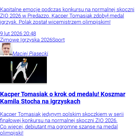
Kapitalne emocje podczas konkursu na normalnej skoczni
ZIO 2026 w Predazzo. Kacper Tomasiak zdobył medal
igrzysk. Polak został wicemistrzem olimpijskim!
9
lut
2026
20:48
Zimowe Igrzyska 2026
Sport
Maciej
Piasecki
Kacper Tomasiak o krok od medalu! Koszmar
Kamila Stocha na igrzyskach
Kacper Tomasiak jedynym polskim skoczkiem w serii
finałowej konkursu na normalnej skoczni ZIO 2026.
Co więcej, debiutant ma ogromne szanse na medal
olimpijski!