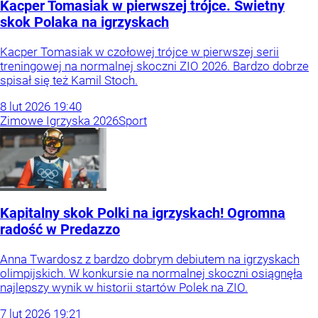
Kacper Tomasiak w pierwszej trójce. Świetny
skok Polaka na igrzyskach
Kacper Tomasiak w czołowej trójce w pierwszej serii
treningowej na normalnej skoczni ZIO 2026. Bardzo dobrze
spisał się też Kamil Stoch.
8
lut
2026
19:40
Zimowe Igrzyska 2026
Sport
Kapitalny skok Polki na igrzyskach! Ogromna
radość w Predazzo
Anna Twardosz z bardzo dobrym debiutem na igrzyskach
olimpijskich. W konkursie na normalnej skoczni osiągnęła
najlepszy wynik w historii startów Polek na ZIO.
7
lut
2026
19:21