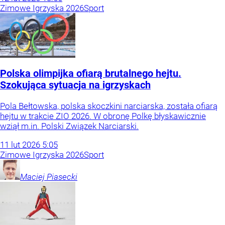
Zimowe Igrzyska 2026
Sport
Polska olimpijka ofiarą brutalnego hejtu.
Szokująca sytuacja na igrzyskach
Pola Bełtowska, polska skoczkini narciarska, została ofiarą
hejtu w trakcie ZIO 2026. W obronę Polkę błyskawicznie
wziął m.in. Polski Związek Narciarski.
11
lut
2026
5:05
Zimowe Igrzyska 2026
Sport
Maciej
Piasecki