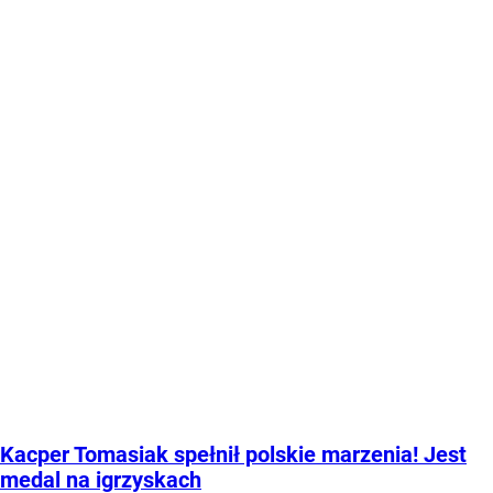
Kacper Tomasiak spełnił polskie marzenia! Jest
medal na igrzyskach