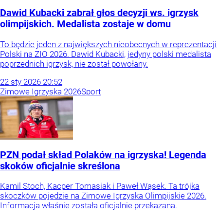
Dawid Kubacki zabrał głos decyzji ws. igrzysk
olimpijskich. Medalista zostaje w domu
To będzie jeden z największych nieobecnych w reprezentacji
Polski na ZIO 2026. Dawid Kubacki, jedyny polski medalista
poprzednich igrzysk, nie został powołany.
22
sty
2026
20:52
Zimowe Igrzyska 2026
Sport
PZN podał skład Polaków na igrzyska! Legenda
skoków oficjalnie skreślona
Kamil Stoch, Kacper Tomasiak i Paweł Wąsek. Ta trójka
skoczków pojedzie na Zimowe Igrzyska Olimpijskie 2026.
Informacja właśnie została oficjalnie przekazana.