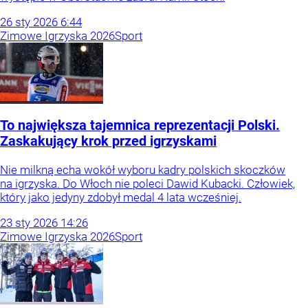
26
sty
2026
6:44
Zimowe Igrzyska 2026
Sport
To największa tajemnica reprezentacji Polski.
Zaskakujący krok przed igrzyskami
Nie milkną echa wokół wyboru kadry polskich skoczków
na igrzyska. Do Włoch nie poleci Dawid Kubacki. Człowiek,
który jako jedyny zdobył medal 4 lata wcześniej.
23
sty
2026
14:26
Zimowe Igrzyska 2026
Sport