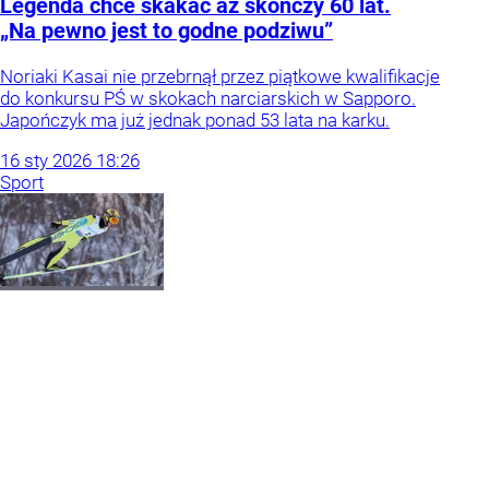
Legenda chce skakać aż skończy 60 lat.
„Na pewno jest to godne podziwu”
Noriaki Kasai nie przebrnął przez piątkowe kwalifikacje
do konkursu PŚ w skokach narciarskich w Sapporo.
Japończyk ma już jednak ponad 53 lata na karku.
16
sty
2026
18:26
Sport