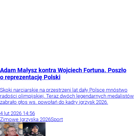
Adam Małysz kontra Wojciech Fortuna. Poszło
o reprezentację Polski
Skoki narciarskie na przestrzeni lat dały Polsce mnóstwo
radości olimpijskiej. Teraz dwóch legendarnych medalistów
zabrało głos ws. powołań do kadry igrzysk 2026.
4
lut
2026
14:56
Zimowe Igrzyska 2026
Sport