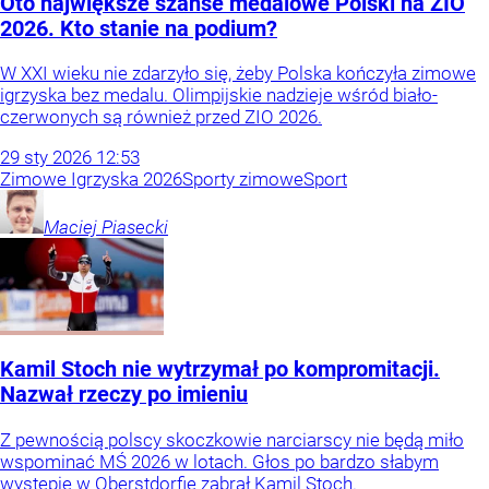
Oto największe szanse medalowe Polski na ZIO
2026. Kto stanie na podium?
W XXI wieku nie zdarzyło się, żeby Polska kończyła zimowe
igrzyska bez medalu. Olimpijskie nadzieje wśród biało-
czerwonych są również przed ZIO 2026.
29
sty
2026
12:53
Zimowe Igrzyska 2026
Sporty zimowe
Sport
Maciej
Piasecki
Kamil Stoch nie wytrzymał po kompromitacji.
Nazwał rzeczy po imieniu
Z pewnością polscy skoczkowie narciarscy nie będą miło
wspominać MŚ 2026 w lotach. Głos po bardzo słabym
występie w Oberstdorfie zabrał Kamil Stoch.