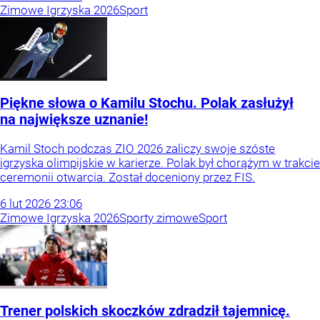
Zimowe Igrzyska 2026
Sport
Piękne słowa o Kamilu Stochu. Polak zasłużył
na największe uznanie!
Kamil Stoch podczas ZIO 2026 zaliczy swoje szóste
igrzyska olimpijskie w karierze. Polak był chorążym w trakcie
ceremonii otwarcia. Został doceniony przez FIS.
6
lut
2026
23:06
Zimowe Igrzyska 2026
Sporty zimowe
Sport
Trener polskich skoczków zdradził tajemnicę.