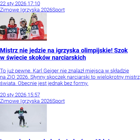
22
sty
2026
17:10
Zimowe Igrzyska 2026
Sport
Mistrz nie jedzie na igrzyska olimpijskie! Szok
w świecie skoków narciarskich
To już pewne. Karl Geiger nie znalazł miejsca w składzie
na ZIO 2026. Słynny skoczek narciarski to wielokrotny mistrz
świata. Obecnie jest jednak bez formy.
20
sty
2026
15:57
Zimowe Igrzyska 2026
Sport