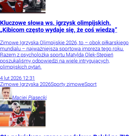
Kluczowe słowa ws. igrzysk olimpijskich.
„Kibicom często wydaje się, że coś wiedzą”
Zimowe Igrzyska Olimpijskie 2026, to – obok piłkarskiego
mundialu – najważniejsza sportowa impreza tego roku.
Razem z psycholożką sportu Matyldą Olek-Stępień
poszukaliśmy odpowiedzi na wiele intrygujących,
olimpijskich pytań.
4
lut
2026
12:31
Zimowe Igrzyska 2026
Sporty zimowe
Sport
Maciej
Piasecki