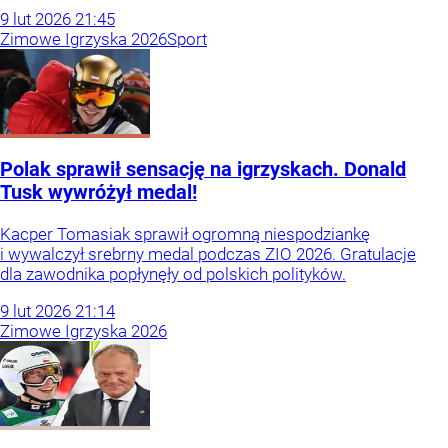
9
lut
2026
21:45
Zimowe Igrzyska 2026
Sport
Polak sprawił sensację na igrzyskach. Donald
Tusk wywróżył medal!
Kacper Tomasiak sprawił ogromną niespodziankę
i wywalczył srebrny medal podczas ZIO 2026. Gratulacje
dla zawodnika popłynęły od polskich polityków.
9
lut
2026
21:14
Zimowe Igrzyska 2026