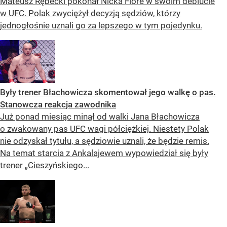
Mateusz Rębecki pokonał Nicka Fiore w swoim debiucie
w UFC. Polak zwyciężył decyzją sędziów, którzy
jednogłośnie uznali go za lepszego w tym pojedynku.
Były trener Błachowicza skomentował jego walkę o pas.
Stanowcza reakcja zawodnika
Już ponad miesiąc minął od walki Jana Błachowicza
o zwakowany pas UFC wagi półciężkiej. Niestety Polak
nie odzyskał tytułu, a sędziowie uznali, że będzie remis.
Na temat starcia z Ankalajewem wypowiedział się były
trener „Cieszyńskiego...