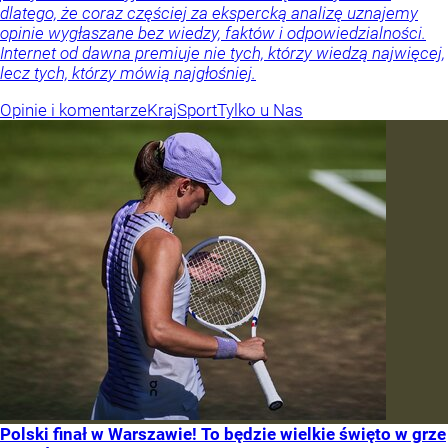
dlatego, że coraz częściej za ekspercką analizę uznajemy
opinie wygłaszane bez wiedzy, faktów i odpowiedzialności.
Internet od dawna premiuje nie tych, którzy wiedzą najwięcej,
lecz tych, którzy mówią najgłośniej.
Opinie i komentarze
Kraj
Sport
Tylko u Nas
Polski finał w Warszawie! To będzie wielkie święto w grze