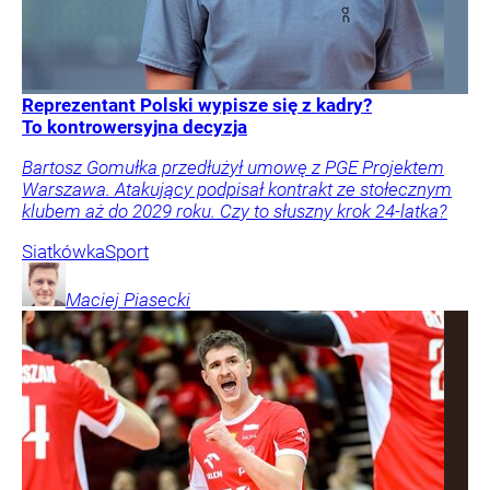
Reprezentant Polski wypisze się z kadry?
To kontrowersyjna decyzja
Bartosz Gomułka przedłużył umowę z PGE Projektem
Warszawa. Atakujący podpisał kontrakt ze stołecznym
klubem aż do 2029 roku. Czy to słuszny krok 24-latka?
Siatkówka
Sport
Maciej
Piasecki