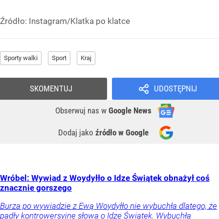
Źródło:
Instagram/Klatka po klatce
Sporty walki
Sport
Kraj
SKOMENTUJ
UDOSTĘPNIJ
Obserwuj nas
w
Google News
Dodaj jako
źródło w Google
Wróbel: Wywiad z Woydyłło o Idze Świątek obnażył coś
znacznie gorszego
Burza po wywiadzie z Ewą Woydyłło nie wybuchła dlatego, że
padły kontrowersyjne słowa o Idze Świątek. Wybuchła