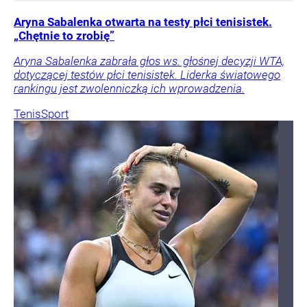
Aryna Sabalenka otwarta na testy płci tenisistek.
„Chętnie to zrobię”
Aryna Sabalenka zabrała głos ws. głośnej decyzji WTA,
dotyczącej testów płci tenisistek. Liderka światowego
rankingu jest zwolenniczką ich wprowadzenia.
Tenis
Sport