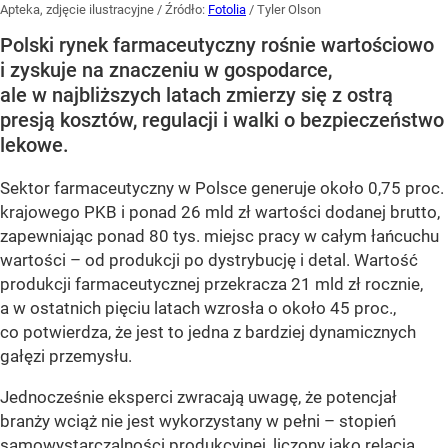
Apteka, zdjęcie ilustracyjne
/ Źródło:
Fotolia
/
Tyler Olson
Polski rynek farmaceutyczny rośnie wartościowo
i zyskuje na znaczeniu w gospodarce,
ale w najbliższych latach zmierzy się z ostrą
presją kosztów, regulacji i walki o bezpieczeństwo
lekowe.
Sektor farmaceutyczny w Polsce generuje około 0,75 proc.
krajowego PKB i ponad 26 mld zł wartości dodanej brutto,
zapewniając ponad 80 tys. miejsc pracy w całym łańcuchu
wartości – od produkcji po dystrybucję i detal. Wartość
produkcji farmaceutycznej przekracza 21 mld zł rocznie,
a w ostatnich pięciu latach wzrosła o około 45 proc.,
co potwierdza, że jest to jedna z bardziej dynamicznych
gałęzi przemysłu.
Jednocześnie eksperci zwracają uwagę, że potencjał
branży wciąż nie jest wykorzystany w pełni – stopień
samowystarczalności produkcyjnej, liczony jako relacja