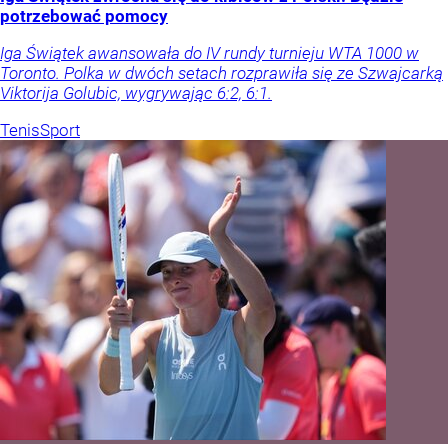
potrzebować pomocy
Iga Świątek awansowała do IV rundy turnieju WTA 1000 w
Toronto. Polka w dwóch setach rozprawiła się ze Szwajcarką
Viktorija Golubic, wygrywając 6:2, 6:1.
Tenis
Sport