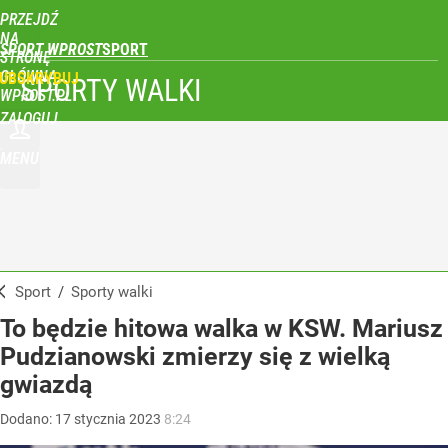
PRZEJDŹ
NA
SPORT WPROST
STRONĘ
GŁÓWNĄ
UBSKRYBUJ
SPORTY WALKI
WPROST.PL
ZALOGUJ
MENU
Sport
/
Sporty walki
To będzie hitowa walka w KSW. Mariusz
Pudzianowski zmierzy się z wielką
gwiazdą
Dodano:
17
stycznia
2023
8:24