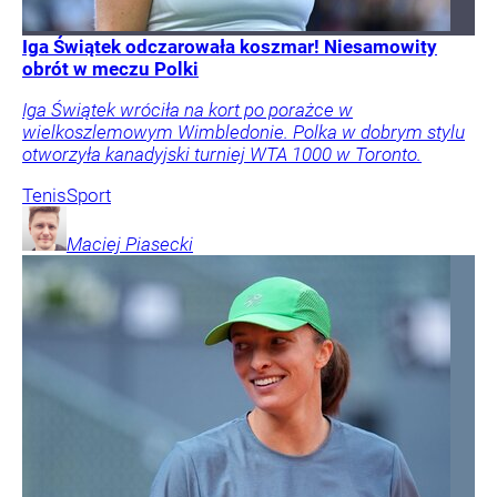
Iga Świątek odczarowała koszmar! Niesamowity
obrót w meczu Polki
Iga Świątek wróciła na kort po porażce w
wielkoszlemowym Wimbledonie. Polka w dobrym stylu
otworzyła kanadyjski turniej WTA 1000 w Toronto.
Tenis
Sport
Maciej
Piasecki