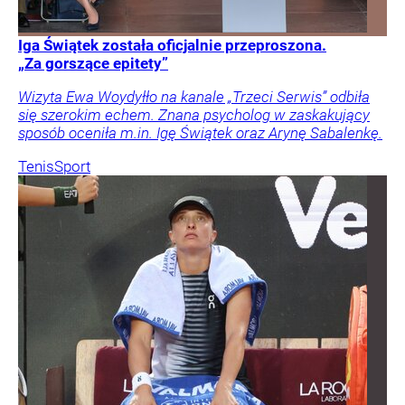
Iga Świątek została oficjalnie przeproszona.
„Za gorszące epitety”
Wizyta Ewa Woydyłło na kanale „Trzeci Serwis” odbiła
się szerokim echem. Znana psycholog w zaskakujący
sposób oceniła m.in. Igę Świątek oraz Arynę Sabalenkę.
Tenis
Sport