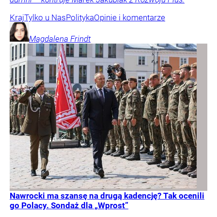
Kraj
Tylko u Nas
Polityka
Opinie i komentarze
Magdalena
Frindt
Nawrocki ma szansę na drugą kadencję? Tak ocenili
go Polacy. Sondaż dla „Wprost”