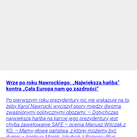
Wrze po roku Nawrockiego. „Największa hańba”
kontra „Cała Europa nam go zazdrości”
Po pierwszym roku prezydentury nic nie wskazuje na to,
żeby Karol Nawrocki wyciszył spory między dwoma
zwaśnionymi politycznymi obozami. – Dotychczas
największą hańbą na karcie jego prezydentury jest
chyba zawetowanie SAFE – ocenia Mariusz Witczak z
KO. – Mamy głowę państwa, z której możemy być
dumni – kontruje Marek Jakubiak z Rozwoju Plus.