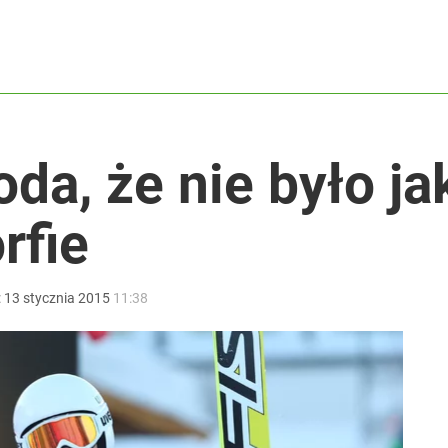
koniec pięknej kariery
acy o przywróceniu CPN
da, że nie było ja
rfie
ały sukces
:
13
stycznia
2015
11:38