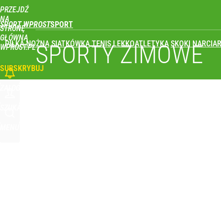
PRZEJDŹ
Udostępnij
0
Skomentuj
NA
SPORT WPROST
STRONĘ
GŁÓWNĄ
PIŁKA NOŻNA
SIATKÓWKA
TENIS
LEKKOATLETYKA
SKOKI NARCIAR
Świetne wieści dla kibiców sportu w Polsce! Komis
SPORTY ZIMOWE
WPROST.PL
SUBSKRYBUJ
dodaj
ZALOGUJ
Głośna decyzja Karola Nawrockiego o ułaskawieniu
SZUKAJ
MENU
1
To największa siła reprezentacji Polski. Reszta ś
dodaj