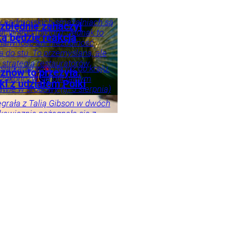
w nadmorskich smażalniach są
zbłędnie zahaczył
cyjnego folkloru. Jednak to
ka będzie reakcja
 naiwność ani niezdolność
 do stu. To przemyślana, ale
 strategia restauratorów
iatkarzy wróciła już do kraju.
znów to przeżyła.
zakończył się oficjalnym
ki z udziałem Polki
ie w środowy (tj. 5 sierpnia)
raj
Tylko
grała z Talią Gibson w dwóch
yskawicznie pożegnała się z
 Toronto. Polka nadal szuka