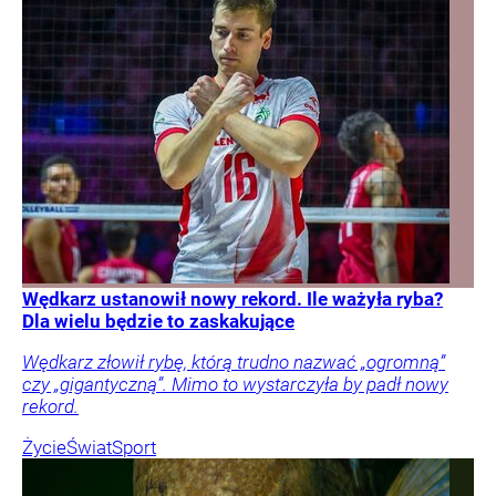
Wędkarz ustanowił nowy rekord. Ile ważyła ryba?
Dla wielu będzie to zaskakujące
Wędkarz złowił rybę, którą trudno nazwać „ogromną”
czy „gigantyczną”. Mimo to wystarczyła by padł nowy
rekord.
Życie
Świat
Sport