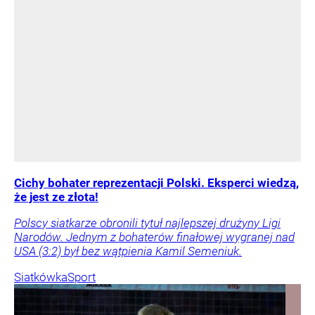
Cichy bohater reprezentacji Polski. Eksperci wiedzą,
że jest ze złota!
Polscy siatkarze obronili tytuł najlepszej drużyny Ligi
Narodów. Jednym z bohaterów finałowej wygranej nad
USA (3:2) był bez wątpienia Kamil Semeniuk.
Siatkówka
Sport