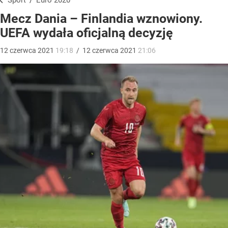
Sport
/
Euro 2020
Mecz Dania – Finlandia wznowiony.
UEFA wydała oficjalną decyzję
12
czerwca
2021
19:18
/
12
czerwca
2021
21:06