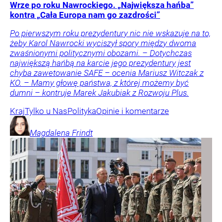
Wrze po roku Nawrockiego. „Największa hańba”
kontra „Cała Europa nam go zazdrości”
Po pierwszym roku prezydentury nic nie wskazuje na to,
żeby Karol Nawrocki wyciszył spory między dwoma
zwaśnionymi politycznymi obozami. – Dotychczas
największą hańbą na karcie jego prezydentury jest
chyba zawetowanie SAFE – ocenia Mariusz Witczak z
KO. – Mamy głowę państwa, z której możemy być
dumni – kontruje Marek Jakubiak z Rozwoju Plus.
Kraj
Tylko u Nas
Polityka
Opinie i komentarze
Magdalena
Frindt