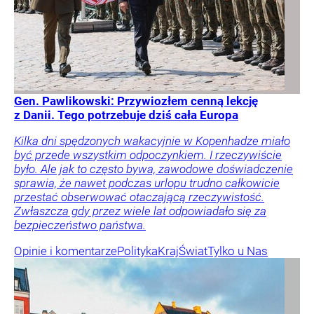
Gen. Pawlikowski: Przywiozłem cenną lekcję
z Danii. Tego potrzebuje dziś cała Europa
Kilka dni spędzonych wakacyjnie w Kopenhadze miało
być przede wszystkim odpoczynkiem. I rzeczywiście
było. Ale jak to często bywa, zawodowe doświadczenie
sprawia, że nawet podczas urlopu trudno całkowicie
przestać obserwować otaczającą rzeczywistość.
Zwłaszcza gdy przez wiele lat odpowiadało się za
bezpieczeństwo państwa.
Opinie i komentarze
Polityka
Kraj
Świat
Tylko u Nas