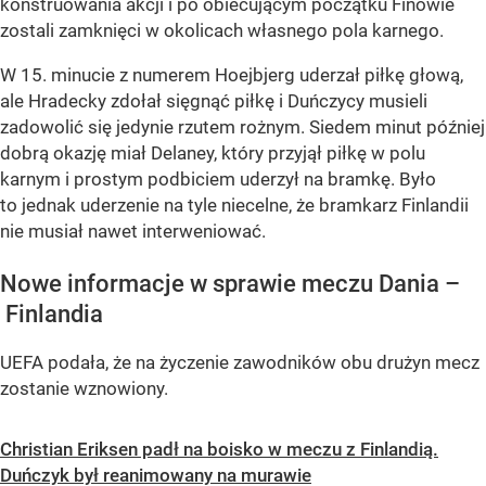
konstruowania akcji i po obiecującym początku Finowie
zostali zamknięci w okolicach własnego pola karnego.
W 15. minucie z numerem Hoejbjerg uderzał piłkę głową,
ale Hradecky zdołał sięgnąć piłkę i Duńczycy musieli
zadowolić się jedynie rzutem rożnym. Siedem minut później
dobrą okazję miał Delaney, który przyjął piłkę w polu
karnym i prostym podbiciem uderzył na bramkę. Było
to jednak uderzenie na tyle niecelne, że bramkarz Finlandii
nie musiał nawet interweniować.
Nowe informacje w sprawie meczu Dania –
Finlandia
UEFA podała, że na życzenie zawodników obu drużyn mecz
zostanie wznowiony.
Christian Eriksen padł na boisko w meczu z Finlandią.
Duńczyk był reanimowany na murawie