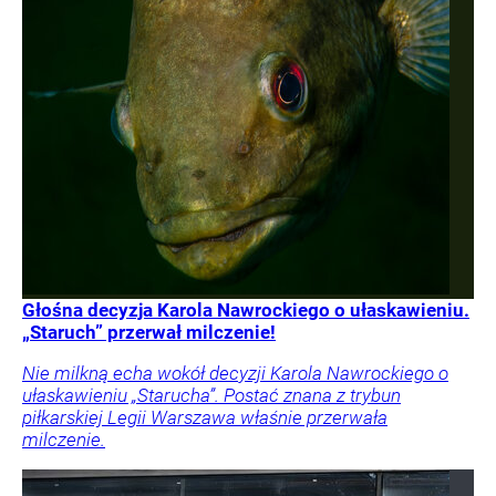
Głośna decyzja Karola Nawrockiego o ułaskawieniu.
„Staruch” przerwał milczenie!
Nie milkną echa wokół decyzji Karola Nawrockiego o
ułaskawieniu „Starucha”. Postać znana z trybun
piłkarskiej Legii Warszawa właśnie przerwała
milczenie.