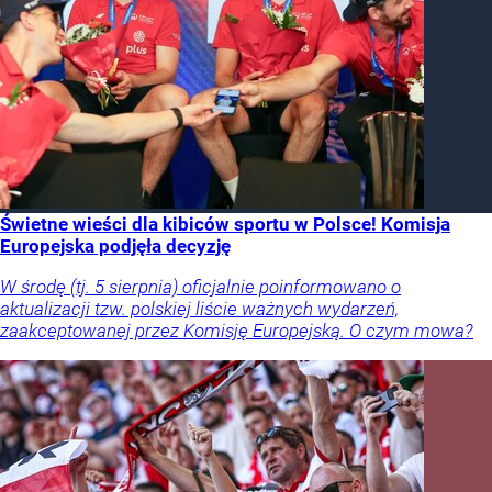
Świetne wieści dla kibiców sportu w Polsce! Komisja
Europejska podjęła decyzję
W środę (tj. 5 sierpnia) oficjalnie poinformowano o
aktualizacji tzw. polskiej liście ważnych wydarzeń,
zaakceptowanej przez Komisję Europejską. O czym mowa?