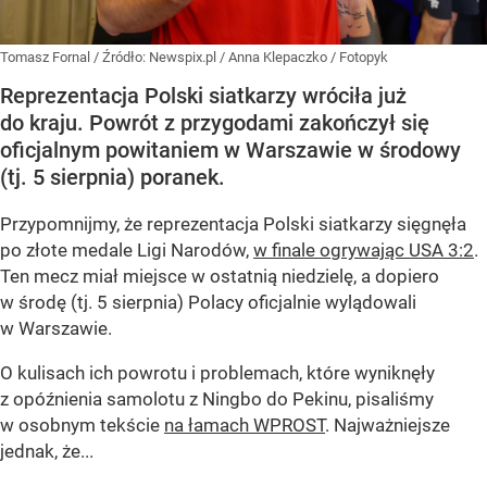
Tomasz Fornal
/ Źródło:
Newspix.pl
/
Anna Klepaczko / Fotopyk
Reprezentacja Polski siatkarzy wróciła już
do kraju. Powrót z przygodami zakończył się
oficjalnym powitaniem w Warszawie w środowy
(tj. 5 sierpnia) poranek.
Przypomnijmy, że reprezentacja Polski siatkarzy sięgnęła
po złote medale Ligi Narodów,
w finale ogrywając USA 3:2
.
Ten mecz miał miejsce w ostatnią niedzielę, a dopiero
w środę (tj. 5 sierpnia) Polacy oficjalnie wylądowali
w Warszawie.
O kulisach ich powrotu i problemach, które wyniknęły
z opóźnienia samolotu z Ningbo do Pekinu, pisaliśmy
w osobnym tekście
na łamach WPROST
. Najważniejsze
jednak, że...