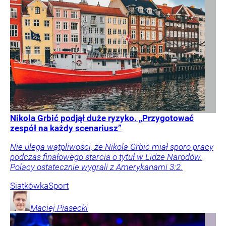
Nikola Grbić podjął duże ryzyko. „Przygotować
zespół na każdy scenariusz”
Nie ulega wątpliwości, że Nikola Grbić miał sporo pracy
podczas finałowego starcia o tytuł w Lidze Narodów.
Polacy ostatecznie wygrali z Amerykanami 3:2.
Siatkówka
Sport
Maciej
Piasecki