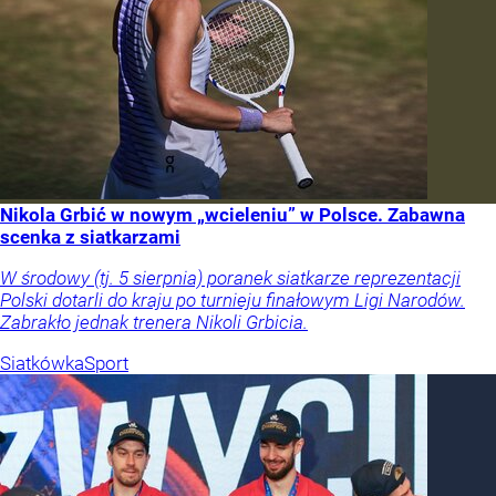
Nikola Grbić w nowym „wcieleniu” w Polsce. Zabawna
scenka z siatkarzami
W środowy (tj. 5 sierpnia) poranek siatkarze reprezentacji
Polski dotarli do kraju po turnieju finałowym Ligi Narodów.
Zabrakło jednak trenera Nikoli Grbicia.
Siatkówka
Sport