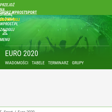
PRZEJDŹ
NA
SPORT WPROST
STRONĘ
GŁÓWNĄ
UBSKRYBUJ
WPROST.PL
ZALOGUJ
MENU
EURO 2020
WIADOMOŚCI
TABELE
TERMINARZ
GRUPY