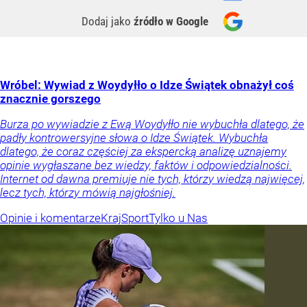
Dodaj jako
źródło w Google
Wróbel: Wywiad z Woydyłło o Idze Świątek obnażył coś
znacznie gorszego
Burza po wywiadzie z Ewą Woydyłło nie wybuchła dlatego, że
padły kontrowersyjne słowa o Idze Świątek. Wybuchła
dlatego, że coraz częściej za ekspercką analizę uznajemy
opinie wygłaszane bez wiedzy, faktów i odpowiedzialności.
Internet od dawna premiuje nie tych, którzy wiedzą najwięcej,
lecz tych, którzy mówią najgłośniej.
Opinie i komentarze
Kraj
Sport
Tylko u Nas