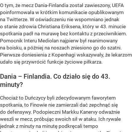
O tym, że mecz Dania-Finlandia został zawieszony, UEFA
poinformowała w krótkim komunikacie opublikowanym
na Twitterze. W oświadczeniu nie wspomniano jednak
o stanie zdrowia Christiana Eriksena, który w 43. minucie
spotkania padł na murawę bez kontaktu z przeciwnikiem.
Pomocnik Interu Mediolan najpierw był reanimowany
na boisku, a później na noszach zniesiono go do szatni.
Pierwsze doniesienia z Kopenhagi wskazywały, że lekarzom
udało się przywrócić funkcje życiowe piłkarza.
Dania – Finlandia. Co działo się do 43.
minuty?
Chociaż to Duńczycy byli zdecydowanym faworytem
spotkania, to Finowie nie zamierzali dać zepchnąć się
do defensywy. Podopieczni Markku Kanervy odważnie
weszli w mecz, próbując swoich sił w ataku. Ich rywale
jednak z minuty na minutę podkręcali tempo