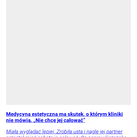
Medycyna estetyczna ma skutek, o którym kliniki
nie mówią. „Nie chcę jej całować”
Miała wyglądać lepiej. Zrobiła usta i nagle jej partner