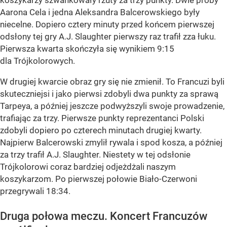
koszykarzy szwankowały rzuty za trzy punkty. Dwie próby
Aarona Cela i jedna Aleksandra Balcerowskiego były
niecelne. Dopiero cztery minuty przed końcem pierwszej
odsłony tej gry A.J. Slaughter pierwszy raz trafił zza łuku.
Pierwsza kwarta skończyła się wynikiem 9:15
dla Trójkolorowych.
W drugiej kwarcie obraz gry się nie zmienił. To Francuzi byli
skuteczniejsi i jako pierwsi zdobyli dwa punkty za sprawą
Tarpeya, a później jeszcze podwyższyli swoje prowadzenie,
trafiając za trzy. Pierwsze punkty reprezentanci Polski
zdobyli dopiero po czterech minutach drugiej kwarty.
Najpierw Balcerowski zmylił rywala i spod kosza, a później
za trzy trafił A.J. Slaughter. Niestety w tej odsłonie
Trójkolorowi coraz bardziej odjeżdżali naszym
koszykarzom. Po pierwszej połowie Biało-Czerwoni
przegrywali 18:34.
Druga połowa meczu. Koncert Francuzów