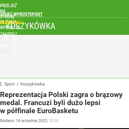
PRZEJDŹ
NA
SPORT WPROST
STRONĘ
GŁÓWNĄ
UBSKRYBUJ
KOSZYKÓWKA
WPROST.PL
ZALOGUJ
MENU
Sport
/
Koszykówka
Reprezentacja Polski zagra o brązowy
medal. Francuzi byli dużo lepsi
w półfinale EuroBasketu
Dodano:
16
września
2022
18:58