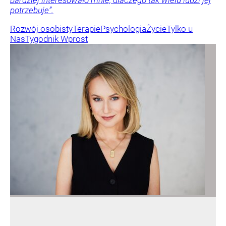
bardziej interesowało mnie, dlaczego tak wielu ludzi jej
potrzebuje”.
Rozwój osobisty
Terapie
Psychologia
Życie
Tylko u
Nas
Tygodnik Wprost