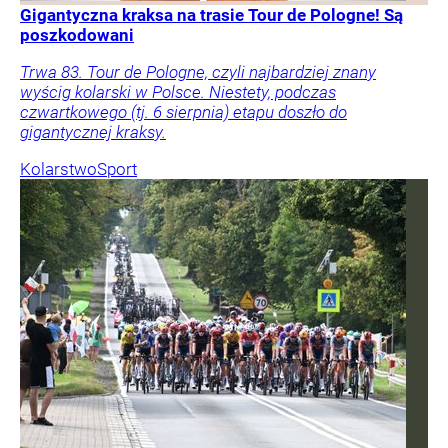
Gigantyczna kraksa na trasie Tour de Pologne! Są
poszkodowani
Trwa 83. Tour de Pologne, czyli najbardziej znany
wyścig kolarski w Polsce. Niestety, podczas
czwartkowego (tj. 6 sierpnia) etapu doszło do
gigantycznej kraksy.
Kolarstwo
Sport