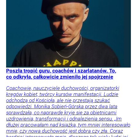
Poszła tropić guru, coachów i szarlatanów. To,
co odkryła, całkowicie zmieniło jej spojrzenie
Coachowie, nauczyciele duchowości, organizatorki
kręgów kobiet, twórcy kursów manifestacji. Ludzie
odchodzą od Kościoła, ale nie przestają szukać
odpowiedzi. Monika Sobień-Górska przez dwa lata
sprawdzała, co naprawdę kryje się za obietnicami
uzdrowienia, transformacji i odnalezienia sensu. „Im
dłużej pracowałam nad książką, tym mniej interesowało
mnie, czy nowa duchowość jest dobra czy zła. Coraz