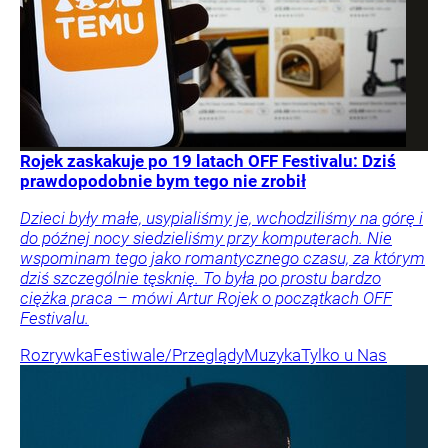
Rojek zaskakuje po 19 latach OFF Festivalu: Dziś
prawdopodobnie bym tego nie zrobił
Dzieci były małe, usypialiśmy je, wchodziliśmy na górę i
do późnej nocy siedzieliśmy przy komputerach. Nie
wspominam tego jako romantycznego czasu, za którym
dziś szczególnie tęsknię. To była po prostu bardzo
ciężka praca – mówi Artur Rojek o początkach OFF
Festivalu.
Rozrywka
Festiwale/Przeglądy
Muzyka
Tylko u Nas