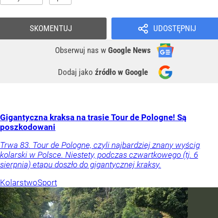
SKOMENTUJ
UDOSTĘPNIJ
Obserwuj nas
w
Google News
Dodaj jako
źródło w Google
Gigantyczna kraksa na trasie Tour de Pologne! Są
poszkodowani
Trwa 83. Tour de Pologne, czyli najbardziej znany wyścig
kolarski w Polsce. Niestety, podczas czwartkowego (tj. 6
sierpnia) etapu doszło do gigantycznej kraksy.
Kolarstwo
Sport