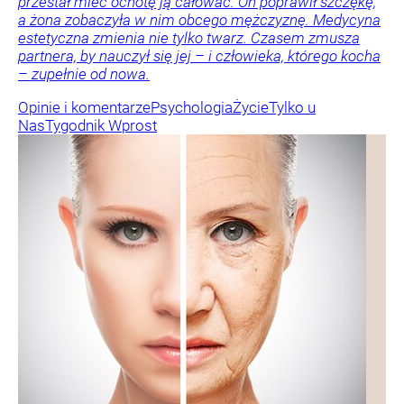
przestał mieć ochotę ją całować. On poprawił szczękę,
a żona zobaczyła w nim obcego mężczyznę. Medycyna
estetyczna zmienia nie tylko twarz. Czasem zmusza
partnera, by nauczył się jej – i człowieka, którego kocha
– zupełnie od nowa.
Opinie i komentarze
Psychologia
Życie
Tylko u
Nas
Tygodnik Wprost