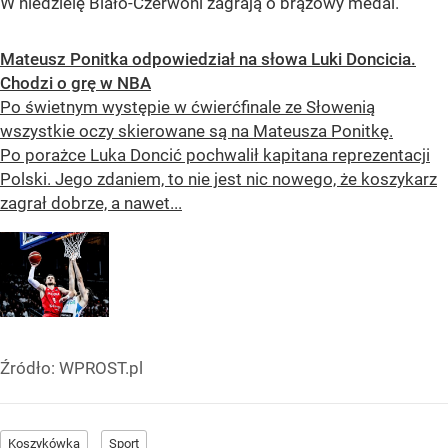
W niedzielę Biało-Czerwoni zagrają o brązowy medal.
Mateusz Ponitka odpowiedział na słowa Luki Doncicia.
Chodzi o grę w NBA
Po świetnym występie w ćwierćfinale ze Słowenią
wszystkie oczy skierowane są na Mateusza Ponitkę.
Po porażce Luka Doncić pochwalił kapitana reprezentacji
Polski. Jego zdaniem, to nie jest nic nowego, że koszykarz
zagrał dobrze, a nawet...
Źródło:
WPROST.pl
Koszykówka
Sport