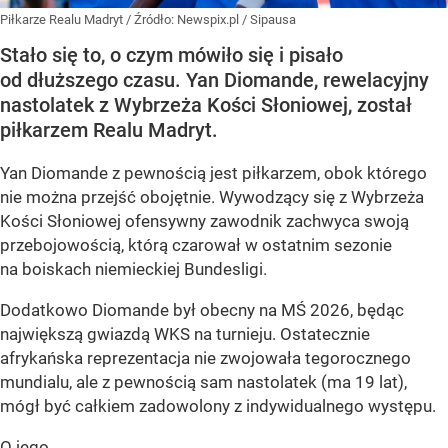
Piłkarze Realu Madryt
/ Źródło:
Newspix.pl
/
Sipausa
Stało się to, o czym mówiło się i pisało
od dłuższego czasu. Yan Diomande, rewelacyjny
nastolatek z Wybrzeża Kości Słoniowej, został
piłkarzem Realu Madryt.
Yan Diomande z pewnością jest piłkarzem, obok którego
nie można przejść obojętnie. Wywodzący się z Wybrzeża
Kości Słoniowej ofensywny zawodnik zachwyca swoją
przebojowością, którą czarował w ostatnim sezonie
na boiskach niemieckiej Bundesligi.
Dodatkowo Diomande był obecny na MŚ 2026, będąc
największą gwiazdą WKS na turnieju. Ostatecznie
afrykańska reprezentacja nie zwojowała tegorocznego
mundialu, ale z pewnością sam nastolatek (ma 19 lat),
mógł być całkiem zadowolony z indywidualnego występu.
O jego...