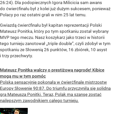
26:24). Dla podopiecznych Igora Milicicia sam awans
do ćwierćfinału był z kolei już dużym sukcesem, ponieważ
Polacy po raz ostatni grali w nim 25 lat temu.
Gwiazdą ćwierćfinału był kapitan reprezentacji Polski
Mateusz Ponitka, który po tym spotkaniu został wybrany
MVP tego meczu. Nasz koszykarz jako trzeci w historii
tego turnieju zanotował „triple double”, czyli zdobył w tym
spotkaniu ze Słowenią 26 punktów, 16 zbiórek, 10 asyst
i trzy przechwyty.
Mateusz Ponitka walczy o prestiżową nagrodę! Kibice
mogą mu w tym pomóc
Polska sensacyjnie pokonała w ćwierćfinale mistrzostw
Europy Słowenię 90:87. Do triumfu przyczyniła się solidna
gra Mateusza Ponitki. Teraz, Polak ma szansę zostać
najlepszym zawodnikiem całego turnieju.