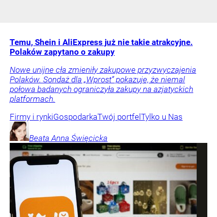
Temu, Shein i AliExpress już nie takie atrakcyjne.
Polaków zapytano o zakupy
Nowe unijne cła zmieniły zakupowe przyzwyczajenia
Polaków. Sondaż dla „Wprost” pokazuje, że niemal
połowa badanych ograniczyła zakupy na azjatyckich
platformach.
Firmy i rynki
Gospodarka
Twój portfel
Tylko u Nas
Beata Anna
Święcicka