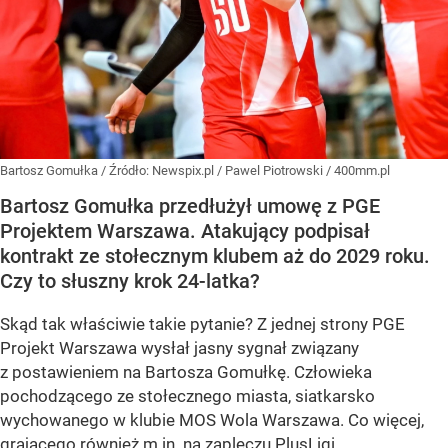
Bartosz Gomułka
/ Źródło:
Newspix.pl
/
Pawel Piotrowski / 400mm.pl
Bartosz Gomułka przedłużył umowę z PGE
Projektem Warszawa. Atakujący podpisał
kontrakt ze stołecznym klubem aż do 2029 roku.
Czy to słuszny krok 24-latka?
Skąd tak właściwie takie pytanie? Z jednej strony PGE
Projekt Warszawa wysłał jasny sygnał związany
z postawieniem na Bartosza Gomułkę. Człowieka
pochodzącego ze stołecznego miasta, siatkarsko
wychowanego w klubie MOS Wola Warszawa. Co więcej,
grającego również m.in. na zapleczu PlusLigi