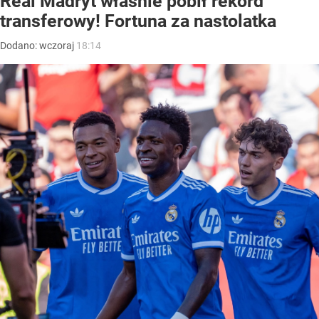
Real Madryt właśnie pobił rekord
transferowy! Fortuna za nastolatka
Dodano:
wczoraj
18:14