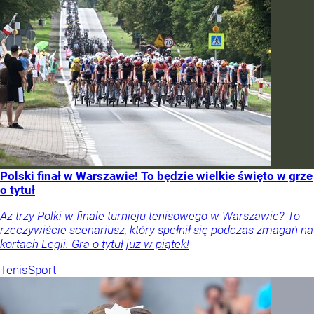
Polski finał w Warszawie! To będzie wielkie święto w grze
o tytuł
Aż trzy Polki w finale turnieju tenisowego w Warszawie? To
rzeczywiście scenariusz, który spełnił się podczas zmagań na
kortach Legii. Gra o tytuł już w piątek!
Tenis
Sport