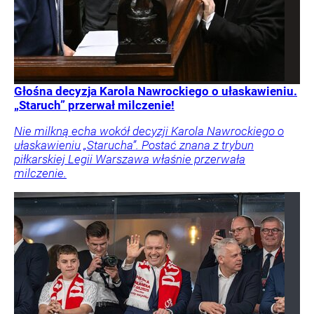
Głośna decyzja Karola Nawrockiego o ułaskawieniu.
„Staruch” przerwał milczenie!
Nie milkną echa wokół decyzji Karola Nawrockiego o
ułaskawieniu „Starucha”. Postać znana z trybun
piłkarskiej Legii Warszawa właśnie przerwała
milczenie.