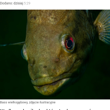
Dodano:
dzisiaj
5:29
Bass wielkogębowy, zdjęcie ilustracyjne