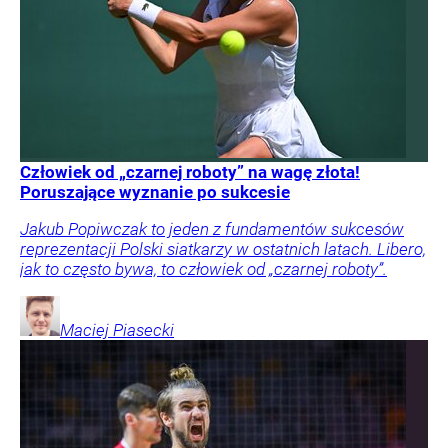
Człowiek od „czarnej roboty” na wagę złota!
Poruszające wyznanie po sukcesie
Jakub Popiwczak to jeden z fundamentów sukcesów
reprezentacji Polski siatkarzy w ostatnich latach. Libero,
jak to często bywa, to człowiek od „czarnej roboty”.
Maciej
Piasecki