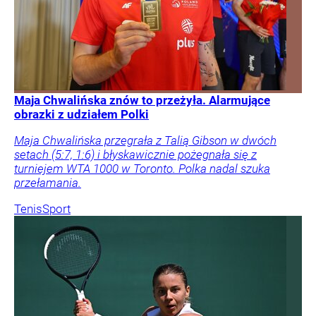
Maja Chwalińska znów to przeżyła. Alarmujące
obrazki z udziałem Polki
Maja Chwalińska przegrała z Talią Gibson w dwóch
setach (5:7, 1:6) i błyskawicznie pożegnała się z
turniejem WTA 1000 w Toronto. Polka nadal szuka
przełamania.
Tenis
Sport