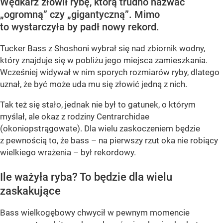
Wędkarz złowił rybę, którą trudno nazwać
„ogromną” czy „gigantyczną”. Mimo
to wystarczyła by padł nowy rekord.
Tucker Bass z Shoshoni
wybrał się nad zbiornik wodny,
który znajduje się w pobliżu jego miejsca zamieszkania.
Wcześniej widywał w nim sporych rozmiarów ryby, dlatego
uznał, że być może uda mu się złowić jedną z nich.
Tak też się stało, jednak nie był to gatunek, o którym
myślał, ale okaz z rodziny Centrarchidae
(okoniopstrągowate). Dla wielu zaskoczeniem będzie
z pewnością to, że bass – na pierwszy rzut oka nie robiący
wielkiego wrażenia – był rekordowy.
Ile ważyła ryba? To będzie dla wielu
zaskakujące
Bass wielkogębowy chwycił w pewnym momencie