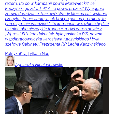
razem. Bo co w kampanii powie Morawiecki? Że
Kaczyński go zdradził? A co powie prezes? Wyciągnie
znowu doradzanie Tuskowi? Wtedy ktoś na sali wstanie
i zapyta: „Panie Jarku, a jak brał go pan na premiera, to
pan o tym nie wiedział?”. Ta kampania w rozbiciu będzie
dla nich obu niezwykle trudna – mówi w rozmowie z
„Wprost” Elżbieta Jakubiak, była posłanka PiS, dawna
współpracowniczka Jarosława Kaczyńskiego i była
szefowa Gabinetu Prezydenta RP Lecha Kaczyńskiego.
Polityka
Kraj
Tylko u Nas
Agnieszka
Niesłuchowska