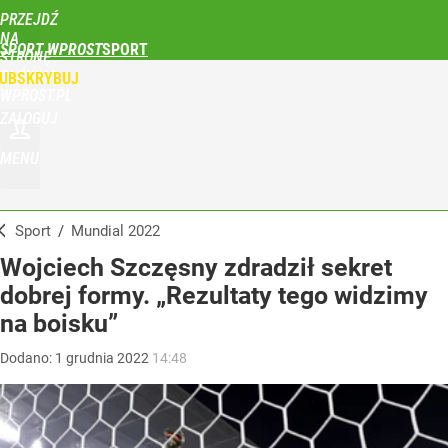
PRZEJDŹ
NA
SPORT WPROST
STRONĘ
GŁÓWNĄ
UBSKRYBUJ
WPROST.PL
ZALOGUJ
MENU
Sport
/
Mundial 2022
Wojciech Szczęsny zdradził sekret
dobrej formy. „Rezultaty tego widzimy
na boisku”
Dodano:
1
grudnia
2022
14:48