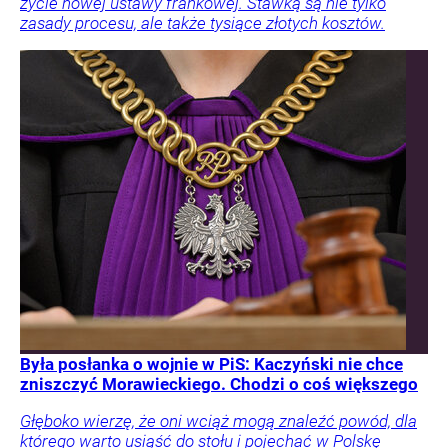
życie nowej ustawy frankowej. Stawką są nie tylko
zasady procesu, ale także tysiące złotych kosztów.
Była posłanka o wojnie w PiS: Kaczyński nie chce
zniszczyć Morawieckiego. Chodzi o coś większego
Głęboko wierzę, że oni wciąż mogą znaleźć powód, dla
którego warto usiąść do stołu i pojechać w Polskę