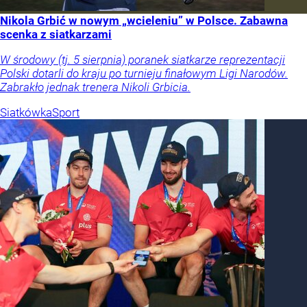
Nikola Grbić w nowym „wcieleniu” w Polsce. Zabawna
scenka z siatkarzami
W środowy (tj. 5 sierpnia) poranek siatkarze reprezentacji
Polski dotarli do kraju po turnieju finałowym Ligi Narodów.
Zabrakło jednak trenera Nikoli Grbicia.
Siatkówka
Sport