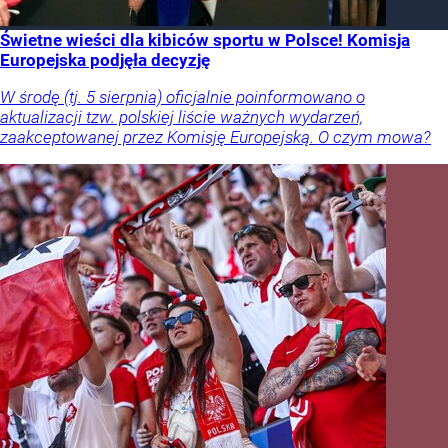
Świetne wieści dla kibiców sportu w Polsce! Komisja
Europejska podjęła decyzję
W środę (tj. 5 sierpnia) oficjalnie poinformowano o
aktualizacji tzw. polskiej liście ważnych wydarzeń,
zaakceptowanej przez Komisję Europejską. O czym mowa?