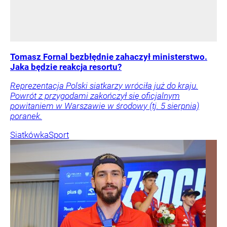
Tomasz Fornal bezbłędnie zahaczył ministerstwo.
Jaka będzie reakcja resortu?
Reprezentacja Polski siatkarzy wróciła już do kraju.
Powrót z przygodami zakończył się oficjalnym
powitaniem w Warszawie w środowy (tj. 5 sierpnia)
poranek.
Siatkówka
Sport