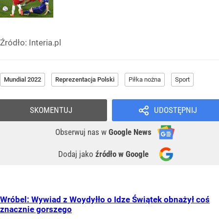
Źródło:
Interia.pl
Mundial 2022
Reprezentacja Polski
Piłka nożna
Sport
SKOMENTUJ
UDOSTĘPNIJ
Obserwuj nas
w
Google News
Dodaj jako
źródło w Google
Wróbel: Wywiad z Woydyłło o Idze Świątek obnażył coś
znacznie gorszego