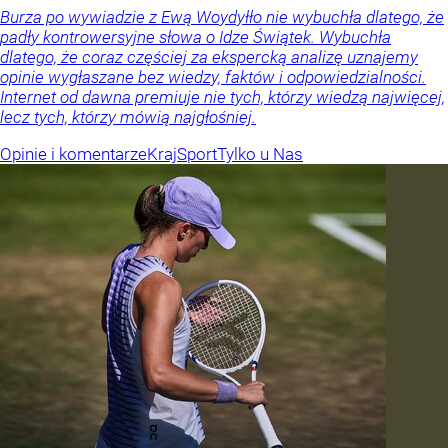
Burza po wywiadzie z Ewą Woydyłło nie wybuchła dlatego, że
padły kontrowersyjne słowa o Idze Świątek. Wybuchła
dlatego, że coraz częściej za ekspercką analizę uznajemy
opinie wygłaszane bez wiedzy, faktów i odpowiedzialności.
Internet od dawna premiuje nie tych, którzy wiedzą najwięcej,
lecz tych, którzy mówią najgłośniej.
Opinie i komentarze
Kraj
Sport
Tylko u Nas