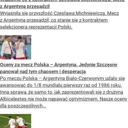
z Argentyną przesądził
Wyjaśniła się przyszłość Czesława Michniewicza. Mecz
z Argentyną przesądził, co stanie się z kontraktem
selekcjonera reprezentacji Polski.
Oceny za mecz Polska – Argentyna. Jedynie Szczęsny
panował nad tym chaosem i desperacją
Po meczu Polska – Argentyna Biało-Czerwonym udało się
awansować do 1/8 mundialu pierwszy raz od 1986 roku.
Inna sprawa, że samo to, jak zaprezentowali się z drużyną
Albicelestes nie może napawać optymizmem. Nasze oceny
dla poszczególnych...