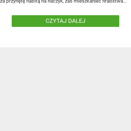
za przynętę nabitą na haczyk, zaś mieszkaniec hrabstwa...
CZYTAJ DALEJ