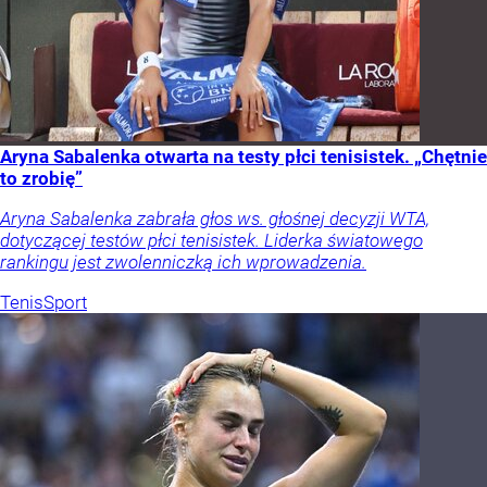
Aryna Sabalenka otwarta na testy płci tenisistek. „Chętnie
to zrobię”
Aryna Sabalenka zabrała głos ws. głośnej decyzji WTA,
dotyczącej testów płci tenisistek. Liderka światowego
rankingu jest zwolenniczką ich wprowadzenia.
Tenis
Sport