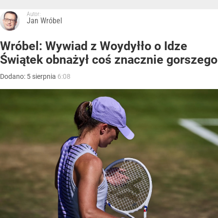
Autor:
Jan Wróbel
Wróbel: Wywiad z Woydyłło o Idze
Świątek obnażył coś znacznie gorszego
Dodano:
5
sierpnia
6:08