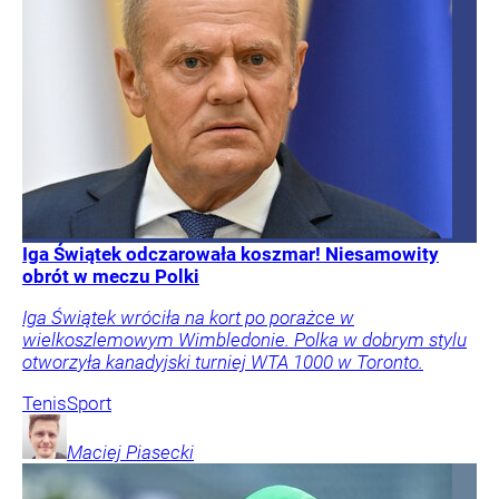
Iga Świątek odczarowała koszmar! Niesamowity
obrót w meczu Polki
Iga Świątek wróciła na kort po porażce w
wielkoszlemowym Wimbledonie. Polka w dobrym stylu
otworzyła kanadyjski turniej WTA 1000 w Toronto.
Tenis
Sport
Maciej
Piasecki