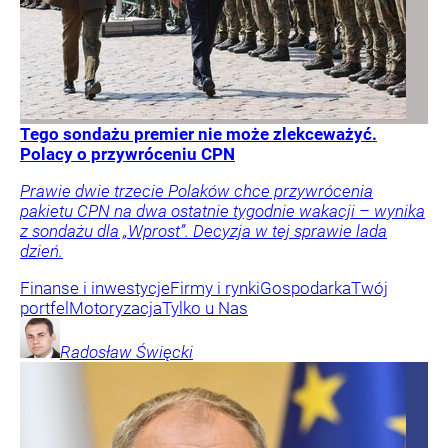
Tego sondażu premier nie może zlekceważyć.
Polacy o przywróceniu CPN
Prawie dwie trzecie Polaków chce przywrócenia
pakietu CPN na dwa ostatnie tygodnie wakacji – wynika
z sondażu dla „Wprost”. Decyzja w tej sprawie lada
dzień.
Finanse i inwestycje
Firmy i rynki
Gospodarka
Twój
portfel
Motoryzacja
Tylko u Nas
Radosław
Święcki