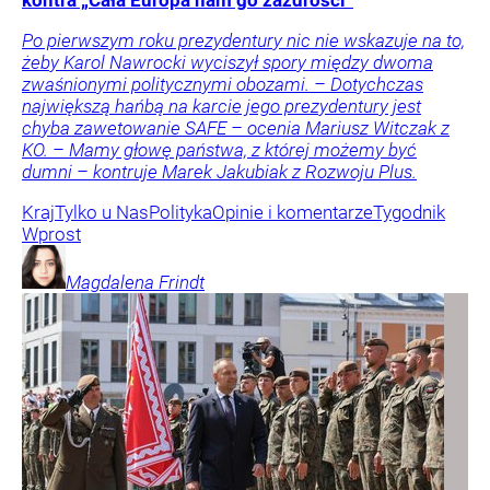
kontra „Cała Europa nam go zazdrości”
Po pierwszym roku prezydentury nic nie wskazuje na to,
żeby Karol Nawrocki wyciszył spory między dwoma
zwaśnionymi politycznymi obozami. – Dotychczas
największą hańbą na karcie jego prezydentury jest
chyba zawetowanie SAFE – ocenia Mariusz Witczak z
KO. – Mamy głowę państwa, z której możemy być
dumni – kontruje Marek Jakubiak z Rozwoju Plus.
Kraj
Tylko u Nas
Polityka
Opinie i komentarze
Tygodnik
Wprost
Magdalena
Frindt