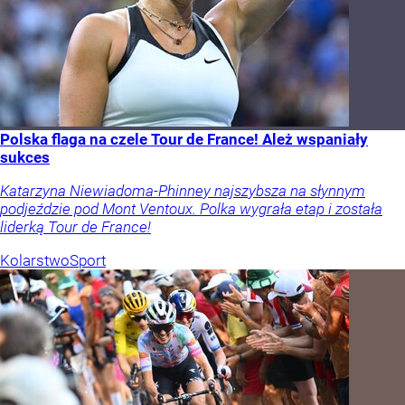
Polska flaga na czele Tour de France! Ależ wspaniały
sukces
Katarzyna Niewiadoma-Phinney najszybsza na słynnym
podjeździe pod Mont Ventoux. Polka wygrała etap i została
liderką Tour de France!
Kolarstwo
Sport