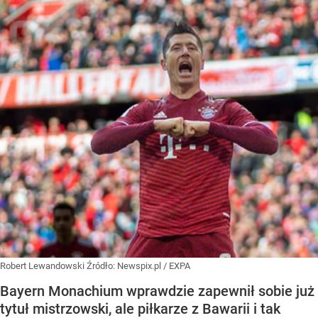
Robert Lewandowski
Źródło:
Newspix.pl
/
EXPA
Bayern Monachium wprawdzie zapewnił sobie już
tytuł mistrzowski, ale piłkarze z Bawarii i tak