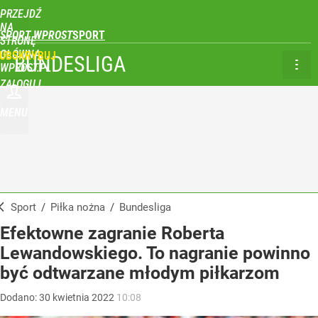
PRZEJDŹ
NA
SPORT WPROST
STRONĘ
GŁÓWNĄ
UBSKRYBUJ
BUNDESLIGA
WPROST.PL
ZALOGUJ
MENU
Sport
/
Piłka nożna
/
Bundesliga
Efektowne zagranie Roberta
Lewandowskiego. To nagranie powinno
być odtwarzane młodym piłkarzom
Dodano:
30
kwietnia
2022
10:08