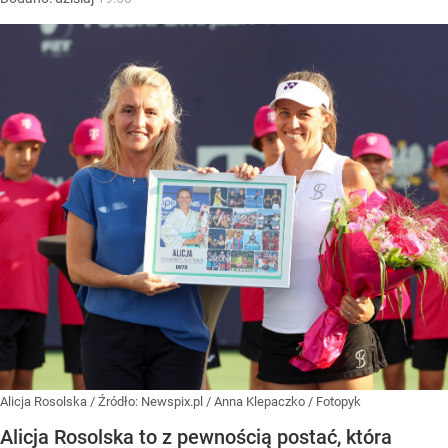
Alicja Rosolska
/ Źródło:
Newspix.pl
/
Anna Klepaczko / Fotopyk
Alicja Rosolska to z pewnością postać, która