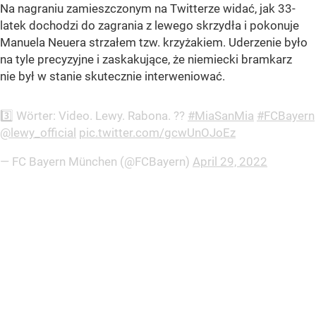
Na nagraniu zamieszczonym na Twitterze widać, jak 33-
latek dochodzi do zagrania z lewego skrzydła i pokonuje
Manuela Neuera strzałem tzw. krzyżakiem. Uderzenie było
na tyle precyzyjne i zaskakujące, że niemiecki bramkarz
nie był w stanie skutecznie interweniować.
3️⃣ Wörter: Video. Lewy. Rabona. ??
#MiaSanMia
#FCBayern
@lewy_official
pic.twitter.com/gcwUnOJoEz
— FC Bayern München (@FCBayern)
April 29, 2022