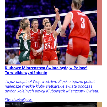
Klubowe Mistrzostwa Świata będą w Polsce!
To wielkie wyróżnienie
To już oficjalne! Województwo Śląskie będzie gościć
najlepsze męskie kluby siatkarskie świata podczas
dwóch kolejnych edycji Klubowych Mistrzostw Świata.
Siatkówka
Sport