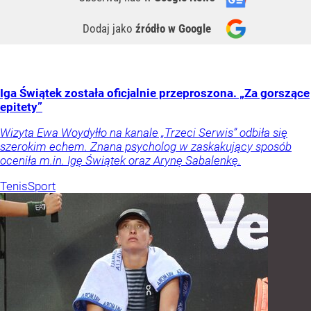
Dodaj jako
źródło w Google
Iga Świątek została oficjalnie przeproszona. „Za gorszące
epitety”
Wizyta Ewa Woydyłło na kanale „Trzeci Serwis” odbiła się
szerokim echem. Znana psycholog w zaskakujący sposób
oceniła m.in. Igę Świątek oraz Arynę Sabalenkę.
Tenis
Sport