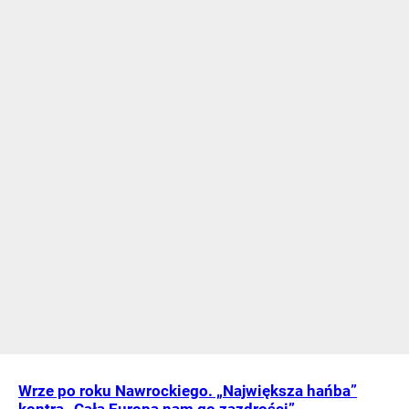
Wrze po roku Nawrockiego. „Największa hańba”