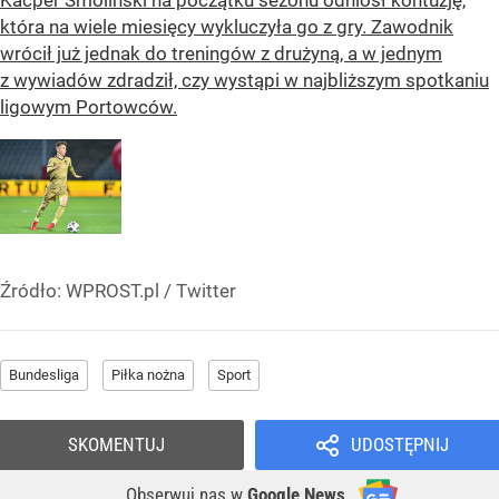
Kacper Smoliński na początku sezonu odniósł kontuzję,
która na wiele miesięcy wykluczyła go z gry. Zawodnik
wrócił już jednak do treningów z drużyną, a w jednym
z wywiadów zdradził, czy wystąpi w najbliższym spotkaniu
ligowym Portowców.
Źródło:
WPROST.pl
/
Twitter
Bundesliga
Piłka nożna
Sport
SKOMENTUJ
UDOSTĘPNIJ
Obserwuj nas
w
Google News