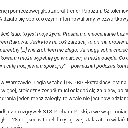
cji pomeczowej głos zabrał trener Papszun. Szkoleniowie
 A działo się sporo, o czym informowaliśmy w czwartkow
ć klub, to jest moje życie. Prosiłem o nieocenianie bez wi
nerem Rakowa. Jeśli ktoś mi coś zarzuca, to on ma problem
parentny […] Nie zrobiłem nic złego. Ja mogę sobie chcieć
kowem i może wypełnię go w całości, a może odejdę. Co d
em całą noc, jestem spokojny” – powiedział podczas konf
o w Warszawie. Legia w tabeli PKO BP Ekstraklasy jest na
o więcej, stołeczny zespół musi oglądać się za plecy, b
egrania jeden mecz zaległy, to wcale nie jest powiedzia
dł już z rozgrywek STS Pucharu Polski, a we wspomniane
egłe… 28 miejsce w tabeli fazy ligowej. Jak zatem widać,
m sezonie.