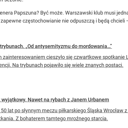
trenera Papszuna? Być może. Warszawski klub musi jed
 zapewne częstochowianie nie odpuszczą i będą chcieli 
a trybunach. „Od antysemityzmu do mordowania…”
 zainteresowaniem cieszyło się czwartkowe spotkanie L
ncji. Na trybunach pojawiło się wiele znanych postaci.
ek wyjątkowy. Nawet na rybach z Janem Urbanem
50 lat po słynnym meczu piłkarskiego Śląska Wrocław z 
tkania. Z bohaterem tamtego mroźnego starcia.