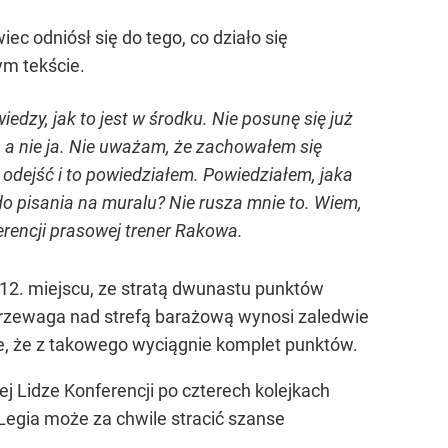
c odniósł się do tego, co działo się
ym tekście.
edzy, jak to jest w środku. Nie posunę się już
, a nie ja. Nie uważam, że zachowałem się
 odejść i to powiedziałem. Powiedziałem, jaka
o pisania na muralu? Nie rusza mnie to. Wiem,
erencji prasowej trener Rakowa.
 12. miejscu, ze stratą dwunastu punktów
o przewaga nad strefą barażową wynosi zaledwie
ne, że z takowego wyciągnie komplet punktów.
j Lidze Konferencji po czterech kolejkach
 Legia może za chwile stracić szanse