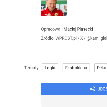
Opracował:
Maciej Piasecki
Źródło:
WPROST.pl
/
X / @kamilgle
Legia
Ekstraklasa
Piłka
UDO