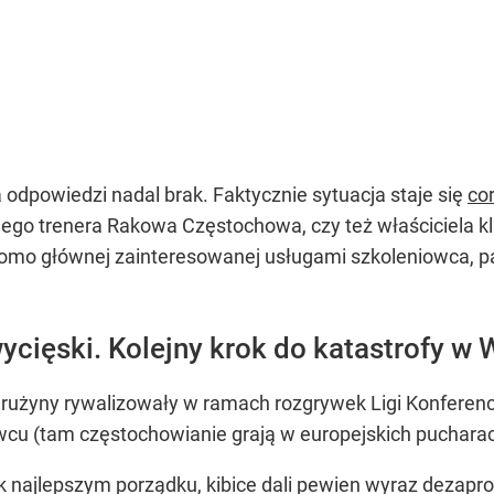
 odpowiedzi nadal brak. Faktycznie sytuacja staje się
cor
ego trenera Rakowa Częstochowa, czy też właściciela klu
omo głównej zainteresowanej usługami szkoleniowca, pa
ięski. Kolejny krok do katastrofy w 
 drużyny rywalizowały w ramach rozgrywek Ligi Konferencj
u (tam częstochowianie grają w europejskich pucharac
k najlepszym porządku, kibice dali pewien wyraz dezap