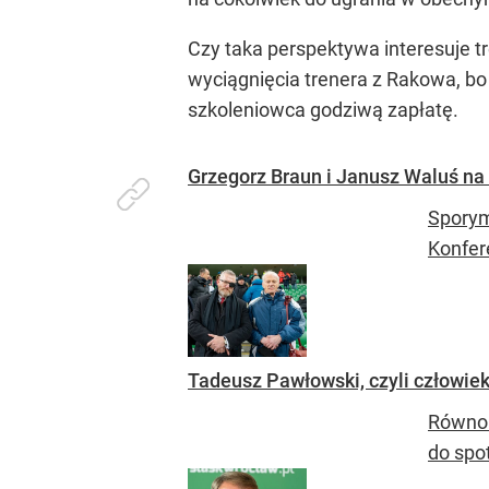
Czy taka perspektywa interesuje 
wyciągnięcia trenera z Rakowa, bo
szkoleniowca godziwą zapłatę.
Grzegorz Braun i Janusz Waluś n
Sporym
Konfere
Tadeusz Pawłowski, czyli człowi
Równo 
do spo