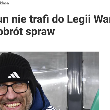
aklasa
 nie trafi do Legii W
obrót spraw