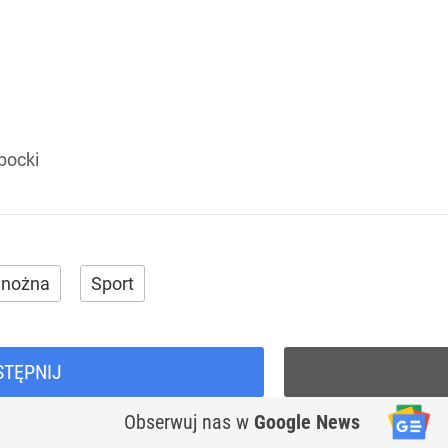
bocki
 nożna
Sport
STĘPNIJ
Obserwuj nas
w
Google News