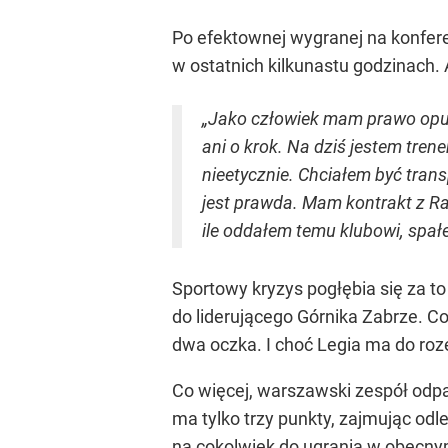
Po efektownej wygranej na konferen
w ostatnich kilkunastu godzinach.
„Jako człowiek mam prawo opuści
ani o krok. Na dziś jestem tre
nieetycznie. Chciałem być trans
jest prawda. Mam kontrakt z Ra
ile oddałem temu klubowi, spał
Sportowy kryzys pogłębia się za t
do liderującego Górnika Zabrze. C
dwa oczka. I choć Legia ma do roz
Co więcej, warszawski zespół odpa
ma tylko trzy punkty, zajmując odl
na cokolwiek do ugrania w obecny