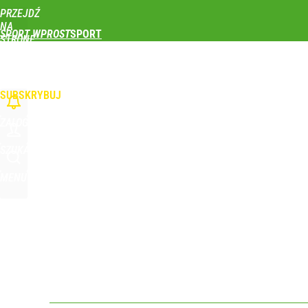
PRZEJDŹ
Udostępnij
0
Skomentuj
NA
SPORT WPROST
STRONĘ
GŁÓWNĄ
PIŁKA NOŻNA
SIATKÓWKA
TENIS
LEKKOATLETYKA
SKOKI NARCIAR
WPROST.PL
SUBSKRYBUJ
ZALOGUJ
SZUKAJ
MENU