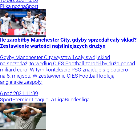
18
paź
2021
8:20
Piłka nożna
Sport
Ile zarobiłby Manchester City, gdyby sprzedał cały skład?
Zestawienie wartości najsilniejszych drużyn
Gdyby Manchester City wystawił cały swój skład
na sprzedaż, to według CIES Football zarobił by dużo ponad
miliard euro. W tym kontekście PSG znajduje się dopiero
na 8. miejscu. W zestawieniu CIES Football królują
angielskie zespoły.
6
paź
2021
11:39
Sport
Premier League
La Liga
Bundesliga