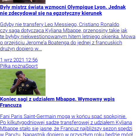
Były mistrz świata wzmocni Olympique Lyon. Jednak
nie zdecydował się na egzotyczny kierunek
Gdyby nie transfery Leo Messiego, Cristiano Ronaldo
czy saga dotycząca Kyliana Mbappe, przenosiny takie jak
te byłyby niekwestionowanym hitem letniego okienka. Mowa
o przejściu Jerome’a Boatenga do jednej z francuskich
drużyn dopiero w...
1
wrz
2021
12:56
Piłka nożna
Sport
Koniec sagi z udziałem Mbappe. Wymowny wpis
Francuza
Fani Paris Saint-Germain mogą w końcu spać spokojnie.
Po kilkutygodniowej sadze transferowej z udziałem Kyliana
Mbappe stało się jasne, że Francuz najbliższy sezon spędzi
w Paryżu. Napastnik dopiero w przyszłym roku będzie mógł