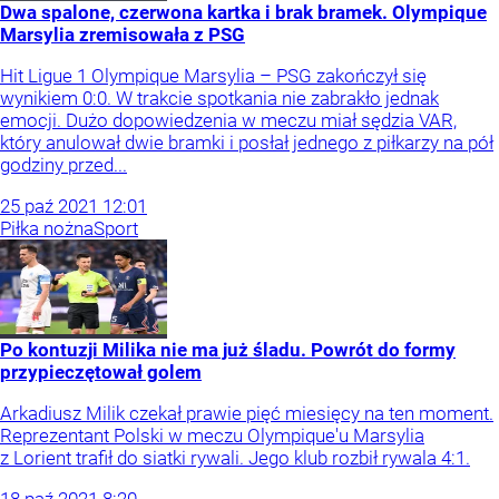
Dwa spalone, czerwona kartka i brak bramek. Olympique
Marsylia zremisowała z PSG
Hit Ligue 1 Olympique Marsylia – PSG zakończył się
wynikiem 0:0. W trakcie spotkania nie zabrakło jednak
emocji. Dużo dopowiedzenia w meczu miał sędzia VAR,
który anulował dwie bramki i posłał jednego z piłkarzy na pół
godziny przed...
25
paź
2021
12:01
Piłka nożna
Sport
Po kontuzji Milika nie ma już śladu. Powrót do formy
przypieczętował golem
Arkadiusz Milik czekał prawie pięć miesięcy na ten moment.
Reprezentant Polski w meczu Olympique'u Marsylia
z Lorient trafił do siatki rywali. Jego klub rozbił rywala 4:1.