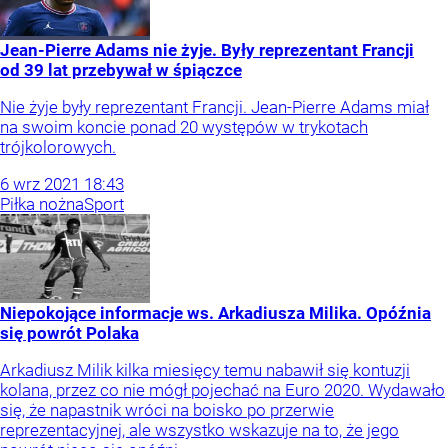
Jean-Pierre Adams nie żyje. Były reprezentant Francji
od 39 lat przebywał w śpiączce
Nie żyje były reprezentant Francji. Jean-Pierre Adams miał
na swoim koncie ponad 20 występów w trykotach
trójkolorowych.
6
wrz
2021
18:43
Piłka nożna
Sport
Niepokojące informacje ws. Arkadiusza Milika. Opóźnia
się powrót Polaka
Arkadiusz Milik kilka miesięcy temu nabawił się kontuzji
kolana, przez co nie mógł pojechać na Euro 2020. Wydawało
się, że napastnik wróci na boisko po przerwie
reprezentacyjnej, ale wszystko wskazuje na to, że jego