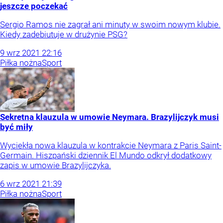
jeszcze poczekać
Sergio Ramos nie zagrał ani minuty w swoim nowym klubie.
Kiedy zadebiutuje w drużynie PSG?
9
wrz
2021
22:16
Piłka nożna
Sport
Sekretna klauzula w umowie Neymara. Brazylijczyk musi
być miły
Wyciekła nowa klauzula w kontrakcie Neymara z Paris Saint-
Germain. Hiszpański dziennik El Mundo odkrył dodatkowy
zapis w umowie Brazylijczyka.
6
wrz
2021
21:39
Piłka nożna
Sport