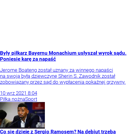
Były piłkarz Bayernu Monachium usłyszał wyrok sądu.
Poniesie karę za napaść
Jerome Boateng został uznany za winnego napaści
na swoją byłą dziewczynę Sherin S. Zawodnik został
zobowiązany przez sąd do wypłacenia pokaźnej grzywny.
10
wrz
2021
8:04
Piłka nożna
Sport
Co się dzieje z Sergio Ramosem? Na debiut trzeba