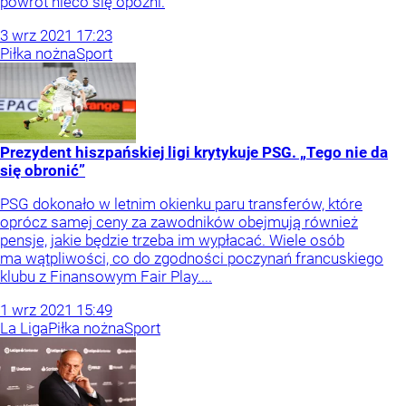
powrót nieco się opóźni.
3
wrz
2021
17:23
Piłka nożna
Sport
Prezydent hiszpańskiej ligi krytykuje PSG. „Tego nie da
się obronić”
PSG dokonało w letnim okienku paru transferów, które
oprócz samej ceny za zawodników obejmują również
pensje, jakie będzie trzeba im wypłacać. Wiele osób
ma wątpliwości, co do zgodności poczynań francuskiego
klubu z Finansowym Fair Play....
1
wrz
2021
15:49
La Liga
Piłka nożna
Sport