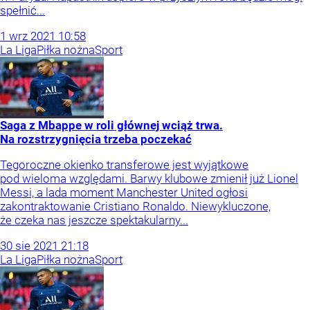
spełnić...
1
wrz
2021
10:58
La Liga
Piłka nożna
Sport
Saga z Mbappe w roli głównej wciąż trwa.
Na rozstrzygnięcia trzeba poczekać
Tegoroczne okienko transferowe jest wyjątkowe
pod wieloma względami. Barwy klubowe zmienił już Lionel
Messi, a lada moment Manchester United ogłosi
zakontraktowanie Cristiano Ronaldo. Niewykluczone,
że czeka nas jeszcze spektakularny...
30
sie
2021
21:18
La Liga
Piłka nożna
Sport