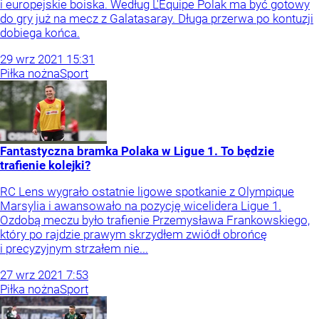
i europejskie boiska. Według L'Equipe Polak ma być gotowy
do gry już na mecz z Galatasaray. Długa przerwa po kontuzji
dobiega końca.
29
wrz
2021
15:31
Piłka nożna
Sport
Fantastyczna bramka Polaka w Ligue 1. To będzie
trafienie kolejki?
RC Lens wygrało ostatnie ligowe spotkanie z Olympique
Marsylia i awansowało na pozycję wicelidera Ligue 1.
Ozdobą meczu było trafienie Przemysława Frankowskiego,
który po rajdzie prawym skrzydłem zwiódł obrońcę
i precyzyjnym strzałem nie...
27
wrz
2021
7:53
Piłka nożna
Sport