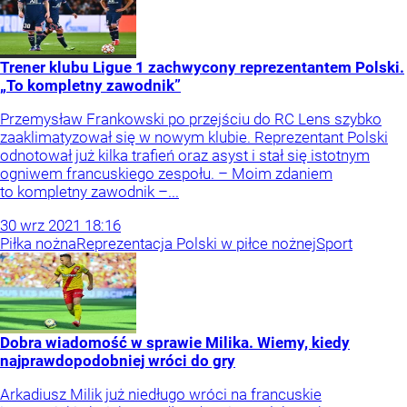
Trener klubu Ligue 1 zachwycony reprezentantem Polski.
„To kompletny zawodnik”
Przemysław Frankowski po przejściu do RC Lens szybko
zaaklimatyzował się w nowym klubie. Reprezentant Polski
odnotował już kilka trafień oraz asyst i stał się istotnym
ogniwem francuskiego zespołu. – Moim zdaniem
to kompletny zawodnik –...
30
wrz
2021
18:16
Piłka nożna
Reprezentacja Polski w piłce nożnej
Sport
Dobra wiadomość w sprawie Milika. Wiemy, kiedy
najprawdopodobniej wróci do gry
Arkadiusz Milik już niedługo wróci na francuskie