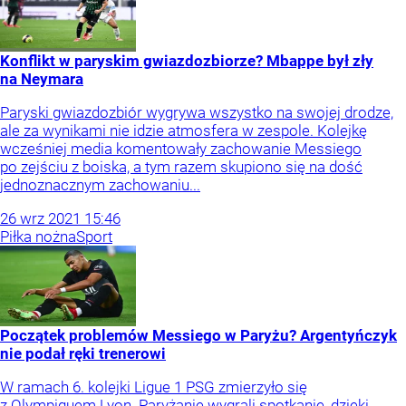
Konflikt w paryskim gwiazdozbiorze? Mbappe był zły
na Neymara
Paryski gwiazdozbiór wygrywa wszystko na swojej drodze,
ale za wynikami nie idzie atmosfera w zespole. Kolejkę
wcześniej media komentowały zachowanie Messiego
po zejściu z boiska, a tym razem skupiono się na dość
jednoznacznym zachowaniu...
26
wrz
2021
15:46
Piłka nożna
Sport
Początek problemów Messiego w Paryżu? Argentyńczyk
nie podał ręki trenerowi
W ramach 6. kolejki Ligue 1 PSG zmierzyło się
z Olympiquem Lyon. Paryżanie wygrali spotkanie, dzięki