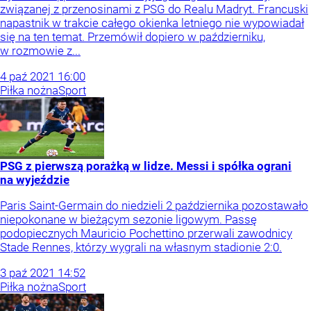
związanej z przenosinami z PSG do Realu Madryt. Francuski
napastnik w trakcie całego okienka letniego nie wypowiadał
się na ten temat. Przemówił dopiero w październiku,
w rozmowie z...
4
paź
2021
16:00
Piłka nożna
Sport
PSG z pierwszą porażką w lidze. Messi i spółka ograni
na wyjeździe
Paris Saint-Germain do niedzieli 2 października pozostawało
niepokonane w bieżącym sezonie ligowym. Passę
podopiecznych Mauricio Pochettino przerwali zawodnicy
Stade Rennes, którzy wygrali na własnym stadionie 2:0.
3
paź
2021
14:52
Piłka nożna
Sport