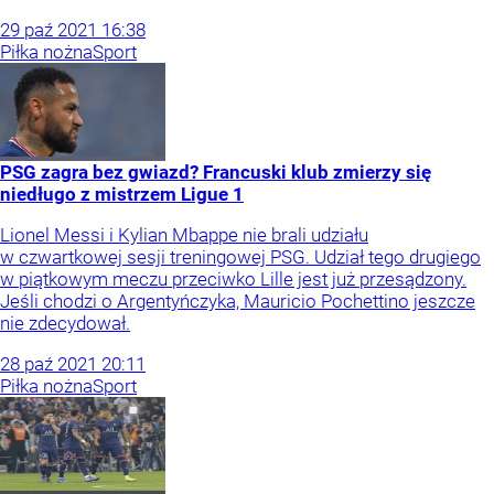
29
paź
2021
16:38
Piłka nożna
Sport
PSG zagra bez gwiazd? Francuski klub zmierzy się
niedługo z mistrzem Ligue 1
Lionel Messi i Kylian Mbappe nie brali udziału
w czwartkowej sesji treningowej PSG. Udział tego drugiego
w piątkowym meczu przeciwko Lille jest już przesądzony.
Jeśli chodzi o Argentyńczyka, Mauricio Pochettino jeszcze
nie zdecydował.
28
paź
2021
20:11
Piłka nożna
Sport