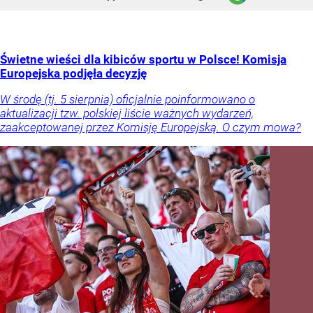
Świetne wieści dla kibiców sportu w Polsce! Komisja
Europejska podjęła decyzję
W środę (tj. 5 sierpnia) oficjalnie poinformowano o
aktualizacji tzw. polskiej liście ważnych wydarzeń,
zaakceptowanej przez Komisję Europejską. O czym mowa?