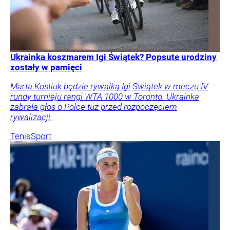
Ukrainka koszmarem Igi Świątek? Popsute urodziny
zostały w pamięci
Marta Kostiuk będzie rywalką Igi Świątek w meczu IV
rundy turnieju rangi WTA 1000 w Toronto. Ukrainka
zabrała głos o Polce tuż przed rozpoczęciem
rywalizacji.
Tenis
Sport