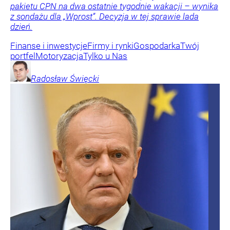
pakietu CPN na dwa ostatnie tygodnie wakacji – wynika
z sondażu dla „Wprost”. Decyzja w tej sprawie lada
dzień.
Finanse i inwestycje
Firmy i rynki
Gospodarka
Twój
portfel
Motoryzacja
Tylko u Nas
Radosław
Święcki