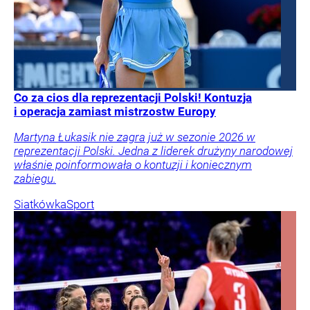
Co za cios dla reprezentacji Polski! Kontuzja
i operacja zamiast mistrzostw Europy
Martyna Łukasik nie zagra już w sezonie 2026 w
reprezentacji Polski. Jedna z liderek drużyny narodowej
właśnie poinformowała o kontuzji i koniecznym
zabiegu.
Siatkówka
Sport