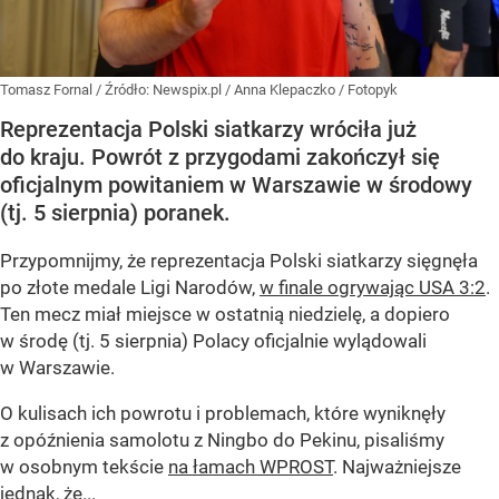
Tomasz Fornal
/ Źródło:
Newspix.pl
/
Anna Klepaczko / Fotopyk
Reprezentacja Polski siatkarzy wróciła już
do kraju. Powrót z przygodami zakończył się
oficjalnym powitaniem w Warszawie w środowy
(tj. 5 sierpnia) poranek.
Przypomnijmy, że reprezentacja Polski siatkarzy sięgnęła
po złote medale Ligi Narodów,
w finale ogrywając USA 3:2
.
Ten mecz miał miejsce w ostatnią niedzielę, a dopiero
w środę (tj. 5 sierpnia) Polacy oficjalnie wylądowali
w Warszawie.
O kulisach ich powrotu i problemach, które wyniknęły
z opóźnienia samolotu z Ningbo do Pekinu, pisaliśmy
w osobnym tekście
na łamach WPROST
. Najważniejsze
jednak, że...