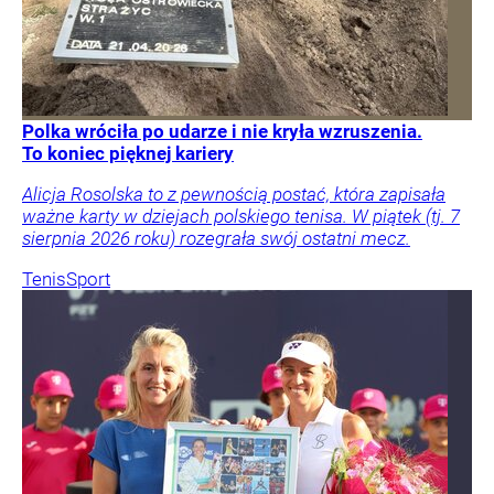
Polka wróciła po udarze i nie kryła wzruszenia.
To koniec pięknej kariery
Alicja Rosolska to z pewnością postać, która zapisała
ważne karty w dziejach polskiego tenisa. W piątek (tj. 7
sierpnia 2026 roku) rozegrała swój ostatni mecz.
Tenis
Sport