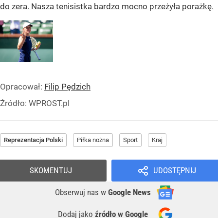
do zera. Nasza tenisistka bardzo mocno przeżyła porażkę.
Opracował:
Filip Pędzich
Źródło:
WPROST.pl
Reprezentacja Polski
Piłka nożna
Sport
Kraj
SKOMENTUJ
UDOSTĘPNIJ
Obserwuj nas
w
Google News
Dodaj jako
źródło w Google