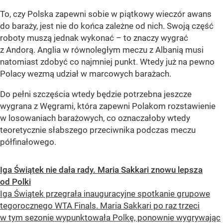
To, czy Polska zapewni sobie w piątkowy wieczór awans
do baraży, jest nie do końca zależne od nich. Swoją część
roboty muszą jednak wykonać – to znaczy wygrać
z Andorą. Anglia w równoległym meczu z Albanią musi
natomiast zdobyć co najmniej punkt. Wtedy już na pewno
Polacy wezmą udział w marcowych barażach.
Do pełni szczęścia wtedy będzie potrzebna jeszcze
wygrana z Węgrami, która zapewni Polakom rozstawienie
w losowaniach barażowych, co oznaczałoby wtedy
teoretycznie słabszego przeciwnika podczas meczu
półfinałowego.
Iga Świątek nie dała rady. Maria Sakkari znowu lepsza
od Polki
Iga Świątek przegrała inauguracyjne spotkanie grupowe
tegorocznego WTA Finals. Maria Sakkari po raz trzeci
w tym sezonie wypunktowała Polkę, ponownie wygrywając