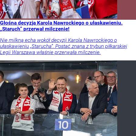
Głośna decyzja Karola Nawrockiego o ułaskawieniu.
„Staruch” przerwał milczenie!
Nie milkną echa wokół decyzji Karola Nawrockiego o
ułaskawieniu „Starucha”. Postać znana z trybun piłkarskiej
Legii Warszawa właśnie przerwała milczenie.