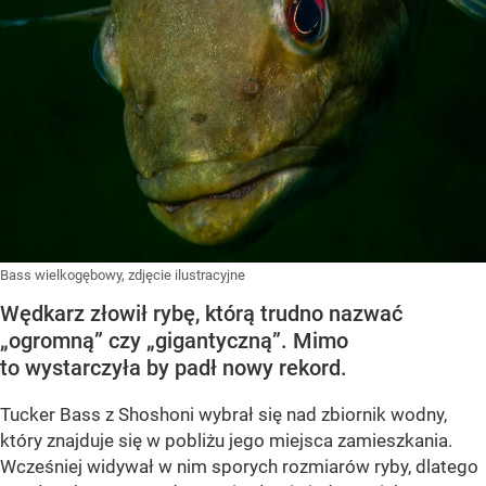
Bass wielkogębowy, zdjęcie ilustracyjne
Wędkarz złowił rybę, którą trudno nazwać
„ogromną” czy „gigantyczną”. Mimo
to wystarczyła by padł nowy rekord.
Tucker Bass z Shoshoni
wybrał się nad zbiornik wodny,
który znajduje się w pobliżu jego miejsca zamieszkania.
Wcześniej widywał w nim sporych rozmiarów ryby, dlatego