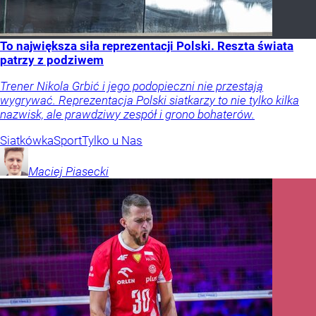
To największa siła reprezentacji Polski. Reszta świata
patrzy z podziwem
Trener Nikola Grbić i jego podopieczni nie przestają
wygrywać. Reprezentacja Polski siatkarzy to nie tylko kilka
nazwisk, ale prawdziwy zespół i grono bohaterów.
Siatkówka
Sport
Tylko u Nas
Maciej
Piasecki