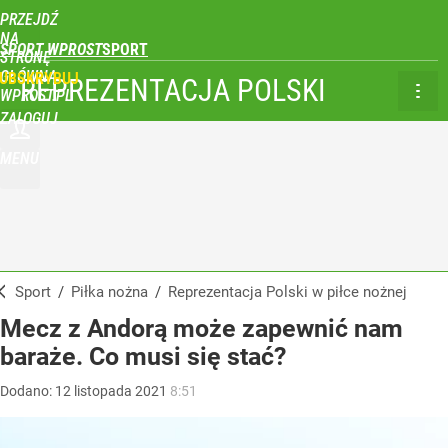
PRZEJDŹ
NA
SPORT WPROST
STRONĘ
GŁÓWNĄ
UBSKRYBUJ
REPREZENTACJA POLSKI
WPROST.PL
ZALOGUJ
MENU
Sport
/
Piłka nożna
/
Reprezentacja Polski w piłce nożnej
Mecz z Andorą może zapewnić nam
baraże. Co musi się stać?
Dodano:
12
listopada
2021
8:51