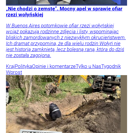
„Nie chodzi o zemstę”. Mocny apel w sprawie ofiar
rzezi wołyńskiej
W Buenos Aires potomkowie ofiar rzezi wołyńskiej
wciąż pokazują rodzinne zdjęcia i listy, wspominając
bliskich zamordowanych z niezwykłym okrucieństwem.
Ich dramat przypomina, że dla wielu rodzin Wołyń nie
jest historią zamkniętą, lecz bolesną raną, która do dziś
nie została zagojona.
Kraj
Polityka
Opinie i komentarze
Tylko u Nas
Tygodnik
Wprost