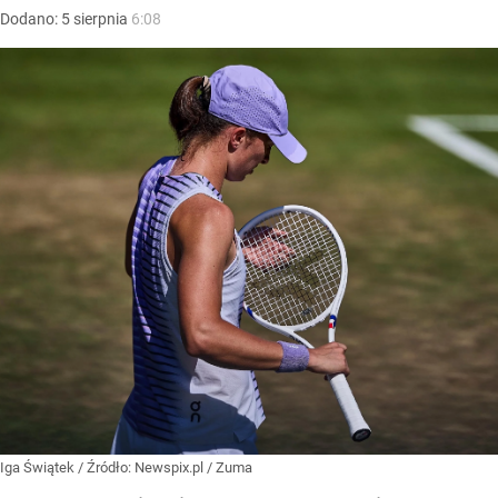
Dodano:
5
sierpnia
6:08
Iga Świątek
/ Źródło:
Newspix.pl
/
Zuma