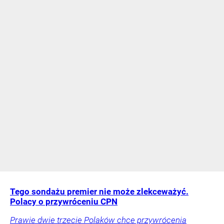
Tego sondażu premier nie może zlekceważyć.
Polacy o przywróceniu CPN
Prawie dwie trzecie Polaków chce przywrócenia