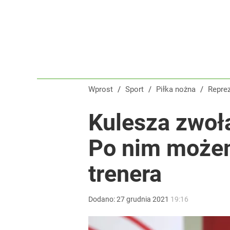
Wprost
/
Sport
/
Piłka nożna
/
Repre
Kulesza zwoł
Po nim może
trenera
Dodano:
27
grudnia
2021
19:16