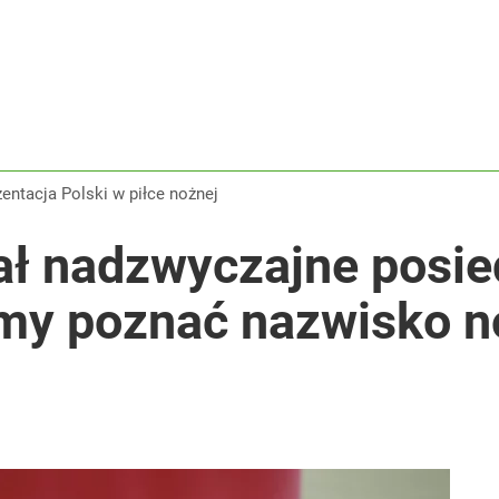
zentacja Polski w piłce nożnej
ał nadzwyczajne posi
my poznać nazwisko 