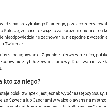
wadzenia brazylijskiego Flamengo, przez co zdecydował s
o Kuleszę, że chce rozwiązać za porozumieniem stron ko
nie nieodpowiedzialne zachowanie, niezgodne z wcześnie
na Twitterze.
riusze postępowani
a. Zgodnie z pierwszym z nich, polsk
kodowanie z tytułu zerwania umowy. Drugi wariant zakł
b.
a kto za niego?
aje polski związek, jest jednak wybór następcy Sousy. 
ię ze Szwecją lub Czechami w walce o awans na mistrzo
ię do spotkań, które zdecydują o „być albo nie być” kad