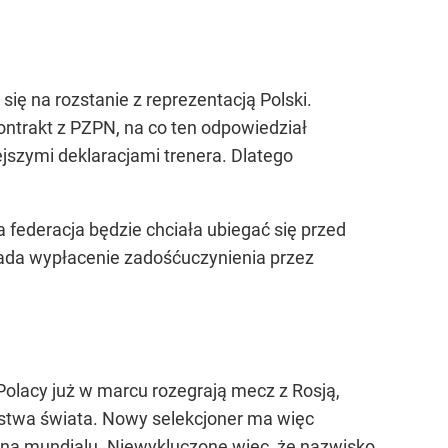
ię na rozstanie z reprezentacją Polski.
ntrakt z PZPN, na co ten odpowiedział
jszymi deklaracjami trenera. Dlatego
a federacja będzie chciała ubiegać się przed
ada wypłacenie zadośćuczynienia przez
Polacy już w marcu rozegrają mecz z Rosją,
stwa świata. Nowy selekcjoner ma więc
ry na mundialu. Niewykluczone więc, że nazwisko