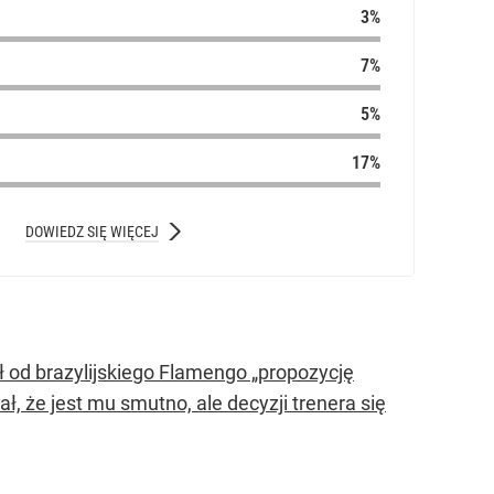
DOWIEDZ SIĘ WIĘCEJ
ł od brazylijskiego Flamengo „propozycję
, że jest mu smutno, ale decyzji trenera się