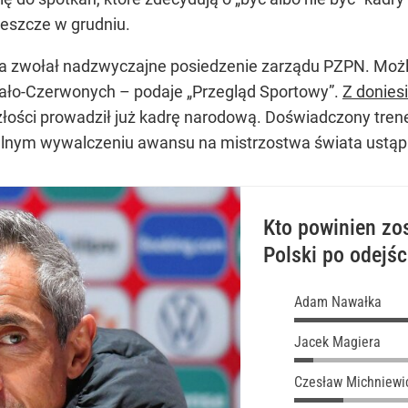
eszcze w grudniu.
ia zwołał nadzwyczajne posiedzenie zarządu PZPN. Możl
ało-Czerwonych – podaje „Przegląd Sportowy”.
Z donies
złości prowadził już kadrę narodową. Doświadczony trener
lnym wywalczeniu awansu na mistrzostwa świata ustąpi
Kto powinien zo
Polski po odejś
Adam Nawałka
Jacek Magiera
Czesław Michniewi