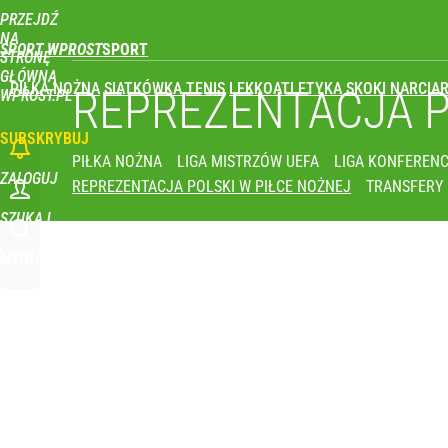
PRZEJDŹ
Udostępnij
0
Skomentuj
NA
SPORT WPROST
STRONĘ
GŁÓWNĄ
PIŁKA NOŻNA
SIATKÓWKA
TENIS
LEKKOATLETYKA
SKOKI NARCIAR
REPREZENTACJA 
WPROST.PL
SUBSKRYBUJ
PIŁKA NOŻNA
LIGA MISTRZÓW UEFA
LIGA KONFERENC
ZALOGUJ
REPREZENTACJA POLSKI W PIŁCE NOŻNEJ
TRANSFERY
SZUKAJ
MENU