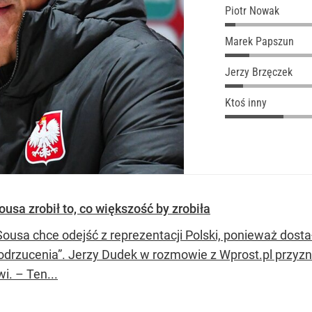
Piotr Nowak
Marek Papszun
Jerzy Brzęczek
Ktoś inny
usa zrobił to, co większość by zrobiła
Sousa chce odejść z reprezentacji Polski, ponieważ dosta
odrzucenia”. Jerzy Dudek w rozmowie z Wprost.pl przyznał
wi. – Ten...