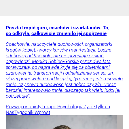
Poszła tropić guru, coachów i szarlatanów. To,
co odkryła, całkowicie zmieniło jej spojrzenie
Coachowie, nauczyciele duchowości, organizatorki
kręgów kobiet, twórcy kursów manifestacji. Ludzie
odchodzą od Kościoła, ale nie przestają szukać
odpowiedzi. Monika Sobień-Górska przez dwa lata
sprawdzała, co naprawdę kryje się za obietnicami
uzdrowienia, transformacji i odnalezienia sensu. „Im
dłużej pracowałam nad książką, tym mniej interesowało
mnie, czy nowa duchowość jest dobra czy zła. Coraz
bardziej interesowało mnie, dlaczego tak wielu ludzi jej
potrzebuje”.
Rozwój osobisty
Terapie
Psychologia
Życie
Tylko u
Nas
Tygodnik Wprost