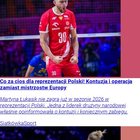
Co za cios dla reprezentacji Polski! Kontuzja i operacja
zamiast mistrzostw Europy
Martyna Łukasik nie zagra już w sezonie 2026 w
reprezentacji Polski. Jedna z liderek drużyny narodowej
właśnie poinformowała o kontuzji i koniecznym zabiegu.
Siatkówka
Sport