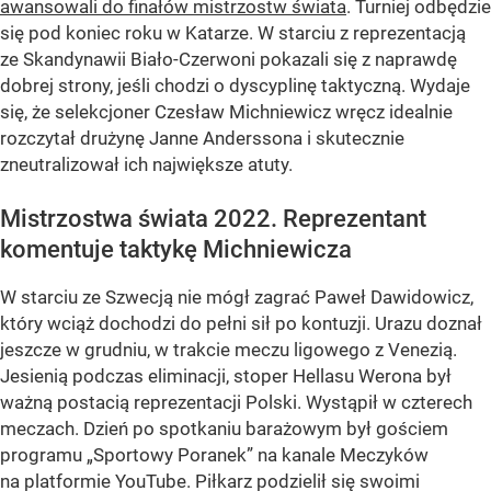
awansowali do finałów mistrzostw świata
. Turniej odbędzie
się pod koniec roku w Katarze. W starciu z reprezentacją
ze Skandynawii Biało-Czerwoni pokazali się z naprawdę
dobrej strony, jeśli chodzi o dyscyplinę taktyczną. Wydaje
się, że selekcjoner Czesław Michniewicz wręcz idealnie
rozczytał drużynę Janne Anderssona i skutecznie
zneutralizował ich największe atuty.
Mistrzostwa świata 2022. Reprezentant
komentuje taktykę Michniewicza
W starciu ze Szwecją nie mógł zagrać Paweł Dawidowicz,
który wciąż dochodzi do pełni sił po kontuzji. Urazu doznał
jeszcze w grudniu, w trakcie meczu ligowego z Venezią.
Jesienią podczas eliminacji, stoper Hellasu Werona był
ważną postacią reprezentacji Polski. Wystąpił w czterech
meczach. Dzień po spotkaniu barażowym był gościem
programu „Sportowy Poranek” na kanale Meczyków
na platformie YouTube. Piłkarz podzielił się swoimi