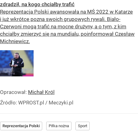
zdradził, na kogo chciałby trafić
Reprezentacja Polski awansowała na MŚ 2022 w Katarze
i już wkrótce pozna swoich grupowych rywali. Biało-
Czerwoni mogą trafić na mocne drużyny, a o tym, z kim
chciałby zmierzyć się na mundialu, poinformował Czesław
Michniewicz.
Opracował:
Michał Król
Źródło:
WPROST.pl
/
Meczyki.pl
Reprezentacja Polski
Piłka nożna
Sport