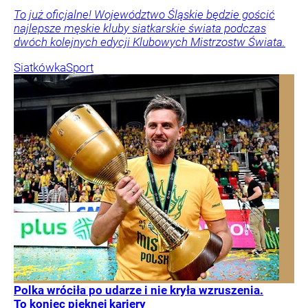
To już oficjalne! Województwo Śląskie będzie gościć
najlepsze męskie kluby siatkarskie świata podczas
dwóch kolejnych edycji Klubowych Mistrzostw Świata.
Siatkówka
Sport
Polka wróciła po udarze i nie kryła wzruszenia.
To koniec pięknej kariery