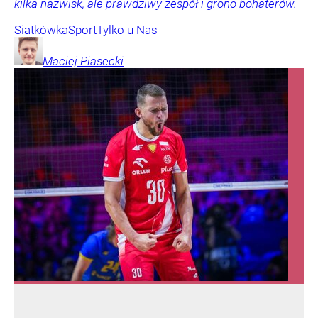
kilka nazwisk, ale prawdziwy zespół i grono bohaterów.
Siatkówka
Sport
Tylko u Nas
Maciej
Piasecki