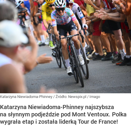
Katarzyna Niewiadoma-Phinney
/ Źródło:
Newspix.pl
/
Imago
Katarzyna Niewiadoma-Phinney najszybsza
na słynnym podjeździe pod Mont Ventoux. Polka
wygrała etap i została liderką Tour de France!