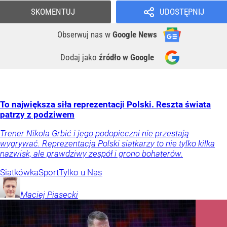
SKOMENTUJ
UDOSTĘPNIJ
Obserwuj nas
w
Google News
Dodaj jako
źródło w Google
To największa siła reprezentacji Polski. Reszta świata
patrzy z podziwem
Trener Nikola Grbić i jego podopieczni nie przestają
wygrywać. Reprezentacja Polski siatkarzy to nie tylko kilka
nazwisk, ale prawdziwy zespół i grono bohaterów.
Siatkówka
Sport
Tylko u Nas
Maciej
Piasecki