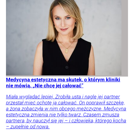
Medycyna estetyczna ma skutek, o którym kliniki
nie mówią. „Nie chcę jej całować”
Miała wyglądać lepiej. Zrobiła usta i nagle jej partner
przestał mieć ochotę ją całować. On poprawił szczękę,
a żona zobaczyła w nim obcego mężczyznę. Medycyna
estetyczna zmienia nie tylko twarz. Czasem zmusza
partnera, by nauczył się jej – i człowieka, którego kocha
– zupełnie od nowa.