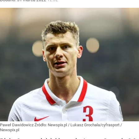
Paweł Dawidowicz
Źródło:
Newspix.pl
/
Lukasz Grochala/cyfrasport /
Newspix.pl