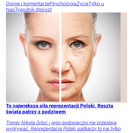
Opinie i komentarze
Psychologia
Życie
Tylko u
Nas
Tygodnik Wprost
To największa siła reprezentacji Polski. Reszta
świata patrzy z podziwem
Trener Nikola Grbić i jego podopieczni nie przestają
wygrywać. Reprezentacja Polski siatkarzy to nie tylko