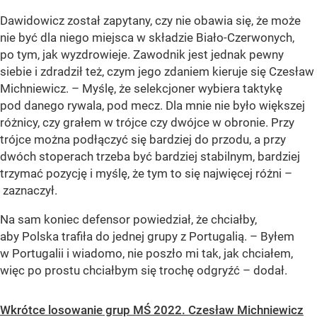
Dawidowicz został zapytany, czy nie obawia się, że może
nie być dla niego miejsca w składzie Biało-Czerwonych,
po tym, jak wyzdrowieje. Zawodnik jest jednak pewny
siebie i zdradził też, czym jego zdaniem kieruje się Czesław
Michniewicz. – Myślę, że selekcjoner wybiera taktykę
pod danego rywala, pod mecz. Dla mnie nie było większej
różnicy, czy grałem w trójce czy dwójce w obronie. Przy
trójce można podłączyć się bardziej do przodu, a przy
dwóch stoperach trzeba być bardziej stabilnym, bardziej
trzymać pozycję i myślę, że tym to się najwięcej różni –
zaznaczył.
Na sam koniec defensor powiedział, że chciałby,
aby Polska trafiła do jednej grupy z Portugalią. – Byłem
w Portugalii i wiadomo, nie poszło mi tak, jak chciałem,
więc po prostu chciałbym się trochę odgryźć – dodał.
Wkrótce losowanie grup MŚ 2022. Czesław Michniewicz