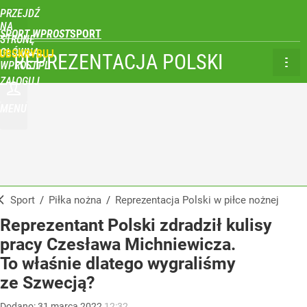
PRZEJDŹ
NA
SPORT WPROST
STRONĘ
GŁÓWNĄ
UBSKRYBUJ
REPREZENTACJA POLSKI
WPROST.PL
ZALOGUJ
MENU
Sport
/
Piłka nożna
/
Reprezentacja Polski w piłce nożnej
Reprezentant Polski zdradził kulisy
pracy Czesława Michniewicza.
To właśnie dlatego wygraliśmy
ze Szwecją?
Dodano:
31
marca
2022
12:32