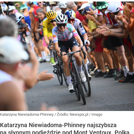
Katarzyna Niewiadoma-Phinney
/ Źródło:
Newspix.pl
/
Imago
Katarzyna Niewiadoma-Phinney najszybsza
na słynnym podjeździe pod Mont Ventoux. Polka