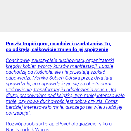
Poszła tropić guru, coachów i szarlatanów. To,
co odkryła, całkowicie zmieniło jej spojrzenie
Coachowie, nauczyciele duchowości, organizatorki
kręgów kobiet, twórcy kursów manifestacji. Ludzie
odchodzą od Kościoła, ale nie przestają szukać
odpowiedzi. Monika Sobień-Górska przez dwa lata
sprawdzała, co naprawdę kryje się za obietnicami
uzdrowienia, transformacji i odnalezienia sensu. „Im
dłużej pracowałam nad książką, tym mniej interesowało
mnie, czy nowa duchowość jest dobra czy zła. Coraz
bardziej interesowało mnie, dlaczego tak wielu ludzi jej
potrzebuje”.
Rozwój osobisty
Terapie
Psychologia
Życie
Tylko u
Nas
Tygodnik Wprost