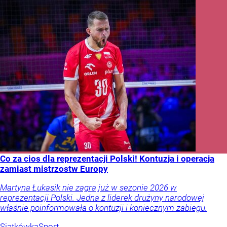
Co za cios dla reprezentacji Polski! Kontuzja i operacja
zamiast mistrzostw Europy
Martyna Łukasik nie zagra już w sezonie 2026 w
reprezentacji Polski. Jedna z liderek drużyny narodowej
właśnie poinformowała o kontuzji i koniecznym zabiegu.
Siatkówka
Sport