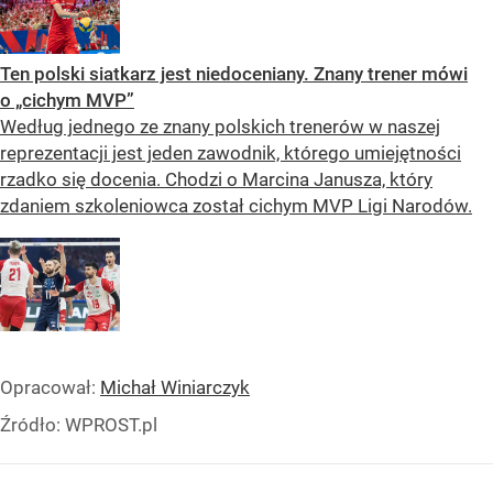
Ten polski siatkarz jest niedoceniany. Znany trener mówi
o „cichym MVP”
Według jednego ze znany polskich trenerów w naszej
reprezentacji jest jeden zawodnik, którego umiejętności
rzadko się docenia. Chodzi o Marcina Janusza, który
zdaniem szkoleniowca został cichym MVP Ligi Narodów.
Opracował:
Michał Winiarczyk
Źródło:
WPROST.pl