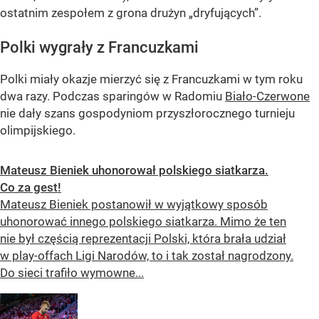
ostatnim zespołem z grona drużyn „dryfujących”.
Polki wygrały z Francuzkami
Polki miały okazje mierzyć się z Francuzkami w tym roku
dwa razy. Podczas sparingów w Radomiu
Biało-Czerwone
nie dały szans gospodyniom przyszłorocznego turnieju
olimpijskiego.
Mateusz Bieniek uhonorował polskiego siatkarza.
Co za gest!
Mateusz Bieniek postanowił w wyjątkowy sposób
uhonorować innego polskiego siatkarza. Mimo że ten
nie był częścią reprezentacji Polski, która brała udział
w play-offach Ligi Narodów, to i tak został nagrodzony.
Do sieci trafiło wymowne...