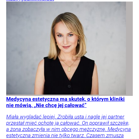
Medycyna estetyczna ma skutek, o którym kliniki
nie mówią. „Nie chcę jej całować”
Miała wyglądać lepiej. Zrobiła usta i nagle jej partner
przestał mieć ochotę ją całować. On poprawił szczękę,
a żona zobaczyła w nim obcego mężczyznę. Medycyna
estetyczna zmienia nie tylko twarz. Czasem zmusza