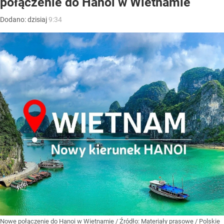
połączenie do Hanoi w Wietnamie
Dodano:
dzisiaj
9:34
Nowe połączenie do Hanoi w Wietnamie
/ Źródło:
Materiały prasowe
/
Polskie