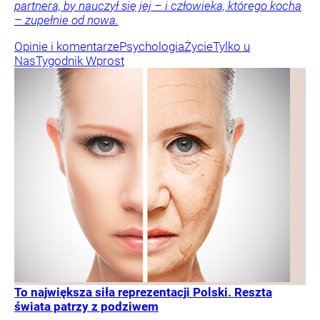
partnera, by nauczył się jej – i człowieka, którego kocha
– zupełnie od nowa.
Opinie i komentarze
Psychologia
Życie
Tylko u
Nas
Tygodnik Wprost
To największa siła reprezentacji Polski. Reszta
świata patrzy z podziwem