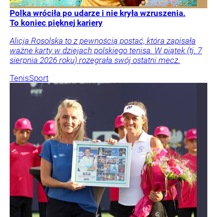
Polka wróciła po udarze i nie kryła wzruszenia.
To koniec pięknej kariery
Alicja Rosolska to z pewnością postać, która zapisała
ważne karty w dziejach polskiego tenisa. W piątek (tj. 7
sierpnia 2026 roku) rozegrała swój ostatni mecz.
Tenis
Sport