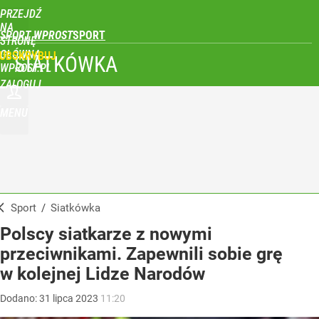
PRZEJDŹ
NA
SPORT WPROST
STRONĘ
GŁÓWNĄ
UBSKRYBUJ
SIATKÓWKA
WPROST.PL
ZALOGUJ
MENU
Sport
/
Siatkówka
Polscy siatkarze z nowymi
przeciwnikami. Zapewnili sobie grę
w kolejnej Lidze Narodów
Dodano:
31
lipca
2023
11:20