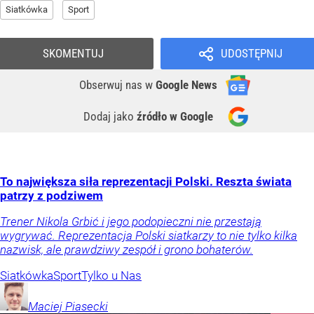
Siatkówka
Sport
SKOMENTUJ
UDOSTĘPNIJ
Obserwuj nas
w
Google News
Dodaj jako
źródło w Google
To największa siła reprezentacji Polski. Reszta świata
patrzy z podziwem
Trener Nikola Grbić i jego podopieczni nie przestają
wygrywać. Reprezentacja Polski siatkarzy to nie tylko kilka
nazwisk, ale prawdziwy zespół i grono bohaterów.
Siatkówka
Sport
Tylko u Nas
Maciej
Piasecki