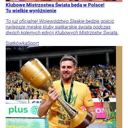
Klubowe Mistrzostwa Świata będą w Polsce!
To wielkie wyróżnienie
To już oficjalne! Województwo Śląskie będzie gościć
najlepsze męskie kluby siatkarskie świata podczas
dwóch kolejnych edycji Klubowych Mistrzostw Świata.
Siatkówka
Sport