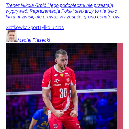
Trener Nikola Grbić i jego podopieczni nie przestają
wygrywać. Reprezentacja Polski siatkarzy to nie tylko
kilka nazwisk, ale prawdziwy zespół i grono bohaterów.
Siatkówka
Sport
Tylko u Nas
Maciej
Piasecki