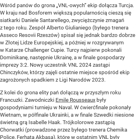
Wśród panów do grona „VNL-owych” ekip dołącza Turcja.
W kraju nad Bosforem większą popularnością cieszą się
siatkarki Daniele Santarellego, zwyciężczynie zmagań
z tego roku. Zespół Alberto Giulianiego (byłego trenera
Asseco Resovii Rzeszów) spisał się jednak bardzo dobrze
w Złotej Lidze Europejskiej, a później w rozgrywanym
w Katarze Challenger Cupie. Turcy najpierw pokonali
Dominikanę, następnie Ukrainę, a w finale gospodarzy
imprezy 3:2. Nowy uczestnik VNL 2024 zastąpi
Chinczyków, którzy zajęli ostatnie miejsce spośród ekip
zagrożonych spadkiem z Ligi Narodów 2023.
Z kolei do grona elity pań dołączą w przyszłym roku
Francuzki. Zawodniczki
Emile Rousseaux
były
gospodyniami turnieju w Naval. W ćwierćfinale pokonały
Wietnam, w półfinale Ukrainki, a w finale Szwedki niesione
świetną grą Isabelle Haak. Trójkolorowe zastąpią
Chorwatki (prowadzone przez byłego trenera Chemika
Police, Ferhata Akbasa), które w ostatnim VNL były