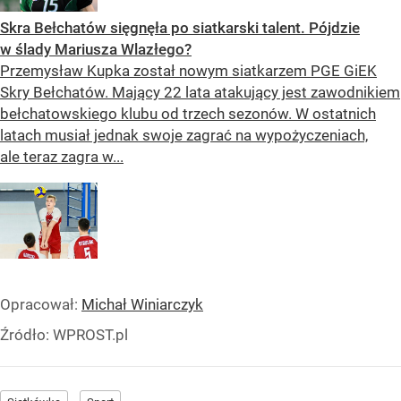
Skra Bełchatów sięgnęła po siatkarski talent. Pójdzie
w ślady Mariusza Wlazłego?
Przemysław Kupka został nowym siatkarzem PGE GiEK
Skry Bełchatów. Mający 22 lata atakujący jest zawodnikiem
bełchatowskiego klubu od trzech sezonów. W ostatnich
latach musiał jednak swoje zagrać na wypożyczeniach,
ale teraz zagra w...
Opracował:
Michał Winiarczyk
Źródło:
WPROST.pl