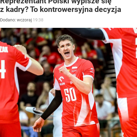
Reprezentant Polski wypisze się
z kadry? To kontrowersyjna decyzja
Dodano:
wczoraj
19:38