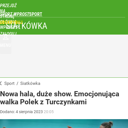
PRZEJDŹ
NA
SPORT WPROST
STRONĘ
GŁÓWNĄ
UBSKRYBUJ
SIATKÓWKA
WPROST.PL
ZALOGUJ
MENU
Sport
/
Siatkówka
Nowa hala, duże show. Emocjonująca
walka Polek z Turczynkami
Dodano:
4
sierpnia
2023
20:05