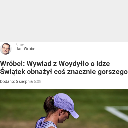
Autor:
Jan Wróbel
Wróbel: Wywiad z Woydyłło o Idze
Świątek obnażył coś znacznie gorszego
Dodano:
5
sierpnia
6:08