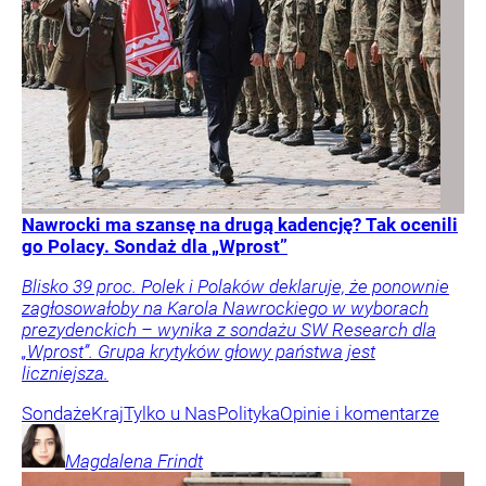
Nawrocki ma szansę na drugą kadencję? Tak ocenili
go Polacy. Sondaż dla „Wprost”
Blisko 39 proc. Polek i Polaków deklaruje, że ponownie
zagłosowałoby na Karola Nawrockiego w wyborach
prezydenckich – wynika z sondażu SW Research dla
„Wprost”. Grupa krytyków głowy państwa jest
liczniejsza.
Sondaże
Kraj
Tylko u Nas
Polityka
Opinie i komentarze
Magdalena
Frindt