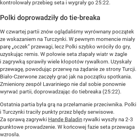
kontrolowały przebieg seta i wygrały go 25:22.
Polki doprowadziły do tie-breaka
W czwartej partii znów oglądaliśmy wyrównany początek
ze wskazaniem na Turczynki. W pewnym momencie miały
parę „oczek” przewagi, lecz Polki szybko wróciły do gry,
uzyskując remis. W połowie seta złapały wiatr w żagle
i zagrywką sprawiły wiele kłopotów rywalkom. Uzyskały
przewagę, powodując przerwę na żądanie ze strony Turcji.
Biało-Czerwone zaczęły grać jak na początku spotkania.
Zmieniony zespół Lavariniego nie dał sobie ponownie
wyrwać partii, doprowadzając do tiebreaka (25:22).
Ostatnia partia była grą na przełamanie przeciwnika. Polki
i Turczynki traciły punkty przez błędy serwisowe.
Za sprawą zagrywki
Hande Baladin
rywalki wyszły na 2-3
punktowe prowadzenie. W końcowej fazie seta przewaga
wzrosła.