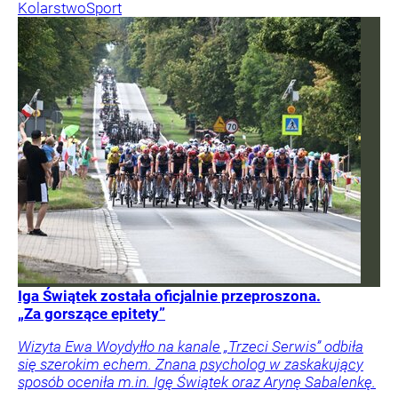
Kolarstwo
Sport
Iga Świątek została oficjalnie przeproszona.
„Za gorszące epitety”
Wizyta Ewa Woydyłło na kanale „Trzeci Serwis” odbiła
się szerokim echem. Znana psycholog w zaskakujący
sposób oceniła m.in. Igę Świątek oraz Arynę Sabalenkę.