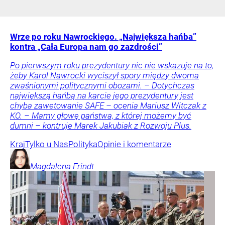
Wrze po roku Nawrockiego. „Największa hańba”
kontra „Cała Europa nam go zazdrości”
Po pierwszym roku prezydentury nic nie wskazuje na to,
żeby Karol Nawrocki wyciszył spory między dwoma
zwaśnionymi politycznymi obozami. – Dotychczas
największą hańbą na karcie jego prezydentury jest
chyba zawetowanie SAFE – ocenia Mariusz Witczak z
KO. – Mamy głowę państwa, z której możemy być
dumni – kontruje Marek Jakubiak z Rozwoju Plus.
Kraj
Tylko u Nas
Polityka
Opinie i komentarze
Magdalena
Frindt