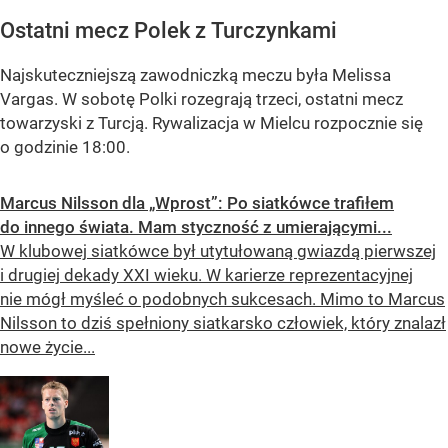
Ostatni mecz Polek z Turczynkami
Najskuteczniejszą zawodniczką meczu była Melissa
Vargas. W sobotę Polki rozegrają trzeci, ostatni mecz
towarzyski z Turcją. Rywalizacja w Mielcu rozpocznie się
o godzinie 18:00.
Marcus Nilsson dla „Wprost”: Po siatkówce trafiłem
do innego świata. Mam styczność z umierającymi...
W klubowej siatkówce był utytułowaną gwiazdą pierwszej
i drugiej dekady XXI wieku. W karierze reprezentacyjnej
nie mógł myśleć o podobnych sukcesach. Mimo to Marcus
Nilsson to dziś spełniony siatkarsko człowiek, który znalazł
nowe życie...