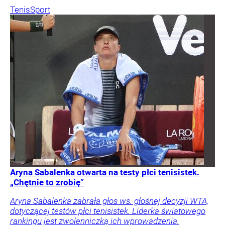
Tenis
Sport
Aryna Sabalenka otwarta na testy płci tenisistek.
„Chętnie to zrobię”
Aryna Sabalenka zabrała głos ws. głośnej decyzji WTA,
dotyczącej testów płci tenisistek. Liderka światowego
rankingu jest zwolenniczką ich wprowadzenia.