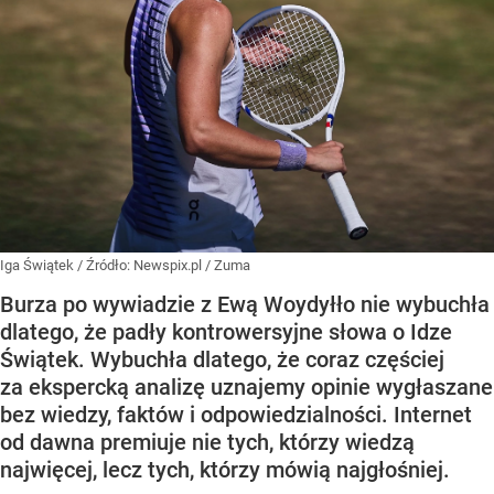
Iga Świątek
/ Źródło:
Newspix.pl
/
Zuma
Burza po wywiadzie z Ewą Woydyłło nie wybuchła
dlatego, że padły kontrowersyjne słowa o Idze
Świątek. Wybuchła dlatego, że coraz częściej
za ekspercką analizę uznajemy opinie wygłaszane
bez wiedzy, faktów i odpowiedzialności. Internet
od dawna premiuje nie tych, którzy wiedzą
najwięcej, lecz tych, którzy mówią najgłośniej.