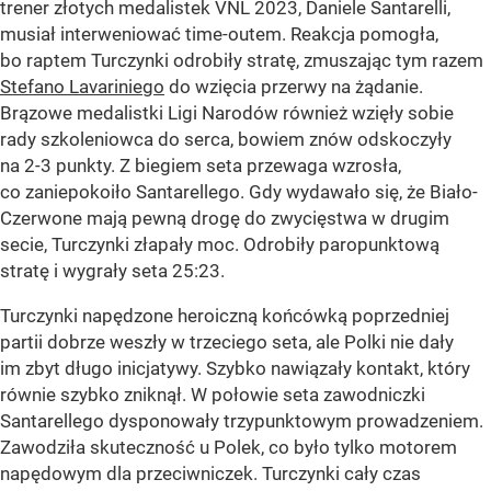
trener złotych medalistek VNL 2023, Daniele Santarelli,
musiał interweniować time-outem. Reakcja pomogła,
bo raptem Turczynki odrobiły stratę, zmuszając tym razem
Stefano Lavariniego
do wzięcia przerwy na żądanie.
Brązowe medalistki Ligi Narodów również wzięły sobie
rady szkoleniowca do serca, bowiem znów odskoczyły
na 2-3 punkty. Z biegiem seta przewaga wzrosła,
co zaniepokoiło Santarellego. Gdy wydawało się, że Biało-
Czerwone mają pewną drogę do zwycięstwa w drugim
secie, Turczynki złapały moc. Odrobiły paropunktową
stratę i wygrały seta 25:23.
Turczynki napędzone heroiczną końcówką poprzedniej
partii dobrze weszły w trzeciego seta, ale Polki nie dały
im zbyt długo inicjatywy. Szybko nawiązały kontakt, który
równie szybko zniknął. W połowie seta zawodniczki
Santarellego dysponowały trzypunktowym prowadzeniem.
Zawodziła skuteczność u Polek, co było tylko motorem
napędowym dla przeciwniczek. Turczynki cały czas