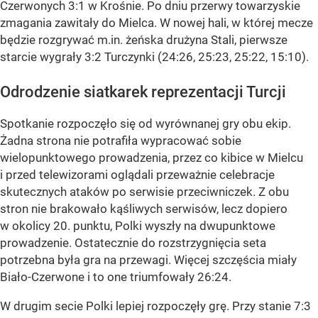
Czerwonych 3:1 w Krośnie. Po dniu przerwy towarzyskie
zmagania zawitały do Mielca. W nowej hali, w której mecze
będzie rozgrywać m.in. żeńska drużyna Stali, pierwsze
starcie wygrały 3:2 Turczynki (24:26, 25:23, 25:22, 15:10).
Odrodzenie siatkarek reprezentacji Turcji
Spotkanie rozpoczęło się od wyrównanej gry obu ekip.
Żadna strona nie potrafiła wypracować sobie
wielopunktowego prowadzenia, przez co kibice w Mielcu
i przed telewizorami oglądali przeważnie celebracje
skutecznych ataków po serwisie przeciwniczek. Z obu
stron nie brakowało kąśliwych serwisów, lecz dopiero
w okolicy 20. punktu, Polki wyszły na dwupunktowe
prowadzenie. Ostatecznie do rozstrzygnięcia seta
potrzebna była gra na przewagi. Więcej szczęścia miały
Biało-Czerwone i to one triumfowały 26:24.
W drugim secie Polki lepiej rozpoczęły grę. Przy stanie 7:3