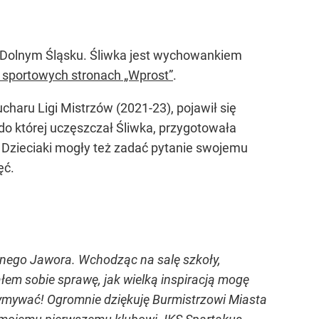
a Dolnym Śląsku. Śliwka jest wychowankiem
 sportowych stronach „Wprost”
.
ucharu Ligi Mistrzów (2021-23), pojawił się
o której uczęszczał Śliwka, przygotowała
. Dzieciaki mogły też zadać pytanie swojemu
ęć.
nnego Jawora. Wchodząc na salę szkoły,
łem sobie sprawę, jak wielką inspiracją mogę
trzymywać! Ogromnie dziękuję Burmistrzowi Miasta