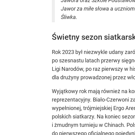
Jawora oraz Szkole Podstawowe
Jawor za miłe słowa a uczniom
Śliwka.
Świetny sezon siatkarsk
Rok 2023 był niezwykle udany zarów
po szesnastu latach przerwy sięgnę
Ligi Narodów, po raz pierwszy w hi
dla drużyny prowadzonej przez wł
Wyjątkowy rok mają również na ko
reprezentacyjny. Biało-Czerwoni 
wypełnionej, trójmiejskiej Ergo Ar
polskich siatkarzy. Na koniec sezo
i żmudnym turnieju w Chinach. Pol
do pierwszego oficjalnego pojedyn