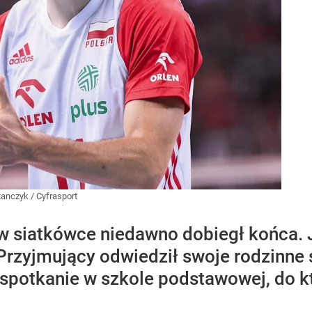
tanczyk / Cyfrasport
w siatkówce niedawno dobiegł końca. J
Przyjmujący odwiedził swoje rodzinne s
spotkanie w szkole podstawowej, do kt