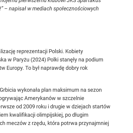
ż mojemu pierwszemu klubowi JKS Spartakus
a!” – napisał w mediach społecznościowych
izację reprezentacji Polski. Kobiety
yska w Paryżu (2024) Polki stanęły na podium
ostw Europy. To był naprawdę dobry rok
ę Grbicia wykonała plan maksimum na sezon
o ogrywając Amerykanów w szczelnie
erwsze od 2009 roku i drugie w dziejach startów
m kwalifikacji olimpijskiej, po długim
ych meczów z rzędu, która potrwa przynajmniej