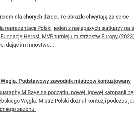
iem dla chorych dzieci. Te obrazki chwytają za serce
a reprezentacji Polski, jeden z najlepszych siatkarzy na
 Fundację Herosi. MVP turnieju mistrzostw Europy (2023
ce, dając im mnóstwo...
go Węgla. Podstawowy zawodnik mistrzów kontuzjowany
ustaphy M’Baye na początku nowej ligowej kampanii będą
ębskiego Węgla. Mistrz Polski doznał kontuzji podczas je
dniego sezonu.