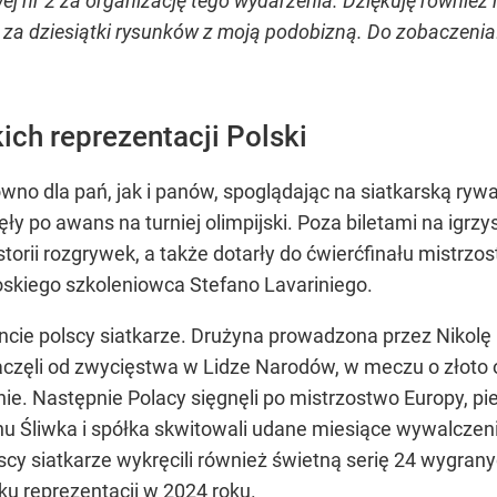
j nr 2 za organizację tego wydarzenia. Dziękuję równie
 za dziesiątki rysunków z moją podobizną. Do zobaczeni
ich reprezentacji Polski
no dla pań, jak i panów, spoglądając na siatkarską rywal
ły po awans na turniej olimpijski. Poza biletami na igrz
storii rozgrywek, a także dotarły do ćwierćfinału mistrz
oskiego szkoleniowca Stefano Lavariniego.
ncie polscy siatkarze. Drużyna prowadzona przez Nikol
zaczęli od zwycięstwa w Lidze Narodów, w meczu o złot
enie. Następnie Polacy sięgnęli po mistrzostwo Europy, pi
nu Śliwka i spółka skwitowali udane miesiące wywalczenie
scy siatkarze wykręcili również świetną serię 24 wygran
ku reprezentacji w 2024 roku.