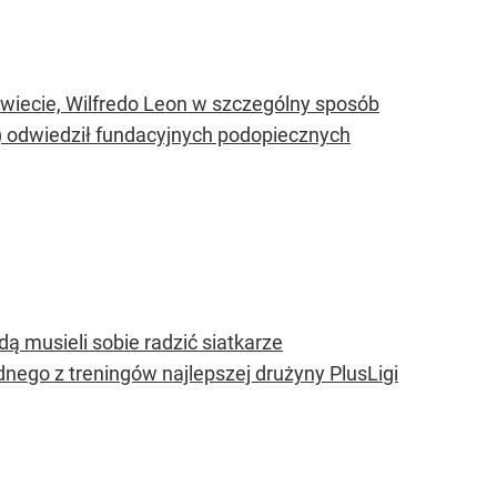
 świecie, Wilfredo Leon w szczególny sposób
) odwiedził fundacyjnych podopiecznych
 musieli sobie radzić siatkarze
dnego z treningów najlepszej drużyny PlusLigi