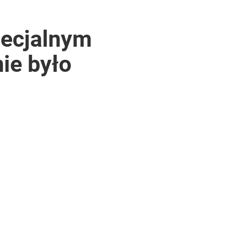
pecjalnym
ie było