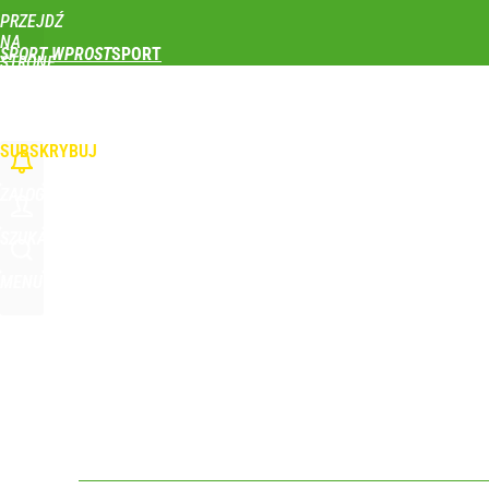
PRZEJDŹ
Udostępnij
0
Skomentuj
NA
SPORT WPROST
STRONĘ
GŁÓWNĄ
PIŁKA NOŻNA
SIATKÓWKA
TENIS
LEKKOATLETYKA
SKOKI NARCIAR
WPROST.PL
SUBSKRYBUJ
ZALOGUJ
SZUKAJ
MENU