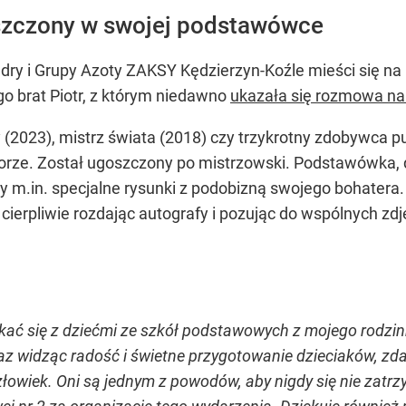
szczony w swojej podstawówce
dry i Grupy Azoty ZAKSY Kędzierzyn-Koźle mieści się n
go brat Piotr, z którym niedawno
ukazała się rozmowa na
y (2023), mistrz świata (2018) czy trzykrotny zdobywca p
rze. Został ugoszczony po mistrzowski. Podstawówka, d
ały m.in. specjalne rysunki z podobizną swojego bohatera
 cierpliwie rozdając autografy i pozując do wspólnych zdj
kać się z dziećmi ze szkół podstawowych z mojego rodzi
z widząc radość i świetne przygotowanie dzieciaków, zda
 człowiek. Oni są jednym z powodów, aby nigdy się nie za