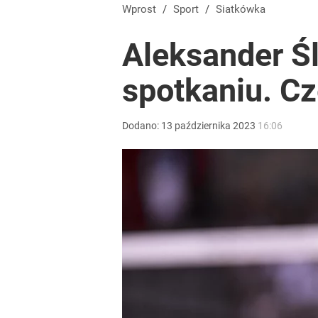
Wprost
/
Sport
/
Siatkówka
Aleksander Śl
spotkaniu. Cz
Dodano:
13
października
2023
16:06