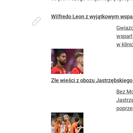
Wilfredo Leon z wyjątkowym wsparc
Gwiazd
wsparł
w klini
Złe wieści z obozu Jastrzębskie
Bez Mo
Jastrz
poprze