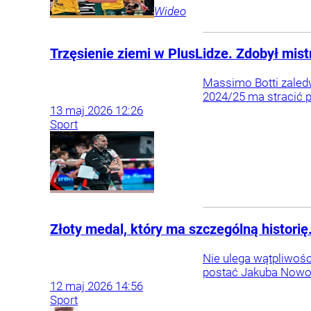
Wideo
Trzęsienie ziemi w PlusLidze. Zdobył mistr
Massimo Botti zaled
2024/25 ma stracić p
13
maj
2026
12:26
Sport
Złoty medal, który ma szczególną histori
Nie ulega wątpliwości
postać Jakuba Nowos
12
maj
2026
14:56
Sport