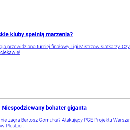
skie kluby spełnią marzenia?
a przewidziano turniej finałowy Ligi Mistrzów siatkarzy. Czy
ciekawie!
. Niespodziewany bohater giganta
ie zagra Bartosz Gomułka? Atakujący PGE Projektu Warszaw
w PlusLigi.