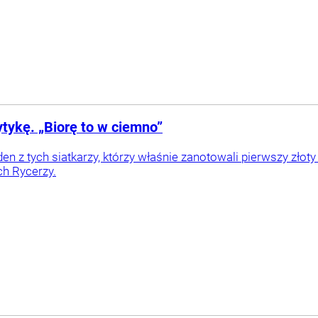
tykę. „Biorę to w ciemno”
en z tych siatkarzy, którzy właśnie zanotowali pierwszy złoty
ch Rycerzy.