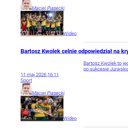
Maciej
Piasecki
Wideo
Bartosz Kwolek celnie odpowiedział na kry
Bartosz Kwolek to jed
po sukcesie Jurajski
11
maj
2026
16:11
Sport
Maciej
Piasecki
Wideo