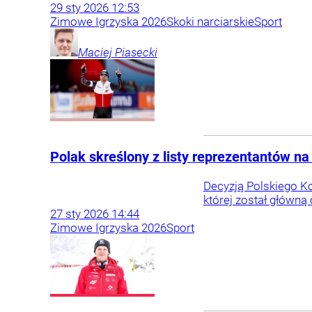
29
sty
2026
12:53
Zimowe Igrzyska 2026
Skoki narciarskie
Sport
Maciej
Piasecki
Polak skreślony z listy reprezentantów n
Decyzją Polskiego Ko
której został główną 
27
sty
2026
14:44
Zimowe Igrzyska 2026
Sport