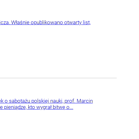
cza. Właśnie opublikowano otwarty list,
o sabotażu polskiej nauki, prof. Marcin
pieniądze, kto wygrał bitwę o...