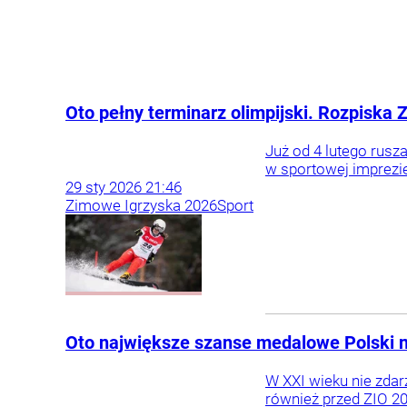
Oto pełny terminarz olimpijski. Rozpiska
Już od 4 lutego rusz
w sportowej imprezie 
29
sty
2026
21:46
Zimowe Igrzyska 2026
Sport
Oto największe szanse medalowe Polski n
W XXI wieku nie zdar
również przed ZIO 20