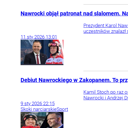
Nawrocki objął patronat nad slalomem. N
Prezydent Karol Nawr
uczestników znalazł s
11
sty
2026
13:01
Debiut Nawrockiego w Zakopanem. To prz
Kamil Stoch po raz 
Nawrocki i Andrzej D
9
sty
2026
22:15
Skoki narciarskie
Sport