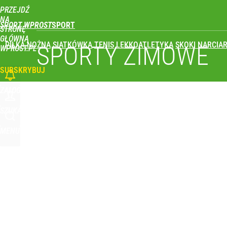
PRZEJDŹ
NA
SPORT WPROST
STRONĘ
GŁÓWNĄ
PIŁKA NOŻNA
SIATKÓWKA
TENIS
LEKKOATLETYKA
SKOKI NARCIAR
SPORTY ZIMOWE
WPROST.PL
SUBSKRYBUJ
ZALOGUJ
SZUKAJ
MENU