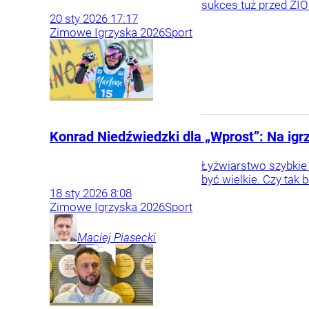
sukces tuż przed ZIO
20
sty
2026
17:17
Zimowe Igrzyska 2026
Sport
Konrad Niedźwiedzki dla „Wprost”: Na ig
Łyżwiarstwo szybkie
być wielkie. Czy tak 
18
sty
2026
8:08
Zimowe Igrzyska 2026
Sport
Maciej
Piasecki