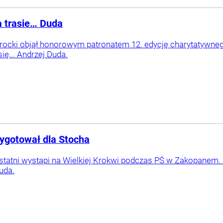
a trasie… Duda
ocki objął honorowym patronatem 12. edycję charytatywnego
ię... Andrzej Duda.
ygotował dla Stocha
ostatni wystąpi na Wielkiej Krokwi podczas PŚ w Zakopanem
uda.