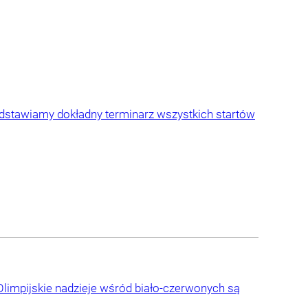
edstawiamy dokładny terminarz wszystkich startów
Olimpijskie nadzieje wśród biało-czerwonych są