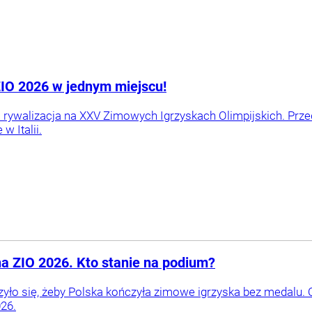
 ZIO 2026 w jednym miejscu!
a rywalizacja na XXV Zimowych Igrzyskach Olimpijskich. Prz
w Italii.
a ZIO 2026. Kto stanie na podium?
zyło się, żeby Polska kończyła zimowe igrzyska bez medalu. 
26.