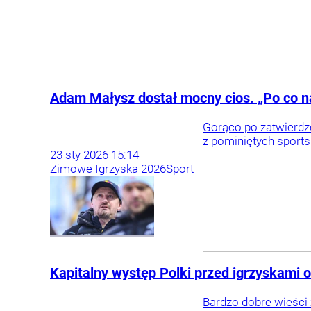
Adam Małysz dostał mocny cios. „Po co 
Gorąco po zatwierdzen
z pominiętych sport
23
sty
2026
15:14
Zimowe Igrzyska 2026
Sport
Kapitalny występ Polki przed igrzyskami o
Bardzo dobre wieści z