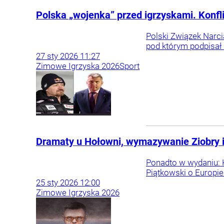
Polska „wojenka” przed igrzyskami. Konfli
Polski Związek Narci
pod którym podpisał
27
sty
2026
11:27
Zimowe Igrzyska 2026
Sport
Dramaty u Hołowni, wymazywanie Ziobry i 
Ponadto w wydaniu: K
Piątkowski o Europie
25
sty
2026
12:00
Zimowe Igrzyska 2026