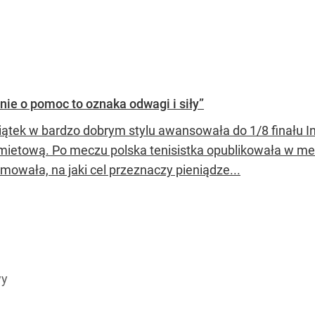
nie o pomoc to oznaka odwagi i siły”
iątek w bardzo dobrym stylu awansowała do 1/8 finału I
mietową. Po meczu polska tenisistka opublikowała w m
mowała, na jaki cel przeznaczy pieniądze...
wy