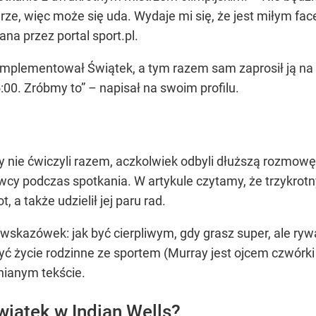
ze, więc może się uda. Wydaje mi się, że jest miłym fa
a przez portal sport.pl.
komplementował Świątek, a tym razem sam zaprosił ją na t
15:00. Zróbmy to” – napisał na swoim profilu.
 nie ćwiczyli razem, aczkolwiek odbyli dłuższą rozmow
towcy podczas spotkania. W artykule czytamy, że trzykr
 a także udzielił jej paru rad.
skazówek: jak być cierpliwym, gdy grasz super, ale rywale
czyć życie rodzinne ze sportem (Murray jest ojcem czwórki
ianym tekście.
iątek w Indian Wells?