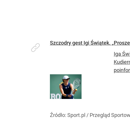
Szczodry gest Igi Świątek. „Prosze
Iga Św
Kudier
poinfor
Źródło:
Sport.pl / Przegląd Sporto