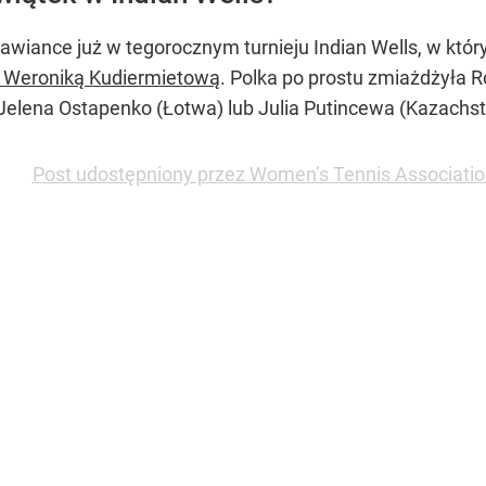
wiance już w tegorocznym turnieju Indian Wells, w który
 Weroniką Kudiermietową
. Polka po prostu zmiażdżyła Ro
 Jelena Ostapenko (Łotwa) lub Julia Putincewa (Kazachst
Post udostępniony przez Women’s Tennis Associati