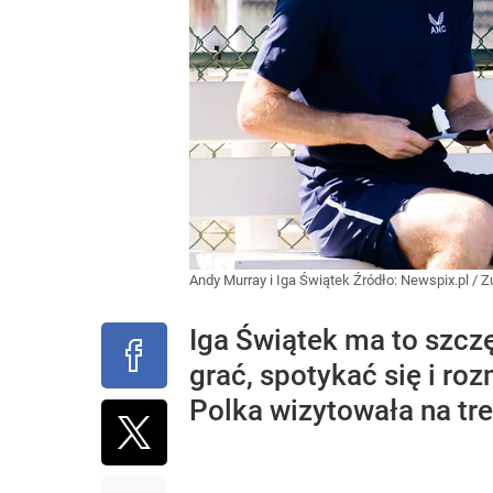
Andy Murray i Iga Świątek
Źródło:
Newspix.pl
/
Z
Iga Świątek ma to szcz
grać, spotykać się i ro
Polka wizytowała na tr