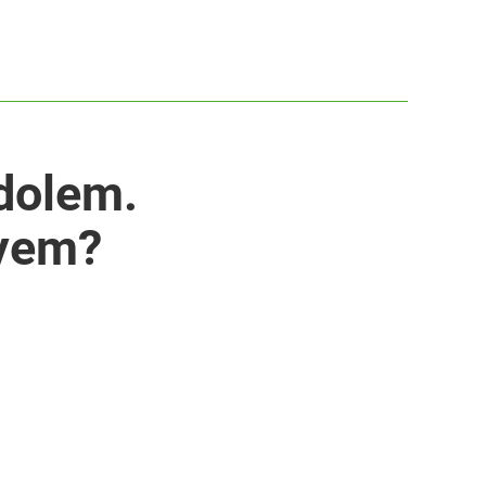
idolem.
ayem?