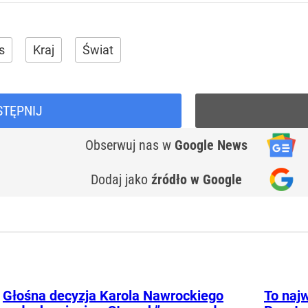
s
Kraj
Świat
STĘPNIJ
Obserwuj nas
w
Google News
Dodaj jako
źródło w Google
Głośna decyzja Karola Nawrockiego
To najw