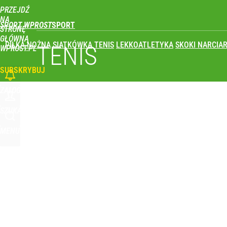
PRZEJDŹ
Udostępnij
1
Skomentuj
NA
SPORT WPROST
STRONĘ
GŁÓWNĄ
PIŁKA NOŻNA
SIATKÓWKA
TENIS
LEKKOATLETYKA
SKOKI NARCIAR
TENIS
WPROST.PL
SUBSKRYBUJ
ZALOGUJ
SZUKAJ
MENU