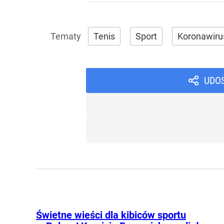
Tenis
Sport
Koronawiru
UDO
Świetne wieści dla kibiców sportu