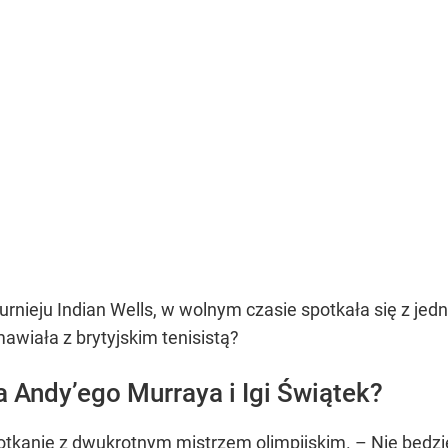
 turnieju Indian Wells, w wolnym czasie spotkała się z je
wiała z brytyjskim tenisistą?
 Andy’ego Murraya i Igi Świątek?
otkanie z dwukrotnym mistrzem olimpijskim. – Nie będzi