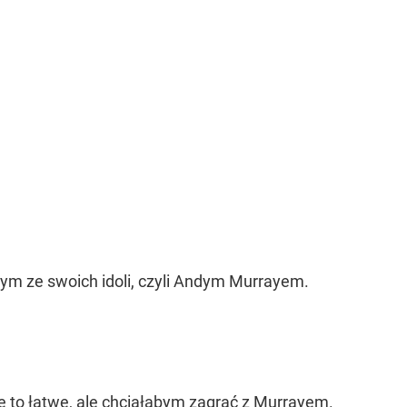
dnym ze swoich idoli, czyli Andym Murrayem.
e to łatwe, ale chciałabym zagrać z Murrayem.