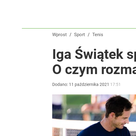
Wprost
/
Sport
/
Tenis
Iga Świątek s
O czym rozm
Dodano:
11
października
2021
17:51