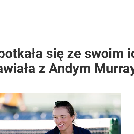
potkała się ze swoim 
awiała z Andym Murr