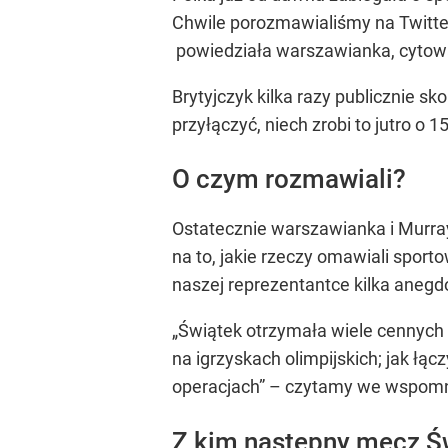
Chwile porozmawialiśmy na Twitter
powiedziała warszawianka, cytowan
Brytyjczyk kilka razy publicznie s
przyłączyć, niech zrobi to jutro o 
O czym rozmawiali?
Ostatecznie warszawianka i Murray
na to, jakie rzeczy omawiali spor
naszej reprezentantce kilka anegdot,
„Świątek otrzymała wiele cennych w
na igrzyskach olimpijskich; jak łą
operacjach” – czytamy we wspomn
Z kim następny mecz Św