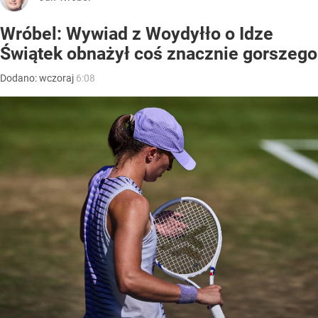
Wróbel: Wywiad z Woydyłło o Idze
Świątek obnażył coś znacznie gorszego
Dodano:
wczoraj
6:08