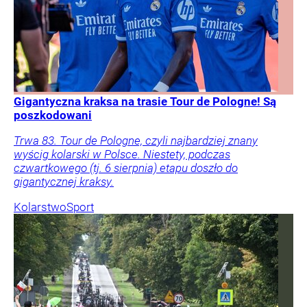
Gigantyczna kraksa na trasie Tour de Pologne! Są
poszkodowani
Trwa 83. Tour de Pologne, czyli najbardziej znany
wyścig kolarski w Polsce. Niestety, podczas
czwartkowego (tj. 6 sierpnia) etapu doszło do
gigantycznej kraksy.
Kolarstwo
Sport