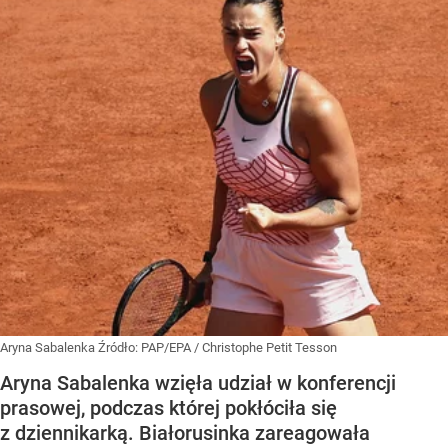
Aryna Sabalenka
Źródło:
PAP/EPA
/
Christophe Petit Tesson
Aryna Sabalenka wzięła udział w konferencji
prasowej, podczas której pokłóciła się
z dziennikarką. Białorusinka zareagowała