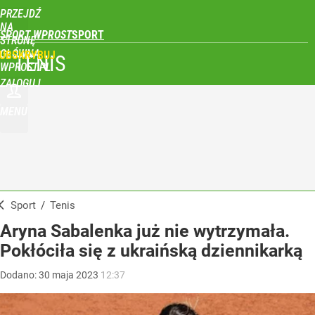
PRZEJDŹ
NA
SPORT WPROST
STRONĘ
GŁÓWNĄ
UBSKRYBUJ
TENIS
WPROST.PL
ZALOGUJ
MENU
Sport
/
Tenis
Aryna Sabalenka już nie wytrzymała.
Pokłóciła się z ukraińską dziennikarką
Dodano:
30
maja
2023
12:37