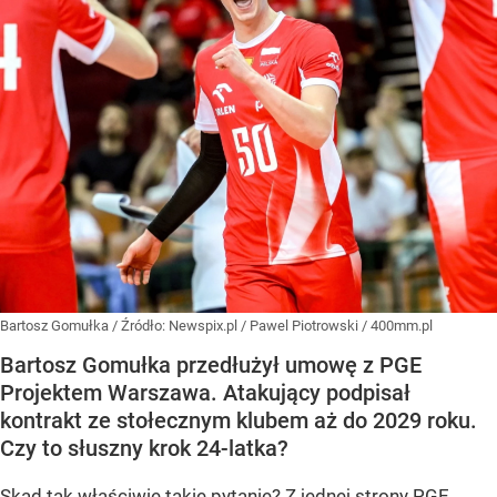
Bartosz Gomułka
/ Źródło:
Newspix.pl
/
Pawel Piotrowski / 400mm.pl
Bartosz Gomułka przedłużył umowę z PGE
Projektem Warszawa. Atakujący podpisał
kontrakt ze stołecznym klubem aż do 2029 roku.
Czy to słuszny krok 24-latka?
Skąd tak właściwie takie pytanie? Z jednej strony PGE