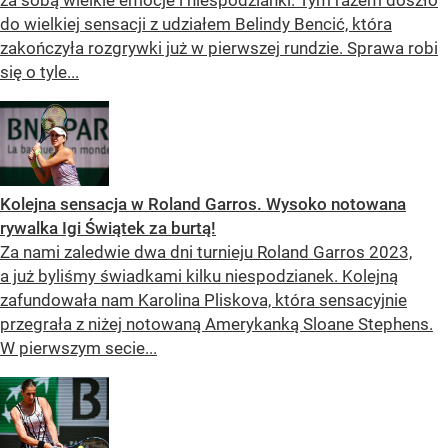
do wielkiej sensacji z udziałem Belindy Bencić, która
zakończyła rozgrywki już w pierwszej rundzie. Sprawa robi
się o tyle...
Kolejna sensacja w Roland Garros. Wysoko notowana
rywalka Igi Świątek za burtą!
Za nami zaledwie dwa dni turnieju Roland Garros 2023,
a już byliśmy świadkami kilku niespodzianek. Kolejną
zafundowała nam Karolina Pliskova, która sensacyjnie
przegrała z niżej notowaną Amerykanką Sloane Stephens.
W pierwszym secie...