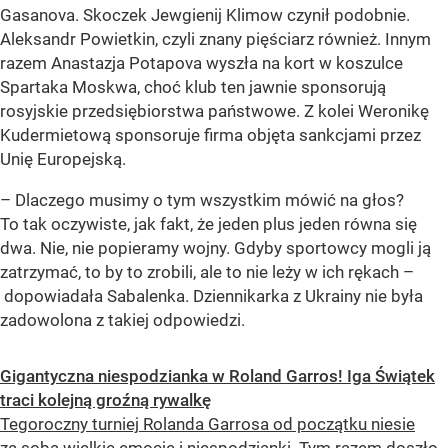
Gasanova. Skoczek Jewgienij Klimow czynił podobnie.
Aleksandr Powietkin, czyli znany pięściarz również. Innym
razem Anastazja Potapova wyszła na kort w koszulce
Spartaka Moskwa, choć klub ten jawnie sponsorują
rosyjskie przedsiębiorstwa państwowe. Z kolei Weronikę
Kudermietową sponsoruje firma objęta sankcjami przez
Unię Europejską.
– Dlaczego musimy o tym wszystkim mówić na głos?
To tak oczywiste, jak fakt, że jeden plus jeden równa się
dwa. Nie, nie popieramy wojny. Gdyby sportowcy mogli ją
zatrzymać, to by to zrobili, ale to nie leży w ich rękach –
dopowiadała Sabalenka. Dziennikarka z Ukrainy nie była
zadowolona z takiej odpowiedzi.
Gigantyczna niespodzianka w Roland Garros! Iga Świątek
traci kolejną groźną rywalkę
Tegoroczny turniej Rolanda Garrosa od początku niesie
za sobą wielkie emocje i niespodzianki. Tym razem doszło