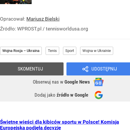
Opracował:
Mariusz Bielski
Źródło:
WPROST.pl
/
tennisworldusa.org
Wojna Rosja – Ukraina
Tenis
Sport
Wojna w Ukrainie
SKOMENTUJ
UDOSTĘPNIJ
Obserwuj nas
w
Google News
Dodaj jako
źródło w Google
Świetne wieści dla kibiców sportu w Polsce! Komisja
Europejska podjęła decyzję