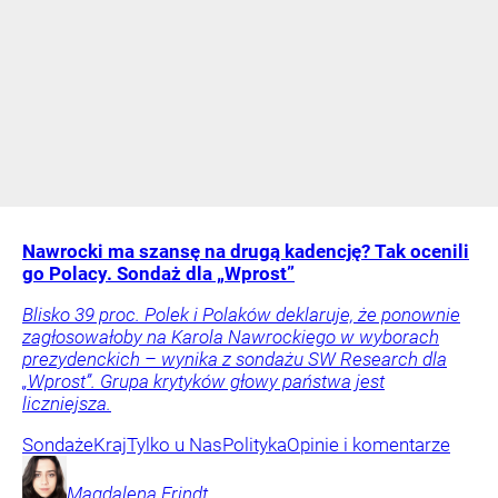
Nawrocki ma szansę na drugą kadencję? Tak ocenili
go Polacy. Sondaż dla „Wprost”
Blisko 39 proc. Polek i Polaków deklaruje, że ponownie
zagłosowałoby na Karola Nawrockiego w wyborach
prezydenckich – wynika z sondażu SW Research dla
„Wprost”. Grupa krytyków głowy państwa jest
liczniejsza.
Sondaże
Kraj
Tylko u Nas
Polityka
Opinie i komentarze
Magdalena
Frindt