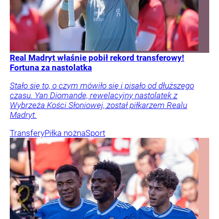
Real Madryt właśnie pobił rekord transferowy!
Fortuna za nastolatka
Stało się to, o czym mówiło się i pisało od dłuższego
czasu. Yan Diomande, rewelacyjny nastolatek z
Wybrzeża Kości Słoniowej, został piłkarzem Realu
Madryt.
Transfery
Piłka nożna
Sport