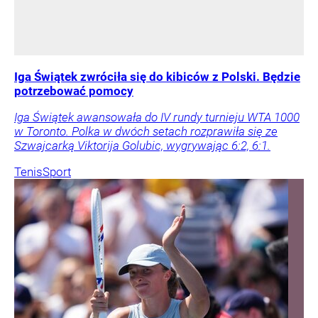
Iga Świątek zwróciła się do kibiców z Polski. Będzie
potrzebować pomocy
Iga Świątek awansowała do IV rundy turnieju WTA 1000
w Toronto. Polka w dwóch setach rozprawiła się ze
Szwajcarką Viktorija Golubic, wygrywając 6:2, 6:1.
Tenis
Sport