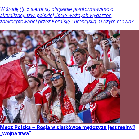
W środę (tj. 5 sierpnia) oficjalnie poinformowano o
aktualizacji tzw. polskiej liście ważnych wydarzeń,
zaakceptowanej przez Komisję Europejską. O czym mowa?
Mecz Polska – Rosja w siatkówce mężczyzn jest realny?
„Wojna trwa”