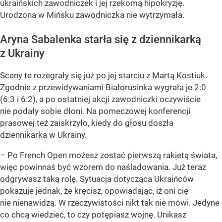
ukraińskich zawodniczek i jej rzekomą hipokryzję.
Urodzona w Mińsku zawodniczka nie wytrzymała.
Aryna Sabalenka starła się z dziennikarką
z Ukrainy
Sceny te rozegrały się już po jej starciu z Martą Kostiuk.
Zgodnie z przewidywaniami Białorusinka wygrała je 2:0
(6:3 i 6:2), a po ostatniej akcji zawodniczki oczywiście
nie podały sobie dłoni. Na pomeczowej konferencji
prasowej też zaiskrzyło, kiedy do głosu doszła
dziennikarka w Ukrainy.
– Po French Open możesz zostać pierwszą rakietą świata,
więc powinnaś być wzorem do naśladowania. Już teraz
odgrywasz taką rolę. Sytuacja dotycząca Ukraińców
pokazuje jednak, że kręcisz, opowiadając, iż oni cię
nie nienawidzą. W rzeczywistości nikt tak nie mówi. Jedyne
co chcą wiedzieć, to czy potępiasz wojnę. Unikasz