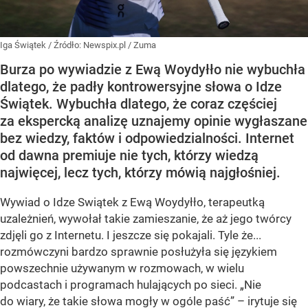
Iga Świątek
/ Źródło:
Newspix.pl
/
Zuma
Burza po wywiadzie z Ewą Woydyłło nie wybuchła
dlatego, że padły kontrowersyjne słowa o Idze
Świątek. Wybuchła dlatego, że coraz częściej
za ekspercką analizę uznajemy opinie wygłaszane
bez wiedzy, faktów i odpowiedzialności. Internet
od dawna premiuje nie tych, którzy wiedzą
najwięcej, lecz tych, którzy mówią najgłośniej.
Wywiad o Idze Swiątek z Ewą Woydyłło, terapeutką
uzależnień, wywołał takie zamieszanie, że aż jego twórcy
zdjęli go z Internetu. I jeszcze się pokajali. Tyle że...
rozmówczyni bardzo sprawnie posłużyła się językiem
powszechnie używanym w rozmowach, w wielu
podcastach i programach hulających po sieci. „Nie
do wiary, że takie słowa mogły w ogóle paść” – irytuje się